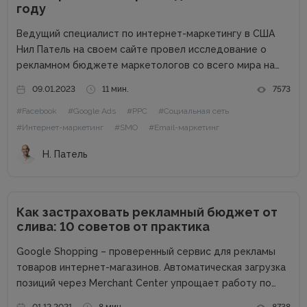
году
Ведущий специалист по интернет-маркетингу в США
Нил Патель на своем сайте провел исследование о
рекламном бюджете маркетологов со всего мира на
2023 год. Поскольку экономика находится в
09.01.2023
11 мин.
7573
подвешенном состоянии из-за набирающей обороты
#Facebook
#Google Ads
#PPC
#Социальная сеть
инфляции, войны, роста процентных ставок и других
факторов,...
#Интернет-маркетинг
#SMO
#Email-маркетинг
Н. Патель
Как застраховать рекламный бюджет от
слива: 10 советов от практика
Google Shopping – проверенный сервис для рекламы
товаров интернет-магазинов. Автоматическая загрузка
позиций через Merchant Center упрощает работу по
созданию объявлений и обеспечивает быстрый старт.