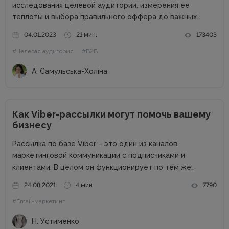
исследования целевой аудитории, измерения ее
теплоты и выбора правильного оффера до важных
действий бизнеса после отправки КП возможному
04.01.2023
21 мин.
173403
клиенту. В процессе составления и отправления
#Целевая аудитория
#B2B
коммерческого предложения важен абсолютно каждый
этап, поэтому...
А. Самульська-Холіна
Как Viber-рассылки могут помочь вашему
бизнесу
Рассылка по базе Viber – это один из каналов
маркетинговой коммуникации с подписчиками и
клиентами. В целом он функционирует по тем же
правилам, что и другие каналы: для начала нужно
24.08.2021
4 мин.
7790
получить согласие на рассылку, не стоит
#Email-маркетинг
переспамливать, нужно персонализировать общение...
Н. Устименко