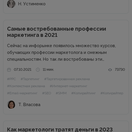
Н. Устименко
Самые востребованные профессии
маркетинга в 2021
Сейчас на инфорынке появилось множество курсов,
обучающих профессии маркетолога и смежным
специальностям. Но так ли востребованы эти
профессии в 2021 году? Стоит ли вообще пробовать
07.10.2021
11 мин.
73730
себя в роли маркетолога, и каких специалистов ищут
#PPC
#Таргетинг
#Таргетированная реклама
работодатели? Обо всем этом и немного больше...
#Контекстная реклама
#Интернет-маркетинг
#Email-маркетинг
#SEO
#SMM
#Копирайтинг
#Копирайтер
Т. Власова
Как маркетологи тратят деньги в 2023