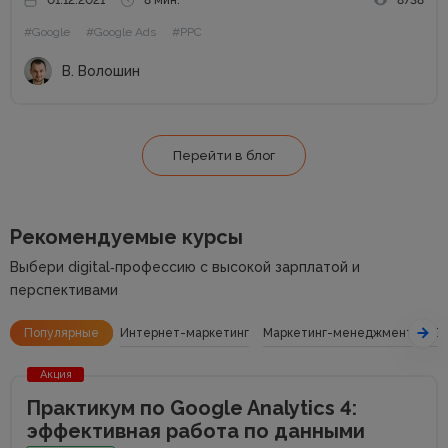
01.12.2021
8 мин.
8738
Как правило, торговые кампании показывают высокую
#Google
#Google Ads
#PPC
эффективность, но помешать успеху могут ошибки и
недоработки. Как застраховать...
В. Волошин
Перейти в блог
Рекомендуемые курсы
Выбери digital‑профессию с высокой зарплатой и
перспективами
Популярные
Интернет-маркетинг
Маркетинг-менеджмент
SE
Акция
Практикум по Google Analytics 4:
эффективная работа по данными