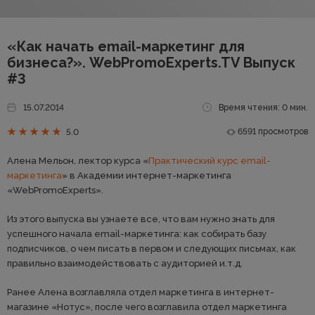
«Как начать email-маркетинг для
бизнеса?». WebPromoExperts.TV Выпуск
#3
15.07.2014
Время чтения: 0 мин.
6591 просмотров
5.0
Алена Мельон, лектор курса «
Практический курс email-
маркетинга
» в Академии интернет-маркетинга
«WebPromoExperts».
Из этого выпуска вы узнаете все, что вам нужно знать для
успешного начала email-маркетинга: как собирать базу
подписчиков, о чем писать в первом и следующих письмах, как
правильно взаимодействовать с аудиторией и.т.д.
Ранее Алена возглавляла отдел маркетинга в интернет-
магазине «Нотус», после чего возглавила отдел маркетинга