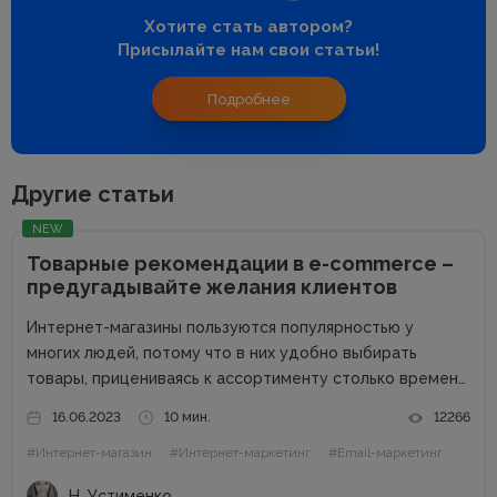
Хотите стать автором?
Присылайте нам свои статьи!
Подробнее
Другие статьи
NEW
Товарные рекомендации в e-commerce –
предугадывайте желания клиентов
Интернет-магазины пользуются популярностью у
многих людей, потому что в них удобно выбирать
товары, прицениваясь к ассортименту столько времени,
сколько тебе нужно. Спокойно изучаешь продукцию в
16.06.2023
10 мин.
12266
комфортной обстановке без назойливых консультантов.
#Интернет-магазин
#Интернет-маркетинг
#Email-маркетинг
Но в этом кроется и минус онлайн-торговли – нет
возможности...
Н. Устименко