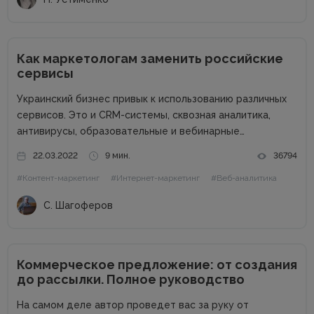
Как маркетологам заменить российские
сервисы
Украинский бизнес привык к использованию различных
сервисов. Это и CRM-системы, сквозная аналитика,
антивирусы, образовательные и вебинарные
платформы, чат-боты, SEO-сервисы, коллтрекинги и
22.03.2022
9 мин.
36794
многие другие. Наша задача – перейти на
#Контент-маркетинг
#Интернет-маркетинг
#Веб-аналитика
альтернативные сервисы и программы, чтобы не
поддерживать российского агрессора. Также
С. Шагоферов
сотрудничество с...
Коммерческое предложение: от создания
до рассылки. Полное руководство
На самом деле автор проведет вас за руку от