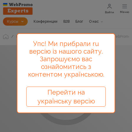
Меню
Войти
Курсы
Конференции
B2B
Блог
О нас
Блог
«Как начать email-маркетинг для бизнеса?». WebPromoE
Упс! Ми прибрали ru
версію із нашого сайту.
Запрошуємо вас
ознайомитись з
контентом українською.
Перейти на
українську версію