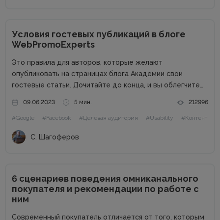
Условия гостевых публикаций в блоге
WebPromoExperts
Это правила для авторов, которые желают
опубликовать на страницах блога Академии свои
гостевые статьи. Дочитайте до конца, и вы облегчите
жизнь себе и редактору. Сайт в цифрах Сайт академии
09.06.2023
5 мин.
212996
интернет-маркетинга WebPromoExperts в цифрах: 37
#Google
#Facebook
#Целевая аудитория
#Usability
#Контент
000 уникальных посетителей, 90 000 подписчиков...
С. Шагоферов
6 сценариев поведения омниканального
покупателя и рекомендации по работе с
ним
Современный покупатель отличается от того, которым