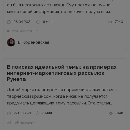
он был несколько лет назад. Ему постоянно нужно
много новой информация, ее он хочет получать из
разных источников. Такой тип покупателя называют
28.04.2021
8 мин.
7240
омниканальным и он должен быть приоритетом бренда,
#Email-маркетинг
так как средний чек его...
В. Кореновская
В поисках идеальной темы: на примерах
интернет-маркетинговых рассылок
Рунета
Любой маркетолог время от времени сталкивается с
творческим кризисом, когда никак не получается
придумать цепляющую тему рассылки. Эта статья
призвана помочь вам в таких случаях: вы узнаете, какие
27.05.2021
6 мин.
8148
темы ведущие бренды Рунета используют сегодня, а
#Email-маркетинг
также получите общие советы по...