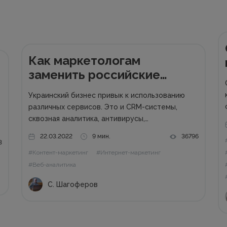
Как маркетологам
заменить российские
сервисы
Украинский бизнес привык к использованию
различных сервисов. Это и CRM-системы,
сквозная аналитика, антивирусы,
образовательные и вебинарные платформы,
22.03.2022
9 мин.
36796
чат-боты, SEO-сервисы, коллтрекинги и многие
3
#Контент-маркетинг
#Интернет-маркетинг
другие. Наша задача – перейти на
альтернативные сервисы и программы, чтобы
#Веб-аналитика
не поддерживать российского агрессора.
С. Шагоферов
Также сотрудничество с...