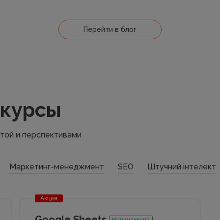
Перейти в блог
 курсы
атой и перспективами
Маркетинг-менеджмент
SEO
Штучний інтелект
Акция
Google Sheets