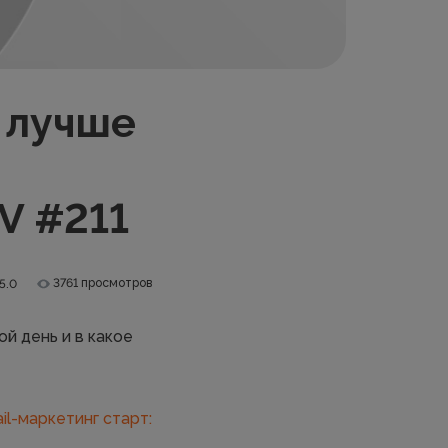
я лучше
V #211
3761 просмотров
5.0
й день и в какое
il-маркетинг старт: