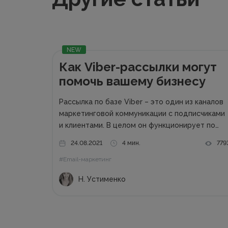
NEW
Как Viber-рассылки могут
помочь вашему бизнесу
Рассылка по базе Viber – это один из каналов
маркетинговой коммуникации с подписчиками
и клиентами. В целом он функционирует по
тем же правилам, что и другие каналы: для
24.08.2021
4 мин.
779
начала нужно получить согласие на рассылку,
#Email-маркетинг
не стоит переспамливать, нужно
персонализировать общение...
Н. Устименко