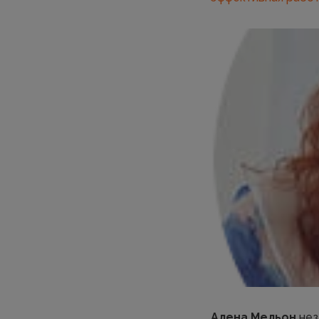
Алена Мельон
нез