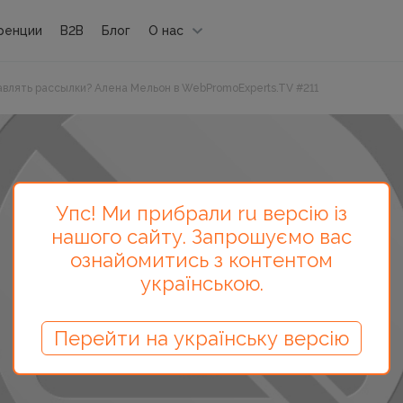
ренции
B2B
Блог
О нас
равлять рассылки? Алена Мельон в WebPromoExperts.TV #211
Упс! Ми прибрали ru версію із
нашого сайту. Запрошуємо вас
ознайомитись з контентом
українською.
Перейти на українську версію