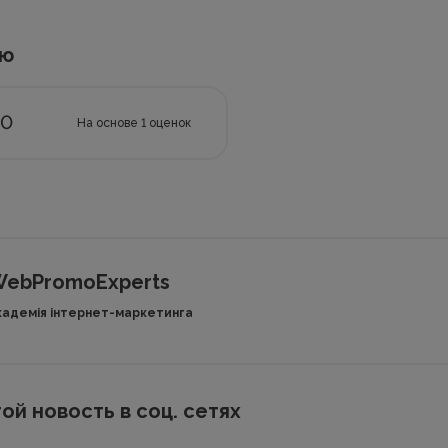
ью
.0
На основе
1
оценок
ebPromoExperts
кадемія інтернет-маркетинга
ой новость в соц. сетях