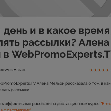
 день и в какое врем
лять рассылки? Алена
 в WebPromoExperts.T
мя чтения: 0 мин.
bPromoExperts.TV Алена Мельон рассказала о том, в како
влять рассылки.
ть эффективные рассылки на дистанционном курсе
"E-ma
а с рассылками"