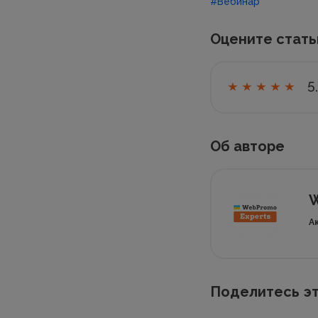
#Вебинар
Оцените стат
5
Об авторе
W
А
Поделитесь эт