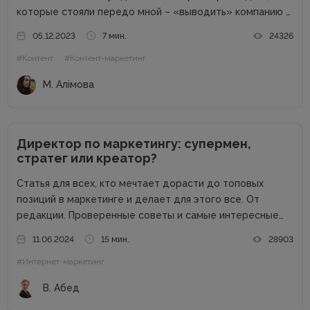
которые стояли передо мной – «выводить» компанию в
свет. Писать о компании и для компании. Задача
05.12.2023
7 мин.
24326
несколько размытая, но все же ясная – мне
#Контент
#Контент-маркетинг
предлагалась позиция...
М. Алімова
Директор по маркетингу: супермен,
стратег или креатор?
Статья для всех, кто мечтает дорасти до топовых
позиций в маркетинге и делает для этого все. От
редакции. Проверенные советы и самые интересные
кейсы собрали для вас в одном месте! Подписывайтесь
11.06.2024
15 мин.
28903
на наш телеграм-канал и получайте каждую неделю
#Интернет-маркетинг
новую порцию...
В. Абед