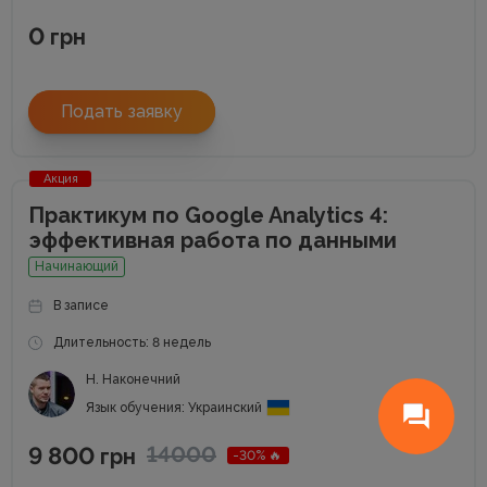
0
грн
Подать заявку
Акция
Практикум по Google Analytics 4:
эффективная работа по данными
Начинающий
В записе
Длительность: 8 недель
Н. Наконечний
Язык обучения: Украинский
9 800
14000
грн
-30% 🔥