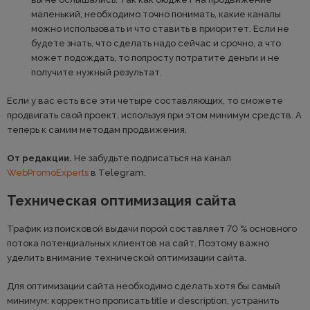
маленький, необходимо точно понимать, какие каналы
можно использовать и что ставить в приоритет. Если не
будете знать, что сделать надо сейчас и срочно, а что
может подождать, то попросту потратите деньги и не
получите нужный результат.
Если у вас есть все эти четыре составляющих, то сможете
продвигать свой проект, используя при этом минимум средств. А
теперь к самим методам продвижения.
От редакции.
Не забудьте подписаться на канал
WebPromoExperts
в Telegram.
Техническая оптимизация сайта
Трафик из поисковой выдачи порой составляет 70 % основного
потока потенциальных клиентов на сайт. Поэтому важно
уделить внимание технической оптимизации сайта.
Для оптимизации сайта необходимо сделать хотя бы самый
минимум: корректно прописать title и description, устранить