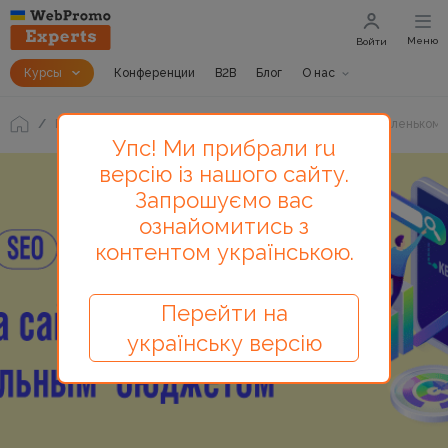
Меню
Войти
Курсы
Конференции
B2B
Блог
О нас
Блог
Возможно ли продвинуть свою компанию при маленьком
Упс! Ми прибрали ru
версію із нашого сайту.
Запрошуємо вас
ознайомитись з
контентом українською.
Перейти на
українську версію