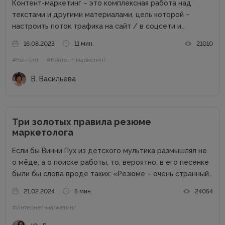
Контент-маркетинг – это комплексная работа над
текстами и другими материалами, цель которой –
настроить поток трафика на сайт / в соцсети и
получить стабильные продажи. Материалов о контент-
16.08.2023
11 мин.
21010
маркетинге для компаний в сети много. А вот как быть
#Контент
#Контент-маркетинг
частным специалистам, которые...
В. Васильева
Три золотых правила резюме
маркетолога
Если бы Винни Пух из детского мультика размышлял не
о мёде, а о поиске работы, то, вероятно, в его песенке
были бы слова вроде таких: «Резюме – очень странный
предмет. Вот оно есть, а откликов нет». Дело в том,
21.02.2024
5 мин.
24054
что...
#Интернет-маркетинг