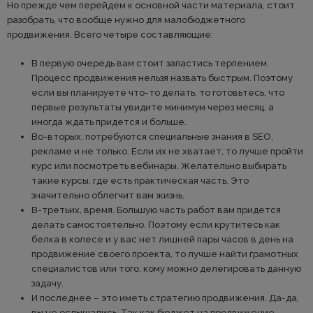
Но прежде чем перейдем к основной части материала, стоит
разобрать, что вообще нужно для малобюджетного
продвижения. Всего четыре составляющие:
В первую очередь вам стоит запастись терпением.
Процесс продвижения нельзя назвать быстрым. Поэтому
если вы планируете что-то делать, то готовьтесь, что
первые результаты увидите минимум через месяц, а
иногда ждать придется и больше.
Во-вторых, потребуются специальные знания в SEO,
рекламе и не только. Если их не хватает, то лучше пройти
курс или посмотреть вебинары. Желательно выбирать
такие курсы, где есть практическая часть. Это
значительно облегчит вам жизнь.
В-третьих, время. Большую часть работ вам придется
делать самостоятельно. Поэтому если крутитесь как
белка в колесе и у вас нет лишней пары часов в день на
продвижение своего проекта, то лучше найти грамотных
специалистов или того, кому можно делегировать данную
задачу.
И последнее – это иметь стратегию продвижения. Да-да,
вы не ослышались. Так как бюджет на продвижение