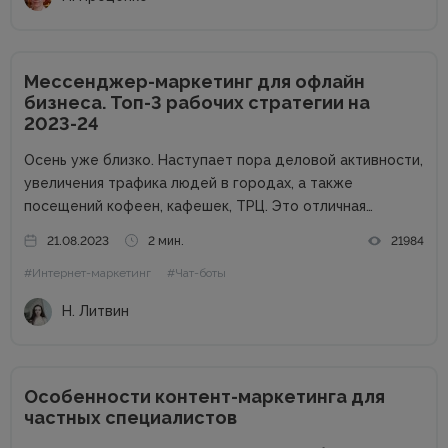
Мессенджер-маркетинг для офлайн
бизнеса. Топ-3 рабочих стратегии на
2023-24
Осень уже близко. Наступает пора деловой активности,
увеличения трафика людей в городах, а также
посещений кофеен, кафешек, ТРЦ. Это отличная
возможность для владельцев оффлайн заведений
21.08.2023
2 мин.
21984
увеличить прибыль. Но конкуренция на данном рынке
#Интернет-маркетинг
#Чат-боты
высока, поэтому расслабляться не стоит. Как привлечь
клиентов...
Н. Литвин
Особенности контент-маркетинга для
частных специалистов