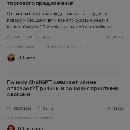
торгового предложения
Отчаянная борьба за каждого клиента, скидки по
поводу и без, демпинг – все это суровые реалии
вашего бизнеса? Пора задуматься об отстройке от
конкурентов. Отстройка от конкурентов – это о том,
27.05.2024
4 мин.
28051
как выделиться среди аналогичных компаний, привлечь
#Контент-маркетинг
#Интернет-маркетинг
внимание к продуктам...
Л. Бован
Почему ChatGPT зависает или не
отвечает? Причины и решения простыми
словами
14.04.2025
0 мин.
38221
#Искусственный интеллект
Н. Проценко