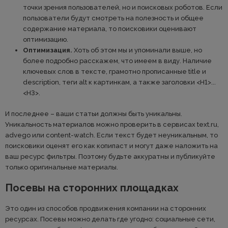
точки зрения пользователей, но и поисковых роботов. Если
пользователи будут смотреть на полезность и общее
содержание материала, то поисковики оценивают
оптимизацию.
Оптимизация.
Хоть об этом мы и упоминали выше, но
более подробно расскажем, что имеем в виду. Наличие
ключевых слов в тексте, грамотно прописанные title и
description, теги alt к картинкам, а также заголовки <Н1>...
<Н3>.
И последнее – ваши статьи должны быть уникальны.
Уникальность материалов можно проверить в сервисах text.ru,
advego или content-watch. Если текст будет неуникальным, то
поисковики оценят его как копипаст и могут даже наложить на
ваш ресурс фильтры. Поэтому будьте аккуратны и публикуйте
только оригинальные материалы.
Посевы на сторонних площадках
Это один из способов продвижения компании на сторонних
ресурсах. Посевы можно делать где угодно: социальные сети,