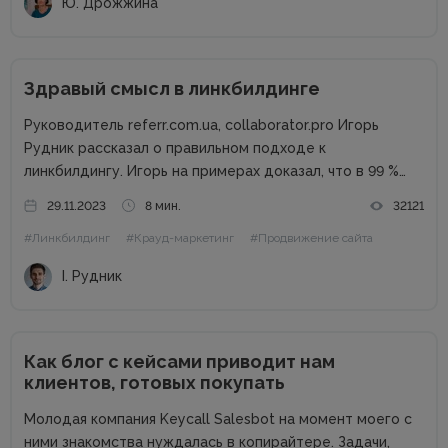
Ю. Дрожжина
Здравый смысл в линкбилдинге
Руководитель referr.com.ua, collaborator.pro Игорь
Рудник рассказал о правильном подходе к
линкбилдингу. Игорь на примерах доказал, что в 99 %
случаях PBN не нужны. Основные методы линкбилдинга
29.11.2023
8 мин.
32121
Сайты можно продвигать множеством способов, среди
#Линкбилдинг
#Крауд-маркетинг
#Продвижение сайта
которых есть и PBN. При этом PBN разделяются...
І. Рудник
Как блог с кейсами приводит нам
клиентов, готовых покупать
Молодая компания Keycall Salesbot на момент моего с
ними знакомства нуждалась в копирайтере. Задачи,