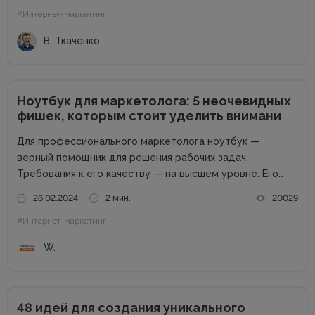
#Интернет-маркетинг
соучредитель Tkachenko & Myroniuk Marketing Agency,
имеет огромный опыт...
В. Ткаченко
Ноутбук для маркетолога: 5 неочевидных
фишек, которым стоит уделить внимани
Для профессионального маркетолога ноутбук —
верный помощник для решения рабочих задач.
Требования к его качеству — на высшем уровне. Его
возможности пропорциональны профессиональным
26.02.2024
2 мин.
20029
успехам. Добротный комплект «железа» — даже не
#Интернет-маркетинг
обсуждается. Без продвинутого процессора, топовой
графики и внушительного запаса постоянной...
W.
48 идей для создания уникального