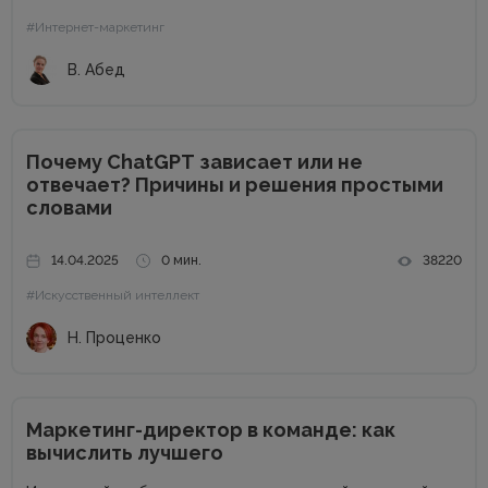
на наш телеграм-канал и получайте каждую неделю
#Интернет-маркетинг
новую порцию...
В. Абед
Почему ChatGPT зависает или не
отвечает? Причины и решения простыми
словами
14.04.2025
0 мин.
38220
#Искусственный интеллект
Н. Проценко
Маркетинг-директор в команде: как
вычислить лучшего