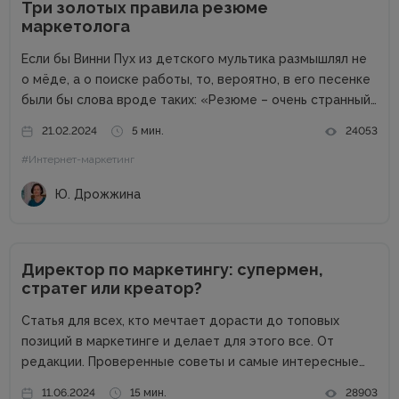
Три золотых правила резюме
маркетолога
Если бы Винни Пух из детского мультика размышлял не
о мёде, а о поиске работы, то, вероятно, в его песенке
были бы слова вроде таких: «Резюме – очень странный
предмет. Вот оно есть, а откликов нет». Дело в том,
21.02.2024
5 мин.
24053
что...
#Интернет-маркетинг
Ю. Дрожжина
Директор по маркетингу: супермен,
стратег или креатор?
Статья для всех, кто мечтает дорасти до топовых
позиций в маркетинге и делает для этого все. От
редакции. Проверенные советы и самые интересные
кейсы собрали для вас в одном месте! Подписывайтесь
11.06.2024
15 мин.
28903