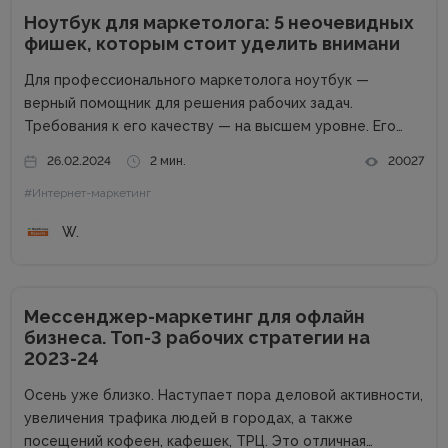
Ноутбук для маркетолога: 5 неочевидных
фишек, которым стоит уделить внимани
Для профессионального маркетолога ноутбук —
верный помощник для решения рабочих задач.
Требования к его качеству — на высшем уровне. Его
возможности пропорциональны профессиональным
26.02.2024
2 мин.
20027
успехам. Добротный комплект «железа» — даже не
#Интернет-маркетинг
обсуждается. Без продвинутого процессора, топовой
графики и внушительного запаса постоянной...
W.
Мессенджер-маркетинг для офлайн
бизнеса. Топ-3 рабочих стратегии на
2023-24
Осень уже близко. Наступает пора деловой активности,
увеличения трафика людей в городах, а также
посещений кофеен, кафешек, ТРЦ. Это отличная