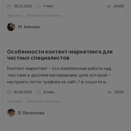
свет. Писать о компании и для компании. Задача
05.12.2023
7 мин.
24326
несколько размытая, но все же ясная – мне
#Контент
#Контент-маркетинг
предлагалась позиция...
М. Алімова
Особенности контент-маркетинга для
частных специалистов
Контент-маркетинг – это комплексная работа над
текстами и другими материалами, цель которой –
настроить поток трафика на сайт / в соцсети и
получить стабильные продажи. Материалов о контент-
16.08.2023
11 мин.
21010
маркетинге для компаний в сети много. А вот как быть
#Контент
#Контент-маркетинг
частным специалистам, которые...
В. Васильева