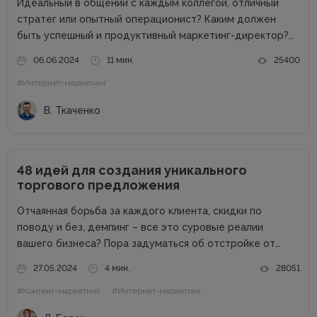
Идеальный в общении с каждым коллегой, отличный
стратег или опытный операционист? Каким должен
быть успешный и продуктивный маркетинг-директор?
Об этом в рамках онлайн-конференции Marketing
06.06.2024
11 мин.
25400
Directors Day рассказал Виталий Ткаченко. Виталий –
#Интернет-маркетинг
соучредитель Tkachenko & Myroniuk Marketing Agency,
имеет огромный опыт...
В. Ткаченко
48 идей для создания уникального
торгового предложения
Отчаянная борьба за каждого клиента, скидки по
поводу и без, демпинг – все это суровые реалии
вашего бизнеса? Пора задуматься об отстройке от
конкурентов. Отстройка от конкурентов – это о том,
27.05.2024
4 мин.
28051
как выделиться среди аналогичных компаний, привлечь
#Контент-маркетинг
#Интернет-маркетинг
внимание к продуктам...