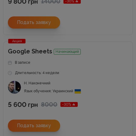
9 800
14000
грн
-30% 🔥
Подать заявку
Акция
Google Sheets
Начинающий
В записе
Длительность: 4 недели
Н. Наконечний
Язык обучения: Украинский
5 600
8000
грн
-30% 🔥
Подать заявку