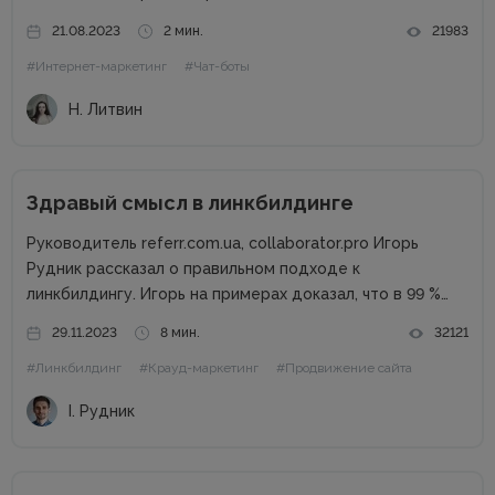
возможность для владельцев оффлайн заведений
21.08.2023
2 мин.
21983
увеличить прибыль. Но конкуренция на данном рынке
#Интернет-маркетинг
#Чат-боты
высока, поэтому расслабляться не стоит. Как привлечь
клиентов...
Н. Литвин
Здравый смысл в линкбилдинге
Руководитель referr.com.ua, collaborator.pro Игорь
Рудник рассказал о правильном подходе к
линкбилдингу. Игорь на примерах доказал, что в 99 %
случаях PBN не нужны. Основные методы линкбилдинга
29.11.2023
8 мин.
32121
Сайты можно продвигать множеством способов, среди
#Линкбилдинг
#Крауд-маркетинг
#Продвижение сайта
которых есть и PBN. При этом PBN разделяются...
І. Рудник