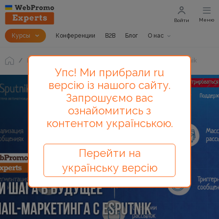
Меню
Войти
Курсы
Конференции
B2B
Блог
О нас
Блог
Три шага в будущее email-маркетинга с eSputnik
Упс! Ми прибрали ru
версію із нашого сайту.
Запрошуємо вас
ознайомитись з
контентом українською.
Перейти на
українську версію