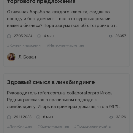
торгового предложения
Отчаянная борьба за каждого клиента, скидки по
поводу и без, демпинг – все это суровые реалии
вашего бизнеса? Пора задуматься об отстройке от
конкурентов. Отстройка от конкурентов – это о том,
27.05.2024
4 мин.
28057
как выделиться среди аналогичных компаний, привлечь
#Контент-маркетинг
#Интернет-маркетинг
внимание к продуктам...
Л. Бован
Здравый смысл в линкбилдинге
Руководитель referr.com.ua, collaborator.pro Игорь
Рудник рассказал о правильном подходе к
линкбилдингу. Игорь на примерах доказал, что в 99 %
случаях PBN не нужны. Основные методы линкбилдинга
29.11.2023
8 мин.
32126
Сайты можно продвигать множеством способов, среди
#Линкбилдинг
#Крауд-маркетинг
#Продвижение сайта
которых есть и PBN. При этом PBN разделяются...