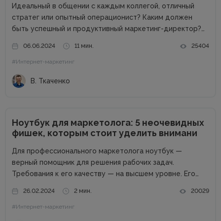
Идеальный в общении с каждым коллегой, отличный
стратег или опытный операционист? Каким должен
быть успешный и продуктивный маркетинг-директор?
Об этом в рамках онлайн-конференции Marketing
06.06.2024
11 мин.
25404
Directors Day рассказал Виталий Ткаченко. Виталий –
#Интернет-маркетинг
соучредитель Tkachenko & Myroniuk Marketing Agency,
имеет огромный опыт...
В. Ткаченко
Ноутбук для маркетолога: 5 неочевидных
фишек, которым стоит уделить внимани
Для профессионального маркетолога ноутбук —
верный помощник для решения рабочих задач.
Требования к его качеству — на высшем уровне. Его
возможности пропорциональны профессиональным
26.02.2024
2 мин.
20029
успехам. Добротный комплект «железа» — даже не
#Интернет-маркетинг
обсуждается. Без продвинутого процессора, топовой
графики и внушительного запаса постоянной...