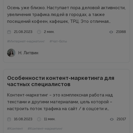
Осень уже близко. Наступает пора деловой активности,
увеличения трафика людей в городах, а также
посещений кофеен, кафешек, ТРЦ. Это отличная
возможность для владельцев оффлайн заведений
21.08.2023
2 мин.
21988
увеличить прибыль. Но конкуренция на данном рынке
#Интернет-маркетинг
#Чат-боты
высока, поэтому расслабляться не стоит. Как привлечь
клиентов...
Н. Литвин
Особенности контент-маркетинга для
частных специалистов
Контент-маркетинг – это комплексная работа над
текстами и другими материалами, цель которой –
настроить поток трафика на сайт / в соцсети и
получить стабильные продажи. Материалов о контент-
16.08.2023
11 мин.
21017
маркетинге для компаний в сети много. А вот как быть
#Контент
#Контент-маркетинг
частным специалистам, которые...