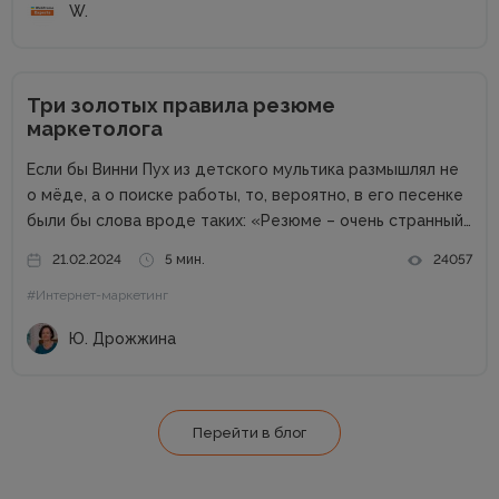
W.
Три золотых правила резюме
маркетолога
Если бы Винни Пух из детского мультика размышлял не
о мёде, а о поиске работы, то, вероятно, в его песенке
были бы слова вроде таких: «Резюме – очень странный
предмет. Вот оно есть, а откликов нет». Дело в том,
21.02.2024
5 мин.
24057
что...
#Интернет-маркетинг
Ю. Дрожжина
Перейти в блог