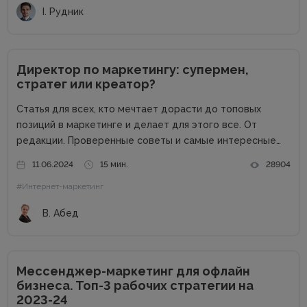
І. Рудник
Директор по маркетингу: супермен,
стратег или креатор?
Статья для всех, кто мечтает дорасти до топовых
позиций в маркетинге и делает для этого все. От
редакции. Проверенные советы и самые интересные
кейсы собрали для вас в одном месте! Подписывайтесь
11.06.2024
15 мин.
28904
на наш телеграм-канал и получайте каждую неделю
#Интернет-маркетинг
новую порцию...
В. Абед
Мессенджер-маркетинг для офлайн
бизнеса. Топ-3 рабочих стратегии на
2023-24