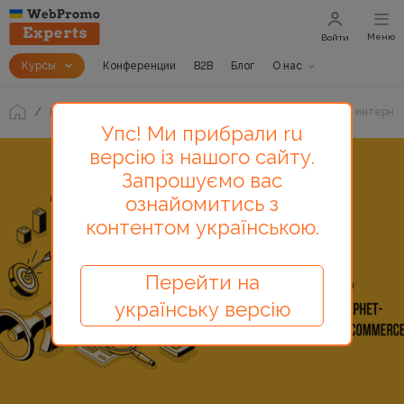
Меню
Войти
Курсы
Конференции
B2B
Блог
О нас
Блог
Тренды 2020. Обзор популярных инструментов интерн
Упс! Ми прибрали ru
версію із нашого сайту.
Запрошуємо вас
ознайомитись з
контентом українською.
Перейти на
українську версію