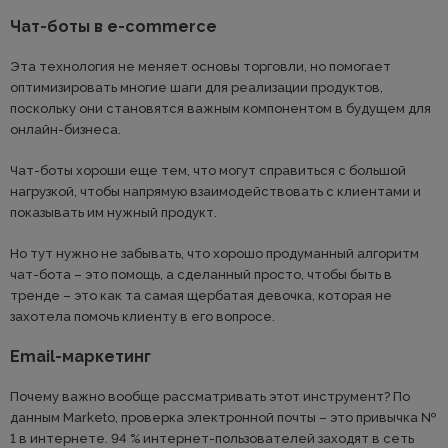
Чат-боты в e-commerce
Эта технология не меняет основы торговли, но помогает
оптимизировать многие шаги для реализации продуктов,
поскольку они становятся важным компонентом в будущем для
онлайн-бизнеса.
Чат-боты хороши еще тем, что могут справиться с большой
нагрузкой, чтобы напрямую взаимодействовать с клиентами и
показывать им нужный продукт.
Но тут нужно не забывать, что хорошо продуманный алгоритм
чат-бота – это помощь, а сделанный просто, чтобы быть в
тренде – это как та самая щербатая девочка, которая не
захотела помочь клиенту в его вопросе.
Email-маркетинг
Почему важно вообще рассматривать этот инструмент? По
данным Marketo, проверка электронной почты – это привычка №
1 в интернете. 94 % интернет-пользователей заходят в сеть