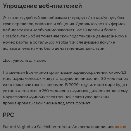
Упрощение веб-платежей
Это очень удобный способ заказать продукт/товар/услугу без
кучи переписок, созвонов и общения. Довольно часто в формах
веб-платежей необходимо заполнять от 10 полей и более.
Позаботьтесь об автоматической подстановке данных (не cvv и
номер карты, а остальных), чтобы при следующей покупке
пользователю нужно было делать меньше действий.
Доступность для всех
По оценкам Всемирной организации здравоохранения, около 1,3
миллиарда человек живут с нарушениями зрения, 36 миллионов
из которых считаются слепыми. В 2020 году во всем мире будет
установлено около 250 миллионов «умных» динамиков, поэтому
маркетологи «умной» электронной почты уже должны
проектировать свои письма под этот формат.
PPC
Puneet Vaghela и Sal Mohammed из Adzooma поделились
пятью