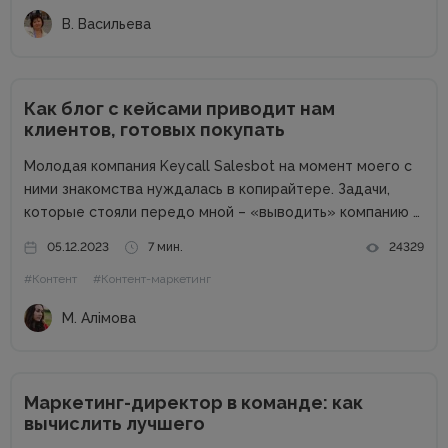
В. Васильева
Как блог с кейсами приводит нам
клиентов, готовых покупать
Молодая компания Keycall Salesbot на момент моего с
ними знакомства нуждалась в копирайтере. Задачи,
которые стояли передо мной – «выводить» компанию в
свет. Писать о компании и для компании. Задача
05.12.2023
7 мин.
24329
несколько размытая, но все же ясная – мне
#Контент
#Контент-маркетинг
предлагалась позиция...
М. Алімова
Маркетинг-директор в команде: как
вычислить лучшего