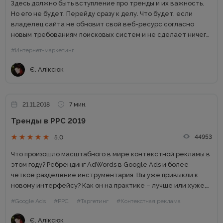
Здесь должно быть вступление про тренды и их важность.
Но его не будет. Перейду сразу к делу. Что будет, если
владелец сайта не обновит свой веб-ресурс согласно
новым требованиям поисковых систем и не сделает ничего
для удобства пользователя? Конечно же,...
#Интернет-маркетинг
Є. Аліксюк
21.11.2018
7 мин.
Тренды в РРС 2019
44953
5.0
Что произошло масштабного в мире контекстной рекламы в
этом году? Ребрендинг AdWords в Google Ads и более
четкое разделение инструментария. Вы уже привыкли к
новому интерфейсу? Как он на практике – лучше или хуже,
чем старый? Я уже привыкла к...
#Google Ads
#PPC
#Таргетинг
#Контекстная реклама
Є. Аліксюк