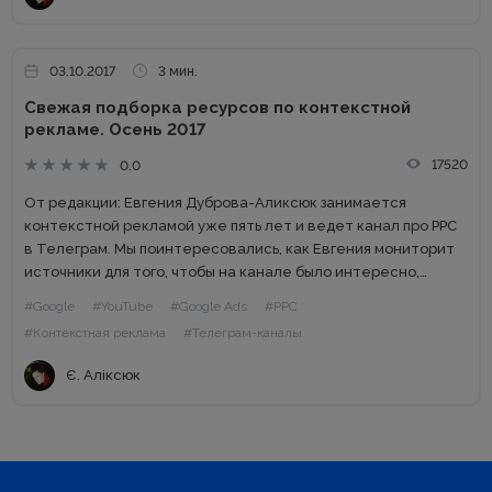
03.10.2017
3 мин.
Cвежая подборка ресурсов по контекстной
рекламе. Осень 2017
17520
0.0
От редакции: Евгения Дуброва-Аликсюк занимается
контекстной рекламой уже пять лет и ведет канал про PPC
в Телеграм. Мы поинтересовались, как Евгения мониторит
источники для того, чтобы на канале было интересно,
оперативно появлялись анонсы нововведений и свежие
#Google
#YouTube
#Google Ads
#PPC
публикации. Вся сила...
#Контекстная реклама
#Телеграм-каналы
Є. Аліксюк