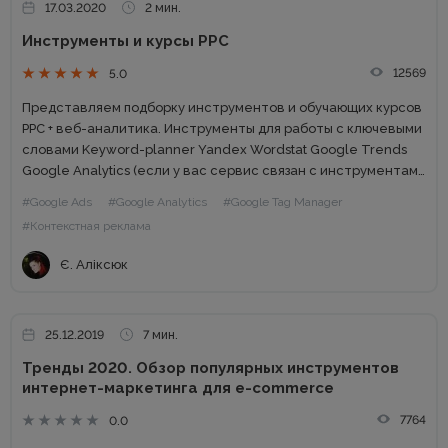
17.03.2020
2 мин.
Инструменты и курсы РРС
12569
5.0
Представляем подборку инструментов и обучающих курсов
PPC + веб-аналитика. Инструменты для работы с ключевыми
словами Keyword-planner Yandex Wordstat Google Trends
Google Analytics (если у вас сервис связан с инструментами
для веб мастеров, то заходите в Search Console и смотрите
#Google Ads
#Google Analytics
#Google Tag Manager
запросы)....
#Контекстная реклама
Є. Аліксюк
25.12.2019
7 мин.
Тренды 2020. Обзор популярных инструментов
интернет-маркетинга для e-commerce
7764
0.0