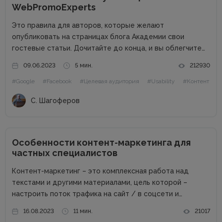
WebPromoExperts
Это правила для авторов, которые желают
опубликовать на страницах блога Академии свои
гостевые статьи. Дочитайте до конца, и вы облегчите
жизнь себе и редактору. Сайт в цифрах Сайт академии
09.06.2023
5 мин.
212930
интернет-маркетинга WebPromoExperts в цифрах: 37
#Google
#Facebook
#Целевая аудитория
#Usability
#Контент
000 уникальных посетителей, 90 000 подписчиков...
С. Шагоферов
Особенности контент-маркетинга для
частных специалистов
Контент-маркетинг – это комплексная работа над
текстами и другими материалами, цель которой –
настроить поток трафика на сайт / в соцсети и
получить стабильные продажи. Материалов о контент-
16.08.2023
11 мин.
21017
маркетинге для компаний в сети много. А вот как быть