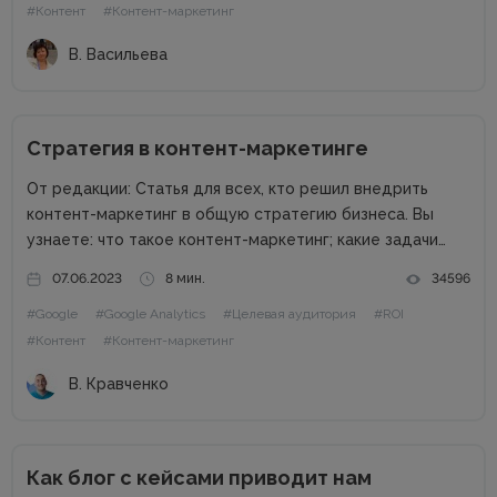
#Контент
#Контент-маркетинг
частным специалистам, которые...
В. Васильева
Стратегия в контент-маркетинге
От редакции: Статья для всех, кто решил внедрить
контент-маркетинг в общую стратегию бизнеса. Вы
узнаете: что такое контент-маркетинг; какие задачи
решает контент-маркетинг; как составить стратегию в
07.06.2023
8 мин.
34596
контент-маркетинге; какой инструментарий поможет в
#Google
#Google Analytics
#Целевая аудитория
#ROI
реализации контентной стратегии; что такое сценарий
и как его...
#Контент
#Контент-маркетинг
В. Кравченко
Как блог с кейсами приводит нам