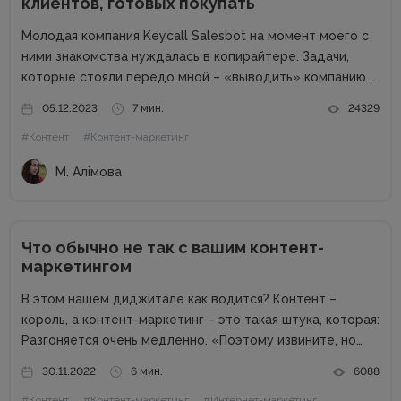
клиентов, готовых покупать
Молодая компания Keycall Salesbot на момент моего с
ними знакомства нуждалась в копирайтере. Задачи,
которые стояли передо мной – «выводить» компанию в
свет. Писать о компании и для компании. Задача
05.12.2023
7 мин.
24329
несколько размытая, но все же ясная – мне
#Контент
#Контент-маркетинг
предлагалась позиция...
М. Алімова
Что обычно не так с вашим контент-
маркетингом
В этом нашем диджитале как водится? Контент –
король, а контент-маркетинг – это такая штука, которая:
Разгоняется очень медленно. «Поэтому извините, но
результаты будут через полгода. А до этого мы будем
30.11.2022
6 мин.
6088
просто тратить деньги.» Вообще не факт, что взлетит.
#Контент
#Контент-маркетинг
#Интернет-маркетинг