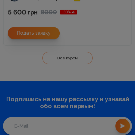
5 600
8000
грн
-30% 🔥
Подать заявку
Все курсы
Подпишись на нашу рассылку и узнавай
обо всем первым!