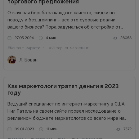
торгового предложения
Отчаянная борьба за каждого клиента, скидки по
поводу и без, демпинг – все это суровые реалии
вашего бизнеса? Пора задуматься об отстройке от
конкурентов. Отстройка от конкурентов – это о том,
27.05.2024
4 мин.
28058
как выделиться среди аналогичных компаний, привлечь
#Контент-маркетинг
#Интернет-маркетинг
внимание к продуктам...
Л. Бован
Как маркетологи тратят деньги в 2023
году
Ведущий специалист по интернет-маркетингу в США
Нил Патель на своем сайте провел исследование о
рекламном бюджете маркетологов со всего мира на
2023 год. Поскольку экономика находится в
09.01.2023
11 мин.
7572
подвешенном состоянии из-за набирающей обороты