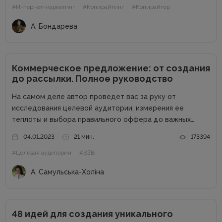
#Интернет-маркетинг
#Копирайтинг
#Копирайтер
завещала...
А. Бондарева
Коммерческое предложение: от создания
до рассылки. Полное руководство
На самом деле автор проведет вас за руку от
исследования целевой аудитории, измерения ее
теплоты и выбора правильного оффера до важных
действий бизнеса после отправки КП возможному
04.01.2023
21 мин.
173394
клиенту. В процессе составления и отправления
#Целевая аудитория
#B2B
коммерческого предложения важен абсолютно каждый
этап, поэтому...
А. Самульська-Холіна
48 идей для создания уникального