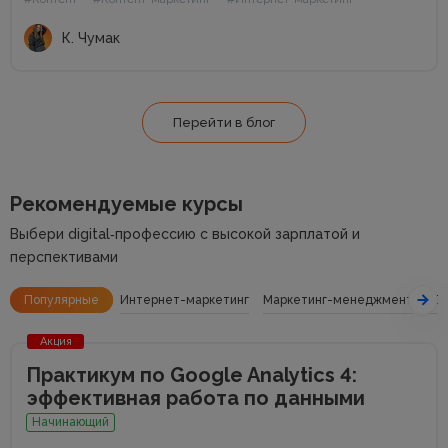
«Поэтому...
К. Чумак
Перейти в блог
Рекомендуемые курсы
Выбери digital‑профессию с высокой зарплатой и
перспективами
Популярные
Интернет-маркетинг
Маркетинг-менеджмент
SE
Акция
Практикум по Google Analytics 4:
эффективная работа по данными
Начинающий