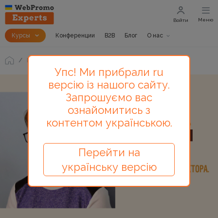
Меню
Войти
Курсы
Конференции
B2B
Блог
О нас
Блог
Колонка: советы редактора. Выпуск 1
Упс! Ми прибрали ru
версію із нашого сайту.
Запрошуємо вас
ознайомитись з
контентом українською.
Перейти на
українську версію