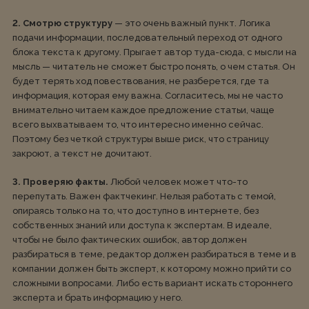
2. Смотрю структуру
— это очень важный пункт. Логика
подачи информации, последовательный переход от одного
блока текста к другому. Прыгает автор туда-сюда, с мысли на
мысль — читатель не сможет быстро понять, о чем статья. Он
будет терять ход повествования, не разберется, где та
информация, которая ему важна. Согласитесь, мы не часто
внимательно читаем каждое предложение статьи, чаще
всего выхватываем то, что интересно именно сейчас.
Поэтому без четкой структуры выше риск, что страницу
закроют, а текст не дочитают.
3. Проверяю факты.
Любой человек может что-то
перепутать. Важен фактчекинг. Нельзя работать с темой,
опираясь только на то, что доступно в интернете, без
собственных знаний или доступа к экспертам. В идеале,
чтобы не было фактических ошибок, автор должен
разбираться в теме, редактор должен разбираться в теме и в
компании должен быть эксперт, к которому можно прийти со
сложными вопросами. Либо есть вариант искать стороннего
эксперта и брать информацию у него.