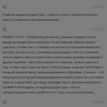
20.11.2018
Главная задача редактора - сделать текст энергетическим,
легко читаемым и воспринимаемым.
20.11.2018
ПРИВЕТ КАТЯ - СЛАВНАЯ девчонка с умными глазами. И все
вроде вы правильно написали. ))) но главное забыли нужно
сделать, чтобы текст комфортно читался и воспринимался! Я
эксперт по контенту, усиливаю продающие тексты. Конечно,
нужно убрать массу глупостей и смысловых ошибок, поубирать
другие ошибки - без этого никак! Но главное_ нужно сделать
так, чтобы текст был не просто НЕскучным, а ярким, СИЛЬНЫМ, с
мощной энергетикой, запоминающимися образами. А иначе - это
очередной мусор для информационного пространства, который
мало кто дочитает до конца. Каждый текст должен выполнять
КОНКРЕТНУЮ задачу. И задача редактора - четко
сформулировать ее и добиться от текста ее выполнения.
19.11.2018