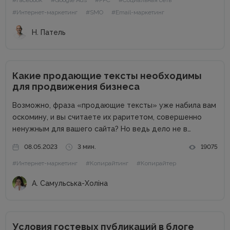
#Facebook
#Google Ads
#PPC
#Социальная сеть
инфляции, войны, роста процентных ставок и других
факторов,...
#Интернет-маркетинг
#SMO
#Email-маркетинг
Н. Патель
Какие продающие тексты необходимы
для продвижения бизнеса
Возможно, фраза «продающие тексты» уже набила вам
оскомину, и вы считаете их раритетом, совершенно
ненужным для вашего сайта? Но ведь дело не в
термине, дело в сути. Продающие тексты – это тексты,
08.05.2023
3 мин.
19075
которые помогают любому бизнес-сайту продавать. А
#Интернет-маркетинг
#Копирайтинг
#Копирайтер
называть их...
А. Самульська-Холіна
Условия гостевых публикаций в блоге