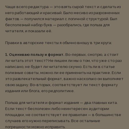
Чаще всего редактура — это взять сырой текст и сделать из
него работающий и красивый. Было месиво из разрозненных
фактов — получился материал с логичной структурой. Был
бесполезный набор букв — разобрались, где польза для
читателя, и показали её.
Правки в авторские тексты я обычно вношу в три круга:
1. Оцениваю пользу и формат.
Во-первых, смотрю, а стоит
ли читать этот текст? Не пишем ли мы о том, что уже сто раз
написано, не будет ли читателю скучно. Есть ли в статье
полезные советы, можно ли ее применить на практике. Если
это развлекательный формат, важно насколько он выполняет
свою задачу. Во-вторых, соответствует ли текст формату
издания или блога, его редполитике.
Польза для читателя и формат издания — два главных кита.
Если текст бесполезен либо неинтересен аудитории
площадки, не соответствует ее правилам — в большинстве
случаев его нужно переписывать. Все остальные
погрешности можно исправить.