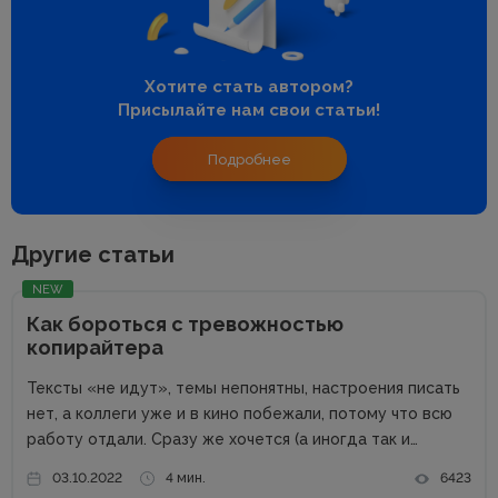
Хотите стать автором?
Присылайте нам свои статьи!
Подробнее
Другие статьи
NEW
Как бороться с тревожностью
копирайтера
Тексты «не идут», темы непонятны, настроения писать
нет, а коллеги уже и в кино побежали, потому что всю
работу отдали. Сразу же хочется (а иногда так и
делают) написать заказчику, что «косившая болезнь»,
03.10.2022
4 мин.
6423
неожиданно появилась бабушка, которая в Австралии