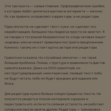
Эти три пункта — самые главные. Орфографические ошибки,
к которым любят цепляться критики в интернете — мелочи.
Их, как правило, исправляют корректоры, а не редакторы.
Пара опечаток не сделают текст хуже, не сделают его
неработающим, большинство людей их просто не заметит. Я
не говорю о тотальной безграмотности, когда человек пишет
«карова» или не может правильно построить предложение.
Конечно, такому не стоит идти в авторы или редакторы.
Грамотность важна. Но случайные опечатки — не такая
большая проблема. Польза, структура и правильность фактов
намного важнее. Даже на 100% грамотный, но
неструктурированный, неинтересный, лживый текст либо
не будут читать, либо он будет вредным для издания или
блога.
Для редактуры нужно больше концентрации на тексте. Не
получится увидеть в плохом материале хорошее и
перестроить его, если есть сильная усталость, не работает
голова или мысли заняты другим. Редактура — тренировка