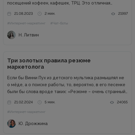
посещений кофеен, кафешек, ТРЦ. Это отличная
возможность для владельцев оффлайн заведений
21.08.2023
2 мин.
21997
увеличить прибыль. Но конкуренция на данном рынке
#Интернет-маркетинг
#Чат-боты
высока, поэтому расслабляться не стоит. Как привлечь
клиентов...
Н. Литвин
Три золотых правила резюме
маркетолога
Если бы Винни Пух из детского мультика размышлял не
о мёде, а о поиске работы, то, вероятно, в его песенке
были бы слова вроде таких: «Резюме – очень странный
предмет. Вот оно есть, а откликов нет». Дело в том,
21.02.2024
5 мин.
24065
что...
#Интернет-маркетинг
Ю. Дрожжина