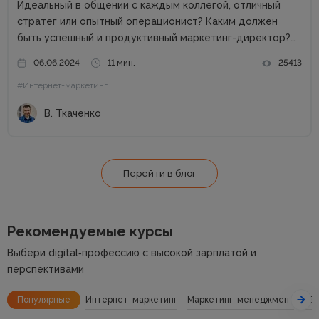
Идеальный в общении с каждым коллегой, отличный
стратег или опытный операционист? Каким должен
быть успешный и продуктивный маркетинг-директор?
Об этом в рамках онлайн-конференции Marketing
06.06.2024
11 мин.
25413
Directors Day рассказал Виталий Ткаченко. Виталий –
#Интернет-маркетинг
соучредитель Tkachenko & Myroniuk Marketing Agency,
имеет огромный опыт...
В. Ткаченко
Перейти в блог
Рекомендуемые курсы
Выбери digital‑профессию с высокой зарплатой и
перспективами
Популярные
Интернет-маркетинг
Маркетинг-менеджмент
SE