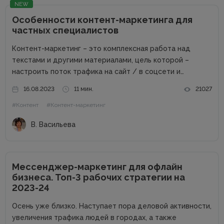
NEW
Особенности контент-маркетинга для
частных специалистов
Контент-маркетинг – это комплексная работа над
текстами и другими материалами, цель которой –
настроить поток трафика на сайт / в соцсети и
получить стабильные продажи. Материалов о контент-
16.08.2023
11 мин.
21027
маркетинге для компаний в сети много. А вот как быть
#Контент
#Контент-маркетинг
частным специалистам, которые...
В. Васильева
Мессенджер-маркетинг для офлайн
бизнеса. Топ-3 рабочих стратегии на
2023-24
Осень уже близко. Наступает пора деловой активности,
увеличения трафика людей в городах, а также