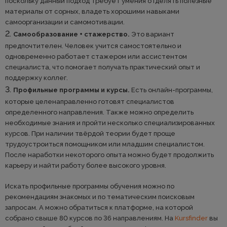
поскольку данный подход требует умения отделять полезные
материалы от сорных, владеть хорошими навыками
самоорганизации и самомотивации.
Самообразование + стажерство.
Это вариант
предпочтителен. Человек учится самостоятельно и
одновременно работает стажером или ассистентом
специалиста, что помогает получать практический опыт и
поддержку коллег.
Профильные программы и курсы.
Есть онлайн-программы,
которые целенаправленно готовят специалистов
определенного направления. Также можно определить
необходимые знания и пройти несколько специализированных
курсов. При наличии твёрдой теории будет проще
трудоустроиться помощником или младшим специалистом.
После наработки некоторого опыта можно будет продолжить
карьеру и найти работу более высокого уровня.
Искать профильные программы обучения можно по
рекомендациям знакомых и по тематическим поисковым
запросам. А можно обратиться к платформе, на которой
собрано свыше 80 курсов по 36 направлениям. На
Kursfinder
вы