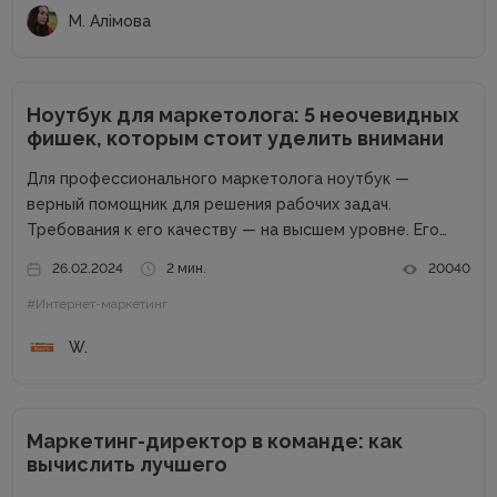
М. Алімова
Ноутбук для маркетолога: 5 неочевидных
фишек, которым стоит уделить внимани
Для профессионального маркетолога ноутбук —
верный помощник для решения рабочих задач.
Требования к его качеству — на высшем уровне. Его
возможности пропорциональны профессиональным
26.02.2024
2 мин.
20040
успехам. Добротный комплект «железа» — даже не
#Интернет-маркетинг
обсуждается. Без продвинутого процессора, топовой
графики и внушительного запаса постоянной...
W.
Маркетинг-директор в команде: как
вычислить лучшего