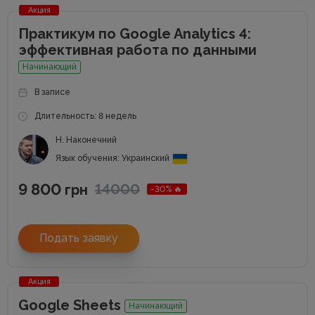
Акция
Практикум по Google Analytics 4:
эффективная работа по данными
Начинающий
В записе
Длительность: 8 недель
Н. Наконечний
Язык обучения: Украинский
9 800
14000
грн
-30% 🔥
Подать заявку
Акция
Google Sheets
Начинающий