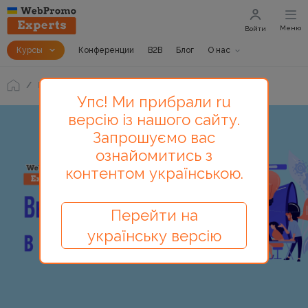
Меню
Войти
Курсы
Конференции
B2B
Блог
О нас
Блог
Кем работать в маркетинге
Упс! Ми прибрали ru
версію із нашого сайту.
Запрошуємо вас
ознайомитись з
контентом українською.
Перейти на
українську версію