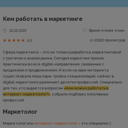
Кем работать в маркетинге
22.12.2021
Время чтения: 6 мин.
10822 просмотров
5.0
Сфера маркетинга – это не только разработка маркетинговой
стратегии и анализ рынка. Сегодня маркетинг проник
практически во все digital-направления, связанные с
продажами и продвижением. И если на заре интернета
существовала лишь пара-тройка специализаций, сейчас в
digital-маркетинге различают десятки профессий. Специально
для тех, кто задаётся вопросом
«Кем можно работать в
интернет-маркетинге?»
, собрали подборку популярных
профессий.
Маркетолог
Маркетолог или
интернет-маркетолог
– это специалист,