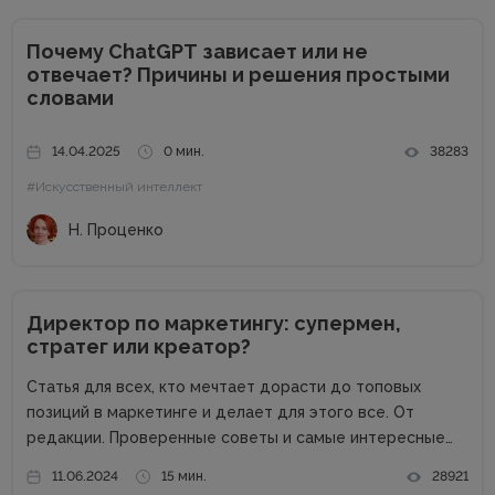
Почему ChatGPT зависает или не
отвечает? Причины и решения простыми
словами
14.04.2025
0 мин.
38283
#Искусственный интеллект
Н. Проценко
Директор по маркетингу: супермен,
стратег или креатор?
Статья для всех, кто мечтает дорасти до топовых
позиций в маркетинге и делает для этого все. От
редакции. Проверенные советы и самые интересные
кейсы собрали для вас в одном месте! Подписывайтесь
11.06.2024
15 мин.
28921
на наш телеграм-канал и получайте каждую неделю