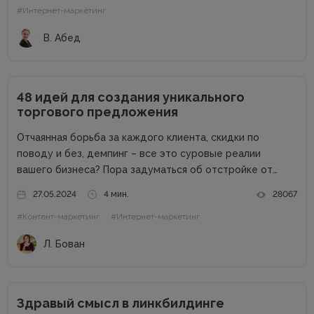
#Интернет-маркетинг
новую порцию...
В. Абед
48 идей для создания уникального
торгового предложения
Отчаянная борьба за каждого клиента, скидки по
поводу и без, демпинг – все это суровые реалии
вашего бизнеса? Пора задуматься об отстройке от
конкурентов. Отстройка от конкурентов – это о том,
27.05.2024
4 мин.
28067
как выделиться среди аналогичных компаний, привлечь
#Контент-маркетинг
#Интернет-маркетинг
внимание к продуктам...
Л. Бован
Здравый смысл в линкбилдинге