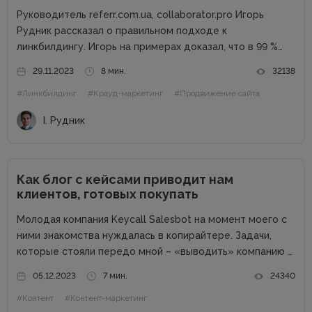
Руководитель referr.com.ua, collaborator.pro Игорь
Рудник рассказал о правильном подходе к
линкбилдингу. Игорь на примерах доказал, что в 99 %
случаях PBN не нужны. Основные методы линкбилдинга
29.11.2023
8 мин.
32138
Сайты можно продвигать множеством способов, среди
#Линкбилдинг
#Крауд-маркетинг
#Продвижение сайта
которых есть и PBN. При этом PBN разделяются...
І. Рудник
Как блог с кейсами приводит нам
клиентов, готовых покупать
Молодая компания Keycall Salesbot на момент моего с
ними знакомства нуждалась в копирайтере. Задачи,
которые стояли передо мной – «выводить» компанию в
свет. Писать о компании и для компании. Задача
05.12.2023
7 мин.
24340
несколько размытая, но все же ясная – мне
#Контент
#Контент-маркетинг
предлагалась позиция...