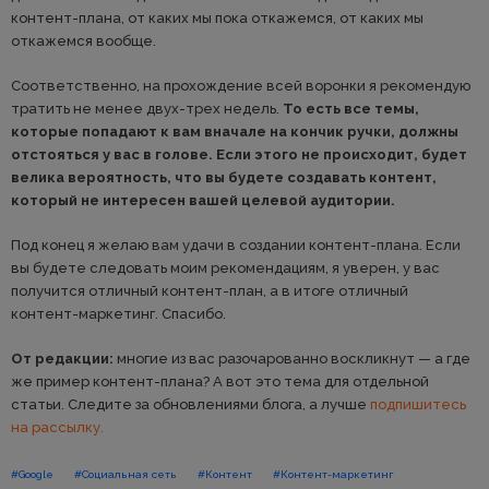
контент-плана, от каких мы пока откажемся, от каких мы
откажемся вообще.
Соответственно, на прохождение всей воронки я рекомендую
тратить не менее двух-трех недель.
То есть все темы,
которые попадают к вам вначале на кончик ручки, должны
отстояться у вас в голове. Если этого не происходит, будет
велика вероятность, что вы будете создавать контент,
который не интересен вашей целевой аудитории.
Под конец я желаю вам удачи в создании контент-плана. Если
вы будете следовать моим рекомендациям, я уверен, у вас
получится отличный контент-план, а в итоге отличный
контент-маркетинг. Спасибо.
От редакции:
многие из вас разочарованно воскликнут — а где
же пример контент-плана? А вот это тема для отдельной
статьи. Следите за обновлениями блога, а лучше
подпишитесь
на рассылку.
#Google
#Социальная сеть
#Контент
#Контент-маркетинг