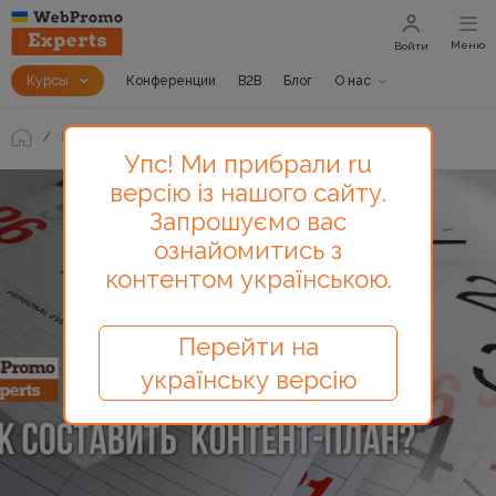
Меню
Войти
Курсы
Конференции
B2B
Блог
О нас
Блог
Как составить контент-план?
Упс! Ми прибрали ru
версію із нашого сайту.
Запрошуємо вас
ознайомитись з
контентом українською.
Перейти на
українську версію