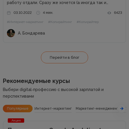
работу отдали. Сразу же хочется (а иногда так и
делают) написать заказчику, что «косившая болезнь»,
03.10.2022
4 мин.
6423
неожиданно появилась бабушка, которая в Австралии
#Интернет-маркетинг
#Копирайтинг
#Копирайтер
завещала...
А. Бондарева
Перейти в блог
Рекомендуемые курсы
Выбери digital‑профессию с высокой зарплатой и
перспективами
Популярные
Интернет-маркетинг
Маркетинг-менеджмент
SE
Акция