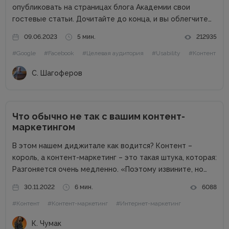
опубликовать на страницах блога Академии свои
гостевые статьи. Дочитайте до конца, и вы облегчите
жизнь себе и редактору. Сайт в цифрах Сайт академии
09.06.2023
5 мин.
212935
интернет-маркетинга WebPromoExperts в цифрах: 37
#Google
#Facebook
#Целевая аудитория
#Usability
#Контент
000 уникальных посетителей, 90 000 подписчиков...
С. Шагоферов
Что обычно не так с вашим контент-
маркетингом
В этом нашем диджитале как водится? Контент –
король, а контент-маркетинг – это такая штука, которая:
Разгоняется очень медленно. «Поэтому извините, но
результаты будут через полгода. А до этого мы будем
30.11.2022
6 мин.
6088
просто тратить деньги.» Вообще не факт, что взлетит.
#Контент
#Контент-маркетинг
#Интернет-маркетинг
«Поэтому...
К. Чумак