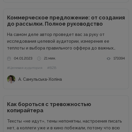
Коммерческое предложение: от создания
до рассылки. Полное руководство
На самом деле автор проведет вас за руку от
исследования целевой аудитории, измерения ее
теплоты и выбора правильного оффера до важных
действий бизнеса после отправки КП возможному
04.01.2023
21 мин.
173394
клиенту. В процессе составления и отправления
#Целевая аудитория
#B2B
коммерческого предложения важен абсолютно каждый
этап, поэтому...
А. Самульська-Холіна
Как бороться с тревожностью
копирайтера
Тексты «не идут», темы непонятны, настроения писать
нет, а коллеги уже и в кино побежали, потому что всю