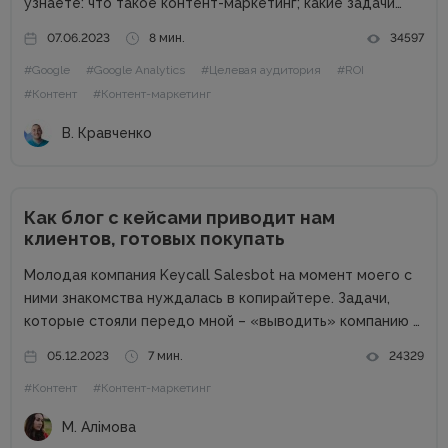
узнаете: что такое контент-маркетинг; какие задачи
решает контент-маркетинг; как составить стратегию в
07.06.2023
8 мин.
34597
контент-маркетинге; какой инструментарий поможет в
#Google
#Google Analytics
#Целевая аудитория
#ROI
реализации контентной стратегии; что такое сценарий
и как его...
#Контент
#Контент-маркетинг
В. Кравченко
Как блог с кейсами приводит нам
клиентов, готовых покупать
Молодая компания Keycall Salesbot на момент моего с
ними знакомства нуждалась в копирайтере. Задачи,
которые стояли передо мной – «выводить» компанию в
свет. Писать о компании и для компании. Задача
05.12.2023
7 мин.
24329
несколько размытая, но все же ясная – мне
#Контент
#Контент-маркетинг
предлагалась позиция...
М. Алімова