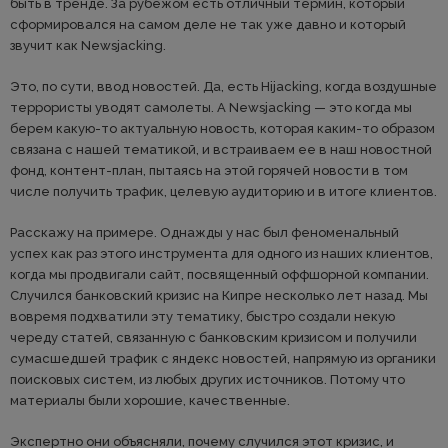
быть в тренде. За рубежом есть отличный термин, который
сформировался на самом деле не так уже давно и который
звучит как Newsjacking.
Это, по сути, ввод новостей. Да, есть Hijacking, когда воздушные
террористы уводят самолеты. А Newsjacking — это когда мы
берем какую-то актуальную новость, которая каким-то образом
связана с нашей тематикой, и встраиваем ее в наш новостной
фонд, контент-план, пытаясь на этой горячей новости в том
числе получить трафик, целевую аудиторию и в итоге клиентов.
Расскажу на примере. Однажды у нас был феноменальный
успех как раз этого инструмента для одного из наших клиентов,
когда мы продвигали сайт, посвященный оффшорной компании.
Случился банковский кризис на Кипре несколько лет назад. Мы
вовремя подхватили эту тематику, быстро создали некую
череду статей, связанную с банковским кризисом и получили
сумасшедшей трафик с яндекс новостей, напрямую из органики
поисковых систем, из любых других источников. Потому что
материалы были хорошие, качественные.
Экспертно они объясняли, почему случился этот кризис, и