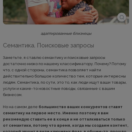
адаптированные близнецы
Семантика. Поисковые запросы
Заметьте, я ставлю семантику и поисковые запросы
достаточно низко по нашему классификатору. Почему? Потому
что, с одной стороны, семантика позволяет найти
действительно большое количество тем, которые интересны
людям. Семантика, по сути, это то, как люди ищут ваши товары,
услуги и какие-то новостные поводы, связанные с вашим
бизнесом.
Но на самом деле
большинство ваших конкурентов ставят
семантику на первое место. Именно поэтому я вам
рекомендую ставить ее в конце и не отталкиваться только
от семантики, потому что время, когда мы создаем контент,
который звучит в виде ключевых фраз, в общем-то, прошло.