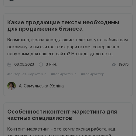
Какие продающие тексты необходимы
для продвижения бизнеса
Возможно, фраза «продающие тексты» уже набила вам
оскомину, и вы считаете их раритетом, совершенно
ненужным для вашего сайта? Но ведь дело не в
термине, дело в сути. Продающие тексты – это тексты,
08.05.2023
3 мин.
19075
которые помогают любому бизнес-сайту продавать. А
#Интернет-маркетинг
#Копирайтинг
#Копирайтер
называть их...
А. Самульська-Холіна
Особенности контент-маркетинга для
частных специалистов
Контент-маркетинг – это комплексная работа над