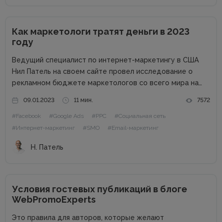
Как маркетологи тратят деньги в 2023
году
Ведущий специалист по интернет-маркетингу в США
Нил Патель на своем сайте провел исследование о
рекламном бюджете маркетологов со всего мира на
2023 год. Поскольку экономика находится в
09.01.2023
11 мин.
7572
подвешенном состоянии из-за набирающей обороты
#Facebook
#Google Ads
#PPC
#Социальная сеть
инфляции, войны, роста процентных ставок и других
факторов,...
#Интернет-маркетинг
#SMO
#Email-маркетинг
Н. Патель
Условия гостевых публикаций в блоге
WebPromoExperts
Это правила для авторов, которые желают