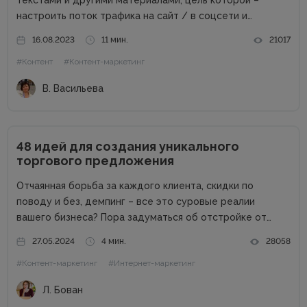
текстами и другими материалами, цель которой –
настроить поток трафика на сайт / в соцсети и
получить стабильные продажи. Материалов о контент-
16.08.2023
11 мин.
21017
маркетинге для компаний в сети много. А вот как быть
#Контент
#Контент-маркетинг
частным специалистам, которые...
В. Васильева
48 идей для создания уникального
торгового предложения
Отчаянная борьба за каждого клиента, скидки по
поводу и без, демпинг – все это суровые реалии
вашего бизнеса? Пора задуматься об отстройке от
конкурентов. Отстройка от конкурентов – это о том,
27.05.2024
4 мин.
28058
как выделиться среди аналогичных компаний, привлечь
#Контент-маркетинг
#Интернет-маркетинг
внимание к продуктам...
Л. Бован