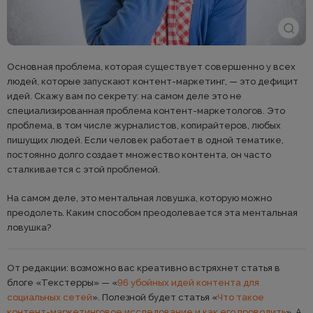
Основная проблема, которая существует совершенно у всех
людей, которые запускают контент-маркетинг, — это дефицит
идей. Скажу вам по секрету: на самом деле это не
специализированная проблема контент-маркетологов. Это
проблема, в том числе журналистов, копирайтеров, любых
пишущих людей. Если человек работает в одной тематике,
постоянно долго создает множество контента, он часто
сталкивается с этой проблемой.
На самом деле, это ментальная ловушка, которую можно
преодолеть. Каким способом преодолевается эта ментальная
ловушка?
От редакции: возможно вас креативно встряхнет статья в
блоге «Текстерры» — «
96 убойных идей контента для
социальных сетей
». Полезной будет статья «
Что такое
контент-маркетинговое исследование и как его проводить
». А