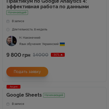
Практикум по Google Analytics 4:
эффективная работа по данными
Начинающий
В записе
Длительность: 8 недель
Н. Наконечний
Язык обучения: Украинский
9 800
14000
грн
-30% 🔥
Подать заявку
Акция
Google Sheets
Начинающий
В записе