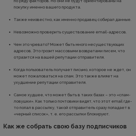
по ряду факторов. Но они не будут ориентированы на
покупку именно вашего продукта.
Также неизвестно, как именно продавец собирал данные.
Невозможно проверить существование email-адресов.
Чем это чревато? Может быть много несуществующих
адресов. Это грозит массовыми возвратами писем, что
отразится на вашей репутации отправителя.
Когда пользователь получает письмо, которое не ждет, он
может пожаловаться на спам. Это также влияет на
ухудшение репутации отправителя.
Самое худшее, что может быть в таких базах – это «спам-
ловушки». Как только почтовики видят, что этот email где-
то попал в рассылку, такой отправитель сразу попадает в
«черный список», т. е. его рассылки блокируют.
Как же собрать свою базу подписчиков