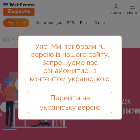
Меню
Войти
Курсы
Конференции
B2B
Блог
О нас
Блог
Как собрать базу лояльных подписчиков
Упс! Ми прибрали ru
версію із нашого сайту.
Запрошуємо вас
ознайомитись з
контентом українською.
Перейти на
українську версію