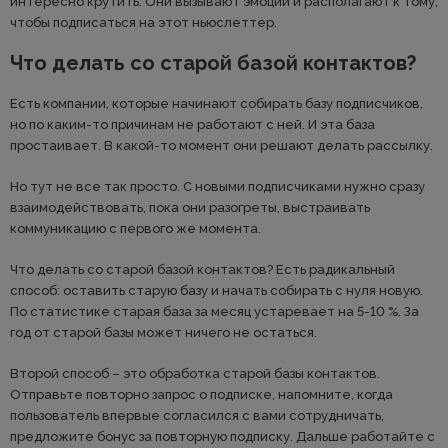
интересно крутить. Они вызывают эмоции и располагают к тому,
чтобы подписаться на этот ньюслеттер.
Что делать со старой базой контактов?
Есть компании, которые начинают собирать базу подписчиков,
но по каким-то причинам не работают с ней. И эта база
простаивает. В какой-то момент они решают делать рассылку.
Но тут не все так просто. С новыми подписчиками нужно сразу
взаимодействовать, пока они разогреты, выстраивать
коммуникацию с первого же момента.
Что делать со старой базой контактов? Есть радикальный
способ: оставить старую базу и начать собирать с нуля новую.
По статистике старая база за месяц устаревает на 5-10 %. За
год от старой базы может ничего не остаться.
Второй способ – это обработка старой базы контактов.
Отправьте повторно запрос о подписке, напомните, когда
пользователь впервые согласился с вами сотрудничать,
предложите бонус за повторную подписку. Дальше работайте с