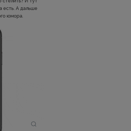
о стелить? И тут
а есть. А дальше
ого юмора.