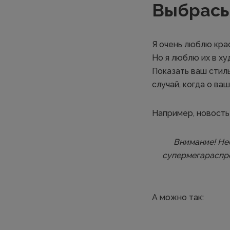
Выбрасы
Я очень люблю кра
Но я люблю их в ху
Показать ваш стиль
случай, когда о ва
Например, новость 
Внимание! Не
супермегараспро
А можно так: