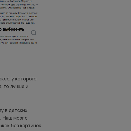
кес, у которого
, то лучше и
му в детских
. Наш мозг с
ижек без картинок