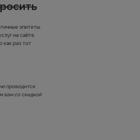
росить
атичные эпитеты.
слуг на сайте.
 как раз тот
не проводится
м вам со скидкой