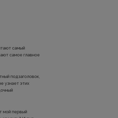
читают самый
тают самое главное
тный подзаголовок,
не узнает этих
дочный
от мой первый