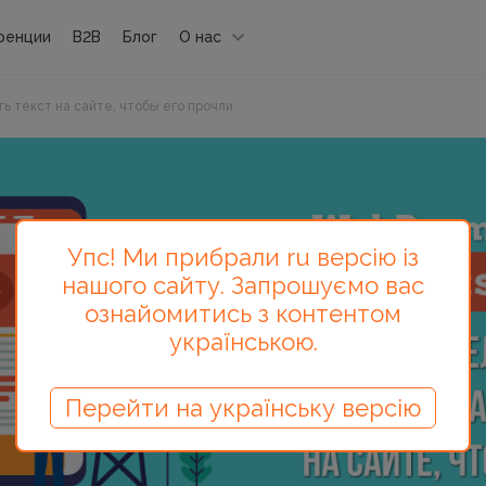
ренции
B2B
Блог
О нас
ь текст на сайте, чтобы его прочли
Упс! Ми прибрали ru версію із
нашого сайту. Запрошуємо вас
ознайомитись з контентом
українською.
Перейти на українську версію