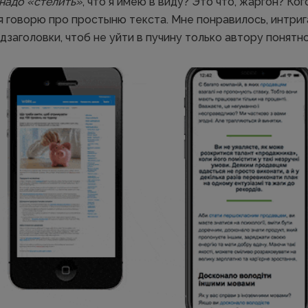
надо «стелить»
, что я имею в виду? Это что, жаргон? Ког
я говорю про простыню текста. Мне понравилось, интриг
заголовки, чтоб не уйти в пучину только автору понятн