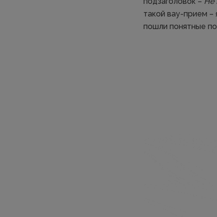
подзаголовок –
Не 
такой вау-прием – 
пошли понятные под