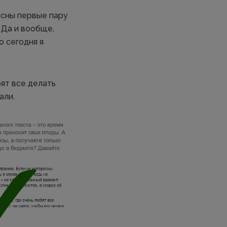
есны первые пару
 Да и вообще,
о сегодня я
бят все делать
али.