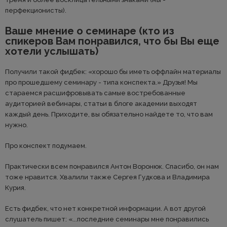
перфекционисты).
Ваше мнение о семинаре (кто из
спикеров Вам понравился, что бы Вы еще
хотели услышать)
Получили такой фидбек: «хорошо бы иметь оффлайн материалы
про прошедшему семинару - типа конспекта.» Друзья! Мы
стараемся расшифровывать самые востребованные
аудиторией вебинары, статьи в блоге академии выходят
каждый день. Приходите, вы обязательно найдете то, что вам
нужно.
Про конспект подумаем.
Практически всем понравился Антон Воронюк. Спасибо, он нам
тоже нравится. Хвалили также Сергея Гудкова и Владимира
Курия.
Есть фидбек, что нет конкретной информации. А вот другой
слушатель пишет: «...последние семинары мне понравились