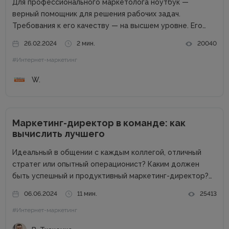
Для профессионального маркетолога ноутбук —
верный помощник для решения рабочих задач.
Требования к его качеству — на высшем уровне. Его
возможности пропорциональны профессиональным
26.02.2024
2 мин.
20040
успехам. Добротный комплект «железа» — даже не
#Интернет-маркетинг
обсуждается. Без продвинутого процессора, топовой
графики и внушительного запаса постоянной...
W.
Маркетинг-директор в команде: как
вычислить лучшего
Идеальный в общении с каждым коллегой, отличный
стратег или опытный операционист? Каким должен
быть успешный и продуктивный маркетинг-директор?
Об этом в рамках онлайн-конференции Marketing
06.06.2024
11 мин.
25413
Directors Day рассказал Виталий Ткаченко. Виталий –
#Интернет-маркетинг
соучредитель Tkachenko & Myroniuk Marketing Agency,
имеет огромный опыт...