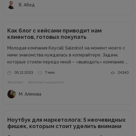
В. Абед
Как блог с кейсами приводит нам
клиентов, готовых покупать
Молодая компания Keycall Salesbot на момент моего с
ними знакомства нуждалась в копирайтере. Задачи,
которые стояли передо мной – «выводить» компанию в
свет. Писать о компании и для компании. Задача
05.12.2023
7 мин.
24340
несколько размытая, но все же ясная – мне
#Контент
#Контент-маркетинг
предлагалась позиция...
М. Алімова
Ноутбук для маркетолога: 5 неочевидных
фишек, которым стоит уделить внимани