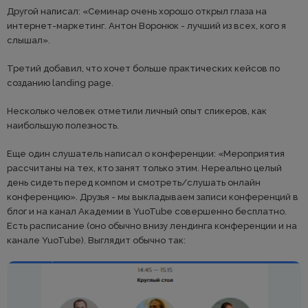
Другой написал: «Семинар очень хорошо открыл глаза на
интернет-маркетинг. Антон Воронюк - лучший из всех, кого я
слышал».
Третий добавил, что хочет больше практических кейсов по
созданию landing page.
Несколько человек отметили личный опыт спикеров, как
наибольшую полезность.
Еще один слушатель написал о конференции: «Мероприятия
рассчитаны на тех, кто занят только этим. Нереально целый
день сидеть перед компом и смотреть/слушать онлайн
конференцию». Друзья - мы выкладываем записи конференций в
блог и на канал Академии в YuoTube совершенно бесплатно.
Есть расписание (оно обычно внизу лендинга конференции и на
канале YuoTube). Выглядит обычно так: