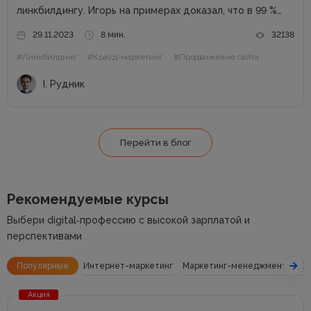
линкбилдингу. Игорь на примерах доказал, что в 99 %
случаях PBN не нужны. Основные методы линкбилдинга
29.11.2023
8 мин.
32138
Сайты можно продвигать множеством способов, среди
#Линкбилдинг
#Крауд-маркетинг
#Продвижение сайта
которых есть и PBN. При этом PBN разделяются...
І. Рудник
Перейти в блог
Рекомендуемые курсы
Выбери digital‑профессию с высокой зарплатой и
перспективами
Популярные
Интернет-маркетинг
Маркетинг-менеджмент
SE
Акция