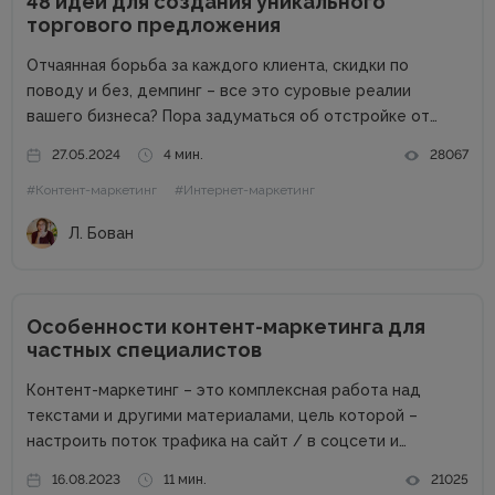
48 идей для создания уникального
торгового предложения
Отчаянная борьба за каждого клиента, скидки по
поводу и без, демпинг – все это суровые реалии
вашего бизнеса? Пора задуматься об отстройке от
конкурентов. Отстройка от конкурентов – это о том,
27.05.2024
4 мин.
28067
как выделиться среди аналогичных компаний, привлечь
#Контент-маркетинг
#Интернет-маркетинг
внимание к продуктам...
Л. Бован
Особенности контент-маркетинга для
частных специалистов
Контент-маркетинг – это комплексная работа над
текстами и другими материалами, цель которой –
настроить поток трафика на сайт / в соцсети и
получить стабильные продажи. Материалов о контент-
16.08.2023
11 мин.
21025
маркетинге для компаний в сети много. А вот как быть