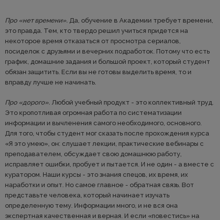
Про «нет времени».
Да, обучение в Академии требует времени,
это правда. Тем, кто твердо решил учиться придется на
некоторое время отказаться от просмотра сериалов,
посиделок с друзьями и вечерних подработок. Потому что есть
график, домашние задания и большой проект, который студент
обязан защитить. Если вы не готовы выделить время, то и
вправду лучше не начинать.
Про «дорого».
Любой учебный продукт - это коллективный труд.
Это кропотливая огромная работа по систематизации
информации и вычленения самого необходимого, основного.
Для того, чтобы студент мог сказать после прохождения курса
«Я это умею», он: слушает лекции, практические вебинары с
преподавателем, обсуждает свою домашнюю работу,
исправляет ошибки, пробует и пытается. И не один - а вместе с
куратором. Наши курсы - это знания спецов, их время, их
наработки и опыт. Но самое главное - обратная связь. Вот
представьте человека, который начинает изучать
определенную тему. Информации много, и не вся она
экспертная качественная и верная. И если «повестись» на