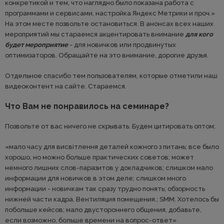
конкретикой и тем, что наглядно было показана работа с
программами и сервисами, настройка Яндекс Метрики и проч.»
На этом месте позвольте остановиться. В анонсах всех наших
мероприятий мы стараемся акцентировать внимание
для кого
будет мероприятие
- для новичков или продвинутых
оптимизаторов. Обращайте на это внимание, дорогие друзья.
Отдельное спасибо тем пользователям, которые отметили наш
видеоконтент на сайте. Стараемся.
Что Вам не понравилось на семинаре?
Позвольте от вас ничего не скрывать. Будем цитировать оптом:
«мало часу для висвітлення деталей кожного з питань; все было
хорошо, но можно больше практических советов; может
немного лишних слов-паразитов у докладчиков; слишком мало
информации для новичков в этом деле; слишком много
информации - новичкам так сразу трудно понять; обзорность
нижней части кадра. Вентиляция помещения.; SMM. Хотелось бы
побольше кейсов; мало двустороннего общения, добавьте,
если возможно, больше времени на вопрос-ответ»