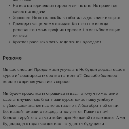
Не все материалы интересны лично мне. Но нравится
качество подачи.
Хорошее. Но хотелось бы, чтобы вы выделялись в ящике
Приходит чаще, чем я ожидаю. Контент не всегда
релевантен моим проф. интересам. Но есть блестящие
ссылки.
Краткая рассылка раз в неделю не надоедает.
Резюме
Мы вас слышим! Продолжаем улучшать. Но будем держать вас в
курсе и “формировать соответственно”)) Спасибо большое
всем, кто принял участие в опросе.
Мы будем продолжать опрашивать вас, потому что желание
сделать лучше наш блог, наши курсы, шире нашу улыбку и
глубже ваши знания нас не оставляет. А без обратной связи,
без вашей помощи, это вряд ли получится. Пишите нам!
Комментируйте статьи и вебинары. Не давайте нам покоя. А мы
будем рады стараться для вас - студенты будущие и