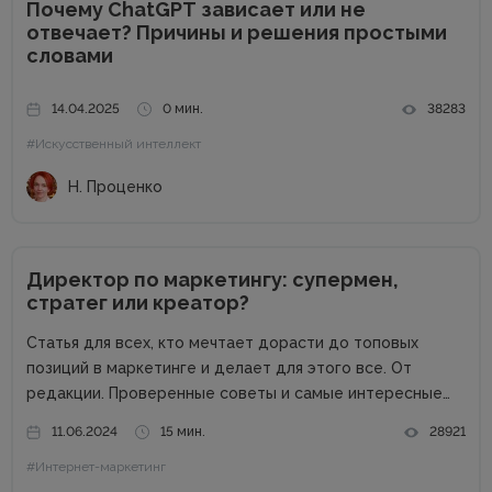
Почему ChatGPT зависает или не
отвечает? Причины и решения простыми
словами
14.04.2025
0 мин.
38283
#Искусственный интеллект
Н. Проценко
Директор по маркетингу: супермен,
стратег или креатор?
Статья для всех, кто мечтает дорасти до топовых
позиций в маркетинге и делает для этого все. От
редакции. Проверенные советы и самые интересные
кейсы собрали для вас в одном месте! Подписывайтесь
11.06.2024
15 мин.
28921
на наш телеграм-канал и получайте каждую неделю
#Интернет-маркетинг
новую порцию...