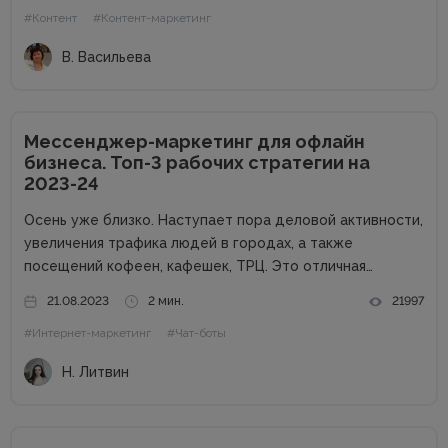
#Контент
#Контент-маркетинг
частным специалистам, которые...
В. Васильева
Мессенджер-маркетинг для офлайн
бизнеса. Топ-3 рабочих стратегии на
2023-24
Осень уже близко. Наступает пора деловой активности,
увеличения трафика людей в городах, а также
посещений кофеен, кафешек, ТРЦ. Это отличная
возможность для владельцев оффлайн заведений
21.08.2023
2 мин.
21997
увеличить прибыль. Но конкуренция на данном рынке
#Интернет-маркетинг
#Чат-боты
высока, поэтому расслабляться не стоит. Как привлечь
клиентов...
Н. Литвин