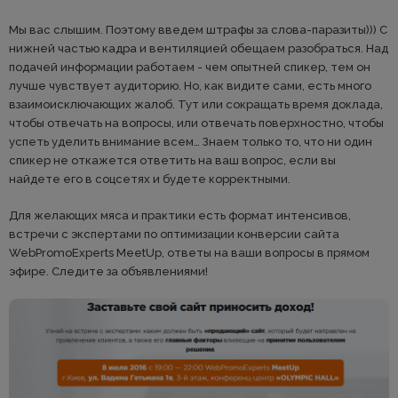
Мы вас слышим. Поэтому введем штрафы за слова-паразиты))) С
нижней частью кадра и вентиляцией обещаем разобраться. Над
подачей информации работаем - чем опытней спикер, тем он
лучше чувствует аудиторию. Но, как видите сами, есть много
взаимоисключающих жалоб. Тут или сокращать время доклада,
чтобы отвечать на вопросы, или отвечать поверхностно, чтобы
успеть уделить внимание всем… Знаем только то, что ни один
спикер не откажется ответить на ваш вопрос, если вы
найдете его в соцсетях и будете корректными.
Для желающих мяса и практики есть формат интенсивов,
встречи с экспертами по оптимизации конверсии сайта
WebPromoExperts MeetUp, ответы на ваши вопросы в прямом
эфире. Следите за объявлениями!