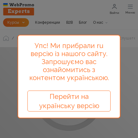
Меню
Войти
Курсы
Конференции
B2B
Блог
О нас
Блог
Мы вас слышим. Итоги по результатам опроса слушате
Упс! Ми прибрали ru
версію із нашого сайту.
Запрошуємо вас
ознайомитись з
контентом українською.
Перейти на
українську версію