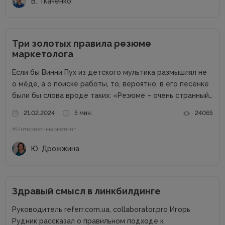
В. Ткаченко
Три золотых правила резюме
маркетолога
Если бы Винни Пух из детского мультика размышлял не
о мёде, а о поиске работы, то, вероятно, в его песенке
были бы слова вроде таких: «Резюме – очень странный
предмет. Вот оно есть, а откликов нет». Дело в том,
21.02.2024
5 мин.
24065
что...
#Интернет-маркетинг
Ю. Дрожжина
Здравый смысл в линкбилдинге
Руководитель referr.com.ua, collaborator.pro Игорь
Рудник рассказал о правильном подходе к