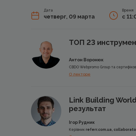
Дата
Время
четверг, 09 марта
с 11
ТОП 23 инструмен
Антон Воронюк
CBDO Webpromo Group та сертифікова
О лекторе
Link Building Worl
результат
Ігор Рудник
Керівник
referr.com.ua, collaborato