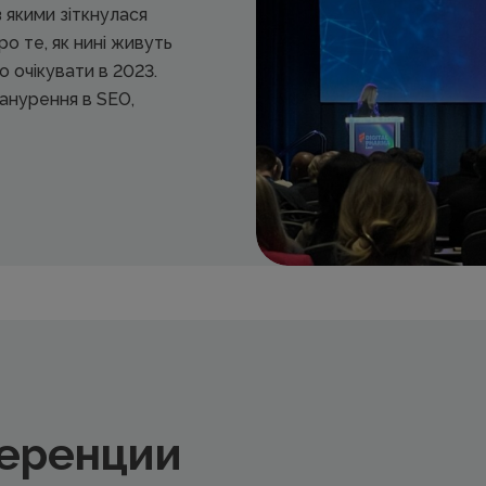
 якими зіткнулася
ро те, як нині живуть
о очікувати в 2023.
занурення в SEO,
еренции