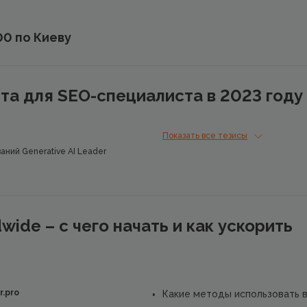
:00 по Киеву
та для SEO-специалиста в 2023 году
Показать все тезисы
ний Generative AI Leader
dwide – с чего начать и как ускорить
r.pro
Какие методы использовать 