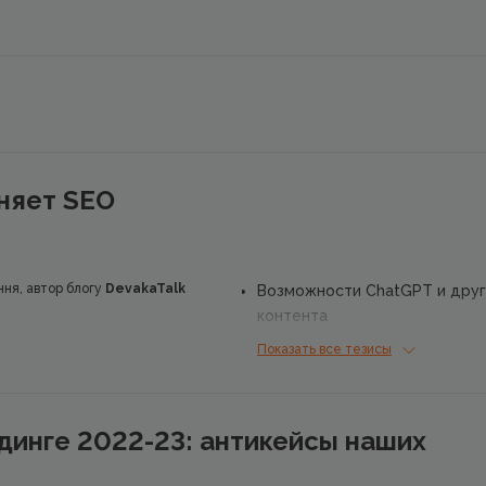
няет SEO
ня, автор блогу
DevakaTalk
Возможности ChatGPT и друг
контента
Показать все тезисы
Как его уже сейчас использ
Трудности и приоритетные в
динге 2022-23: антикейсы наших
чатботов