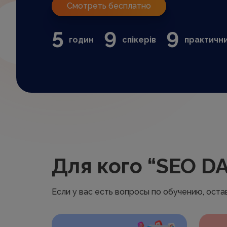
Смотреть бесплатно
5
9
9
годин
спікерів
практични
Для кого “SEO D
Если у вас есть вопросы по обучению, ост