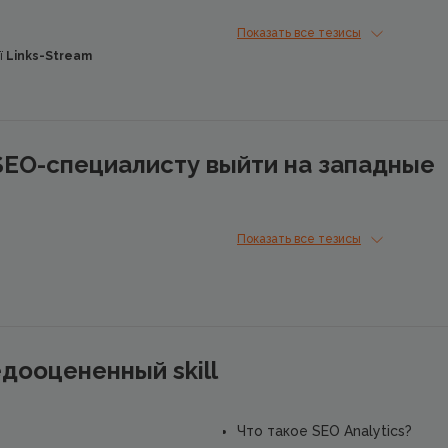
Как все это изменит SEO чер
Показать все тезисы
ї
Links-Stream
SEO-специалисту выйти на западные
Показать все тезисы
дооцененный skill
Что такое SEO Analytics?