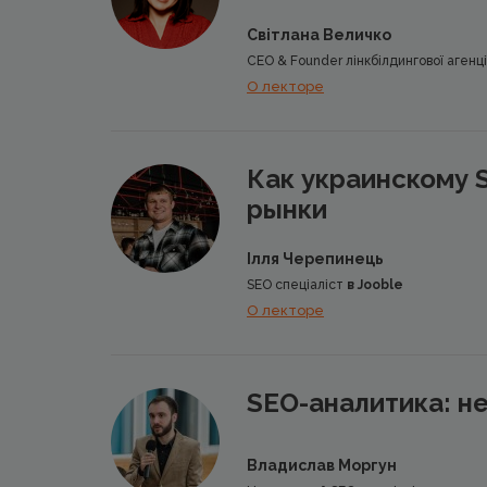
Світлана Величко
CEO & Founder лінкбілдингової агенці
О лекторе
Как украинскому 
рынки
Ілля Черепинець
SEO спеціаліст
в Jooble
О лекторе
SEO-аналитика: не
Владислав Моргун