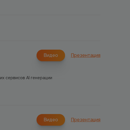
Видео
Презентация
их сервисов AI генерации
уют SEO специалисты?
опросы по развитию AI
Видео
Презентация