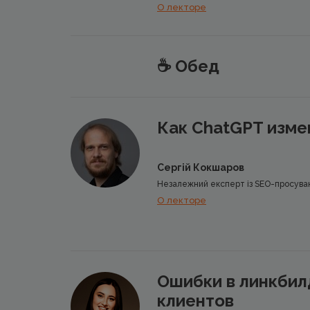
О лекторе
☕️ Обед
Как ChatGPT изме
Сергій Кокшаров
Незалежний експерт із SEO-просуван
О лекторе
Ошибки в линкбил
клиентов