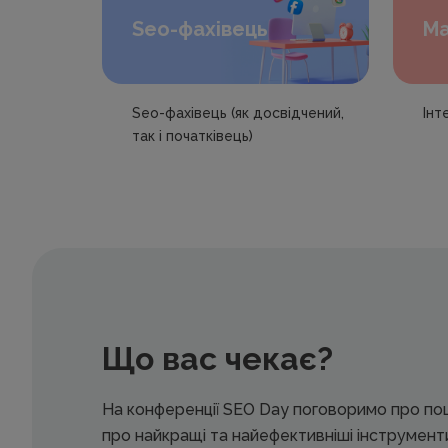
Seo-фахівець
Ма
Seo-фахівець (як досвідчений,
Інт
так і початківець)
Що вас чекає?
На конференції SEO Day поговоримо про по
про найкращі та найефективніші інструменти