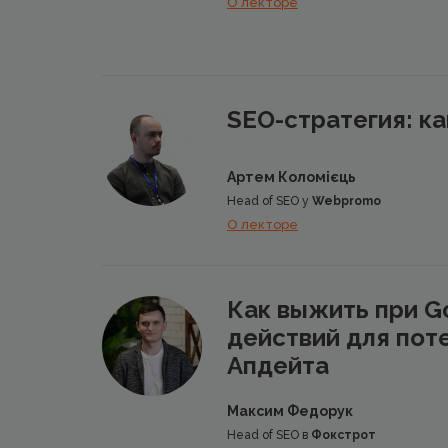
О лекторе
SEO-стратегия: ка
Артем Коломієць
Head of SEO у
Webpromo
О лекторе
Как выжить при G
действий для пот
Апдейта
Максим Федорук
​Head of SEO в
Фокстрот