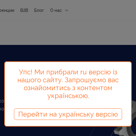
ренции
B2B
Блог
О нас
Упс! Ми прибрали ru версію із
нашого сайту. Запрошуємо вас
ознайомитись з контентом
українською.
ву оптимізацію, про зміни з якими
про майбутнє українського SEO
Перейти на українську версію