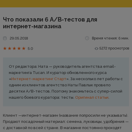
Что показали 6 A/B-тестов для
интернет-магазина
29.05.2018
Время чтения: 6 мин.
5272 просмотров
5.0
От редактора: Ната — руководитель агентства email-
маркетинга Tucan. И куратор обновленного курса
«
Интернет-маркетинг Старт
». За несколько лет работы с
одним из клиентов агентство Наты Павлык провело
десятки A/B-тестов. Поэтому знакомьтесь с супер-силой
нашего боевого куратора: тесты.
Оригинал статьи
.
Клиент —интернет-магазин (название попросили не указывать).
Продают посадочный материал: семена, луковицы, удобрения —
с доставкой по всей стране. В магазине постоянно проходят