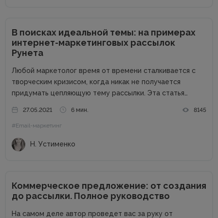
В поисках идеальной темы: на примерах
интернет-маркетинговых рассылок
Рунета
Любой маркетолог время от времени сталкивается с
творческим кризисом, когда никак не получается
придумать цепляющую тему рассылки. Эта статья
призвана помочь вам в таких случаях: вы узнаете, какие
27.05.2021
6 мин.
8145
темы ведущие бренды Рунета используют сегодня, а
#Email-маркетинг
также получите общие советы по...
Н. Устименко
Коммерческое предложение: от создания
до рассылки. Полное руководство
На самом деле автор проведет вас за руку от