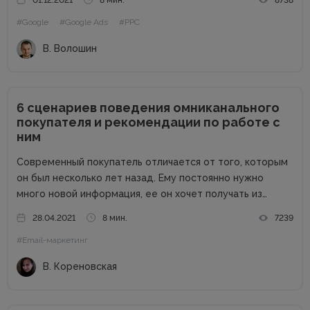
Как правило, торговые кампании показывают высокую
#Google
#Google Ads
#PPC
эффективность, но помешать успеху могут ошибки и
недоработки. Как застраховать...
В. Волошин
6 сценариев поведения омниканального
покупателя и рекомендации по работе с
ним
Современный покупатель отличается от того, которым
он был несколько лет назад. Ему постоянно нужно
много новой информация, ее он хочет получать из
разных источников. Такой тип покупателя называют
28.04.2021
8 мин.
7239
омниканальным и он должен быть приоритетом бренда,
#Email-маркетинг
так как средний чек его...
В. Кореновская