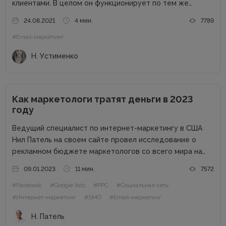
клиентами. В целом он функционирует по тем же
правилам, что и другие каналы: для начала нужно
24.08.2021
4 мин.
7789
получить согласие на рассылку, не стоит
#Email-маркетинг
переспамливать, нужно персонализировать общение...
Н. Устименко
Как маркетологи тратят деньги в 2023
году
Ведущий специалист по интернет-маркетингу в США
Нил Патель на своем сайте провел исследование о
рекламном бюджете маркетологов со всего мира на
2023 год. Поскольку экономика находится в
09.01.2023
11 мин.
7572
подвешенном состоянии из-за набирающей обороты
#Facebook
#Google Ads
#PPC
#Социальная сеть
инфляции, войны, роста процентных ставок и других
факторов,...
#Интернет-маркетинг
#SMO
#Email-маркетинг
Н. Патель