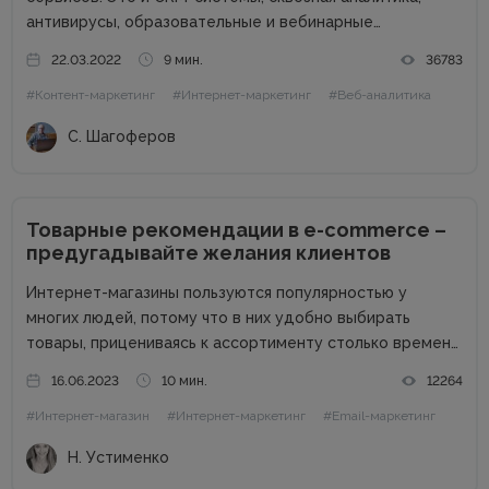
антивирусы, образовательные и вебинарные
платформы, чат-боты, SEO-сервисы, коллтрекинги и
22.03.2022
9 мин.
36783
многие другие. Наша задача – перейти на
#Контент-маркетинг
#Интернет-маркетинг
#Веб-аналитика
альтернативные сервисы и программы, чтобы не
поддерживать российского агрессора. Также
С. Шагоферов
сотрудничество с...
Товарные рекомендации в e-commerce –
предугадывайте желания клиентов
Интернет-магазины пользуются популярностью у
многих людей, потому что в них удобно выбирать
товары, прицениваясь к ассортименту столько времени,
сколько тебе нужно. Спокойно изучаешь продукцию в
16.06.2023
10 мин.
12264
комфортной обстановке без назойливых консультантов.
#Интернет-магазин
#Интернет-маркетинг
#Email-маркетинг
Но в этом кроется и минус онлайн-торговли – нет
возможности...
Н. Устименко