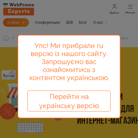
Меню
Войти
Курсы
Конференции
B2B
Блог
О нас
Блог
Что показали 6 A/B-тестов для интернет-магазина
Упс! Ми прибрали ru
версію із нашого сайту.
Запрошуємо вас
ознайомитись з
контентом українською.
Перейти на
українську версію