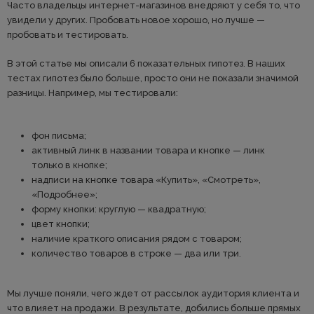
Часто владельцы интернет-магазинов внедряют у себя то, что
увидели у других. Пробовать новое хорошо, но лучше —
пробовать и тестировать.
В этой статье мы описали 6 показательных гипотез. В наших
тестах гипотез было больше, просто они не показали значимой
разницы. Например, мы тестировали:
фон письма;
активный линк в названии товара и кнопке — линк
только в кнопке;
надписи на кнопке товара «Купить», «Смотреть»,
«Подробнее»;
форму кнопки: круглую — квадратную;
цвет кнопки;
наличие краткого описания рядом с товаром;
количество товаров в строке — два или три.
Мы лучше поняли, чего ждет от рассылок аудитория клиента и
что влияет на продажи. В результате, добились больше прямых