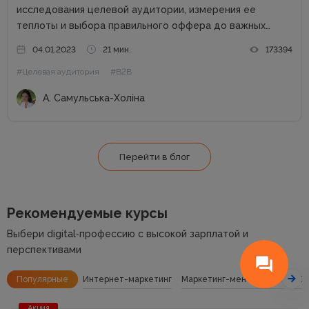
исследования целевой аудитории, измерения ее
теплоты и выбора правильного оффера до важных
действий бизнеса после отправки КП возможному
04.01.2023
21 мин.
173394
клиенту. В процессе составления и отправления
#Целевая аудитория
#B2B
коммерческого предложения важен абсолютно каждый
этап, поэтому...
А. Самульська-Холіна
Перейти в блог
Рекомендуемые курсы
Выбери digital‑профессию с высокой зарплатой и
перспективами
Популярные
Интернет-маркетинг
Маркетинг-менеджмент
SE
Акция