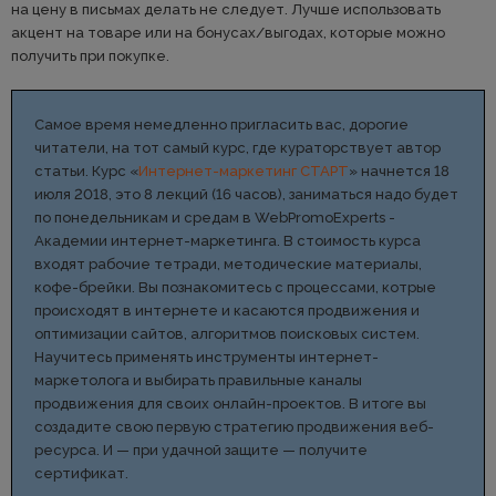
на цену в письмах делать не следует. Лучше использовать
акцент на товаре или на бонусах/выгодах, которые можно
получить при покупке.
Самое время немедленно пригласить вас, дорогие
читатели, на тот самый курс, где кураторствует автор
статьи. Курс «
Интернет-маркетинг СТАРТ
» начнется 18
июля 2018, это 8 лекций (16 часов), заниматься надо будет
по понедельникам и средам в WebPromoExperts -
Академии интернет-маркетинга. В стоимость курса
входят рабочие тетради, методические материалы,
кофе-брейки. Вы познакомитесь с процессами, котрые
происходят в интернете и касаются продвижения и
оптимизации сайтов, алгоритмов поисковых систем.
Научитесь применять инструменты интернет-
маркетолога и выбирать правильные каналы
продвижения для своих онлайн-проектов. В итоге вы
создадите свою первую стратегию продвижения веб-
ресурса. И — при удачной защите — получите
сертификат.