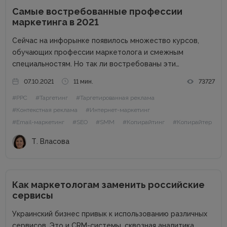
Самые востребованные профессии
маркетинга в 2021
Сейчас на инфорынке появилось множество курсов,
обучающих профессии маркетолога и смежным
специальностям. Но так ли востребованы эти
профессии в 2021 году? Стоит ли вообще пробовать
07.10.2021
11 мин.
73727
себя в роли маркетолога, и каких специалистов ищут
#PPC
#Таргетинг
#Таргетированная реклама
работодатели? Обо всем этом и немного больше...
#Контекстная реклама
#Интернет-маркетинг
#Email-маркетинг
#SEO
#SMM
#Копирайтинг
#Копирайтер
Т. Власова
Как маркетологам заменить российские
сервисы
Украинский бизнес привык к использованию различных
сервисов. Это и CRM-системы, сквозная аналитика,