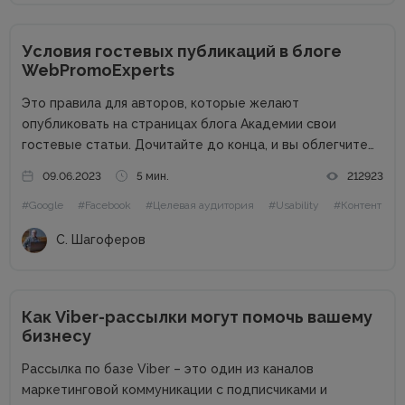
Условия гостевых публикаций в блоге
WebPromoExperts
Это правила для авторов, которые желают
опубликовать на страницах блога Академии свои
гостевые статьи. Дочитайте до конца, и вы облегчите
жизнь себе и редактору. Сайт в цифрах Сайт академии
09.06.2023
5 мин.
212923
интернет-маркетинга WebPromoExperts в цифрах: 37
#Google
#Facebook
#Целевая аудитория
#Usability
#Контент
000 уникальных посетителей, 90 000 подписчиков...
С. Шагоферов
Как Viber-рассылки могут помочь вашему
бизнесу
Рассылка по базе Viber – это один из каналов
маркетинговой коммуникации с подписчиками и