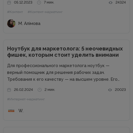
05.12.2023
7 мин.
24324
несколько размытая, но все же ясная – мне
#Контент
#Контент-маркетинг
предлагалась позиция...
М. Алімова
Ноутбук для маркетолога: 5 неочевидных
фишек, которым стоит уделить внимани
Для профессионального маркетолога ноутбук —
верный помощник для решения рабочих задач.
Требования к его качеству — на высшем уровне. Его
возможности пропорциональны профессиональным
26.02.2024
2 мин.
20023
успехам. Добротный комплект «железа» — даже не
#Интернет-маркетинг
обсуждается. Без продвинутого процессора, топовой
графики и внушительного запаса постоянной...
W.