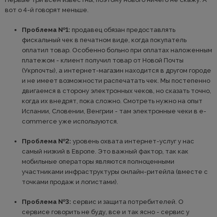
вот о 4-й говорят меньше.
Проблема №1:
продавец обязан предоставлять
фискальный чек в печатном виде, когда покупатель
оплатил товар. Особенно больно при оплатах наложенным
платежом - клиент получил товар от Новой Почты
(Укрпочты), а интернет-магазин находится в другом городе
и не имеет возможности распечатать чек. Мы постепенно
двигаемся в сторону электронных чеков, но сказать точно,
когда их внедрят, пока сложно. Смотреть нужно на опыт
Испании, Словении, Венгрии - там электронные чеки в e-
commerce уже используются.
Проблема №2:
уровень охвата интернет-услуг у нас
самый низкий в Европе. Это важный фактор, так как
мобильные операторы являются полноценными
участниками инфраструктуры онлайн-ритейла (вместе с
точками продаж и логистами).
Проблема №3:
сервис и защита потребителей. О
сервисе говорить не буду, все и так ясно - сервис у