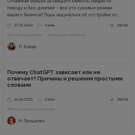
Отчаянная борьба за каждого клиента, скидки по
поводу и без, демпинг – все это суровые реалии
вашего бизнеса? Пора задуматься об отстройке от
конкурентов. Отстройка от конкурентов – это о том,
27.05.2024
4 мин.
28049
как выделиться среди аналогичных компаний, привлечь
#Контент-маркетинг
#Интернет-маркетинг
внимание к продуктам...
Л. Бован
Почему ChatGPT зависает или не
отвечает? Причины и решения простыми
словами
14.04.2025
0 мин.
38209
#Искусственный интеллект
Н. Проценко