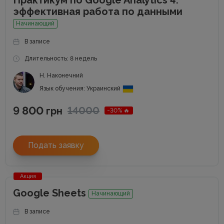
Практикум по Google Analytics 4:
эффективная работа по данными
Начинающий
В записе
Длительность: 8 недель
Н. Наконечний
Язык обучения: Украинский
9 800
14000
грн
-30% 🔥
Подать заявку
Акция
Google Sheets
Начинающий
В записе