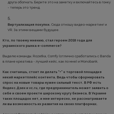
друга обогнать. Берите это на заметку и включайтесь в гонку
- теперь это тренд.
Виртуализация покупки.
Сюда отношу видео-маркетинг и
VR. За этими вещами будущее.
Кто, по твоему мнению, стал героем 2018 года для
украинского рынка e-commerce?
Выделю команды. Rozetka, Comfy (отлично сработались с Banda
в плане креатива - лучший кейс, как по мне) и Monobank.
Как считаешь, стоит ли делать “+” к торговой площадке
некий маркетплейс контента. Ведь чтобы сформировать
спрос на новые товары нужен сильный текст. В РФ есть
Яндекс.Дзен и vc.ru, где предприниматель может заявить о
себе и своем проекте широкому кругу бизнеса. В Украине
таких площадок нет, и мне интересно, не рассматриваете
ли вы возможность их развития на своих платформах.