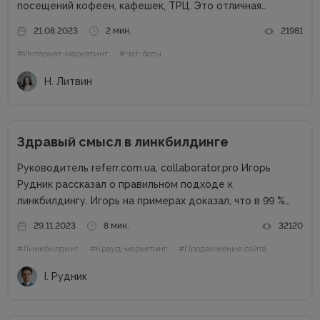
посещений кофеен, кафешек, ТРЦ. Это отличная
возможность для владельцев оффлайн заведений
21.08.2023
2 мин.
21981
увеличить прибыль. Но конкуренция на данном рынке
#Интернет-маркетинг
#Чат-боты
высока, поэтому расслабляться не стоит. Как привлечь
клиентов...
Н. Литвин
Здравый смысл в линкбилдинге
Руководитель referr.com.ua, collaborator.pro Игорь
Рудник рассказал о правильном подходе к
линкбилдингу. Игорь на примерах доказал, что в 99 %
случаях PBN не нужны. Основные методы линкбилдинга
29.11.2023
8 мин.
32120
Сайты можно продвигать множеством способов, среди
#Линкбилдинг
#Крауд-маркетинг
#Продвижение сайта
которых есть и PBN. При этом PBN разделяются...
І. Рудник