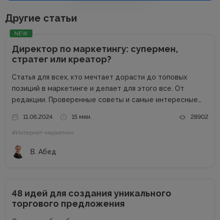
Другие статьи
NEW
Директор по маркетингу: супермен,
стратег или креатор?
Статья для всех, кто мечтает дорасти до топовых
позиций в маркетинге и делает для этого все. От
редакции. Проверенные советы и самые интересные
кейсы собрали для вас в одном месте! Подписывайтесь
11.06.2024
15 мин.
28902
на наш телеграм-канал и получайте каждую неделю
#Интернет-маркетинг
новую порцию...
В. Абед
48 идей для создания уникального
торгового предложения