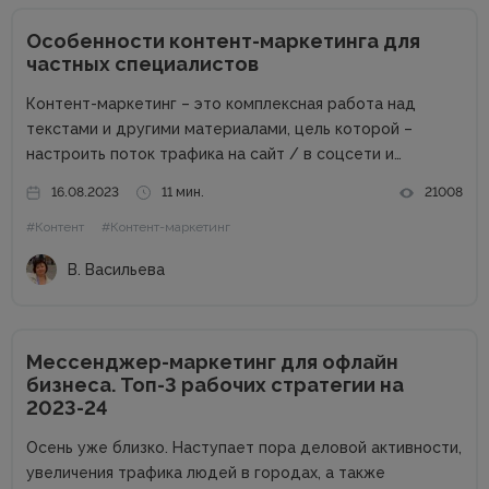
Особенности контент-маркетинга для
частных специалистов
Контент-маркетинг – это комплексная работа над
текстами и другими материалами, цель которой –
настроить поток трафика на сайт / в соцсети и
получить стабильные продажи. Материалов о контент-
16.08.2023
11 мин.
21008
маркетинге для компаний в сети много. А вот как быть
#Контент
#Контент-маркетинг
частным специалистам, которые...
В. Васильева
Мессенджер-маркетинг для офлайн
бизнеса. Топ-3 рабочих стратегии на
2023-24
Осень уже близко. Наступает пора деловой активности,
увеличения трафика людей в городах, а также