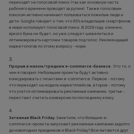
переходят на голосовой поиск (так как основную часть
рабочего времени проводят за рулем). Также голосовым
поиском активно начинают пользоваться пожилые люди и
дети. Google говорит о том, что 65% владельцев смартфонов
в мире используют голосовой поиск. В 2019 году, конечно,
яркого бума не будет, но уже следует шевелиться и
оптимизировать карточки товаров под голос. Рекомендаций
маркетологов по этому вопросу - море.
Прорыв в малом/среднем e-commerce-бизнесе.
Это то, о
чем я говорил. Небольшие проекты будут активно
конкурировать с гигантами e-commerce. Первое - потому
что переходят на модель маркетплейсов, второе - потому
что учатся оптимизировать рекламные кампании, третье -
перестают считать конверсию по последнему клику.
Затяжная Black Friday.
Заметили, что большие e-
commerce-проекты запускают рекламные кампании задолго
до новогодних праздников и Black Friday? Все пытаются друг