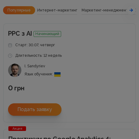
Популярные
Интернет-маркетинг
Маркетинг-менеджмент
SE
РРС з АІ
Начинающий
Старт: 30.07, четверг
Длительность: 12 недель
I. Sandyriev
Язык обучения:
0
грн
Подать заявку
Акция