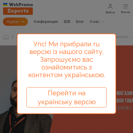
Меню
Войти
Курсы
Конференции
B2B
Блог
О нас
Блог
Артем Шевченко: «Будущее за интернет-магазинами, к
Упс! Ми прибрали ru
версію із нашого сайту.
Запрошуємо вас
ознайомитись з
контентом українською.
Перейти на
українську версію