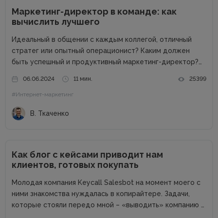
Маркетинг-директор в команде: как
вычислить лучшего
Идеальный в общении с каждым коллегой, отличный
стратег или опытный операционист? Каким должен
быть успешный и продуктивный маркетинг-директор?
Об этом в рамках онлайн-конференции Marketing
06.06.2024
11 мин.
25399
Directors Day рассказал Виталий Ткаченко. Виталий –
#Интернет-маркетинг
соучредитель Tkachenko & Myroniuk Marketing Agency,
имеет огромный опыт...
В. Ткаченко
Как блог с кейсами приводит нам
клиентов, готовых покупать
Молодая компания Keycall Salesbot на момент моего с
ними знакомства нуждалась в копирайтере. Задачи,
которые стояли передо мной – «выводить» компанию в
свет. Писать о компании и для компании. Задача