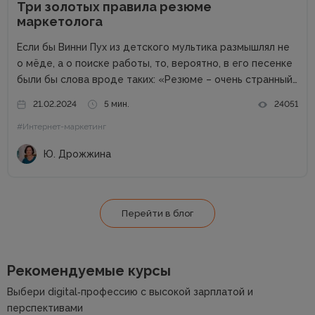
Три золотых правила резюме
маркетолога
Если бы Винни Пух из детского мультика размышлял не
о мёде, а о поиске работы, то, вероятно, в его песенке
были бы слова вроде таких: «Резюме – очень странный
предмет. Вот оно есть, а откликов нет». Дело в том,
21.02.2024
5 мин.
24051
что...
#Интернет-маркетинг
Ю. Дрожжина
Перейти в блог
Рекомендуемые курсы
Выбери digital‑профессию с высокой зарплатой и
перспективами