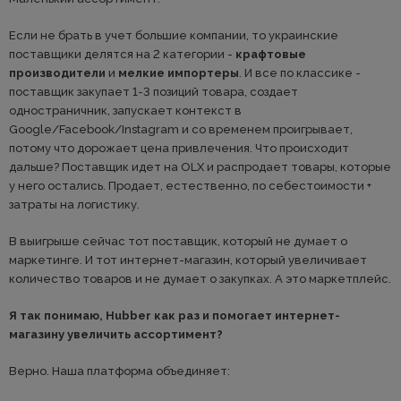
Если не брать в учет большие компании, то украинские
поставщики делятся на 2 категории -
крафтовые
производители
и
мелкие импортеры
. И все по классике -
поставщик закупает 1-3 позиций товара, создает
одностраничник, запускает контекст в
Google/Facebook/Instagram и со временем проигрывает,
потому что дорожает цена привлечения. Что происходит
дальше? Поставщик идет на OLX и распродает товары, которые
у него остались. Продает, естественно, по себестоимости +
затраты на логистику.
В выигрыше сейчас тот поставщик, который не думает о
маркетинге. И тот интернет-магазин, который увеличивает
количество товаров и не думает о закупках. А это маркетплейс.
Я так понимаю, Hubber как раз и помогает интернет-
магазину увеличить ассортимент?
Верно. Наша платформа объединяет: