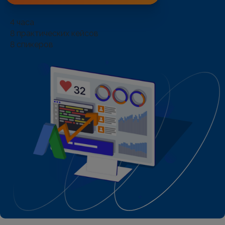
4
часа
8
практических кейсов
8
спикеров