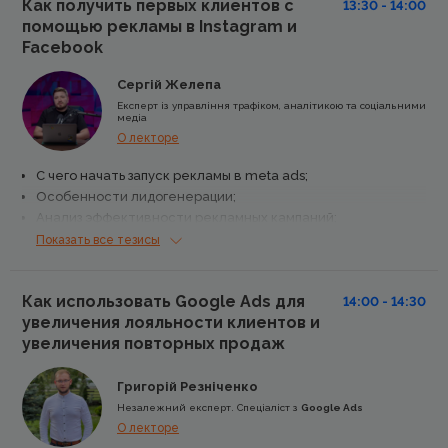
Как получить первых клиентов с
13:30 - 14:00
помощью рекламы в Instagram и
Facebook
Сергій Желепа
Експерт із управління трафіком, аналітикою та соціальними
медіа
О лекторе
С чего начать запуск рекламы в meta ads;
Особенности лидогенерации;
Анализ эффективности рекламных кампаний;
Кейсы
Показать все тезисы
Как использовать Google Ads для
14:00 - 14:30
увеличения лояльности клиентов и
увеличения повторных продаж
Григорій Резніченко
Незалежний експерт. Спеціаліст з
Google Ads
О лекторе