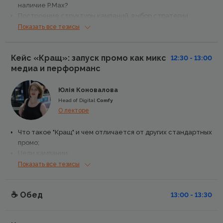
наличие P.Max?
Построение структуры кампаний, выбор стратегии
назначения ставок;
Показать все тезисы
Анализ эффективности товаров, оптимизация кампаний в
первый месяц работы;
Кейс «Кращ»: запуск промо как микс
Важность динамического ремаркетинга;
12:30 - 13:00
медиа и перформанс
Дальнейший план развития аккаунта.
Юлія Коновалова
Head of Digital
Comfy
О лекторе
Что такое "Кращ" и чем отличается от других стандартных
промо;
Цели кампании;
Схема запуска и дальнейшая оптимизация;
Показать все тезисы
Результаты.
☕️ Обед
13:00 - 13:30