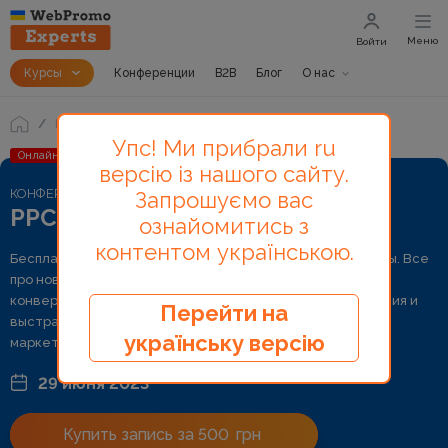
Меню
Войти
Курсы
Конференции
B2B
Блог
О нас
Конференции
PPC Day
Упс! Ми прибрали ru
Онлайн
версію із нашого сайту.
КОНФЕРЕНЦИЯ
Запрошуємо вас
PPC Day
ознайомитись з
контентом українською.
Бесплатная онлайн-конференция с контекстной рекламы. Все
про новые решения в новых условиях. Увеличивайте
конверсии, не сливайте бюджеты, получайте новые знания и
Перейти на
выстраивайте ключевые стратегии успеха в интернет-
українську версію
маркетинге!
29 июня 2023
Купить запись за 500
грн