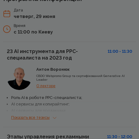
Дата
четверг, 29 июня
Время
с 11:00 по Киеву
23 AI инструмента для PPC-
11:00 - 11:30
специалиста на 2023 год
Антон Воронюк
CBDO Webpromo Group та сертифікований Generative AI
Leader
О лекторе
Роль AI в роботе PPC-специалиста;
AI сервисы для копирайтинг;
AI сервисы для продакшна;
Заменять ли они человека?
Показать все тезисы
Этапы управления рекламными
11:30 - 12:00