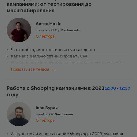
кампаниями: от тестирования до
масштабирования
Євген Мокін
Founder/ CEO у
Median ads
О лекторе
Что необходимо тестировать и как долго;
Как максимально оптимизировать СРА;
Особенности масштабирования рекламных кампаний.
Показать все тезисы
Работа с Shopping кампаниями в 2023
12:00 - 12:30
году
Іван Бурач
Head of PPC
Webpromo
О лекторе
Актуально ли использование shopping в 2023, учитывая