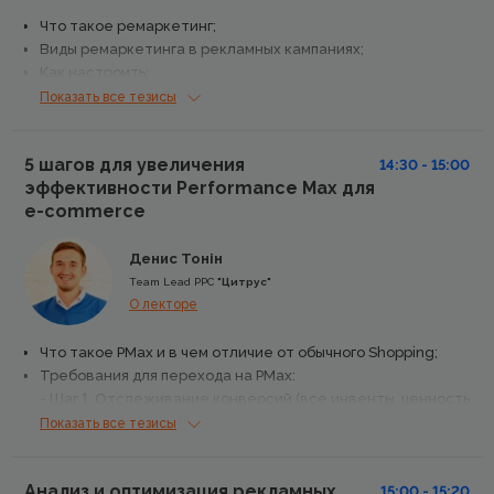
Что такое ремаркетинг;
Виды ремаркетинга в рекламных кампаниях;
Как настроить;
Сегментация аудитории.
Показать все тезисы
5 шагов для увеличения
14:30 - 15:00
эффективности Performance Max для
e-commerce
Денис Тонін
Team Lead PPC
"Цитрус"
О лекторе
Что такое PMax и в чем отличие от обычного Shopping;
Требования для перехода на PMax:
- Шаг 1. Отслеживание конверсий (все инвенты, ценность
конверсий);
Показать все тезисы
- Шаг 2. Настройка фида и доработка фида;
- Шаг 3. Сегментация товаров;
Анализ и оптимизация рекламных
- Шаг 4. Управление сигналами;
15:00 - 15:20