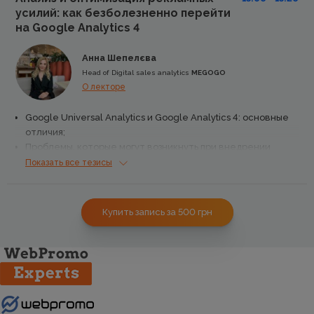
усилий: как безболезненно перейти
- Шаг 5. Структура аккаунта, идеи для реализации.
на Google Analytics 4
Бонус: Скрипт для анализа групп объектов.
Анна Шепелєва
Head of Digital sales analytics
MEGOGO
О лекторе
Google Universal Analytics и Google Analytics 4: основные
отличия;
Проблемы, которые могут возникнуть при внедрении
Google Analytics 4;
Показать все тезисы
Шаги и этапы перехода на Google Analytics 4;
Особенности настройки Google Analytics 4;
Ценность аналитики и новых отчетов в Google Analytics 4.
Купить запись за 500
грн