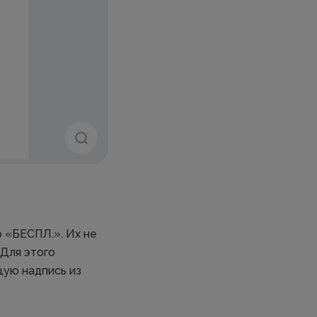
 «БЕСПЛ.». Их не
 Для этого
щую надпись из