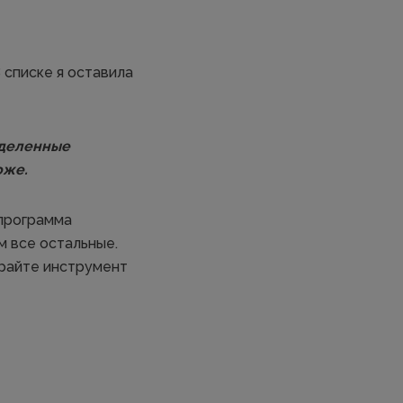
 списке я оставила
еделенные
оже.
 программа
м все остальные.
ирайте инструмент