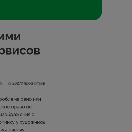
оими
ервисов
20270 просмотров
0
проблема рано или
ское право не
 изображения с
ртинку у художника
ривлечения