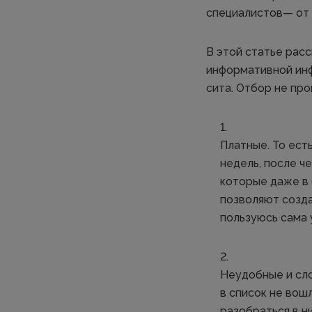
специалистов— от 
В этой статье рас
информативной инф
сита. Отбор не про
Платные. То ест
недель, после ч
которые даже в
позволяют созда
пользуюсь сама 
Неудобные и сло
в список не вош
разобраться в н