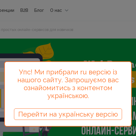
ренции
B2B
Блог
О нас
6 простых онлайн-сервисов для новичков
Упс! Ми прибрали ru версію із
нашого сайту. Запрошуємо вас
ознайомитись з контентом
українською.
Перейти на українську версію