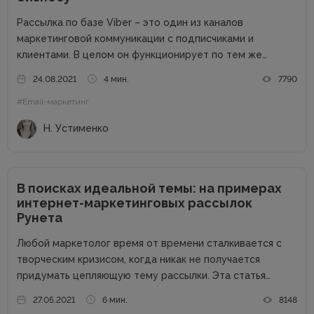
Рассылка по базе Viber – это один из каналов
маркетинговой коммуникации с подписчиками и
клиентами. В целом он функционирует по тем же
правилам, что и другие каналы: для начала нужно
24.08.2021
4 мин.
7790
получить согласие на рассылку, не стоит
#Email-маркетинг
переспамливать, нужно персонализировать общение...
Н. Устименко
В поисках идеальной темы: на примерах
интернет-маркетинговых рассылок
Рунета
Любой маркетолог время от времени сталкивается с
творческим кризисом, когда никак не получается
придумать цепляющую тему рассылки. Эта статья
призвана помочь вам в таких случаях: вы узнаете, какие
27.05.2021
6 мин.
8148
темы ведущие бренды Рунета используют сегодня, а