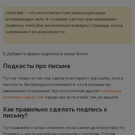
Hello Bar — это интеллигентная замена кричащих
всплывающих окон. В то время, как поп-апы навязывают
подписку, Hello Bar расположился вверху страницы, молча
напоминая о ее возможности
5. Добавьте форму подписки в конце блога
Подкасты про письма
Тут не только о том, как сделать интернет-рассылку, но и о
контенте. Вы прекрасно понимаете, что в письмах мы
завязываем отношения. Про это и многое другое
коллекция
полезных подкастов
(среди них есть и мой, так уж вышло).
Как правильно сделать подпись к
письму?
Тут название статьи сложное, но на самом деле все просто.
Подпись — часть нашей рассылочной стратегии. Статья