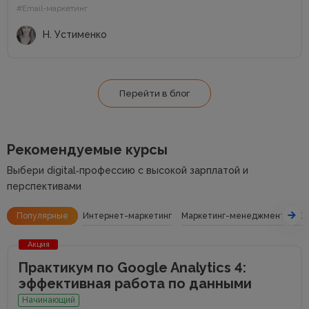
#Email-маркетинг
также получите общие советы по...
Н. Устименко
Перейти в блог
Рекомендуемые курсы
Выбери digital‑профессию с высокой зарплатой и
перспективами
Популярные
Интернет-маркетинг
Маркетинг-менеджмент
SE
Акция
Практикум по Google Analytics 4:
эффективная работа по данными
Начинающий