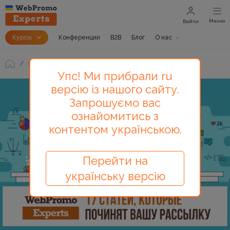
Меню
Войти
Курсы
Конференции
B2B
Блог
О нас
Блог
17 статей, которые починят вашу рассылку
Упс! Ми прибрали ru
версію із нашого сайту.
Запрошуємо вас
ознайомитись з
контентом українською.
Перейти на
українську версію