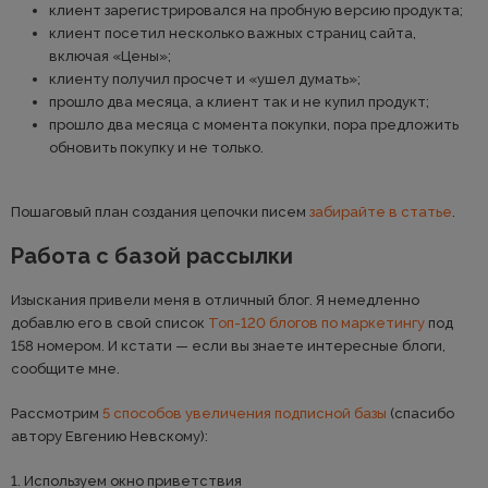
клиент зарегистрировался на пробную версию продукта;
клиент посетил несколько важных страниц сайта,
включая «Цены»;
клиенту получил просчет и «ушел думать»;
прошло два месяца, а клиент так и не купил продукт;
прошло два месяца с момента покупки, пора предложить
обновить покупку и не только.
Пошаговый план создания цепочки писем
забирайте в статье
.
Работа с базой рассылки
Изыскания привели меня в отличный блог. Я немедленно
добавлю его в свой список
Топ-120 блогов по маркетингу
под
158 номером. И кстати — если вы знаете интересные блоги,
сообщите мне.
Рассмотрим
5 способов увеличения подписной базы
(спасибо
автору Евгению Невскому):
1. Используем окно приветствия