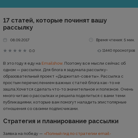
17 статей, которые починят вашу
рассылку
08.09.2017
Время чтения: 5 мин.
11440 просмотров
0.0
В это году я еду на
Emailshow
. Поэтому все мысли сейчас об
одном — рассылки. Для блога я задумала рассылку-
образовательный проект «Диджитал-советы». Рассылка с
простым перечислением важных статей блога как-то не
зашла.Хочется сделать что-то значительное и полезное. Очень
много читаю о рассылках и решила поделиться с вами теми
публикациями, которые вам помогут наладить эпистолярные
отношения со своими подписчиками.
Стратегия и планирование рассылки
Заявка на победу —
«Полный гид по стратегии email-