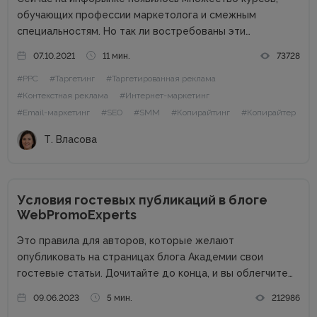
обучающих профессии маркетолога и смежным
специальностям. Но так ли востребованы эти
профессии в 2021 году? Стоит ли вообще пробовать
07.10.2021
11 мин.
73728
себя в роли маркетолога, и каких специалистов ищут
#PPC
#Таргетинг
#Таргетированная реклама
работодатели? Обо всем этом и немного больше...
#Контекстная реклама
#Интернет-маркетинг
#Email-маркетинг
#SEO
#SMM
#Копирайтинг
#Копирайтер
Т. Власова
Условия гостевых публикаций в блоге
WebPromoExperts
Это правила для авторов, которые желают
опубликовать на страницах блога Академии свои
гостевые статьи. Дочитайте до конца, и вы облегчите
жизнь себе и редактору. Сайт в цифрах Сайт академии
09.06.2023
5 мин.
212986
интернет-маркетинга WebPromoExperts в цифрах: 37