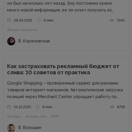
он был несколько лет назад. Ему постоянно нужно
много новой информация, ее он хочет получать из
разных источников. Такой тип покупателя называют
28.04.2021
8 мин.
7240
омниканальным и он должен быть приоритетом бренда,
#Email-маркетинг
так как средний чек его...
В. Кореновская
Как застраховать рекламный бюджет от
слива: 10 советов от практика
Google Shopping – проверенный сервис для рекламы
товаров интернет-магазинов. Автоматическая загрузка
позиций через Merchant Center упрощает работу по
созданию объявлений и обеспечивает быстрый старт.
01.12.2021
8 мин.
8738
Как правило, торговые кампании показывают высокую
#Google
#Google Ads
#PPC
эффективность, но помешать успеху могут ошибки и
недоработки. Как застраховать...
В. Волошин