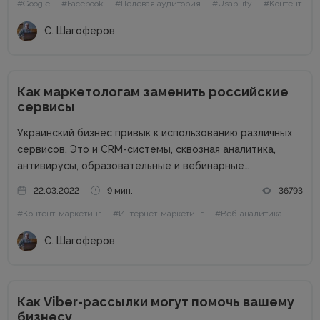
#Google
#Facebook
#Целевая аудитория
#Usability
#Контент
000 уникальных посетителей, 90 000 подписчиков...
С. Шагоферов
Как маркетологам заменить российские
сервисы
Украинский бизнес привык к использованию различных
сервисов. Это и CRM-системы, сквозная аналитика,
антивирусы, образовательные и вебинарные
платформы, чат-боты, SEO-сервисы, коллтрекинги и
22.03.2022
9 мин.
36793
многие другие. Наша задача – перейти на
#Контент-маркетинг
#Интернет-маркетинг
#Веб-аналитика
альтернативные сервисы и программы, чтобы не
поддерживать российского агрессора. Также
С. Шагоферов
сотрудничество с...
Как Viber-рассылки могут помочь вашему
бизнесу