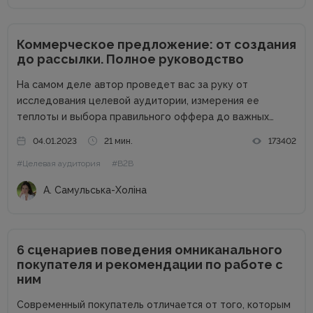
Коммерческое предложение: от создания
до рассылки. Полное руководство
На самом деле автор проведет вас за руку от
исследования целевой аудитории, измерения ее
теплоты и выбора правильного оффера до важных
действий бизнеса после отправки КП возможному
04.01.2023
21 мин.
173402
клиенту. В процессе составления и отправления
#Целевая аудитория
#B2B
коммерческого предложения важен абсолютно каждый
этап, поэтому...
А. Самульська-Холіна
6 сценариев поведения омниканального
покупателя и рекомендации по работе с
ним
Современный покупатель отличается от того, которым