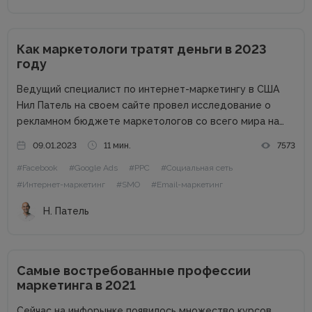
Как маркетологи тратят деньги в 2023
году
Ведущий специалист по интернет-маркетингу в США
Нил Патель на своем сайте провел исследование о
рекламном бюджете маркетологов со всего мира на
2023 год. Поскольку экономика находится в
09.01.2023
11 мин.
7573
подвешенном состоянии из-за набирающей обороты
#Facebook
#Google Ads
#PPC
#Социальная сеть
инфляции, войны, роста процентных ставок и других
факторов,...
#Интернет-маркетинг
#SMO
#Email-маркетинг
Н. Патель
Самые востребованные профессии
маркетинга в 2021
Сейчас на инфорынке появилось множество курсов,