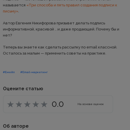
называется
«Три способа и пять правил создания подписи к
письму»
.
Автор Евгения Никифорова призывет делать подпись
информативной, красивой .. и даже продающей. Почему бы и
нет?
Теперь вы знаете как сделать рассылку по email классной.
Осталось за малым — применить советы на практике.
#Емейл
#Email-маркетинг
Оцените статью
0.0
На основе
оценок
Об авторе