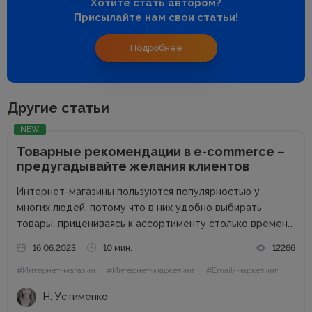
Хотите стать автором?
Присылайте нам свои статьи!
Подробнее
Другие статьи
NEW
Товарные рекомендации в e-commerce –
предугадывайте желания клиентов
Интернет-магазины пользуются популярностью у
многих людей, потому что в них удобно выбирать
товары, прицениваясь к ассортименту столько времени,
сколько тебе нужно. Спокойно изучаешь продукцию в
16.06.2023
10 мин.
12266
комфортной обстановке без назойливых консультантов.
#Интернет-магазин
#Интернет-маркетинг
#Email-маркетинг
Но в этом кроется и минус онлайн-торговли – нет
возможности...
Н. Устименко