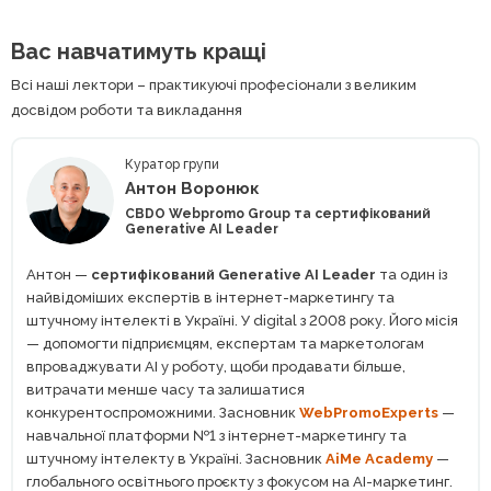
Вас навчатимуть кращі
Всі наші лектори – практикуючі професіонали з великим
досвідом роботи та викладання
Куратор групи
Антон Воронюк
CBDO Webpromo Group та сертифікований
Generative AI Leader
Антон —
сертифікований Generative AI Leader
та один із
найвідоміших експертів в інтернет-маркетингу та
штучному інтелекті в Україні. У digital з 2008 року. Його місія
— допомогти підприємцям, експертам та маркетологам
впроваджувати AI у роботу, щоби продавати більше,
витрачати менше часу та залишатися
конкурентоспроможними. Засновник
WebPromoExperts
—
навчальної платформи №1 з інтернет-маркетингу та
штучному інтелекту в Україні. Засновник
AiMe Academy
—
глобального освітнього проєкту з фокусом на АІ-маркетинг.