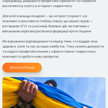
середовищі, розширити професійні горизонти та отримати
високоякісну освіту в інтернет-маркетингу.
Для всієї команди Академії — це не просто проєкт, а й
можливість висловити глибоку повагу до наших героїв —
ветеранів АТО та учасників бойових дій, які пов'язані з
військовою агресією російської федерації проти України.
Ми відчуваємо відповідальність перед тими, хто віддав своє
здоров’я, сили та час за наше майбутнє. Тому хочемо допомогти
та надати професійні знання у сфері інтернет-маркетингу,
можливість здобути нову професію.
Дізнатись більше