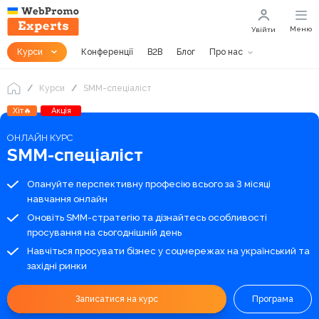
Меню
Увійти
Курси
Конференції
B2B
Блог
Про нас
Курси
SMM-спеціаліст
Хіт🔥
Акція
ОНЛАЙН КУРС
SMM-спеціаліст
Опануйте перспективну професію всього за 3 місяці
навчання онлайн
Оновіть SMM-стратегію та дізнайтесь особливості
просування на сьогоднішній день
Навчіться просувати бізнес у соцмережах на український та
західні ринки
Записатися на курс
Програма