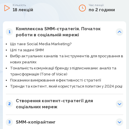
Кількість
Час лекції
18 лекцій
по 2 години
Комплексна SMM-стратегія. Початок
1
роботи в соціальній мережі
Що таке Social Media Marketing?
Цілі та задачі SMM
Вибір актуальних каналів та інструментів для просування в
нових реаліях
Тональність комунікації бренду з підписниками: аналіз та
трансформація (Tone of Voice)
Показники вимірювання ефективності стратегії
Тренди та контент, який користується попитом у 2024 році
Створення контент-стратегії для
2
соціальних мереж
SMM-копірайтинг
3