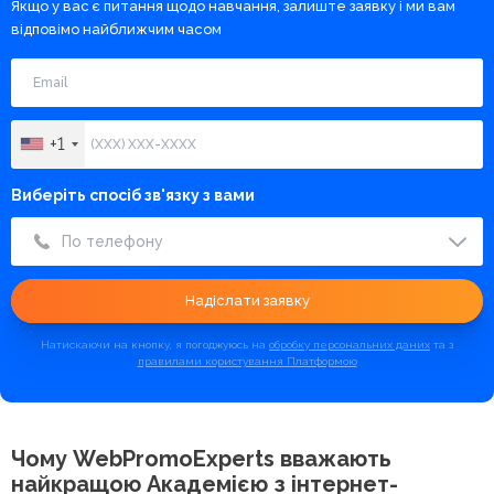
Якщо у вас є питання щодо навчання, залиште заявку і ми вам
відповімо найближчим часом
+1
Виберіть спосіб зв'язку з вами
По телефону
Надіслати заявку
Натискаючи на кнопку, я погоджуюсь на
обробку персональних даних
та з
правилами користування Платформою
Чому WebPromoExperts вважають
найкращою
Академією з інтернет-