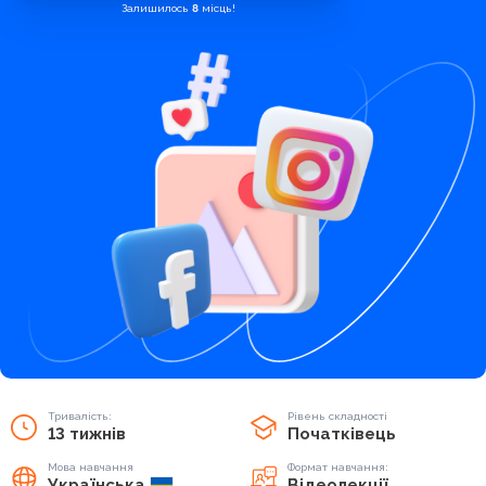
Залишилось
8
місць!
Тривалість:
Рівень складності
13 тижнів
Початківець
Мова навчання
Формат навчання:
Українська
Відеолекції