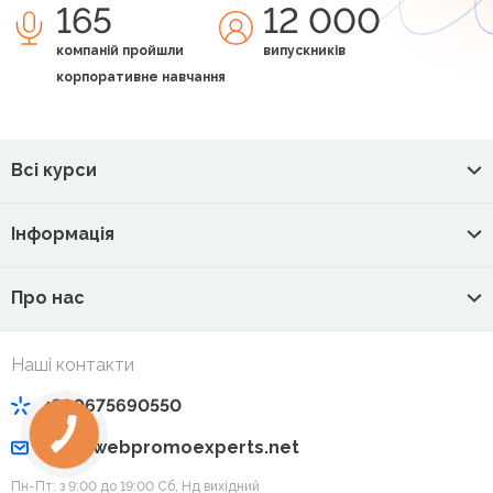
165
12 000
компаній пройшли
випускників
корпоративне навчання
Всі курси
Інформація
Про нас
Наші контакти
+380675690550
info@webpromoexperts.net
Пн-Пт: з 9:00 до 19:00 Cб, Нд вихідний