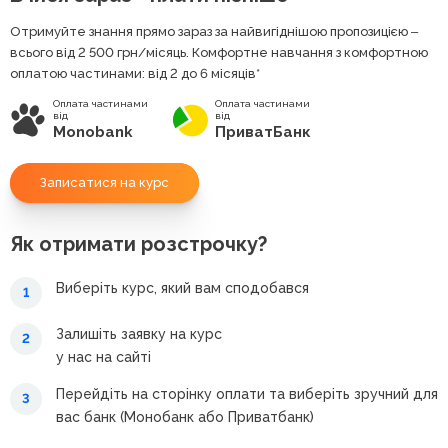
Отримуйте знання прямо зараз за найвигіднішою пропозицією ‒
всього від 2 500
грн
/місяць. Комфортне навчання з комфортною
оплатою частинами: від 2 до 6 місяців*
Оплата частинами
Оплата частинами
від
від
Monobank
ПриватБанк
Записатися на курс
Як отримати розстрочку?
Виберіть курс, який вам сподобався
1
Залишіть заявку на курс
2
у нас на сайті
Перейдіть на сторінку оплати та виберіть зручний для
3
вас банк (Монобанк або Приватбанк)