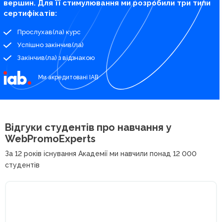
вершин. Для її стимулювання ми розробили три типи
сертифікатів:
Прослухав(ла) курс
Успішно закінчив(ла)
Закінчив(ла) з відзнакою
Ми акредитовані IAB
Відгуки студентів про
навчання у
WebPromoExperts
За 12 років існування Академії ми навчили понад 12 000
студентів