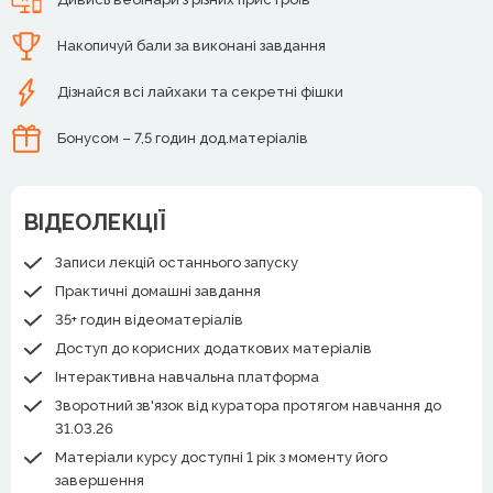
Накопичуй бали за виконані завдання
Дізнайся всі лайхаки та секретні фішки
Бонусом – 7,5 годин дод.матеріалів
ВІДЕОЛЕКЦІЇ
Записи лекцій останнього запуску
Практичні домашні завдання
35+ годин відеоматеріалів
Доступ до корисних додаткових матеріалів
Інтерактивна навчальна платформа
Зворотний зв'язок від куратора протягом навчання до
31.03.26
Матеріали курсу доступні 1 рік з моменту його
завершення