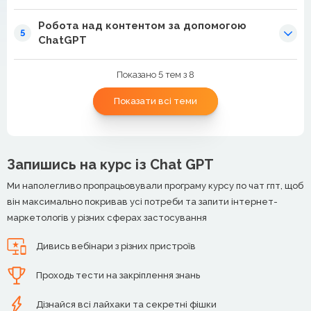
Робота над контентом за допомогою
5
ChatGPT
Показано 5 тем з 8
Показати всі теми
Запишись на курс із Chat GPT
Ми наполегливо пропрацьовували програму курсу по чат гпт, щоб
він максимально покривав усі потреби та запити інтернет-
маркетологів у різних сферах застосування
Дивись вебінари з різних пристроїв
Проходь тести на закріплення знань
Дізнайся всі лайхаки та секретні фішки