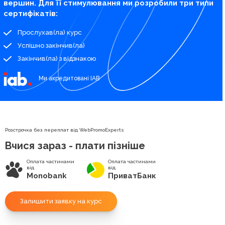
вершин. Для її стимулювання ми розробили три типи
сертифікатів:
Прослухав(ла) курс
Успішно закінчив(ла)
Закінчив(ла) з відзнакою
Ми акредитовані IAB
Розстрочка без переплат від WebPromoExperts
Вчися зараз - плати пізніше
Оплата частинами
Оплата частинами
від
від
Monobank
ПриватБанк
Залишити заявку на курс