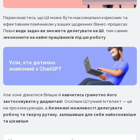
Переконаєтесь, що ШІ може бути максимально корисним та
ефективним помічником у ваших щоденних бізнес-процесах.
Певні
види задач ви зможете делегувати на ШІ
, тим самим
з
економити на наймі працівників під цю роботу
Усім, хто дотично
знайомий з ChatGPT
Але хоче дізнатися більше й
навчитись грамотно його
застосовувати у диджиталі
. Оскільки Штучний Інтелект — це
не про конкуренцію, а
безмежні можливості делегувати
робочу та творчу рутину, залишивши для себе найосновніше
та цікавіше