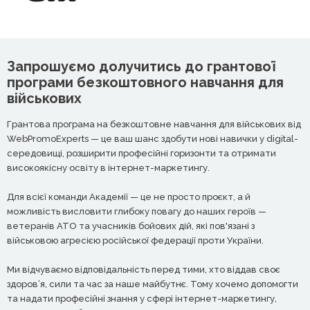
Запрошуємо долучитись до грантової
програми безкоштовного навчання для
військових
Грантова програма на безкоштовне навчання для військових від
WebPromoExperts — це ваш шанс здобути нові навички у digital-
середовищі, розширити професійні горизонти та отримати
високоякісну освіту в інтернет-маркетингу.
Для всієї команди Академії — це не просто проєкт, а й
можливість висловити глибоку повагу до наших героїв —
ветеранів АТО та учасників бойових дій, які пов'язані з
військовою агресією російської федерації проти України.
Ми відчуваємо відповідальність перед тими, хто віддав своє
здоров’я, сили та час за наше майбутнє. Тому хочемо допомогти
та надати професійні знання у сфері інтернет-маркетингу,