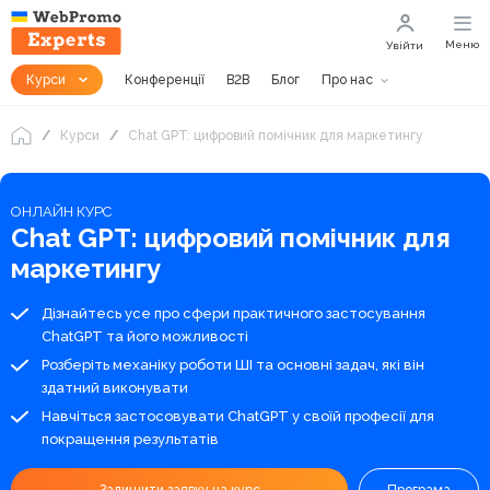
Меню
Увійти
Курси
Конференції
B2B
Блог
Про нас
Курси
Chat GPT: цифровий помічник для маркетингу
ОНЛАЙН КУРС
Chat GPT: цифровий помічник для
маркетингу
Дізнайтесь усе про сфери практичного застосування
ChatGPT та його можливості
Розберіть механіку роботи ШІ та основні задач, які він
здатний виконувати
Навчіться застосовувати ChatGPT у своїй професії для
покращення результатів