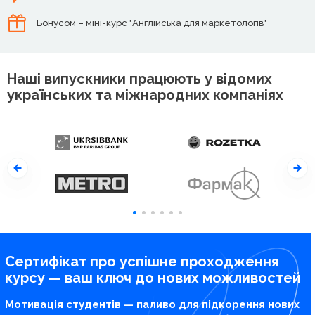
Бонусом – міні-курс "Англійська для маркетологів"
Наші випускники працюють у відомих
українських та міжнародних компаніях
Сертифікат про успішне проходження
курсу — ваш ключ до нових можливостей
Мотивація студентів — паливо для підкорення нових