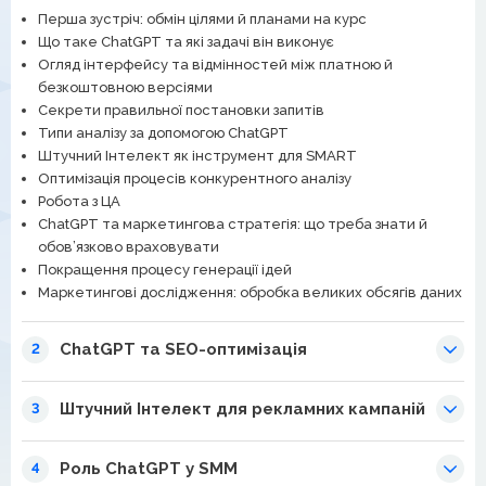
Перша зустріч: обмін цілями й планами на курс
Що таке ChatGPT та які задачі він виконує
Огляд інтерфейсу та відмінностей між платною й
безкоштовною версіями
Секрети правильної постановки запитів
Типи аналізу за допомогою ChatGPT
Штучний Інтелект як інструмент для SMART
Оптимізація процесів конкурентного аналізу
Робота з ЦА
ChatGPT та маркетингова стратегія: що треба знати й
обов’язково враховувати
Покращення процесу генерації ідей
Маркетингові дослідження: обробка великих обсягів даних
ChatGPT та SEO-оптимізація
2
Штучний Інтелект для рекламних кампаній
3
Роль ChatGPT у SMM
4