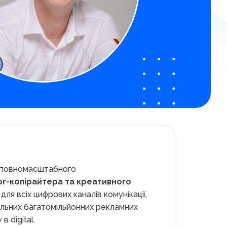
 До повномасштабного
or-копірайтера та креативного
для всіх цифрових каналів комунікації,
нальних багатомільйонних рекламних
 digital.