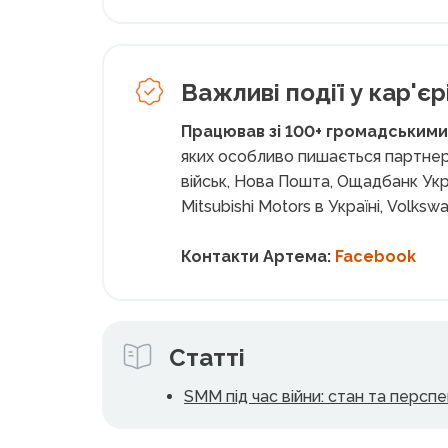
Важливі події у кар'єрі
Працював зі 100+ громадськими
яких особливо пишається партнер
військ, Нова Пошта, Ощадбанк Укр
Mitsubishi Motors в Україні, Volksw
Контакти Артема:
Facebook
Статті
SMM під час війни: стан та персп