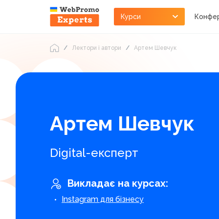
Курси
Конфер
Лектори і автори
Артем Шевчук
Артем Шевчук
Digital-експерт
Викладає на курсах:
Instagram для бізнесу