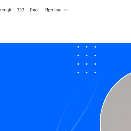
енції
B2B
Блог
Про нас