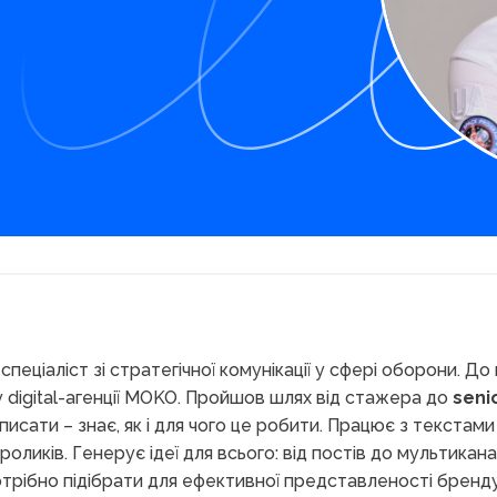
, спеціаліст зі стратегічної комунікації у сфері оборони.
digital-агенції MOKO. Пройшов шлях від стажера до
seni
 писати – знає, як і для чого це робити. Працює з текстами 
роликів. Генерує ідеї для всього: від постів до мультика
потрібно підібрати для ефективної представленості бренду в