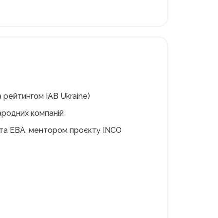
а рейтингом IAB Ukraine)
народних компаній
 та EBA, ментором проєкту INCO