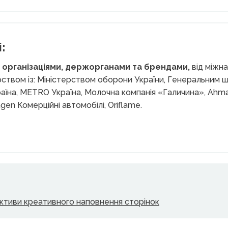
:
 організаціями, держорганами та брендами,
від міжн
ством із: Міністерством оборони України, Генеральним
аїна, METRO Україна, Молочна компанія «Галичина», Ahmad 
agen Комерційні автомобілі, Oriflame.
ективи креативного наповнення сторінок