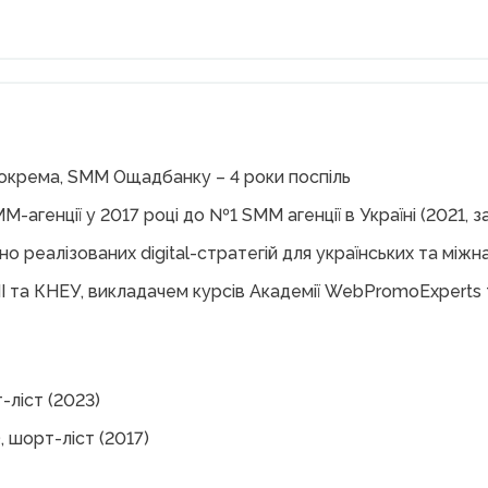
зокрема, SMM Ощадбанку – 4 роки поспіль
агенції у 2017 році до №1 SMM агенції в Україні (2021, з
о реалізованих digital-стратегій для українських та між
ПІ та КНЕУ, викладачем курсів Академії WebPromoExperts
-ліст (2023)
), шорт-ліст (2017)