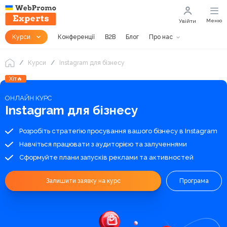
Меню
Увійти
Курси
Конференції
B2B
Блог
Про нас
Курси
Instagram для бізнесу
Хіт🔥
ОНЛАЙН КУРС
Instagram для бізнесу
Розробіть стратегію просування вашого бізнесу в Instagram
Навчіться працювати з аудиторією та залученнями
Сформуйте плани запусків реклами та активностей
Залишити заявку на курс
Програма