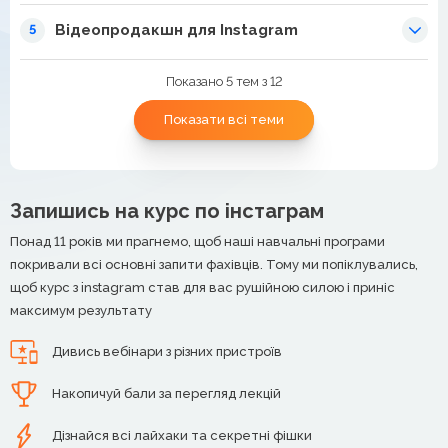
Відеопродакшн для Instagram
5
Показано 5 тем з 12
Показати всі теми
Запишись на курс по інстаграм
Понад 11 років ми прагнемо, щоб наші навчальні програми
покривали всі основні запити фахівців. Тому ми попіклувались,
щоб курс з instagram став для вас рушійною силою і приніс
максимум результату
Дивись вебінари з різних пристроїв
Накопичуй бали за перегляд лекцій
Дізнайся всі лайхаки та секретні фішки