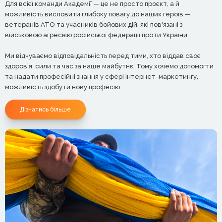
Для всієї команди Академії — це не просто проєкт, а й
можливість висловити глибоку повагу до наших героїв —
ветеранів АТО та учасників бойових дій, які пов'язані з
військовою агресією російської федерації проти України.
Ми відчуваємо відповідальність перед тими, хто віддав своє
здоров’я, сили та час за наше майбутнє. Тому хочемо допомогти
та надати професійні знання у сфері інтернет-маркетингу,
можливість здобути нову професію.
Дізнатись більше