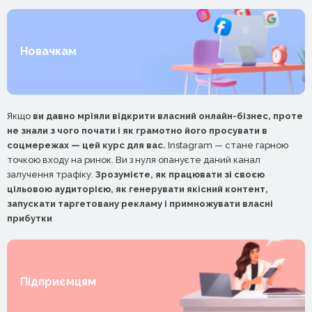
Новачкам
Якщо
ви давно мріяли відкрити власний онлайн-бізнес, проте
не знали з чого почати і як грамотно його просувати в
соцмережах — цей курс для вас.
Instagram — стане гарною
точкою входу на ринок. Ви з нуля опануєте даний канал
залучення трафіку.
Зрозумієте, як працювати зі своєю
цільовою аудиторією, як генерувати якісний контент,
запускати таргетовану рекламу і примножувати власні
прибутки
Підприємцям