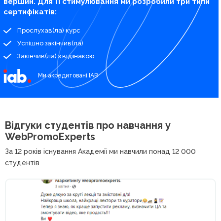
вершин. Для її стимулювання ми розробили три типи
сертифікатів:
Прослухав(ла) курс
Успішно закінчив(ла)
Закінчив(ла) з відзнакою
Ми акредитовані IAB
Відгуки студентів про
навчання у
WebPromoExperts
За 12 років існування Академії ми навчили понад 12 000
студентів