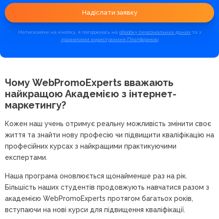
Надіслати заявку
Натискаючи на кнопку, я погоджуюсь на
обробку персональних даних
та з
правилами користування Платформою
Чому WebPromoExperts вважають
найкращою
Академією з інтернет-
маркетингу?
Кожен наш учень отримує реальну можливість змінити своє
життя та знайти нову професію чи підвищити кваліфікацію на
професійних курсах з найкращими практикуючими
експертами.
Наша програма оновлюється щонайменше раз на рік.
Більшість наших студентів продовжують навчатися разом з
академією WebPromoExperts протягом багатьох років,
вступаючи на нові курси для підвищення кваліфікації.