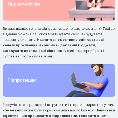
Маркетологам
Ви вже працюєте, але відчуваєте, що не вистачає знань? Тоді це
відмінна можливість систематизувати хаос і вибудувати
працюючу систему.
Навчитеся ефективно оцінювати всі
канали просування, економити рекламні бюджети,
вигадувати несподівані рішення
. А далі – кар'єрний ріст і
суттєвий плюс в оплаті праці
Підприємцям
Зрозумієте, як працюють інструменти інтернет-маркетингу і чим
кожен з них може бути корисним для вашого бізнесу.
Навчитеся
ефективніше працювати з підрядниками, говорити з ними