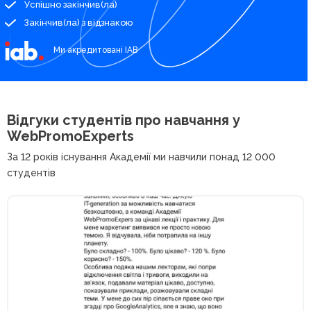
Успішно закінчив(ла)
Закінчив(ла) з відзнакою
Ми акредитовані IAB
Відгуки студентів про
навчання у
WebPromoExperts
За 12 років існування Академії ми навчили понад 12 000
студентів