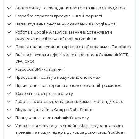
Аналіз ринку та складання портрета цільової аудиторії
Розробка стратегії просування в інтернеті
Налаштування рекламних кампаній в Google Ads
Робота з Google Analytics, вміння відстежувати
результати і оцінювати їх ефективність
Досвід налаштування таргетованої реклами в Facebook
Вміння рахувати ефективність рекламної кампанії (CTR,
CPA, СPO)
Розробка SMM-стратегії
Просування сайту в пошукових системах
Підвищення конверсії за допомогою email-розсилок
Юзабіліті-тестування сайту
Робота з web-push, sms і розсилками в месенджерах
Візуалізація звітів в Google Data Studio
Планування та оптимізація бюджету
Управління репутацією онлайн, відстежування нових
трендів та пошук лідерів думок за допомогою YouScan