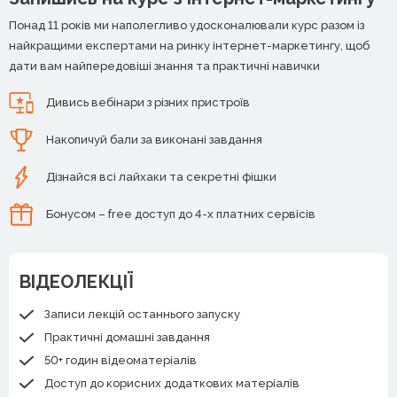
Понад 11 років ми наполегливо удосконалювали курс разом із
найкращими експертами на ринку інтернет-маркетингу, щоб
дати вам найпередовіші знання та практичні навички
Дивись вебінари з різних пристроїв
Накопичуй бали за виконані завдання
Дізнайся всі лайхаки та секретні фішки
Бонусом – free доступ до 4-х платних сервісів
ВІДЕОЛЕКЦІЇ
Записи лекцій останнього запуску
Практичні домашні завдання
50+ годин відеоматеріалів
Доступ до корисних додаткових матеріалів