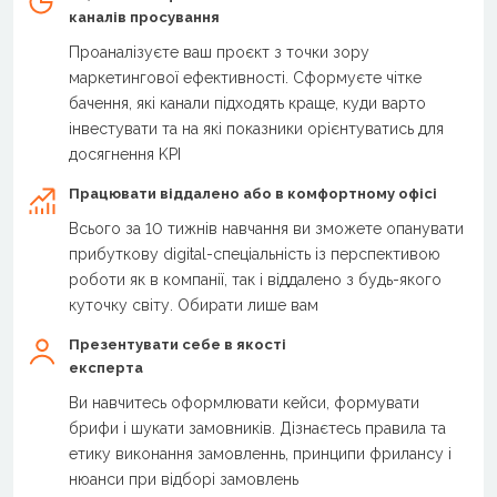
каналів просування
Проаналізуєте ваш проєкт з точки зору
маркетингової ефективності. Сформуєте чітке
бачення, які канали підходять краще, куди варто
інвестувати та на які показники орієнтуватись для
досягнення KPI
Працювати віддалено або в комфортному офісі
Всього за 10 тижнів навчання ви зможете опанувати
прибуткову digital-спеціальність із перспективою
роботи як в компанії, так і віддалено з будь-якого
куточку світу. Обирати лише вам
Презентувати себе в якості
експерта
Ви навчитесь оформлювати кейси, формувати
брифи і шукати замовників. Дізнаєтесь правила та
етику виконання замовленнь, принципи фрилансу і
нюанси при відборі замовлень