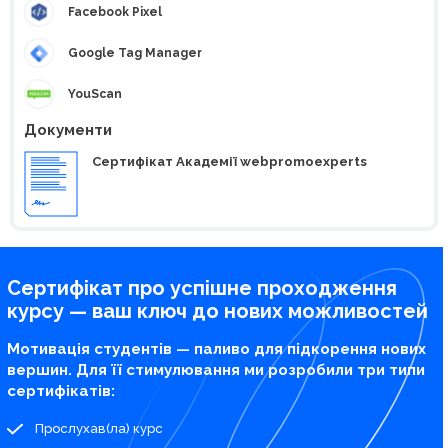
Facebook Pixel
Google Tag Manager
YouScan
Документи
Сертифікат Академії webpromoexperts
Сертифікат про успішне проходження
курсу — ваш ключ до нових можливостей
Мотивація студентів — паливо для підкорення нових
вершин. Для її стимулювання ми розробили три типи
сертифікатів:
Прослухав(ла) курс