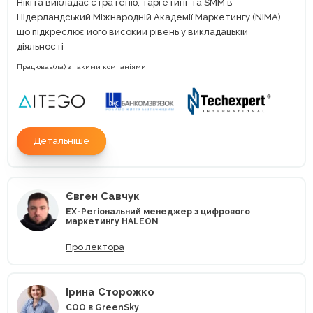
Нікіта викладає стратегію, таргетинг та SMM в
Нідерландський Міжнародній Академії Маркетингу (NIMA),
що підкреслює його високий рівень у викладацькій
діяльності
Працював(ла) з такими компаніями:
Детальніше
Євген Савчук
EX-Регіональний менеджер з цифрового
маркетингу HALEON
Про лектора
Ірина Сторожко
COO в GreenSky