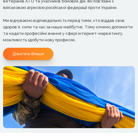
ветеранів АТО та учасників бойових дій, які пов'язані з
військовою агресією російської федерації проти України.
Ми відчуваємо відповідальність перед тими, хто віддав своє
здоров’я, сили та час за наше майбутнє. Тому хочемо допомогти
та надати професійні знання у сфері інтернет-маркетингу,
можливість здобути нову професію.
Дізнатись більше