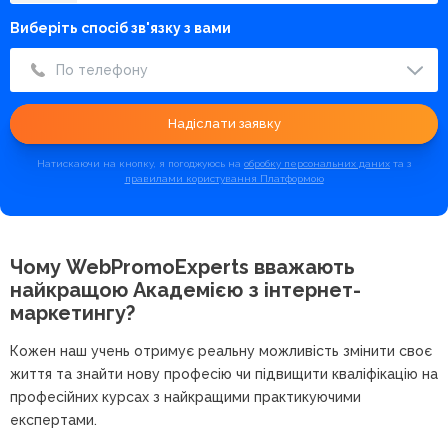
Виберіть спосіб зв'язку з вами
По телефону
Надіслати заявку
Натискаючи на кнопку, я погоджуюсь на
обробку персональних даних
та з
правилами користування Платформою
Чому WebPromoExperts вважають
найкращою
Академією з інтернет-
маркетингу?
Кожен наш учень отримує реальну можливість змінити своє
життя та знайти нову професію чи підвищити кваліфікацію на
професійних курсах з найкращими практикуючими
експертами.