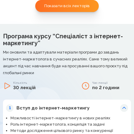
Показати всіх лекторів
Програма курсу “Спеціаліст з інтернет-
маркетингу”
Ми оновили та адаптували матеріали програми до завдань
інтернет-маркетолога в сучасних реаліях. Саме тому великий
акцент під час навчання буде на просуванні вашого проєкту під
глобальні ринки
Кількість
Час лекції
30 лекцій
по 2 години
Вступ до інтернет-маркетингу
1
Можливості інтернет-маркетингу в нових реаліях
Роль інтернет-маркетолога, концепція та задачі
Методи дослідження цільового ринку та конкуренції