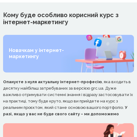
Кому буде особливо корисний курс з
інтернет-маркетингу
Новачкам у інтернет-
маркетингу
Опануєте з нуля актуальну інтернет-професію
, яка входить в
десятку найбільш затребуваних за версією grc.ua. Дуже
важливо отримувати системні знання і відразу застосовувати їх
на практиці, тому буде круто, якщо ви прийдете на курс з
реальним проєктом, який стане основою вашого портфоліо.
У
разі, якщо у вас не буде свого сайту – ми допоможемо