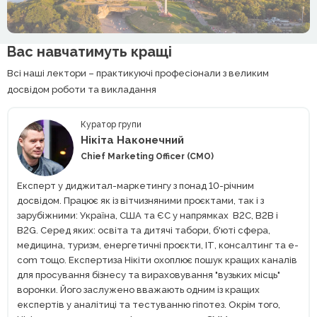
Вас навчатимуть кращі
Всі наші лектори – практикуючі професіонали з великим
досвідом роботи та викладання
Куратор групи
Нікіта Наконечний
Chief Marketing Officer (CMO)
Експерт у диджитал-маркетингу з понад 10-річним
досвідом. Працює як із вітчизняними проєктами, так і з
зарубіжними: Україна, США та ЄС у напрямках В2С, В2В і
В2G. Серед яких: освіта та дитячі табори, б'юті сфера,
медицина, туризм, енергетичні проєкти, ІТ, консалтинг та e-
com тощо. Експертиза Нікіти охоплює пошук кращих каналів
для просування бізнесу та вираховування "вузьких місць"
воронки. Його заслужено вважають одним із кращих
експертів у аналітиці та тестуванню гіпотез. Окрім того,