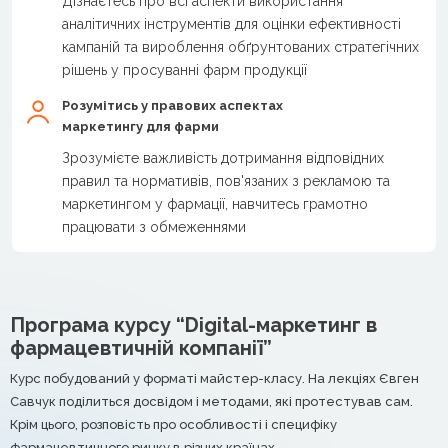
Дізнаєтесь про всі аспекти використання
аналітичних інструментів для оцінки ефективності
кампаній та вироблення обґрунтованих стратегічних
рішень у просуванні фарм продукції
Розумітись у правових аспектах
маркетингу для фарми
Зрозумієте важливість дотримання відповідних
правил та нормативів, пов'язаних з рекламою та
маркетингом у фармації, навчитесь грамотно
працювати з обмеженнями
Програма курсу “Digital-маркетинг в
фармацевтичній компанії”
Курс побудований у форматі майстер-класу. На лекціях Євген
Савчук поділиться досвідом і методами, які протестував сам.
Крім цього, розповість про особливості і специфіку
фармацевтичного ринку в різних країнах