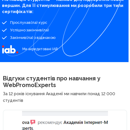
вершин. Для її стимулювання ми розробили три типи
сертифікатів:
Прослухав(ла) курс
Успішно закінчив(ла)
Закінчив(ла) з відзнакою
Ми акредитовані IAB
Відгуки студентів про
навчання у
WebPromoExperts
За 12 років існування Академії ми навчили понад 12 000
студентів