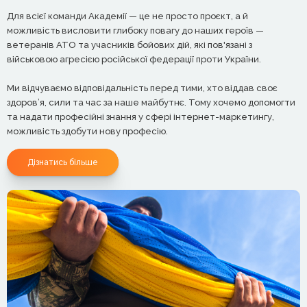
Для всієї команди Академії — це не просто проєкт, а й
можливість висловити глибоку повагу до наших героїв —
ветеранів АТО та учасників бойових дій, які пов'язані з
військовою агресією російської федерації проти України.
Ми відчуваємо відповідальність перед тими, хто віддав своє
здоров’я, сили та час за наше майбутнє. Тому хочемо допомогти
та надати професійні знання у сфері інтернет-маркетингу,
можливість здобути нову професію.
Дізнатись більше