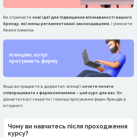
Ви отримаєте
нові ідеї для підвищення впізнаваності вашого
бренду, які менш регламентовані законодавцями
, і уникнете
безлічі помилок
Агенціям, котрі
просувають фарму
Якщо ви працюєте в диджитал-агенції і
хочете почати
співпрацювати з фармкомпаніями – цей курс для вас
. Ви
дізнаєтеся всі секрети і тонкощі просування фарм-брендів в
Інтернеті
Чому ви навчитесь після проходження
курсу?