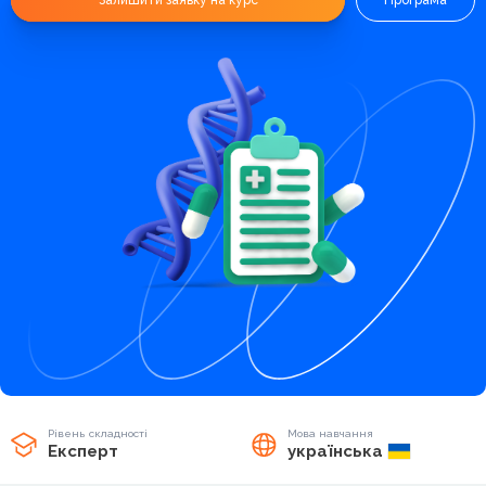
Залишити заявку на курс
Програма
Рівень складності
Мова навчання
Експерт
українська