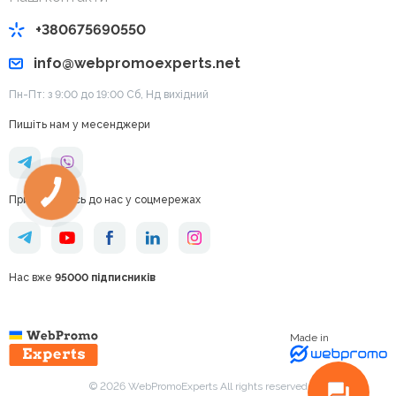
+380675690550
info@webpromoexperts.net
Пн-Пт: з 9:00 до 19:00 Cб, Нд вихідний
Пишіть нам у месенджери
Приєднуйтесь до нас у соцмережах
Нас вже
95000 підписників
Made in
© 2026 WebPromoExperts All rights reserved