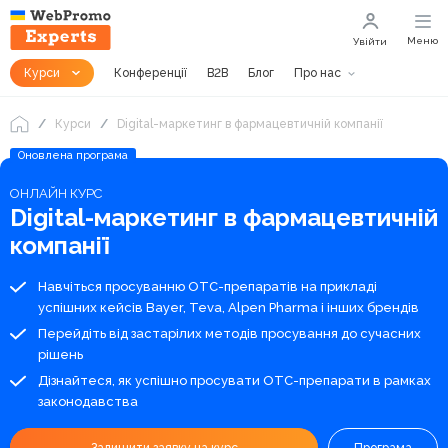
Меню
Увійти
Курси
Конференції
B2B
Блог
Про нас
Курси
Digital-маркетинг в фармацевтичній компанії
Оновлена програма
ОНЛАЙН КУРС
Digital-маркетинг в фармацевтичній
компанії
Навчіться просуванню ОТС-препаратів на прикладі
успішних кейсів Bayer, Teva, Alpen Pharma і інших брендів
Перейдіть від застарілих методів просування до сучасних
рішень
Дізнайтеся, як успішно просувати ОТС-препарати в рамках
законодавства