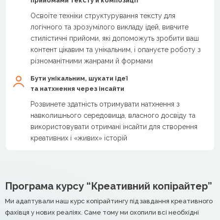
прийомами тексту й композиції
Освоїте техніки структурування тексту для
логічного та зрозумілого викладу ідей, вивчите
стилістичні прийоми, які допоможуть зробити ваш
контент цікавим та унікальним, і опануєте роботу з
різноманітними жанрами й формами
Бути унікальним, шукати ідеї
та натхнення через інсайти
Розвинете здатність отримувати натхнення з
навколишнього середовища, власного досвіду та
використовувати отримані інсайти для створення
креативних і «живих» історій
Програма курсу “Креативний копірайтер”
Ми адаптували наш курс копірайтингу під завдання креативного
фахівця у нових реаліях. Саме тому ми охопили всі необхідні