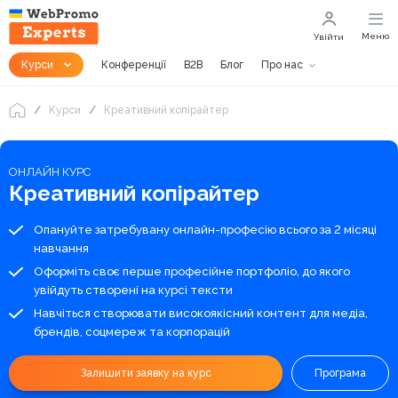
Меню
Увійти
Курси
Конференції
B2B
Блог
Про нас
Курси
Креативний копірайтер
ОНЛАЙН КУРС
Креативний копірайтер
Опануйте затребувану онлайн-професію всього за 2 місяці
навчання
Оформіть своє перше професійне портфоліо, до якого
увійдуть створені на курсі тексти
Навчіться створювати високоякісний контент для медіа,
брендів, соцмереж та корпорацій
Залишити заявку на курс
Програма