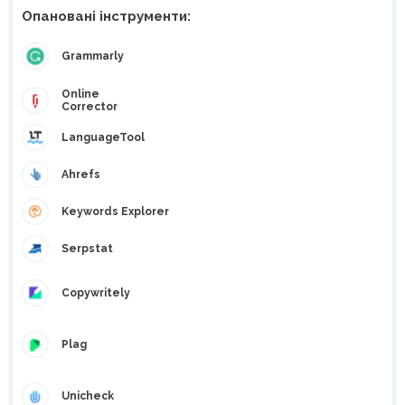
Опановані інструменти:
Grammarly
Online
Corrector
LanguageTool
Ahrefs
Keywords Explorer
Serpstat
Copywritely
Plag
Unicheck