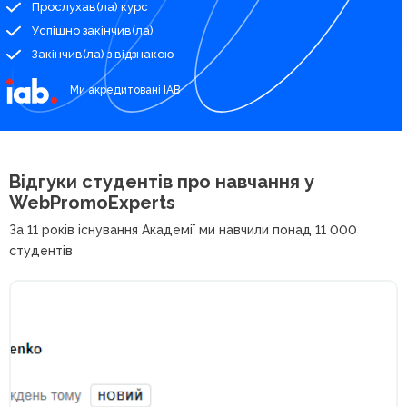
Прослухав(ла) курс
Успішно закінчив(ла)
Закінчив(ла) з відзнакою
Ми акредитовані IAB
Відгуки студентів про
навчання у
WebPromoExperts
За 11 років існування Академії ми навчили понад 11 000
студентів