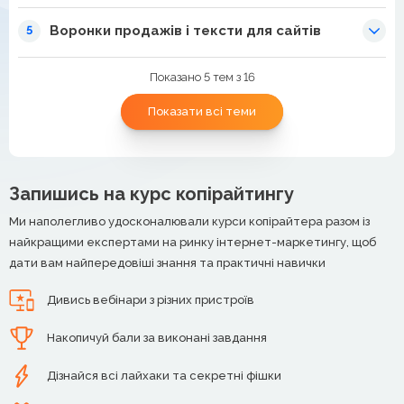
Воронки продажів і тексти для сайтів
5
Показано 5 тем з 16
Показати всі теми
Запишись на курс копірайтингу
Ми наполегливо удосконалювали курси копірайтера разом із
найкращими експертами на ринку інтернет-маркетингу, щоб
дати вам найпередовіші знання та практичні навички
Дивись вебінари з різних пристроїв
Накопичуй бали за виконані завдання
Дізнайся всі лайхаки та секретні фішки