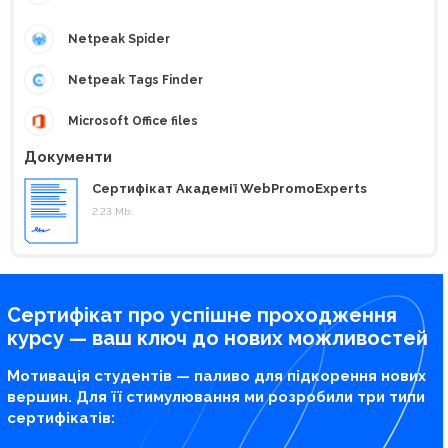
Netpeak Spider
Netpeak Tags Finder
Microsoft Office files
Документи
Сертифікат Академії WebPromoExperts
2.23 Mb.
Сертифікат про успішне проходження
курсу — ваш ключ до нових можливостей
Мотивація студентів — паливо для підкорення нових
вершин. Для її стимулювання ми розробили три типи
сертифікатів: