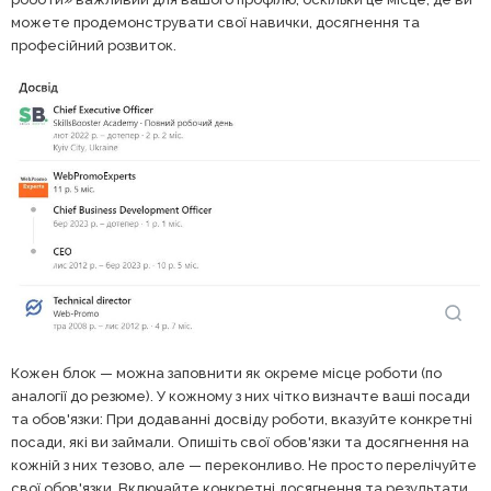
можете продемонструвати свої навички, досягнення та
професійний розвиток.
Кожен блок — можна заповнити як окреме місце роботи (по
аналогії до резюме). У кожному з них чітко визначте ваші посади
та обов'язки: При додаванні досвіду роботи, вказуйте конкретні
посади, які ви займали. Опишіть свої обов'язки та досягнення на
кожній з них тезово, але — переконливо. Не просто перелічуйте
свої обов'язки. Включайте конкретні досягнення та результати,