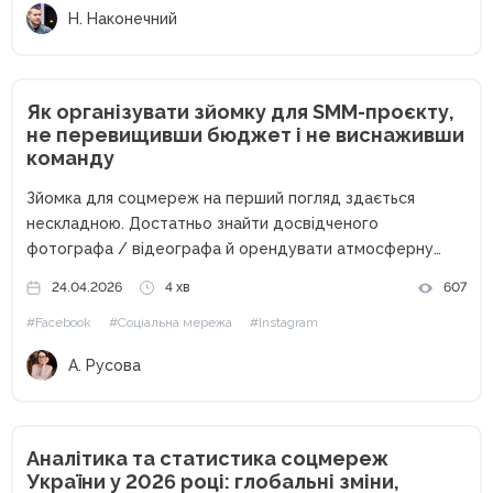
Н. Наконечний
Як організувати зйомку для SMM-проєкту,
не перевищивши бюджет і не виснаживши
команду
Зйомка для соцмереж на перший погляд здається
нескладною. Достатньо знайти досвідченого
фотографа / відеографа й орендувати атмосферну
локацію, а з рештою розберемося в процесі. Втім, як
24.04.2026
4 хв
607
виявляється згодом… Цілком можливі перевитрати
#Facebook
#Соціальна мережа
#Instagram
бюджету. Якщо не вистачає реквізиту, техніки чи коштів
для...
А. Русова
Аналітика та статистика соцмереж
України у 2026 році: глобальні зміни,