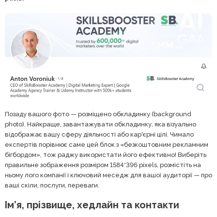
Позаду вашого фото — розміщено обкладинку (background
photo). Найкраще, завантажувати обкладинку, яка візуально
відображає вашу сферу діяльності або кар'єрні цілі. Чимало
експертів порівнює саме цей блок з «безкоштовним рекламним
бігбордом», тож раджу використати його ефективно! Виберіть
правильне зображення розміром 1584*396 pixels, розмістіть на
ньому лого компанії і ключовий меседж для вашої аудиторії — про
ваші скіли, послуги, переваги.
Ім’я, прізвище, хедлайн та контакти