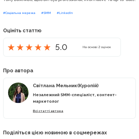
#Соціальна мережа
#SMM
#LinkedIn
Оцініть статтю
5.0
На основі
2
оцінок
Про автора
Світлана Мельник(Куропій)
Незалежний SMM-спеціаліст, контент-
маркетолог
Всі статті автора
Поділіться цією новиною в соцмережах