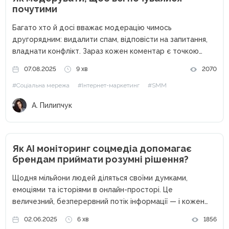
почутими
Багато хто й досі вважає модерацію чимось
другорядним: видалити спам, відповісти на запитання,
владнати конфлікт. Зараз кожен коментар є точкою
контакту з бізнесом, а отже — або можливістю здобути
07.08.2025
9 хв
2070
лояльність аудиторії, або ризиком зруйнувати довіру і
#Соціальна мережа
#Інтернет-маркетинг
#SMM
репутацію. Розповідаємо на прикладі...
А. Пилипчук
Як AI моніторинг соцмедіа допомагає
брендам приймати розумні рішення?
Щодня мільйони людей діляться своїми думками,
емоціями та історіями в онлайн-просторі. Це
величезний, безперервний потік інформації — і кожен
його фрагмент може стати цінним сигналом для вашого
02.06.2025
6 хв
1856
бізнесу. Але як серед цього інформаційного шуму