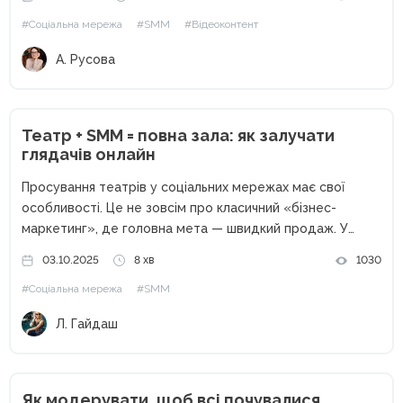
Втім, навіть бездоганний мудборд не допоможе, якщо
#Соціальна мережа
#SMM
#Відеоконтент
щось залишилося...
А. Русова
Театр + SMM = повна зала: як залучати
глядачів онлайн
Просування театрів у соціальних мережах має свої
особливості. Це не зовсім про класичний «бізнес-
маркетинг», де головна мета — швидкий продаж. У
випадку з театром ми працюємо з культурою, емоціями,
03.10.2025
8 хв
1030
мистецтвом і спільнотою. Тут важливо не просто
#Соціальна мережа
#SMM
заповнити залу глядачами, а...
Л. Гайдаш
Як модерувати, щоб всі почувалися