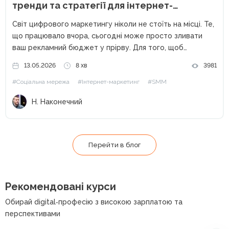
тренди та стратегії для інтернет-
маркетологів
Світ цифрового маркетингу ніколи не стоїть на місці. Те,
що працювало вчора, сьогодні може просто зливати
ваш рекламний бюджет у прірву. Для того, щоб
залишатися конкурентоспроможними, залучати якісні
13.05.2026
8 хв
3981
ліди та масштабувати бізнес, інтернет-маркетологу
#Соціальна мережа
#Інтернет-маркетинг
#SMM
критично важливо тримати руку на пульсі статистичних...
Н. Наконечний
Перейти в блог
Рекомендовані курси
Обирай digital‑професію з високою зарплатою та
перспективами