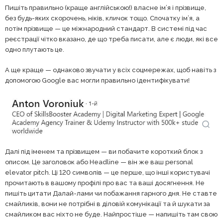
Пишіть правильно (краще англійською!) власне ім’я і прізвище,
без будь-яких скорочень, ніків, кличок тощо. Спочатку ім’я, а
потім прізвище — це міжнародний стандарт. В системі під час
реєстрації чітко вказано, де що треба писати, але є люди, які все
одно плутають це.
А ще краще — однаково звучати у всіх соцмережах, щоб навіть з
допомогою Google вас могли правильно ідентифікувати!
Далі під іменем та прізвищем — ви побачите короткий блок з
описом. Це заголовок або Headline — він же ваш personal
elevator pitch. Ці 120 символів — це перше, що інші користувачі
прочитають в вашому профілі про вас та ваші досягнення. Не
пишіть цитати Далай-лами чи побажання гарного дня. Не ставте
смайликів, вони не потрібні в діловій комунікації та й шукати за
смайликом вас ніхто не буде. Найпростіше — напишіть там свою