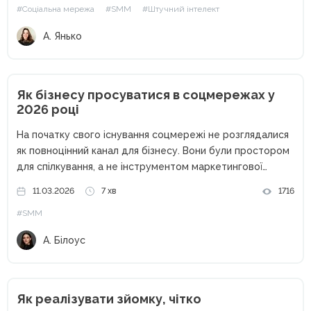
#Соціальна мережа
#SMM
#Штучний інтелект
знайти саме те, що дійсно має...
А. Янько
Як бізнесу просуватися в соцмережах у
2026 році
На початку свого існування соцмережі не розглядалися
як повноцінний канал для бізнесу. Вони були простором
для спілкування, а не інструментом маркетингової
стратегії. «Давайте ще й Instagram заведемо, хай
11.03.2026
7 хв
1716
буде», — найчастіший запит, який я отримувала як СММ-
#SMM
експерт до 2020 року....
А. Білоус
Як реалізувати зйомку, чітко