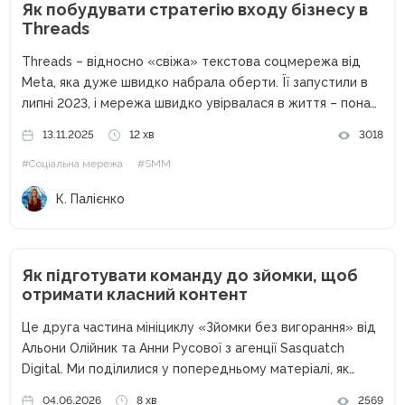
Як побудувати стратегію входу бізнесу в
Threads
Threads – відносно «свіжа» текстова соцмережа від
Meta, яка дуже швидко набрала оберти. Її запустили в
липні 2023, і мережа швидко увірвалася в життя – понад
100 мільйонів користувачів за кілька днів. На той момент
13.11.2025
12 хв
3018
вона навіть обігнала ChatGPT за...
#Соціальна мережа
#SMM
К. Палієнко
Як підготувати команду до зйомки, щоб
отримати класний контент
Це друга частина мініциклу «Зйомки без вигорання» від
Альони Олійник та Анни Русової з агенції Sasquatch
Digital. Ми поділилися у попередньому матеріалі, як
скласти чекліст для команди та мудборд для клієнта.
04.06.2026
8 хв
2569