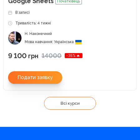
Google Sheets
Початківець
В записі
Тривалість: 4 тижні
Н. Наконечний
Мова навчання: Українська
9 100
14000
грн
-35% 🔥
Подати заявку
Всі курси