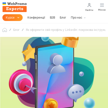
Меню
Увійти
Курси
Конференції
B2B
Блог
Про нас
Блог
Як оформити свій профіль у LinkedIn: покрокова інструкці