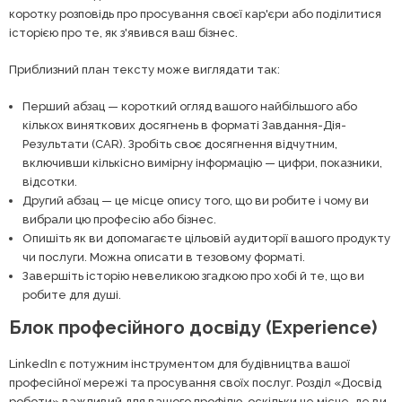
коротку розповідь про просування своєї кар'єри або поділитися
історією про те, як з'явився ваш бізнес.
Приблизний план тексту може виглядати так:
Перший абзац — короткий огляд вашого найбільшого або
кількох виняткових досягнень в форматі Завдання-Дія-
Результати (CAR). Зробіть своє досягнення відчутним,
включивши кількісно вимірну інформацію — цифри, показники,
відсотки.
Другий абзац — це місце опису того, що ви робите і чому ви
вибрали цю професію або бізнес.
Опишіть як ви допомагаєте цільовій аудиторії вашого продукту
чи послуги. Можна описати в тезовому форматі.
Завершіть історію невеликою згадкою про хобі й те, що ви
робите для душі.
Блок професійного досвіду (Experience)
LinkedIn є потужним інструментом для будівництва вашої
професійної мережі та просування своїх послуг. Розділ «Досвід
роботи» важливий для вашого профілю, оскільки це місце, де ви