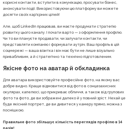
корисні контакти, вступити в комунікацію, просувати бізнес,
анонсувати події. Використовуючи цю платформу ви можете
досягти своїх кар'єрних цілей!
Але, щоб LinkedIn працював, ви маєте продумати стратегію
розвитку цього каналу. І почати варто — з оформлення профілю.
Чи то ви плануєте продавати, чи залучати контакти, чи
представляти компанію і формувати аутріч. Ваш профіль в цій
соцмережі — ваша візитка і він має бути не лише візуально
привабливим, а й стратегічно та технічно підготовленим.
Якісне фото на аватар й обкладинка
Для аватара використовуйте професійне фото, на якому вас
добре видно. Краще відмовитися від фото в сонцезахисних
окулярах, капелюсі, що прикриває обличчя, а також від групових
фото та фото, де ви зображені далеко й у повний зріст. Нехай це
буде якісний портрет, де ви дивитеся у камеру прямо, можна з
посмішкою.
Правильне фото збільшує кількість переглядів профілю в 14
разів!