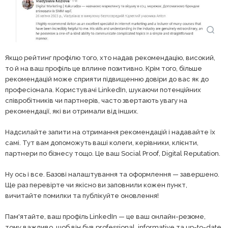
Якщо рейтинг профілю того, хто надав рекомендацію, високий,
то й на ваш профіль це вплине позитивно. Крім того, більше
рекомендацій може сприяти підвищенню довіри до вас як до
професіонала. Користувачі LinkedIn, шукаючи потенційних
співробітників чи партнерів, часто звертають увагу на
рекомендації, які ви отримали від інших.
Надсилайте запити на отримання рекомендацій і надавайте їх
самі. Тут вам допоможуть ваші колеги, керівники, клієнти,
партнери по бізнесу тощо. Це ваш Social Proof, Digital Reputation.
Ну ось і все. Базові налаштування та оформлення — завершено.
Ще раз перевірте чи якісно ви заповнили кожен пункт,
вичитайте помилки та публікуйте оновлення!
Пам'ятайте, ваш профіль LinkedIn — це ваш онлайн-резюме,
тому важливо, щоб він був professional, informative та up-to-date.