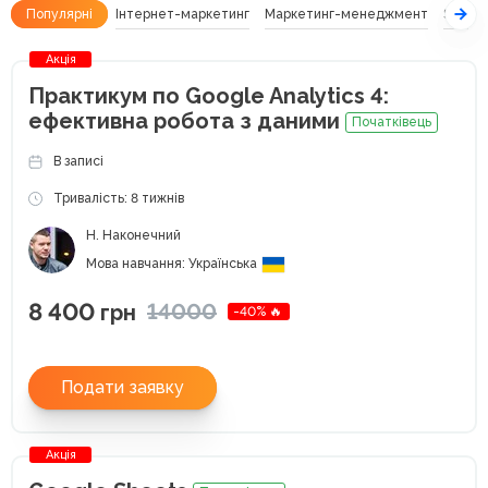
Популярні
Інтернет-маркетинг
Маркетинг-менеджмент
SEO
Акція
Практикум по Google Analytics 4:
ефективна робота з даними
Початківець
В записі
Тривалість: 8 тижнів
Н. Наконечний
Мова навчання: Українська
8 400
14000
грн
-40% 🔥
Подати заявку
Акція