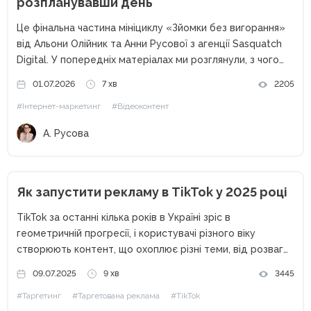
розпланувавши день
Це фінальна частина мініциклу «Зйомки без вигорання»
від Альони Олійник та Анни Русової з агенції Sasquatch
Digital. У попередніх матеріалах ми розглянули, з чого
розпочинається зйомка: з чекліста, домовленостей,
01.07.2026
7 хв
2205
мудборду. А також — як підготувати команду, реквізит,
#Інтернет-маркетинг
#Відеоконтент
локацію, не витративши...
А. Русова
Як запустити рекламу в TikTok у 2025 році
TikTok за останні кілька років в Україні зріс в
геометричній прогресії, і користувачі різного віку
створюють контент, що охоплює різні теми, від розваг
та їжі до здоров'я та фінансів. Більш того, орієнтовно в
09.07.2025
9 хв
3445
кінці 2025 кількість користувачів доступних до реклами...
#Таргетинг
#Таргетована реклама
#TikTok