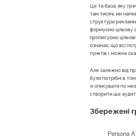
Це та база, яку тр
там тисячі, ми напе
структури рекламни
формуємо цільову ау
прописуємо цільові
означає, що всі по
пунктів і, можна ск
Але залежно від проє
були потрібні в том
їх описувати по нео
створити ще аудитор
Збережені г