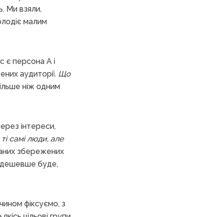
. Ми взяли,
олодіє малим
с є персона A і
ених аудиторії.
Що
більше ніж одним
ерез інтереси,
ті самі люди, але
аних збережених
е дешевше буде,
 чином фіксуємо, з
якісь цільові групи,