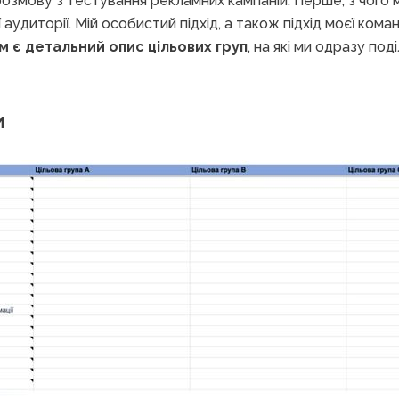
змову з тестування рекламних кампаній. Перше, з чого 
 аудиторії. Мій особистий підхід, а також підхід моєї коман
 є детальний опис цільових груп
, на які ми одразу по
и