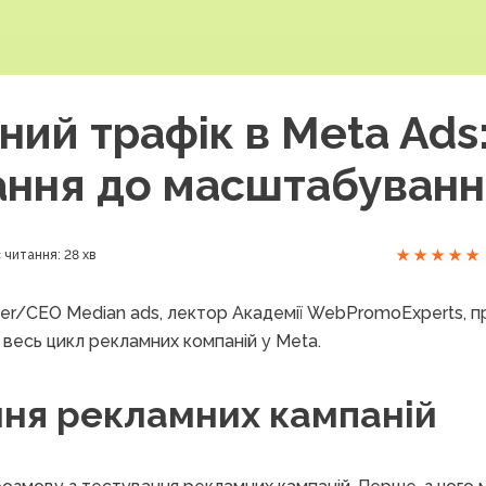
ий трафік в Meta Ads:
ання до масштабуванн
 читання: 28 хв
der/CEO Median ads, лектор Академії WebPromoExperts, пр
 весь цикл рекламних компаній у Meta.
ння рекламних кампаній