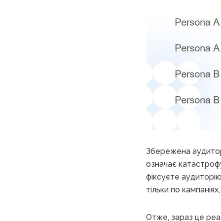
Збережена аудитор
означає катастрофу
фіксуєте аудиторію
тільки по кампаніях
Отже, зараз це реа