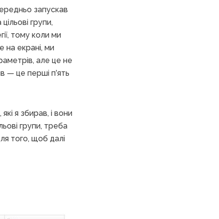
середньо запускав
 цільові групи,
ії, тому коли ми
е на екрані, ми
раметрів, але це не
в — це перші п’ять
які я збирав, і вони
льові групи, треба
ля того, щоб далі