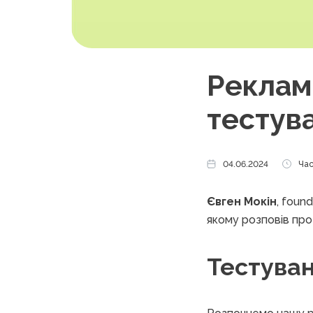
Рекламн
тестув
04.06.2024
Час
Євген Мокін
, foun
якому розповів про
Тестува