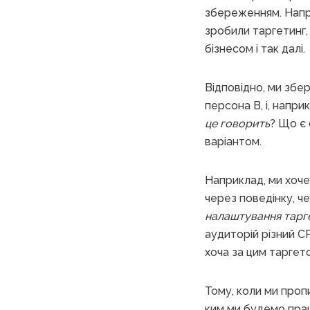
збереженням. Напри
зробили таргетинг,
бізнесом і так далі.
Відповідно, ми збер
персона B, і, напр
це говорить
? Що є 
варіантом.
Наприклад, ми хоче
через поведінку, че
налаштування таргет
аудиторій різний C
хоча за цим таргето
Тому, коли ми пропи
ким ми будемо працю