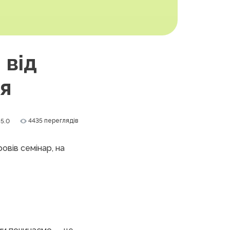
 від
я
4435 переглядів
5.0
овів семінар, на