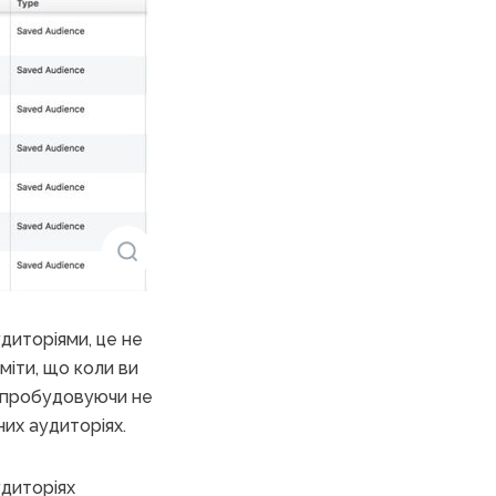
диторіями, це не
міти, що коли ви
и, пробудовуючи не
них аудиторіях.
удиторіях