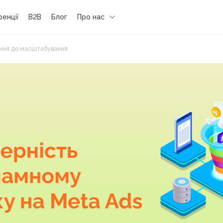
енції
B2B
Блог
Про нас
вання до масштабування