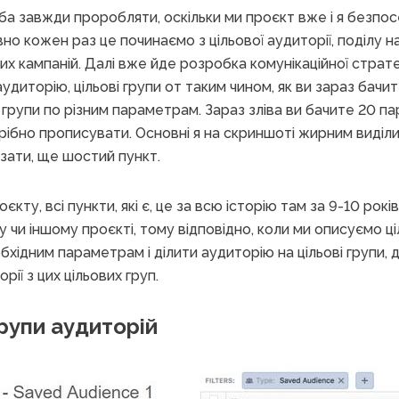
еба завжди проробляти, оскільки ми проєкт вже і я безпо
вно кожен раз це починаємо з цільової аудиторії, поділу на
х кампаній. Далі вже йде розробка комунікаційної стратег
диторію, цільові групи от таким чином, як ви зараз бачит
 групи по різним параметрам. Зараз зліва ви бачите 20 па
трібно прописувати. Основні я на скриншоті жирним виділи
азати, ще шостий пункт.
кту, всі пункти, які є, це за всю історію там за 9-10 років, 
у чи іншому проєкті, тому відповідно, коли ми описуємо ці
бхідним параметрам і ділити аудиторію на цільові групи, д
ії з цих цільових груп.
рупи аудиторій