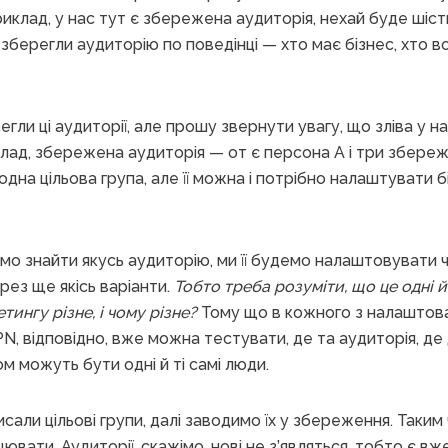
клад, у нас тут є збережена аудиторія, нехай буде шість
 зберегли аудиторію по поведінці — хто має бізнес, хто в
егли ці аудиторії, але прошу звернути увагу, що зліва у на
иклад, збережена аудиторія — от є персона A і три збереж
одна цільова група, але її можна і потрібно налаштувати 
мо знайти якусь аудиторію, ми її будемо налаштовувати ч
рез ще якісь варіанти.
Тобто треба розуміти, що це одні й 
ингу різне, і чому різне?
Тому що в кожного з налаштов
PN, відповідно, вже можна тестувати, де та аудиторія, д
м можуть бути одні й ті самі люди.
сали цільові групи, далі заводимо їх у збереження. Таким
вати. Аудиторії, скажімо, нові не з’являться, тобто є вже 