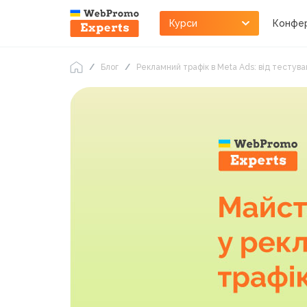
Курси
Конфер
Блог
Рекламний трафік в Meta Ads: від тесту