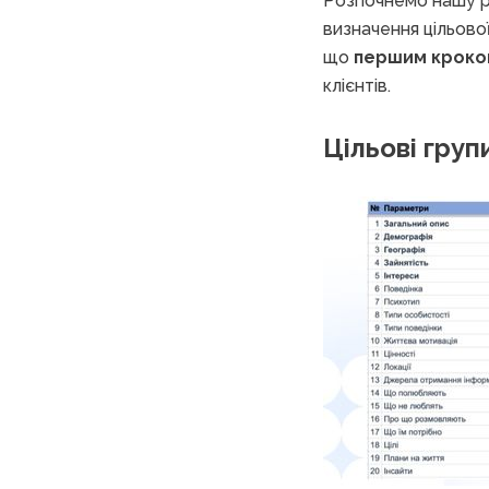
Розпочнемо нашу ро
визначення цільової
що
першим кроком
клієнтів.
Цільові груп