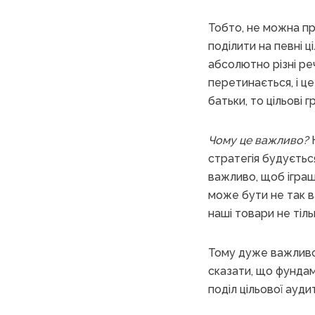
Тобто, не можна про
поділити на певні ц
абсолютно різні реч
перетинається, і ц
батьки, то цільові г
Чому це важливо?
К
стратегія будуєтьс
важливо, щоб іграшк
може бути не так ва
наші товари не тіль
Тому дуже важливо 
сказати, що фундам
поділ цільової ауди