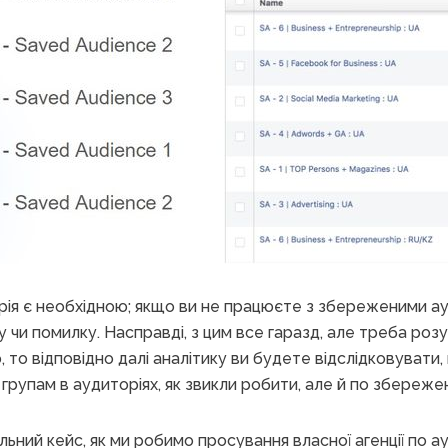
ія є необхідною; якщо ви не працюєте з збереженими ау
 чи помилку. Насправді, з цим все гаразд, але треба розу
, то відповідно далі аналітику ви будете відслідковуват
, групам в аудиторіях, як звикли робити, але й по збереже
льний кейс, як ми робимо просування власної агенції по а