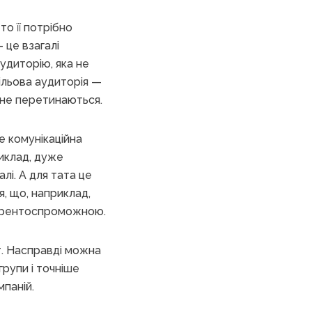
то її потрібно
— це взагалі
аудиторію, яка не
ільова аудиторія —
кі не перетинаються.
е комунікаційна
риклад, дуже
лі. А для тата це
я, що, наприклад,
онкурентоспроможною.
т. Насправді можна
групи і точніше
мпаній.