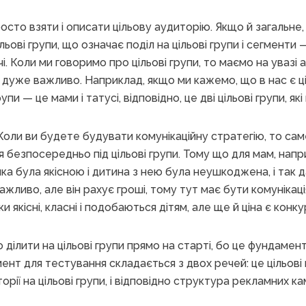
сто взяти і описати цільову аудиторію. Якщо й загальне, 
ільові групи, що означає поділ на цільові групи і сегменти 
і. Коли ми говоримо про цільові групи, то маємо на увазі 
е дуже важливо. Наприклад, якщо ми кажемо, що в нас є ц
рупи — це мами і татусі, відповідно, це дві цільові групи, я
оли ви будете будувати комунікаційну стратегію, то сам
я безпосередньо під цільові групи. Тому що для мам, нап
а була якісною і дитина з нею була неушкоджена, і так да
жливо, але він рахує гроші, тому тут має бути комунікаці
ки якісні, класні і подобаються дітям, але ще й ціна є к
ділити на цільові групи прямо на старті, бо це фундамен
ент для тестування складається з двох речей: це цільові 
торії на цільові групи, і відповідно структура рекламних ка