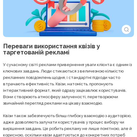
Переваги використання квізів у
таргетованій рекламі
У сучасному світі реклами привернення уваги клієнта є одним із
ключових завдань. Люди стикаються з величезною кількістю
рекламних повідомлень щодня, і стандартні підходи часто
втрачають ефективність. Квізи, натомість, пропонують
інтерактивний формат, який одразу зацікавлює користувачів.
Вони створюють атмосферу залученості, перетворюючи
звичайний перегляд реклами на цікаву взаємодію.
Квізи також забезпечують більш глибоку взаємодію з аудиторією,
адже дозволяють залучати користувачів у процес вибору чи
вирішення завдань. Це робить рекламу не лише помітною, але й
корисною, оскільки квізи адаптуються до конкретних потреб