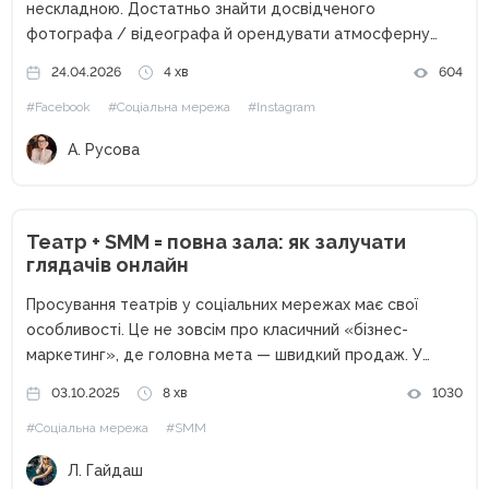
нескладною. Достатньо знайти досвідченого
фотографа / відеографа й орендувати атмосферну
локацію, а з рештою розберемося в процесі. Втім, як
24.04.2026
4 хв
604
виявляється згодом… Цілком можливі перевитрати
#Facebook
#Соціальна мережа
#Instagram
бюджету. Якщо не вистачає реквізиту, техніки чи коштів
для...
А. Русова
Театр + SMM = повна зала: як залучати
глядачів онлайн
Просування театрів у соціальних мережах має свої
особливості. Це не зовсім про класичний «бізнес-
маркетинг», де головна мета — швидкий продаж. У
випадку з театром ми працюємо з культурою, емоціями,
03.10.2025
8 хв
1030
мистецтвом і спільнотою. Тут важливо не просто
#Соціальна мережа
#SMM
заповнити залу глядачами, а...
Л. Гайдаш