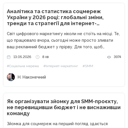
Аналітика та статистика соцмереж
України у 2026 році: глобальні зміни,
тренди та стратегії для інтернет-
маркетологів
Світ цифрового маркетингу ніколи не стоїть на місці. Те,
що працювало вчора, сьогодні може просто зливати
ваш рекламний бюджет у прірву. Для того, щоб
залишатися конкурентоспроможними, залучати якісні
13.05.2026
8 хв
3974
ліди та масштабувати бізнес, інтернет-маркетологу
#Соціальна мережа
#Інтернет-маркетинг
#SMM
критично важливо тримати руку на пульсі статистичних...
Н. Наконечний
Як організувати зйомку для SMM-проєкту,
не перевищивши бюджет і не виснаживши
команду
Зйомка для соцмереж на перший погляд здається