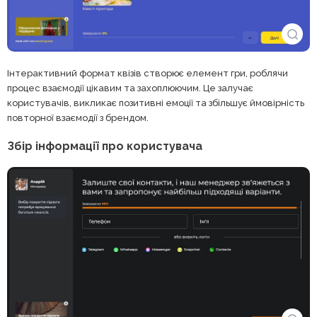
Інтерактивний формат квізів створює елемент гри, роблячи
процес взаємодії цікавим та захоплюючим. Це залучає
користувачів, викликає позитивні емоції та збільшує ймовірність
повторної взаємодії з брендом.
Збір інформації про користувача