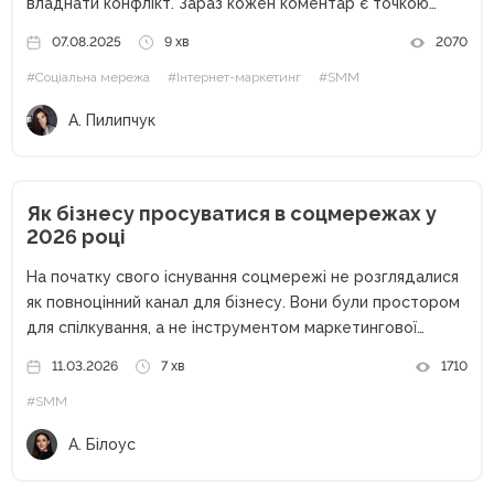
владнати конфлікт. Зараз кожен коментар є точкою
контакту з бізнесом, а отже — або можливістю здобути
07.08.2025
9 хв
2070
лояльність аудиторії, або ризиком зруйнувати довіру і
#Соціальна мережа
#Інтернет-маркетинг
#SMM
репутацію. Розповідаємо на прикладі...
А. Пилипчук
Як бізнесу просуватися в соцмережах у
2026 році
На початку свого існування соцмережі не розглядалися
як повноцінний канал для бізнесу. Вони були простором
для спілкування, а не інструментом маркетингової
стратегії. «Давайте ще й Instagram заведемо, хай
11.03.2026
7 хв
1710
буде», — найчастіший запит, який я отримувала як СММ-
#SMM
експерт до 2020 року....
А. Білоус