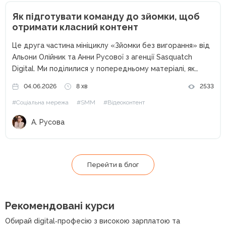
Як підготувати команду до зйомки, щоб
отримати класний контент
Це друга частина мініциклу «Зйомки без вигорання» від
Альони Олійник та Анни Русової з агенції Sasquatch
Digital. Ми поділилися у попередньому матеріалі, як
скласти чекліст для команди та мудборд для клієнта.
04.06.2026
8 хв
2533
Втім, навіть бездоганний мудборд не допоможе, якщо
#Соціальна мережа
#SMM
#Відеоконтент
щось залишилося...
А. Русова
Перейти в блог
Рекомендовані курси
Обирай digital‑професію з високою зарплатою та