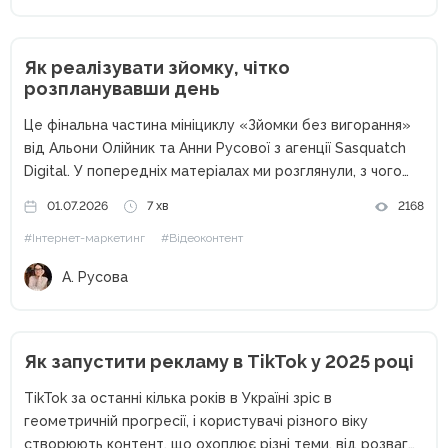
Як реалізувати зйомку, чітко
розпланувавши день
Це фінальна частина мініциклу «Зйомки без вигорання»
від Альони Олійник та Анни Русової з агенції Sasquatch
Digital. У попередніх матеріалах ми розглянули, з чого
розпочинається зйомка: з чекліста, домовленостей,
01.07.2026
7 хв
2168
мудборду. А також — як підготувати команду, реквізит,
#Інтернет-маркетинг
#Відеоконтент
локацію, не витративши...
А. Русова
Як запустити рекламу в TikTok у 2025 році
TikTok за останні кілька років в Україні зріс в
геометричній прогресії, і користувачі різного віку
створюють контент, що охоплює різні теми, від розваг