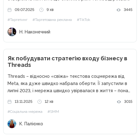
та їжі до здоров'я та фінансів. Більш того, орієнтовно в
09.07.2025
9 хв
3445
кінці 2025 кількість користувачів доступних до реклами...
#Таргетинг
#Таргетована реклама
#TikTok
Н. Наконечний
Як побудувати стратегію входу бізнесу в
Threads
Threads – відносно «свіжа» текстова соцмережа від
Meta, яка дуже швидко набрала оберти. Її запустили в
липні 2023, і мережа швидко увірвалася в життя – понад
100 мільйонів користувачів за кілька днів. На той момент
13.11.2025
12 хв
3015
вона навіть обігнала ChatGPT за...
#Соціальна мережа
#SMM
К. Палієнко