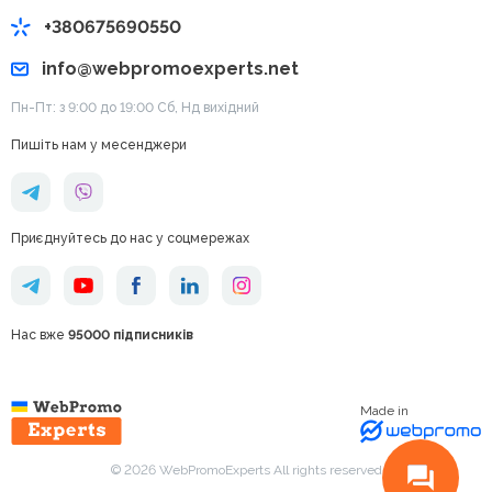
+380675690550
info@webpromoexperts.net
Пн-Пт: з 9:00 до 19:00 Cб, Нд вихідний
Пишіть нам у месенджери
Приєднуйтесь до нас у соцмережах
Нас вже
95000 підписників
Made in
© 2026 WebPromoExperts All rights reserved