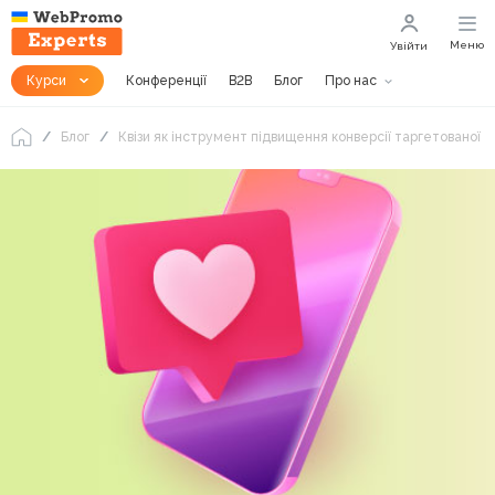
Меню
Увійти
Курси
Конференції
B2B
Блог
Про нас
Блог
Квізи як інструмент підвищення конверсії таргетованої 