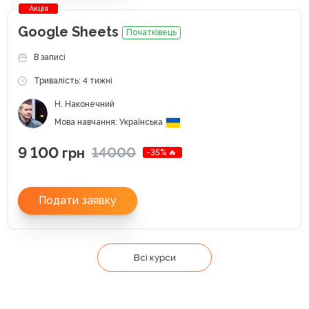
Акція
Google Sheets
Початківець
В записі
Тривалість: 4 тижні
Н. Наконечний
Мова навчання: Українська
9 100
14000
грн
-35% 🔥
Подати заявку
Всі курси