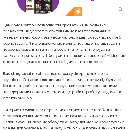
Цей конструктор дозволяє створювати квізи будь-якої
складності, від простих опитувань до багатоступеневих
інтерактивних форм, які максимально адаптуються до потреб
користувача. З його допомогою можна не лише налаштувати
персоналізовані питання та результати, а й інтегрувати
калькулятори вартості, бонуси та знижки, а також гейміфіковані
елементи, що дозволяє значно підвищити конверсію.
Boosting Lead
відрізняється своєю універсальністю та
зручністю. Він дозволяє швидко налаштувати квізи під будь-які
бізнес-потреби, а також інтегрується з різними рекламними
платформами і CRM-системами, що робить роботу з лідами ще
ефективнішою.
Використовуючи цей сервіс, ви отримуєте все необхідне для
реалізації успішних маркетингових кампаній: від детального
налаштування квізів до збору та аналізу даних про користувачів.
Усе це допомагає не лише залучити більше потенційних клієнтів,