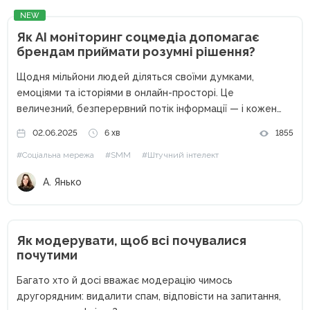
NEW
Як AI моніторинг соцмедіа допомагає
брендам приймати розумні рішення?
Щодня мільйони людей діляться своїми думками,
емоціями та історіями в онлайн-просторі. Це
величезний, безперервний потік інформації — і кожен
його фрагмент може стати цінним сигналом для вашого
02.06.2025
6 хв
1855
бізнесу. Але як серед цього інформаційного шуму
#Соціальна мережа
#SMM
#Штучний інтелект
знайти саме те, що дійсно має...
А. Янько
Як модерувати, щоб всі почувалися
почутими
Багато хто й досі вважає модерацію чимось
другорядним: видалити спам, відповісти на запитання,