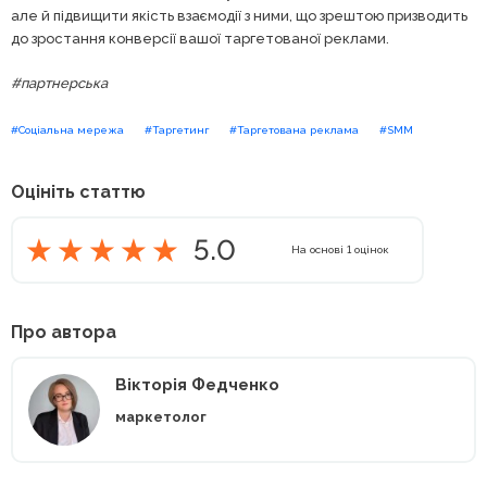
але й підвищити якість взаємодії з ними, що зрештою призводить
до зростання конверсії вашої таргетованої реклами.
#партнерська
#Соціальна мережа
#Таргетинг
#Таргетована реклама
#SMM
Оцініть статтю
5.0
На основі
1
оцінок
Про автора
Вікторія Федченко
маркетолог