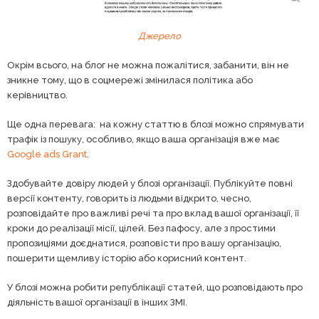
Джерело
Окрім всього, на блог не можна пожалітися, забанити, він не
зникне тому, що в соцмережі змінилася політика або
керівництво.
Ще одна перевага: на кожну статтю в блозі можно спрямувати
трафік із пошуку, особливо, якщо ваша організація вже має
Google ads Grant
.
Здобувайте довіру людей у блозі організації. Публікуйте повні
версії контенту, говорить із людьми відкрито, чесно,
розповідайте про важливі речі та про вклад вашої організації, її
кроки до реалізації місії, цілей. Без пафосу, але з простими
пропозиціями доєднатися, розповісти про вашу організацію,
пошерити щемливу історію або корисний контент.
У блозі можна робити републікації статей, що розповідають про
діяльність вашої організації в інших ЗМІ.