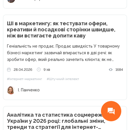
ШІ в маркетингу: як тестувати офери,
креативи й посадкові сторінки швидше,
ніж ви встигаєте допити каву
Геніальність не продає. Продає швидкість У товарному
бізнесі маркетинг зазвичай впирається в дві речі: як
зробити офер, який реально зачепить клієнта; як не
витратити весь бюджет, поки ви перевіряєте, чи він
28.04.2026
9 хв
1684
взагалі працює. На практиці у багатьох малих і середніх...
#Інтернет-маркетинг
#Штучний інтелект
І. Панченко
Аналітика та статистика соцмереж
України у 2026 році: глобальні зміни,
тренди та стратегії для інтернет-