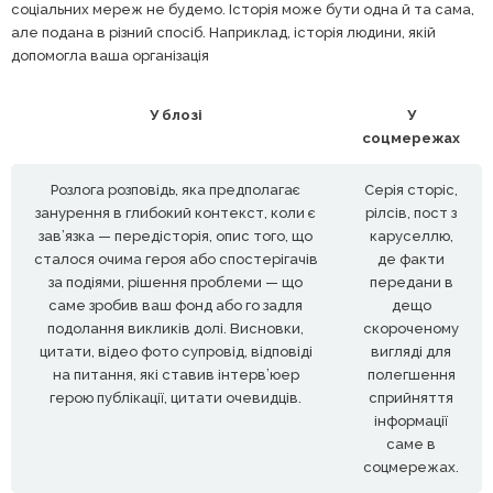
соціальних мереж не будемо. Історія може бути одна й та сама,
але подана в різний спосіб. Наприклад, історія людини, якій
допомогла ваша організація
У блозі
У
соцмережах
Розлога розповідь, яка предполагає
Серія сторіс,
занурення в глибокий контекст, коли є
рілсів, пост з
зав’язка — передісторія, опис того, що
каруселлю,
сталося очима героя або спостерігачів
де факти
за подіями, рішення проблеми — що
передани в
саме зробив ваш фонд або го задля
дещо
подолання викликів долі. Висновки,
скороченому
цитати, відео фото супровід, відповіді
вигляді для
на питання, які ставив інтерв’юер
полегшення
герою публікації, цитати очевидців.
сприйняття
інформації
саме в
соцмережах.