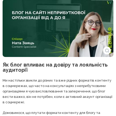
Як блог впливає на довіру та лояльність
аудиторії
Ми настільки звикли до різних та вже рідних форматів контенту
в соцмережах, що часто на консультаціях з неприбутковими
організаціями я чую висловлювання та заперечення, що блог
вести важко, він не потрібен, коли є активний акаунт організації
в соцмережі.
Домовимося, що плутати формати контенту для блогу та