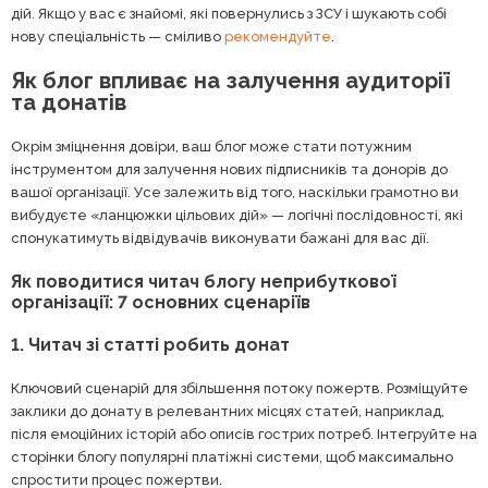
дій. Якщо у вас є знайомі, які повернулись з ЗСУ і шукають собі
нову спеціальність — сміливо
рекомендуйте
.
Як блог впливає на залучення аудиторії
та донатів
Окрім зміцнення довіри, ваш блог може стати потужним
інструментом для залучення нових підписників та донорів до
вашої організації. Усе залежить від того, наскільки грамотно ви
вибудуєте «ланцюжки цільових дій» — логічні послідовності, які
спонукатимуть відвідувачів виконувати бажані для вас дії.
Як поводитися читач блогу неприбуткової
організації: 7 основних сценаріїв
1. Читач зі статті робить донат
Ключовий сценарій для збільшення потоку пожертв. Розміщуйте
заклики до донату в релевантних місцях статей, наприклад,
після емоційних історій або описів гострих потреб. Інтегруйте на
сторінки блогу популярні платіжні системи, щоб максимально
спростити процес пожертви.