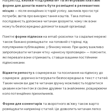
Наприклад,
кнопки «Підтримати» та інтегровані платіжні
форми для донатів мають бути розміщені в релевантних
місцях
— після емоційних історій успіху, закликів про гострі
потреби, звітів про використання коштів. Така логічна
послідовність допоможе читачам зрозуміти, чому і як вони
можуть безпосередньо допомогти вашій організації.
Помітні
форми підписки
на email-розсилки та соціальні мережі
також бажано розміщувати на головній сторінці, під
популярними публікаціями, у бічному меню. При цьому важливо
запропонувати читачам чітку «ціннісну пропозицію» — пояснити,
які переваги вони отримають, ставши вашими постійними
підписниками.
Віджети репосту
в соцмережах та посилання на підписку до
соцмереж доречно інтегрувати безпосередньо в текст статей.
Таким чином ви даєте читачам зручну можливість поділитися
цікавим контентом зі своїми друзями та знайомими, розширюючи
коло потенційних прихильників.
Форми для коментарів
та зворотного зв’язку також варто
розміщувати наприкінці статей. Це дозволить читачам легко