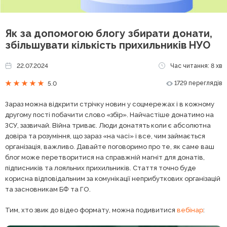
Як за допомогою блогу збирати донати,
збільшувати кількість прихильників НУО
22.07.2024
Час читання: 8 хв
1729 переглядів
5.0
Зараз можна відкрити стрічку новин у соцмережах і в кожному
другому пості побачити слово «збір». Найчастіше донатимо на
ЗСУ, зазвичай. Війна триває. Люди донатять коли є абсолютна
довіра та розуміння, що зараз «на часі» і все, чим займається
організація, важливо. Давайте поговоримо про те, як саме ваш
блог може перетворитися на справжній магніт для донатів,
підписників та лояльних прихильників. Стаття точно буде
корисна відповідальним за комунікації неприбуткових організацій
та засновникам БФ та ГО.
Тим, хто звик до відео формату, можна подивитися
вебінар
: