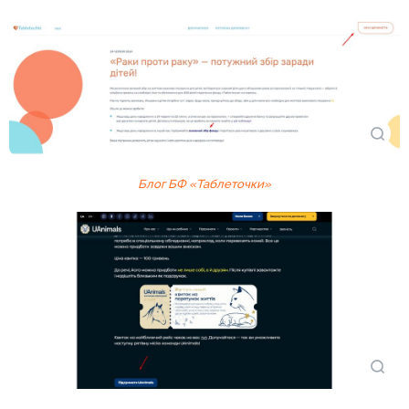
Блог БФ «Таблеточки»