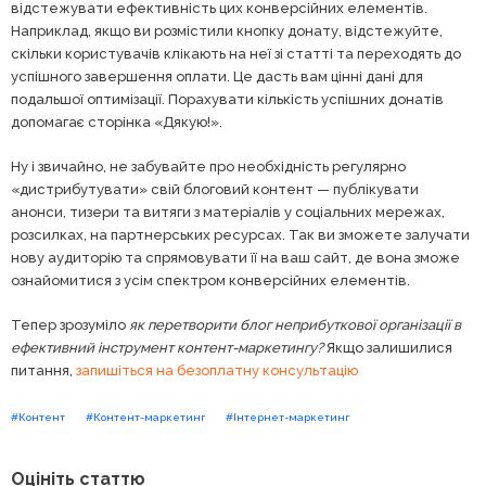
відстежувати ефективність цих конверсійних елементів.
Наприклад, якщо ви розмістили кнопку донату, відстежуйте,
скільки користувачів клікають на неї зі статті та переходять до
успішного завершення оплати. Це дасть вам цінні дані для
подальшої оптимізації. Порахувати кількість успішних донатів
допомагає сторінка «Дякую!».
Ну і звичайно, не забувайте про необхідність регулярно
«дистрибутувати» свій блоговий контент — публікувати
анонси, тизери та витяги з матеріалів у соціальних мережах,
розсилках, на партнерських ресурсах. Так ви зможете залучати
нову аудиторію та спрямовувати її на ваш сайт, де вона зможе
ознайомитися з усім спектром конверсійних елементів.
Тепер зрозуміло
як перетворити блог неприбуткової організації в
ефективний інструмент контент-маркетингу?
Якщо залишилися
питання,
запишіться на безоплатну консультацію
#Контент
#Контент-маркетинг
#Інтернет-маркетинг
Оцініть статтю