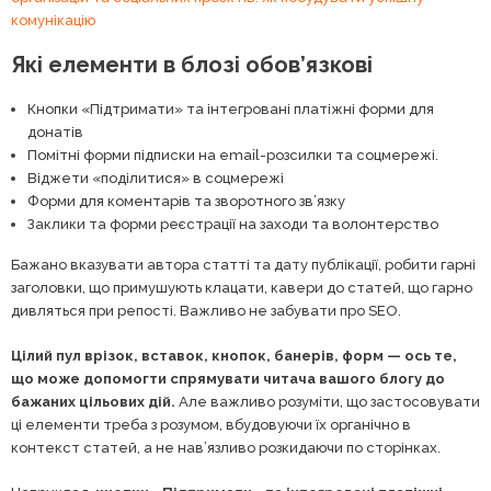
комунікацію
Які елементи в блозі обов’язкові
Кнопки «Підтримати» та інтегровані платіжні форми для
донатів
Помітні форми підписки на email-розсилки та соцмережі.
Віджети «поділитися» в соцмережі
Форми для коментарів та зворотного зв’язку
Заклики та форми реєстрації на заходи та волонтерство
Бажано вказувати автора статті та дату публікації, робити гарні
заголовки, що примушують клацати, кавери до статей, що гарно
дивляться при репості. Важливо не забувати про SEO.
Цілий пул врізок, вставок, кнопок, банерів, форм — ось те,
що може допомогти спрямувати читача вашого блогу до
бажаних цільових дій.
Але важливо розуміти, що застосовувати
ці елементи треба з розумом, вбудовуючи їх органічно в
контекст статей, а не нав’язливо розкидаючи по сторінках.