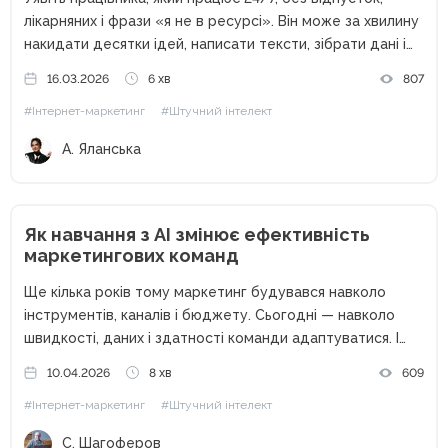
лікарняних і фрази «я не в ресурсі». Він може за хвилину
накидати десятки ідей, написати тексти, зібрати дані і
навіть допомогти з креативами. Звучить як ідеальний
16.03.2026
6 хв
807
співробітник, правда? Перша думка, ChatGPT. Але
#Інтернет-маркетинг
#Штучний інтелект
сьогодні...
А. Яланська
Як навчання з AI змінює ефективність
маркетингових команд
Ще кілька років тому маркетинг будувався навколо
інструментів, каналів і бюджету. Сьогодні — навколо
швидкості, даних і здатності команди адаптуватися. І
саме тут на перший план виходить штучний інтелект. AI
10.04.2026
8 хв
609
вже не виглядає як «експеримент» або «цікава
#Інтернет-маркетинг
#Штучний інтелект
новинка». У багатьох...
С. Шагоферов