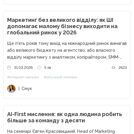
Маркетинг без великого відділу: як ШІ
допомагає малому бізнесу виходити на
глобальний ринок у 2026
Ще п'ять років тому вихід на міжнародний ринок вимагав
або великого бюджету на агентство, або власного
відділу маркетингу з аналітиком, копірайтером, SMM-
фахівцем і таргетологом. Малий бізнес дивився на
31.03.2026
5 хв
2623
глобальні ринки як на щось недосяжне: надто дорого і
#Інтернет-магазин
#Штучний інтелект
надто ризиковано. У...
І. Смук
AI-First мислення: як одна людина робить
більше за команду з десяти
На семінарі Євген Красовицький, Head of Marketing