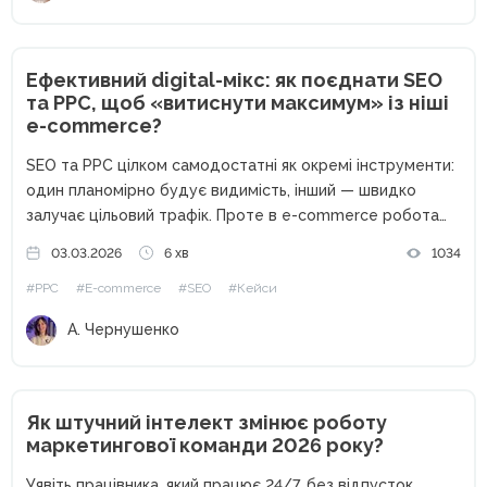
Ефективний digital-мікс: як поєднати SEO
та PPC, щоб «витиснути максимум» із ніші
e-commerce?
SEO та PPC цілком самодостатні як окремі інструменти:
один планомірно будує видимість, інший — швидко
залучає цільовий трафік. Проте в e-commerce робота
цих каналів як ізольованих одиниць часто обмежує
03.03.2026
6 хв
1034
загальний результат. На прикладі кейсу Webpromo та
#PPC
#E-commerce
#SEO
#Кейси
Samsung Experience Store розберемо,...
А. Чернушенко
Як штучний інтелект змінює роботу
маркетингової команди 2026 року?
Уявіть працівника, який працює 24/7, без відпусток,