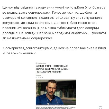
Це моя відповідь на твердження «мені не потрібен блог бо я все
це розповідаю в соцмережах». Голосую «за» те, що блог та
соцмережі доповнюють один одне і входять у систему каналів
комунікації, де є єдина система. До того ж блог може стати
власним ЗМІ організації, де можна публікувати довгі лонгріди,
дослідження, огляди, інтерв’ю, методички, аналітику — формати,
які не притаманні соцмережам.
А ось приклад довгого інтерв’ю, де кожне слово важливе в блозі
«Повернись живим»: