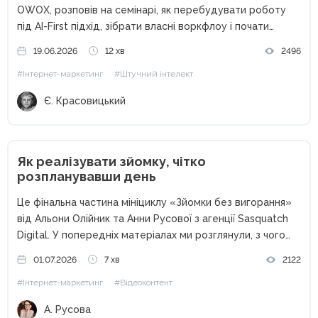
OWOX, розповів на семінарі, як перебудувати роботу
під AI-First підхід, зібрати власні воркфлоу і почати
отримувати більше результату без збільшення обсягу
19.06.2026
12 хв
2496
задач. За останні два роки штучний інтелект перестав
#Інтернет-маркетинг
#Штучний інтелект
бути просто помічником. Для...
Є. Красовицький
Як реалізувати зйомку, чітко
розпланувавши день
Це фінальна частина мініциклу «Зйомки без вигорання»
від Альони Олійник та Анни Русової з агенції Sasquatch
Digital. У попередніх матеріалах ми розглянули, з чого
розпочинається зйомка: з чекліста, домовленостей,
01.07.2026
7 хв
2122
мудборду. А також — як підготувати команду, реквізит,
#Інтернет-маркетинг
#Відеоконтент
локацію, не витративши...
А. Русова