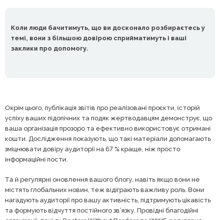
Коли люди бачитимуть, що ви досконало розбираєтесь у
темі, вони з більшою довірою сприйматимуть і ваші
заклики про допомогу.
Окрім цього, публікація звітів про реалізовані проєкти, історій
успіху ваших підопічних та подяк жертводавцям демонструє, що
ваша організація прозоро та ефективно використовує отримані
кошти. Дослідження показують, що такі матеріали допомагають
зміцнювати довіру аудиторії на 67 % краще, ніж просто
інформаційні пости.
Та й регулярні оновлення вашого блогу, навіть якщо вони не
містять глобальних новин, теж відіграють важливу роль. Вони
нагадують аудиторії про вашу активність, підтримують
цікавість
та формують відчуття постійного зв’язку. Провідні благодійні