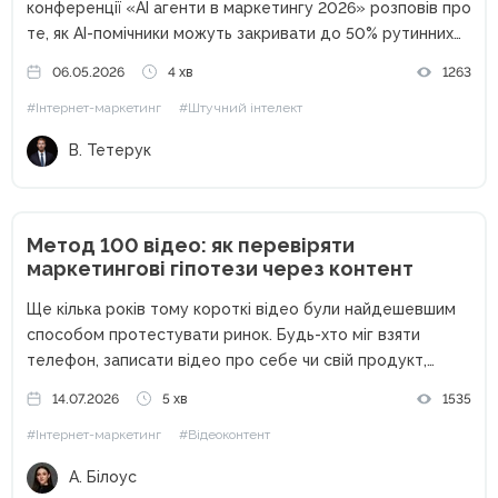
конференції «AI агенти в маркетингу 2026» розповів про
те, як AI-помічники можуть закривати до 50% рутинних
процесів у маркетингу — від обробки пошти до
06.05.2026
4 хв
1263
створення контенту та автоматизації аналітики.
#Інтернет-маркетинг
#Штучний інтелект
Сьогодні штучний інтелект уже...
В. Тетерук
Метод 100 відео: як перевіряти
маркетингові гіпотези через контент
Ще кілька років тому короткі відео були найдешевшим
способом протестувати ринок. Будь-хто міг взяти
телефон, записати відео про себе чи свій продукт,
опублікувати його без жодних вкладень і отримати
14.07.2026
5 хв
1535
перших клієнтів. Сьогодні ситуація кардинально
#Інтернет-маркетинг
#Відеоконтент
змінилася. Кількість контенту зросла в рази,...
А. Білоус