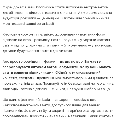
Окрім донатів, ваш блог може стати потужним інструментом
для збільшення кількості ваших підписників. Адже саме лояльна
аудиторія розсилки — це найцінніші потенційні прихильники та
жертводавці вашої організації.
Ключовим кроком тут є, звісно ж, розміщення помітних форм
підписки на email-розсилку. Розташовуйте їх у верхній частині
сайту, під популярними статтями, у бічному меню — у тих місцях,
де вони будуть легко помітні для читачів.
Але просте розміщення форми — це ще не все.
Ви маєте
запропонувати читачам вагомі аргументи, чому вони мають
стати вашими підписниками.
Обіцяйте їм ексклюзивний
контент, спеціальні пропозиції, можливість першими дізнаватися
про важливі ініціативи. Пропонуйте їм безкоштовні матеріали на
знак вдячності за підписку — e-книги, інструкції, шаблони тощо.
Ще один ефективний підхід — створення спеціального
«ексклюзивного» контенту, доступного лише для ваших
підписників. Це можуть бути закриті інтерв’ю з експертами, звіти
про реалізовані проєкти чи аналітичні матеріали. Такий контент