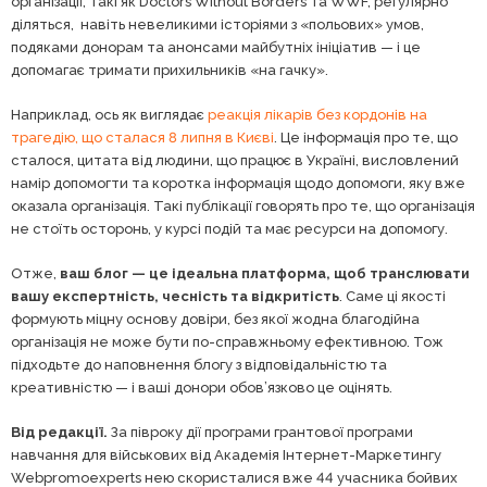
організації, такі як Doctors Without Borders та WWF, регулярно
діляться, навіть невеликими історіями з «польових» умов,
подяками донорам та анонсами майбутніх ініціатив — і це
допомагає тримати прихильників «на гачку».
Наприклад, ось як виглядає
реакція лікарів без кордонів на
трагедію, що сталася 8 липня в Києві
. Це інформація про те, що
сталося, цитата від людини, що працює в Україні, висловлений
намір допомогти та коротка інформація щодо допомоги, яку вже
оказала організація. Такі публікації говорять про те, що організація
не стоїть осторонь, у курсі подій та має ресурси на допомогу.
Отже,
ваш блог — це ідеальна платформа, щоб транслювати
вашу експертність, чесність та відкритість
. Саме ці якості
формують міцну основу довіри, без якої жодна благодійна
організація не може бути по-справжньому ефективною. Тож
підходьте до наповнення блогу з відповідальністю та
креативністю — і ваші донори обов’язково це оцінять.
Від редакції.
За півроку дії програми грантової програми
навчання для військових від Академія Інтернет-Маркетингу
Webpromoexperts нею скористалися вже 44 учасника бойвих