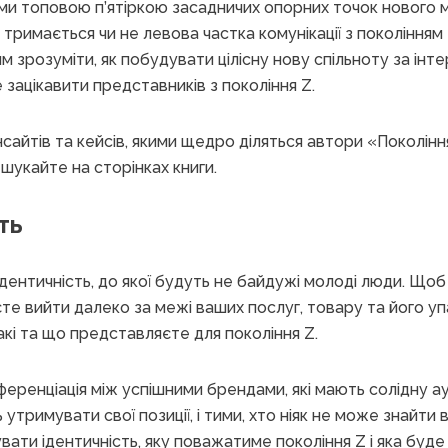
ами топовою п’ятіркою засадничих опорних точок нового
 тримається чи не левова частка комунікації з поколінням
 зрозуміти, як побудувати цілісну нову спільноту за інт
 зацікавити представників з покоління Z.
нсайтів та кейсів, якими щедро діляться автори «Поколінн
шукайте на сторінках книги.
ть
дентичність, до якої будуть не байдужі молоді люди. Що
аєте вийти далеко за межі ваших послуг, товару та його у
акі та що представляєте для покоління Z.
ференціація між успішними брендами, які мають солідну а
утримувати свої позиції, і тими, хто ніяк не може знайти
ати ідентичність, яку поважатиме покоління Z і яка буд