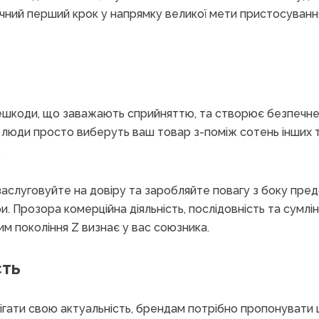
ачний перший крок у напрямку великої мети пристосуван
ешкоди, що заважають сприйняттю, та створює безпечне
 люди просто виберуть ваш товар з-поміж сотень інших то
.
заслуговуйте на довіру та заробляйте повагу з боку пред
. Прозора комерційна діяльність, послідовність та сумлінн
им покоління Z визнає у вас союзника.
сть
ігати свою актуальність, брендам потрібно пропонувати 