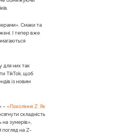
, не обмежуючи
ків.
умерами». Смаки та
жені. І тепер вже
намагаються
 для них так
ти TikTok, щоб
ндів із новим
» –
«Покоління Z. Як
осягнути складність
ь на зумерів»,
 погляд на Z-