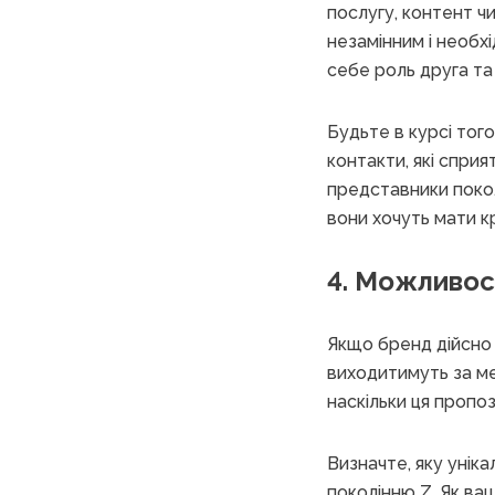
послугу, контент чи
незамінним і необх
себе роль друга та
Будьте в курсі тог
контакти, які сприя
представники покол
вони хочуть мати к
4. Можливос
Якщо бренд дійсно 
виходитимуть за ме
наскільки ця пропо
Визначте, яку унік
поколінню Z. Як ва