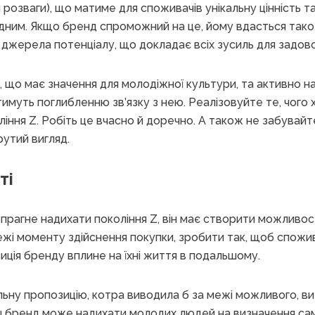
 розваги), що матиме для споживачів унікальну цінність т
ідним. Якщо бренд спроможний на це, йому вдасться так
 джерела потенціалу, що докладає всіх зусиль для задов
о, що має значення для молодіжної культури, та активно 
тимуть поглибленню зв’язку з нею. Реалізовуйте те, чого 
іння Z. Робіть це вчасно й доречно. А також не забувайт
рутий вигляд.
ті
прагне надихати покоління Z, він має створити можливос
жі моменту здійснення покупки, зробити так, щоб спожив
зиція бренду вплине на їхні життя в подальшому.
альну пропозицію, котра виводила б за межі можливого, 
ш бренд може надихати молодих людей на визначення сами