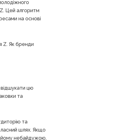
 молодіжного
 Z. Цей алгоритм
ересами на основі
я Z. Як бренди
б відшукати цю
паковки та
удиторію та
 власний шлях. Якщо
е йому небайдужою,