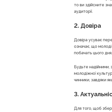
то ви здійсните зн
аудиторії.
2. Довіра
Довіра усуває пер
означає, що молоді
побачать цього дня
Будьте надійними, 
молодіжної культури
чинники, завдяки як
3. Актуальні
Для того, щоб збер