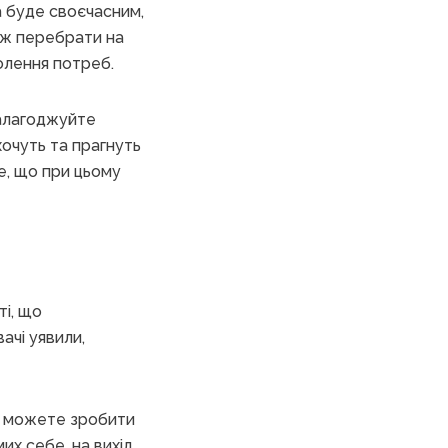
а буде своєчасним,
ож перебрати на
олення потреб.
налагоджуйте
хочуть та прагнуть
е, що при цьому
ті, що
ачі уявили,
ви можете зробити
х себе, на вихід