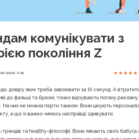
ндам комунікувати з
рією покоління Z
читання: 4 хв
юди, довіру яких треба завоювати за 15 секунд. А втратит
ві до фальші та брехні, тонко відчувають погану рекламу 
. На них не можна перти танком. Вони цінують персоналіз
кту, а ще їх важко чимось насправді здивувати.
-трендів та healthy-філософії. Вони лякають своїх бабусь