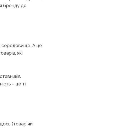
ня бренду до
 середовище. А це
варів, які
ставників
ість – це ті
щось (товар чи