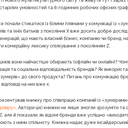
ті нового мультикультурного світу та живуть тут і зараз
тарілих умовностей та 8-годинних робочих офісних графі
е почали стикатися із білими плямами у комунікації із «з
ів та їхніх батьків з покоління Х вже досить добре дослід
енерацій, що мають власний бізнес, компанію чи бренд, 
ти комерційну лексику спілкування з поколінням Z.
ажів вони найчастіше обирають (офлайн чи онлайн)? Чому
ація та соціальна відповідальність брендів? Як використа
зумерів» до свого продукта? Питань про комунікацію бре
 відповіді на них вже є.
резентував книжку про співпрацю компаній із «зумерами
довіру»
. Автори цієї книжки не лише змогли зрозуміти та 
Z, але й показали, як відомі бренди вже успішно «виходят
юють з ними спільноту. Книжка надає дуже інсайдерський