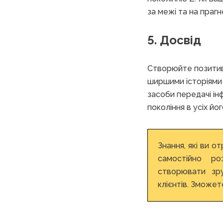
за межі та на праг
5. Досвід
Створюйте позитивн
ширшими історіями 
засоби передачі ін
покоління в усіх йо
Знання, які ви о
самостійно ро
створювати зру
клієнтів. Зможет