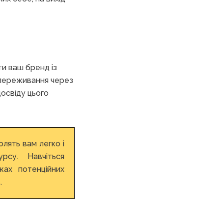
ти ваш бренд із
 переживання через
досвіду цього
олять вам легко і
рсу. Навчіться
жах потенційних
.