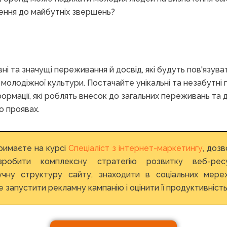
нення до майбутніх звершень?
і та значущі переживання й досвід, які будуть пов'язува
молодіжної культури. Постачайте унікальні та незабутні
формації, які роблять внесок до загальних переживань та 
го проявах.
тримаєте на курсі
Спеціаліст з інтернет-маркетингу
, дозв
зробити комплексну стратегію розвитку веб-ресу
чну структуру сайту, знаходити в соціальних мере
е запустити рекламну кампанію і оцінити її продуктивність