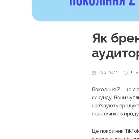
Як бре
аудито
18.01.2022
Час 
Покоління Z – це л
секунду. Вони чутли
нав'язують продукт
практичність проду
Це покоління TikTok