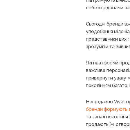
підтримують ціннос
себе кордонами зас
Сьогодні бренди вж
уподобання міленіал
представники цих г
зрозуміти та вивчи
Які платформи прод
важлива персоналіз
привернути увагу «
поколінням багато, і
Нещодавно Vivat п
бренди формують 
та запал покоління 
продають їм, створ