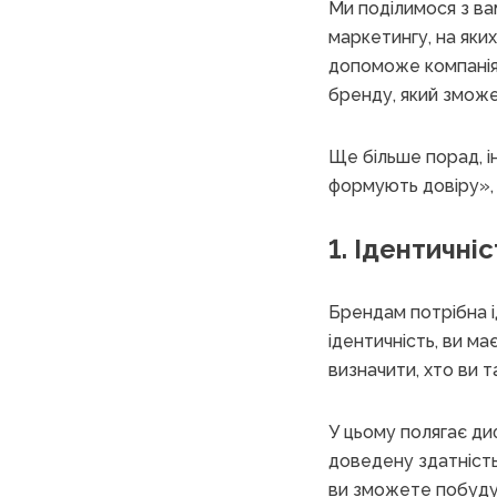
Ми поділимося з в
маркетингу, на яких
допоможе компаніям
бренду, який зможе
Ще більше порад, і
формують довіру», 
1. Ідентичніс
Брендам потрібна і
ідентичність, ви м
визначити, хто ви т
У цьому полягає ди
доведену здатність 
ви зможете побудув