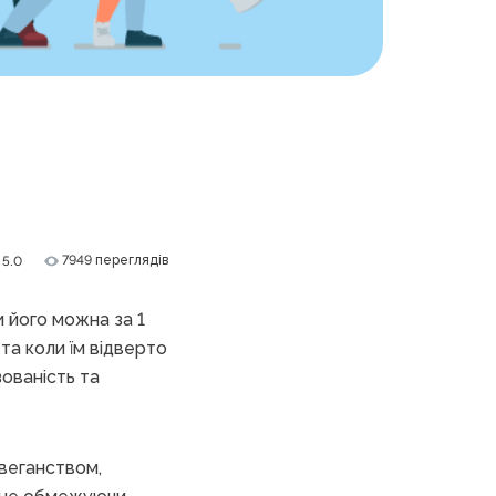
7949 переглядів
5.0
и його можна за 1
та коли їм відверто
ованість та
 веганством,