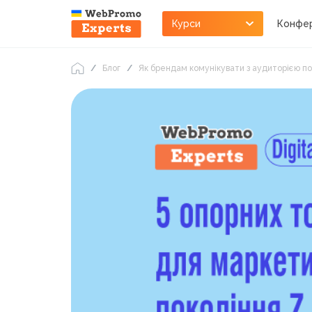
Курси
Конфер
Блог
Як брендам комунікувати з аудиторією по