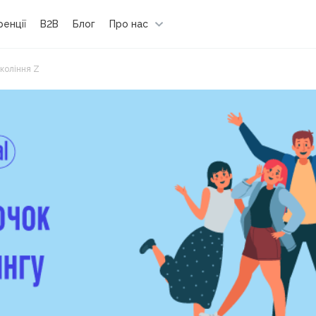
енції
B2B
Блог
Про нас
коління Z