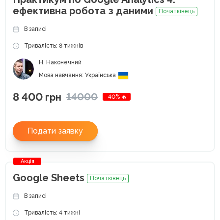
ефективна робота з даними
Початківець
В записі
Тривалість: 8 тижнів
Н. Наконечний
Мова навчання: Українська
8 400
14000
грн
-40% 🔥
Подати заявку
Акція
Google Sheets
Початківець
В записі
Тривалість: 4 тижні