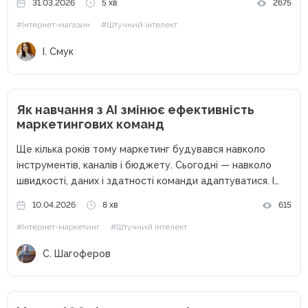
31.03.2026
5 хв
2675
глобальні ринки як на щось недосяжне: надто дорого і
#Інтернет-магазин
#Штучний інтелект
надто ризиковано. У...
І. Смук
Як навчання з AI змінює ефективність
маркетингових команд
Ще кілька років тому маркетинг будувався навколо
інструментів, каналів і бюджету. Сьогодні — навколо
швидкості, даних і здатності команди адаптуватися. І
саме тут на перший план виходить штучний інтелект. AI
10.04.2026
8 хв
615
вже не виглядає як «експеримент» або «цікава
#Інтернет-маркетинг
#Штучний інтелект
новинка». У багатьох...
С. Шагоферов