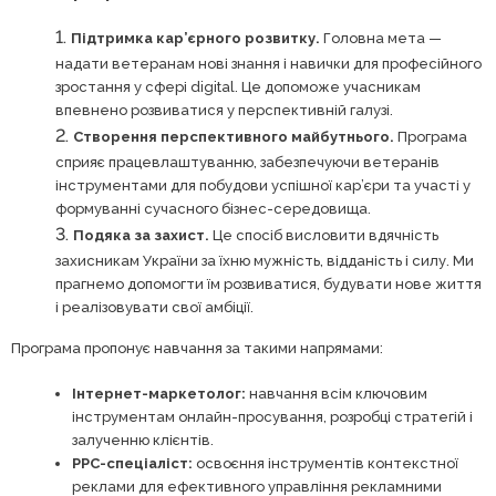
Підтримка кар’єрного розвитку.
Головна мета —
надати ветеранам нові знання і навички для професійного
зростання у сфері digital. Це допоможе учасникам
впевнено розвиватися у перспективній галузі.
Створення перспективного майбутнього.
Програма
сприяє працевлаштуванню, забезпечуючи ветеранів
інструментами для побудови успішної кар’єри та участі у
формуванні сучасного бізнес-середовища.
Подяка за захист.
Це спосіб висловити вдячність
захисникам України за їхню мужність, відданість і силу. Ми
прагнемо допомогти їм розвиватися, будувати нове життя
і реалізовувати свої амбіції.
Програма пропонує навчання за такими напрямами:
Інтернет-маркетолог:
навчання всім ключовим
інструментам онлайн-просування, розробці стратегій і
залученню клієнтів.
PPC-спеціаліст:
освоєння інструментів контекстної
реклами для ефективного управління рекламними