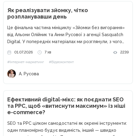
Як реалізувати зйомку, чітко
розпланувавши день
Це фінальна частина мініциклу «Зйомки без вигорання»
від Альони Олійник та Анни Русової з агенції Sasquatch
Digital. У попередніх матеріалах ми розглянули, з чого
розпочинається зйомка: з чекліста, домовленостей,
01.07.2026
7 хв
2239
мудборду. А також — як підготувати команду, реквізит,
#Інтернет-маркетинг
#Відеоконтент
локацію, не витративши...
А. Русова
Ефективний digital-мікс: як поєднати SEO
та PPC, щоб «витиснути максимум» із ніші
e-commerce?
SEO та PPC цілком самодостатні як окремі інструменти:
один планомірно будує видимість, інший — швидко