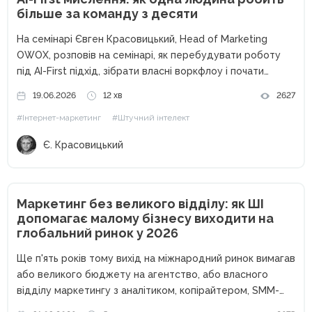
більше за команду з десяти
На семінарі Євген Красовицький, Head of Marketing
OWOX, розповів на семінарі, як перебудувати роботу
під AI-First підхід, зібрати власні воркфлоу і почати
отримувати більше результату без збільшення обсягу
19.06.2026
12 хв
2627
задач. За останні два роки штучний інтелект перестав
#Інтернет-маркетинг
#Штучний інтелект
бути просто помічником. Для...
Є. Красовицький
Маркетинг без великого відділу: як ШІ
допомагає малому бізнесу виходити на
глобальний ринок у 2026
Ще п'ять років тому вихід на міжнародний ринок вимагав
або великого бюджету на агентство, або власного
відділу маркетингу з аналітиком, копірайтером, SMM-
фахівцем і таргетологом. Малий бізнес дивився на