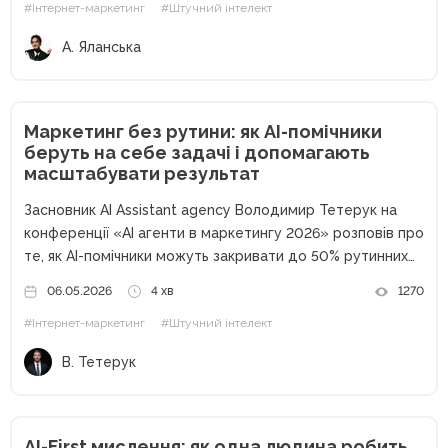
#Інтернет-маркетинг
#Штучний інтелект
сьогодні...
А. Яланська
Маркетинг без рутини: як AI-помічники
беруть на себе задачі і допомагають
масштабувати результат
Засновник AI Assistant agency Володимир Тетерук на
конференції «AI агенти в маркетингу 2026» розповів про
те, як AI-помічники можуть закривати до 50% рутинних
процесів у маркетингу — від обробки пошти до
06.05.2026
4 хв
1270
створення контенту та автоматизації аналітики.
#Інтернет-маркетинг
#Штучний інтелект
Сьогодні штучний інтелект уже...
В. Тетерук
AI-First мислення: як одна людина робить