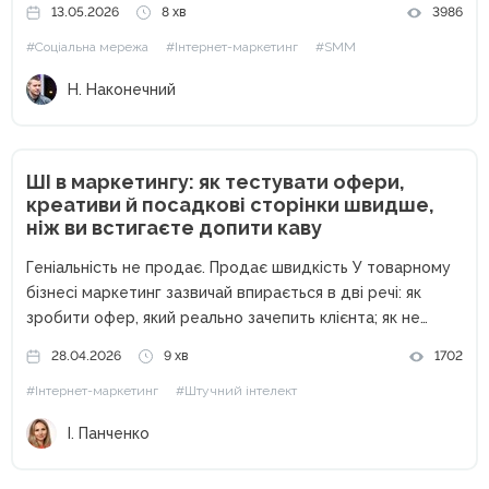
13.05.2026
8 хв
3986
ліди та масштабувати бізнес, інтернет-маркетологу
#Соціальна мережа
#Інтернет-маркетинг
#SMM
критично важливо тримати руку на пульсі статистичних...
Н. Наконечний
ШІ в маркетингу: як тестувати офери,
креативи й посадкові сторінки швидше,
ніж ви встигаєте допити каву
Геніальність не продає. Продає швидкість У товарному
бізнесі маркетинг зазвичай впирається в дві речі: як
зробити офер, який реально зачепить клієнта; як не
витратити весь бюджет, поки ви перевіряєте, чи він
28.04.2026
9 хв
1702
взагалі працює. На практиці у багатьох малих і середніх...
#Інтернет-маркетинг
#Штучний інтелект
І. Панченко