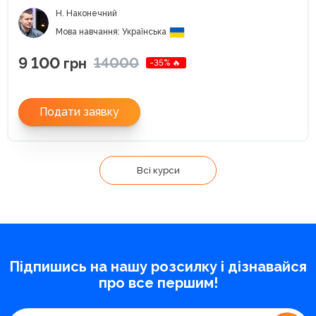
Н. Наконечний
Мова навчання: Українська
9 100
14000
грн
-35% 🔥
Подати заявку
Всі курси
Підпишись на нашу розсилку і дізнавайся
про все першим!