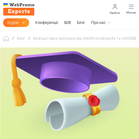
Меню
Увійти
Курси
Конференції
B2B
Блог
Про нас
Блог
Безкоштовна програма від WebPromoExperts та UKRSIBBAN