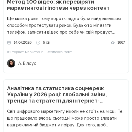
Метод 100 відео: як перевіряти
маркетингові гіпотези через контент
Ще кілька років тому короткі відео були найдешевшим
способом протестувати ринок. Будь-хто міг взяти
телефон, записати відео про себе чи свій продукт,
опублікувати його без жодних вкладень і отримати
14.07.2026
5 хв
1667
перших клієнтів. Сьогодні ситуація кардинально
#Інтернет-маркетинг
#Відеоконтент
змінилася. Кількість контенту зросла в рази,...
А. Білоус
Аналітика та статистика соцмереж
України у 2026 році: глобальні зміни,
тренди та стратегії для інтернет-
маркетологів
Світ цифрового маркетингу ніколи не стоїть на місці. Те,
що працювало вчора, сьогодні може просто зливати
ваш рекламний бюджет у прірву. Для того, щоб
залишатися конкурентоспроможними, залучати якісні