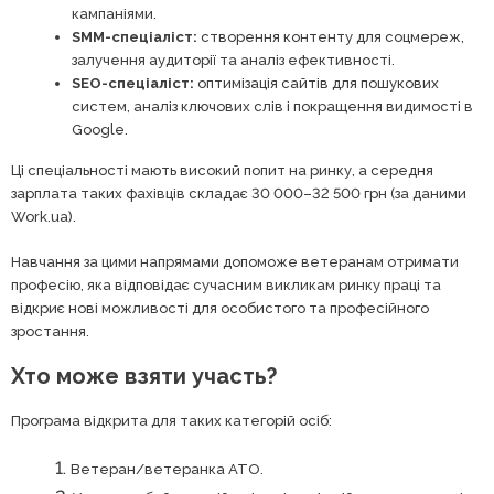
кампаніями.
SMM-спеціаліст:
створення контенту для соцмереж,
залучення аудиторії та аналіз ефективності.
SEO-спеціаліст:
оптимізація сайтів для пошукових
систем, аналіз ключових слів і покращення видимості в
Google.
Ці спеціальності мають високий попит на ринку, а середня
зарплата таких фахівців складає 30 000–32 500 грн (за даними
Work.ua).
Навчання за цими напрямами допоможе ветеранам отримати
професію, яка відповідає сучасним викликам ринку праці та
відкриє нові можливості для особистого та професійного
зростання.
Хто може взяти участь?
Програма відкрита для таких категорій осіб:
Ветеран/ветеранка АТО.