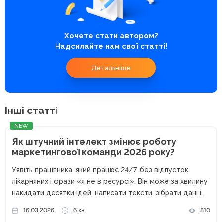
Хочете стати автором?
Надсилайте нам свої статті!
Детальніше
Інші статті
NEW
Як штучний інтелект змінює роботу
маркетингової команди 2026 року?
Уявіть працівника, який працює 24/7, без відпусток,
лікарняних і фрази «я не в ресурсі». Він може за хвилину
накидати десятки ідей, написати тексти, зібрати дані і
навіть допомогти з креативами. Звучить як ідеальний
16.03.2026
6 хв
810
співробітник, правда? Перша думка, ChatGPT. Але