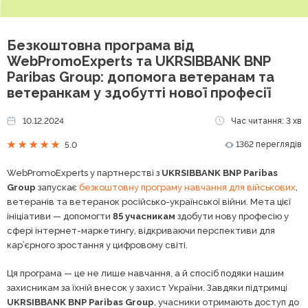
Безкоштовна програма від
WebPromoExperts та UKRSIBBANK BNP
Paribas Group: допомога ветеранам та
ветеранкам у здобутті нової професії
10.12.2024
Час читання: 3 хв
1362 переглядів
5.0
WebPromoExperts у партнерстві з
UKRSIBBANK BNP Paribas
Group
запускає
безкоштовну програму навчання для військових
,
ветеранів та ветеранок російсько-української війни. Мета цієї
ініціативи — допомогти
85 учасникам
здобути нову професію у
сфері інтернет-маркетингу, відкриваючи перспективи для
кар’єрного зростання у цифровому світі.
Ця програма — це не лише навчання, а й спосіб подяки нашим
захисникам за їхній внесок у захист України. Завдяки підтримці
UKRSIBBANK BNP Paribas Group
, учасники отримають доступ до