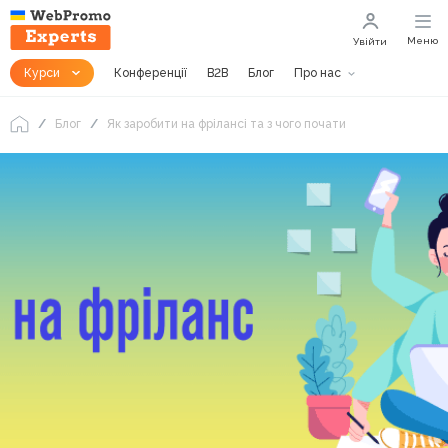
Меню
Увійти
Курси
Конференції
B2B
Блог
Про нас
Блог
Як заробити на фрілансі та з чого почати