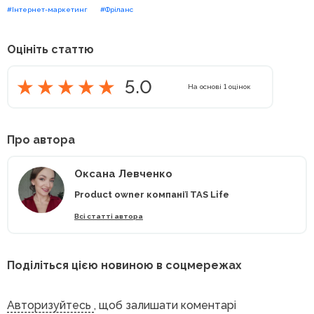
#Інтернет-маркетинг
#Фріланс
Оцініть статтю
5.0
На основі
1
оцінок
Про автора
Оксана Левченко
Product owner компанії TAS Life
Всі статті автора
Поділіться цією новиною в соцмережах
Авторизуйтесь
, щоб залишати коментарі