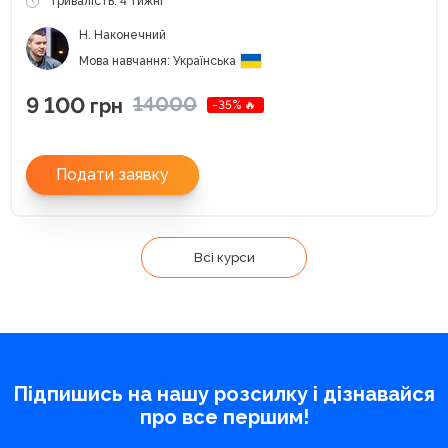
Тривалість: 4 тижні
Н. Наконечний
Мова навчання: Українська
9 100
14000
грн
-35% 🔥
Подати заявку
Всі курси
Підпишись на нашу розсилку і дізнавайся
про все першим!