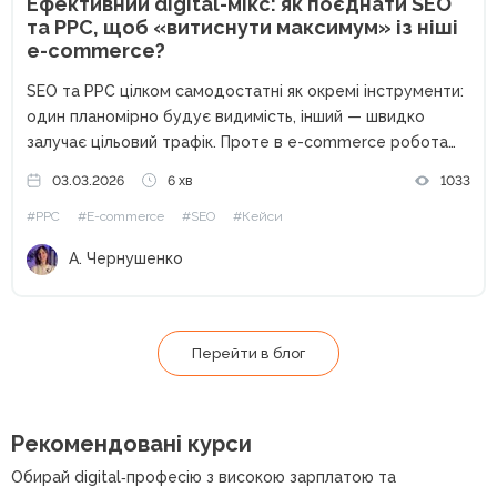
Ефективний digital-мікс: як поєднати SEO
та PPC, щоб «витиснути максимум» із ніші
e-commerce?
SEO та PPC цілком самодостатні як окремі інструменти:
один планомірно будує видимість, інший — швидко
залучає цільовий трафік. Проте в e-commerce робота
цих каналів як ізольованих одиниць часто обмежує
03.03.2026
6 хв
1033
загальний результат. На прикладі кейсу Webpromo та
#PPC
#E-commerce
#SEO
#Кейси
Samsung Experience Store розберемо,...
А. Чернушенко
Перейти в блог
Рекомендовані курси
Обирай digital‑професію з високою зарплатою та