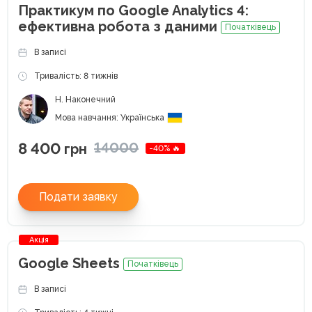
Практикум по Google Analytics 4:
ефективна робота з даними
Початківець
В записі
Тривалість: 8 тижнів
Н. Наконечний
Мова навчання: Українська
8 400
14000
грн
-40% 🔥
Подати заявку
Акція
Google Sheets
Початківець
В записі