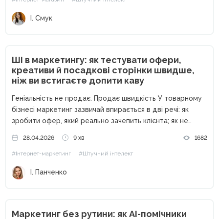
надто ризиковано. У...
І. Смук
ШІ в маркетингу: як тестувати офери,
креативи й посадкові сторінки швидше,
ніж ви встигаєте допити каву
Геніальність не продає. Продає швидкість У товарному
бізнесі маркетинг зазвичай впирається в дві речі: як
зробити офер, який реально зачепить клієнта; як не
витратити весь бюджет, поки ви перевіряєте, чи він
28.04.2026
9 хв
1682
взагалі працює. На практиці у багатьох малих і середніх...
#Інтернет-маркетинг
#Штучний інтелект
І. Панченко
Маркетинг без рутини: як AI-помічники