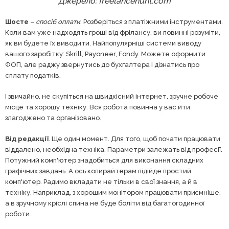
Джерело: freelancehunt.com
Шосте
–
спосіб оплати
. Розберіться з платіжними інструментами.
Коли вам уже надходять гроші від фрілансу, ви повинні розуміти,
як ви будете їх виводити. Найпопулярніші системи виводу
вашого заробітку: Skrill, Payoneer, Fondy. Можете оформити
ФОП, але раджу звернутись до бухгалтера і дізнатись про
сплату податків.
І звичайно, не скупіться на швидкісний інтернет, зручне робоче
місце та хорошу техніку. Вся робота повинна у вас йти
злагоджено та організовано.
Від редакції
. Ще один момент. Для того, щоб почати працювати
віддалено, необхідна техніка. Параметри залежать від професії.
Потужний комп'ютер знадобиться для виконання складних
графічних завдань. А ось копирайтерам підійде простий
комп'ютер. Радимо вкладати не тільки в свої знання, а й в
техніку. Наприклад, з хорошим монітором працювати приємніше,
а в зручному кріслі спина не буде боліти від багатогодинної
роботи.