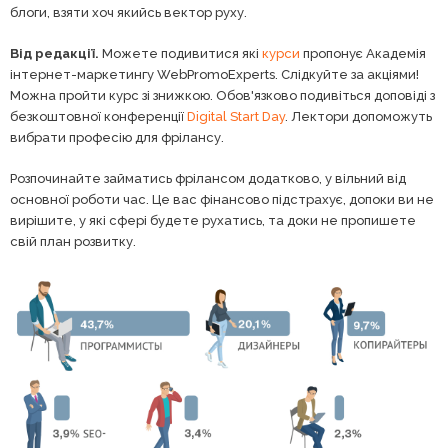
блоги, взяти хоч якийсь вектор руху.
Від редакції.
Можете подивитися які
курси
пропонує Академія
інтернет-маркетингу WebPromoExperts. Слідкуйте за акціями!
Можна пройти курс зі знижкою. Обов'язково подивіться доповіді з
безкоштовної конференції
Digital Start Day
. Лектори допоможуть
вибрати професію для фрілансу.
Розпочинайте займатись фрілансом додатково, у вільний від
основної роботи час. Це вас фінансово підстрахує, допоки ви не
вирішите, у які сфері будете рухатись, та доки не пропишете
свій план розвитку.