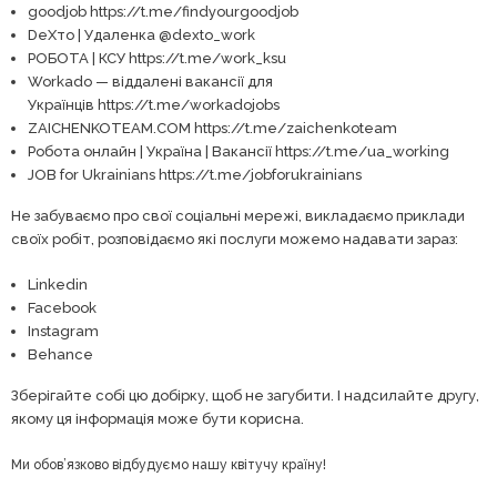
goodjob https://t.me/findyourgoodjob
DeXто | Удаленка @dexto_work
РОБОТА | КСУ https://t.me/work_ksu
Workado — віддалені вакансії для
Українців https://t.me/workadojobs
ZAICHENKOTEAM.COM https://t.me/zaichenkoteam
Робота онлайн | Україна | Вакансії https://t.me/ua_working
JOB for Ukrainians https://t.me/jobforukrainians
Не забуваємо про свої соціальні мережі, викладаємо приклади
своїх робіт, розповідаємо які послуги можемо надавати зараз:
Linkedin
Facebook
Instagram
Behance
Зберігайте собі цю добірку, щоб не загубити. І надсилайте другу,
якому ця інформація може бути корисна.
Ми обов’язково відбудуємо нашу квітучу країну!