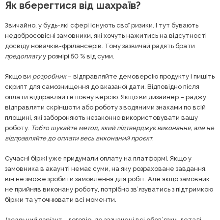
Як вберегтися від шахраїв?
Звичайно, у будь-які сфері існують свої ризики. І тут бувають
недобросовісні замовники, які хочуть нажитись на відсутності
досвіду новачків-фрілансерів. Тому зазвичай радять брати
предоплату
у розмірі 50 % від суми.
Якщо ви
розробник
– відправляйте демоверсію продукту і пишіть
скрипт для самознищення до вказаної дати. Відповідно після
оплати відправляйте повну версію. Якщо ви дизайнер – раджу
відправляти скріншоти або роботу з водяними знаками по всій
площині, які забороняють незаконно використовувати вашу
роботу.
Тобто шукайте метод, який підтверджує виконання, але не
відправляйте до оплати весь виконаний проєкт
.
Сучасні біржі уже придумали оплату на платформі. Якщо у
замовника в акаунті немає суми, на яку розраховане завдання,
він не зможе зробити замовлення для робіт. Але якщо замовник
не прийняв виконану роботу, потрібно зв’язуватись з підтримкою
біржи та уточнювати всі моменти.
Ідеальний варіант
– договір, де зазначені всі обов’язки, деталі