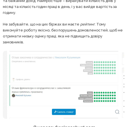
та бажаний дохід. Найпростіше – вирахувати кількість днів у
місяці та кількість годин праці в день, і у вас вийде вартість за
годину.
Не забувайте, що на цих біржах ви маєте
рейтинг
. Тому
виконуйте роботу якісно, без порушень домовленостей, щоб не
отримати низьку оцінку праці, яка не підвищить довіру
замовників.