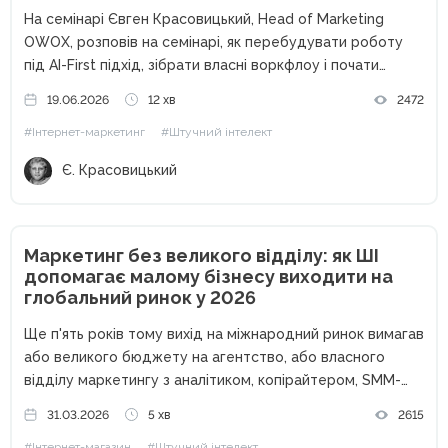
На семінарі Євген Красовицький, Head of Marketing
OWOX, розповів на семінарі, як перебудувати роботу
під AI-First підхід, зібрати власні воркфлоу і почати
отримувати більше результату без збільшення обсягу
19.06.2026
12 хв
2472
задач. За останні два роки штучний інтелект перестав
#Інтернет-маркетинг
#Штучний інтелект
бути просто помічником. Для...
Є. Красовицький
Маркетинг без великого відділу: як ШІ
допомагає малому бізнесу виходити на
глобальний ринок у 2026
Ще п'ять років тому вихід на міжнародний ринок вимагав
або великого бюджету на агентство, або власного
відділу маркетингу з аналітиком, копірайтером, SMM-
фахівцем і таргетологом. Малий бізнес дивився на
31.03.2026
5 хв
2615
глобальні ринки як на щось недосяжне: надто дорого і
#Інтернет-магазин
#Штучний інтелект