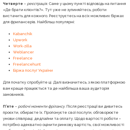
Четверте
–
реєстрація
. Саме у цьому пункті відповідь на питання
«Де брати клієнтів?». Тут уже не зупиняйтесь, роботи
вистачить для кожного. Реєструєтесь на всіх можливих біржах
для фрилансерів. Найбільш популярні:
Kabanchik
Upwork
Work-zilla
Weblancer
Freelance
Freelancehunt
Біржа послуг України
Для початку спробуйте ці. Далі визначитесь, з якою платформою
вам краще працюється та де найбільша ваша аудиторія
замовників.
П’яте
–
робочі моменти фрілансу
. Після реєстрації ви дивитесь
проєкти, обираєте їх. Пропонуєте свої послуги, обговорюєте
умови співпраці, дедлайни та оплату. Щодо вартості роботи –
потрібно адекватно оцінити ринкову вартість, свої можливості