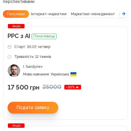
перспективами
Популярні
Інтернет-маркетинг
Маркетинг-менеджмент
SEO
Акція
РРС з АІ
Початківець
Старт: 30.07, четвер
Тривалість: 12 тижнів
I. Sandyriev
Мова навчання: Українська
17 500
25000
грн
-30% 🔥
Подати заявку
Акція