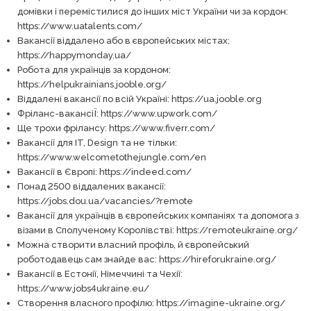
домівки і перемістилися до інших міст України чи за кордон:
https://www.uatalents.com/
Вакансії віддалено або в європейських містах:
https://happymonday.ua/
Робота для українців за кордоном:
https://helpukrainians.jooble.org/
Віддалені вакансії по всій Україні: https://ua.jooble.org
Фріланс-вакансіЇ: https://www.upwork.com/
Ще трохи фрілансу: https://www.fiverr.com/
Вакансії для IT, Design та не тільки:
https://www.welcometothejungle.com/en
Вакансії в Європі: https://indeed.com/
Понад 2500 віддалених вакансії:
https://jobs.dou.ua/vacancies/?remote
Вакансії для українців в європейських компаніях та допомога з
візами в Сполученому Королівстві: https://remoteukraine.org/
Можна створити власний профіль, й європейський
роботодавець сам знайде вас: https://hireforukraine.org/
Вакансії в Естонії, Німеччині та Чехії:
https://www.jobs4ukraine.eu/
Створення власного профілю: https://imagine-ukraine.org/