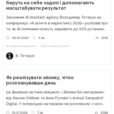
беруть на себе задачі і допомагають
масштабувати результат
Засновник AI Assistant agency Володимир Тетерук на
конференції «AI агенти в маркетингу 2026» розповів про
те, як AI-помічники можуть закривати до 50% рутинних
процесів у маркетингу — від обробки пошти до
06.05.2026
4 хв
1259
створення контенту та автоматизації аналітики.
#Інтернет-маркетинг
#Штучний інтелект
Сьогодні штучний інтелект уже...
В. Тетерук
Як реалізувати зйомку, чітко
розпланувавши день
Це фінальна частина мініциклу «Зйомки без вигорання»
від Альони Олійник та Анни Русової з агенції Sasquatch
Digital. У попередніх матеріалах ми розглянули, з чого
розпочинається зйомка: з чекліста, домовленостей,
01.07.2026
7 хв
2098