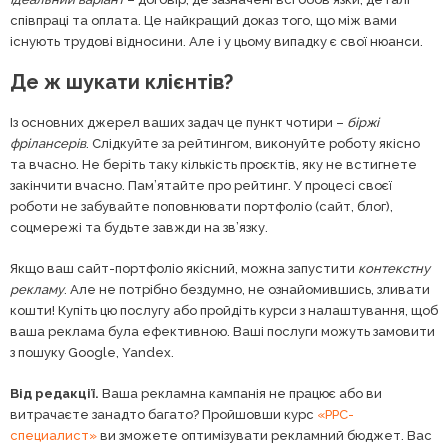
співпраці та оплата. Це найкращий доказ того, що між вами
існують трудові відносини. Але і у цьому випадку є свої нюанси.
Де ж шукати клієнтів?
Із основних джерел ваших задач це пункт чотири –
біржі
фрілансерів
. Слідкуйте за рейтингом, виконуйте роботу якісно
та вчасно. Не беріть таку кількість проєктів, яку не встигнете
закінчити вчасно. Пам’ятайте про рейтинг. У процесі своєї
роботи не забувайте поповнювати портфоліо (сайт, блог),
соцмережі та будьте завжди на зв’язку.
Якщо ваш сайт-портфоліо якісний, можна запустити
контекстну
рекламу
. Але не потрібно бездумно, не ознайомившись, зливати
кошти! Купіть цю послугу або пройдіть курси з налаштування, щоб
ваша реклама була ефективною. Ваші послуги можуть замовити
з пошуку Google, Yandex.
Від редакції.
Ваша рекламна кампанія не працює або ви
витрачаєте занадто багато? Пройшовши курс
«РРС-
специалист»
ви зможете оптимізувати рекламний бюджет. Вас