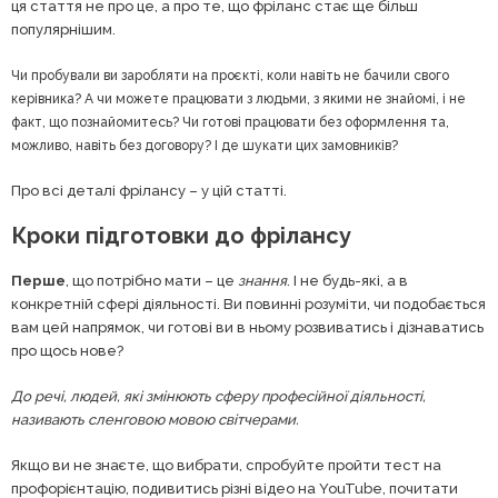
ця стаття не про це, а про те, що фріланс стає ще більш
популярнішим.
Чи пробували ви заробляти на проєкті, коли навіть не бачили свого
керівника? А чи можете працювати з людьми, з якими не знайомі, і не
факт, що познайомитесь? Чи готові працювати без оформлення та,
можливо, навіть без договору? І де шукати цих замовників?
Про всі деталі фрілансу – у цій статті.
Кроки підготовки до фрілансу
Перше
, що потрібно мати – це
знання
. І не будь-які, а в
конкретній сфері діяльності. Ви повинні розуміти, чи подобається
вам цей напрямок, чи готові ви в ньому розвиватись і дізнаватись
про щось нове?
До речі, людей, які змінюють сферу професійної діяльності,
називають сленговою мовою світчерами.
Якщо ви не знаєте, що вибрати, спробуйте пройти тест на
профорієнтацію, подивитись різні відео на YouTube, почитати