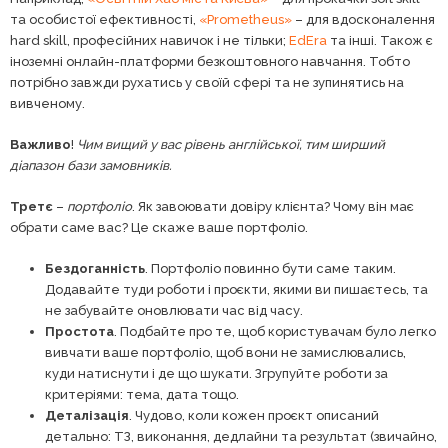
та особистої ефективності,
«Prometheus»
– для вдосконалення
hard skill, професійних навичок і не тільки;
EdEra
та інші. Також є
іноземні онлайн-платформи безкоштовного навчання. Тобто
потрібно завжди рухатись у своїй сфері та не зупинятись на
вивченому.
Важливо
!
Чим вищий у вас рівень англійської, тим ширший
діапазон бази замовників.
Третє
–
портфоліо
. Як завоювати довіру клієнта? Чому він має
обрати саме вас? Це скаже ваше портфоліо.
Бездоганність
. Портфоліо повинно бути саме таким.
Додавайте туди роботи і проєкти, якими ви пишаєтесь, та
не забувайте оновлювати час від часу.
Простота
. Подбайте про те, щоб користувачам було легко
вивчати ваше портфоліо, щоб вони не замислювались,
куди натиснути і де що шукати. Згрупуйте роботи за
критеріями: тема, дата тощо.
Деталізація
. Чудово, коли кожен проєкт описаний
детально: ТЗ, виконання, дедлайни та результат (звичайно,