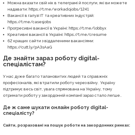
Можна вказати свій нік в телеграмі й послуги, які ви можете
надавати: https://t.me/workadojobs/1241
Вакансії в галузі IT та креативних індустрій:
https://t.me/casesjobs
Прогресивні вакансії в Україні: https://t.me/lobbyx
Креативні вакансії в Україні: https://t.me/cresume
62 кращих сайти з віддаленими вакансіями:
https://cutt.ly/pA3sAaG
Де знайти зараз роботу digital-
спеціалістам?
У нас дуже багато талановитих людей та справжніх
професіоналів, які втратили роботу через війну. Україну
підтримує весь світ, увага спрямована на Україну, тому
отримати роботу у закордонній компанії зараз стало легше..
Де ж саме шукати онлайн роботу digital-
спеціалісту?
Сайти, розраховані на пошук роботи на закордонних ринках: