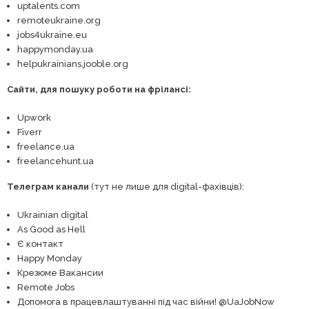
uptalents.com
remoteukraine.org
jobs4ukraine.eu
happymonday.ua
helpukrainians.jooble.org
Сайти, для пошуку роботи на фрілансі:
Upwork
Fiverr
freelance.ua
freelancehunt.ua
Телеграм канали
(тут не лише для digital-фахівців):
Ukrainian digital
As Good as Hell
Є контакт
Happy Monday
Крезюме Вакансии
Remote Jobs
Допомога в працевлаштуванні під час війни! @UaJobNow