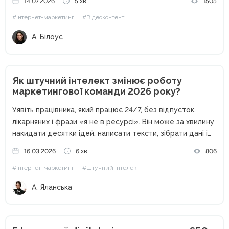
14.07.2026
5 хв
1505
перших клієнтів. Сьогодні ситуація кардинально
#Інтернет-маркетинг
#Відеоконтент
змінилася. Кількість контенту зросла в рази,...
А. Білоус
Як штучний інтелект змінює роботу
маркетингової команди 2026 року?
Уявіть працівника, який працює 24/7, без відпусток,
лікарняних і фрази «я не в ресурсі». Він може за хвилину
накидати десятки ідей, написати тексти, зібрати дані і
навіть допомогти з креативами. Звучить як ідеальний
16.03.2026
6 хв
806
співробітник, правда? Перша думка, ChatGPT. Але
#Інтернет-маркетинг
#Штучний інтелект
сьогодні...
А. Яланська