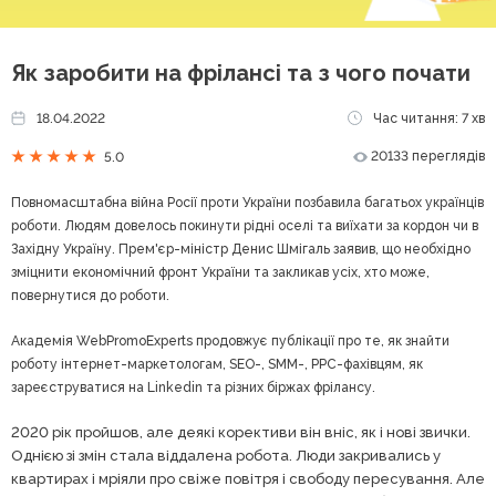
Як заробити на фрілансі та з чого почати
18.04.2022
Час читання: 7 хв
20133 переглядів
5.0
Повномасштабна війна Росії проти України позбавила багатьох українців
роботи. Людям довелось покинути рідні оселі та виїхати за кордон чи в
Західну Україну. Прем'єр-міністр Денис Шмігаль заявив, що необхідно
зміцнити економічний фронт України та закликав усіх, хто може,
повернутися до роботи.
Академія WebPromoExperts продовжує публікації про те, як знайти
роботу інтернет-маркетологам, SEO-, SMM-, PPC-фахівцям, як
зареєструватися на Linkedin та різних біржах фрілансу.
2020 рік пройшов, але деякі корективи він вніс, як і нові звички.
Однією зі змін стала віддалена робота. Люди закривались у
квартирах і мріяли про свіже повітря і свободу пересування. Але