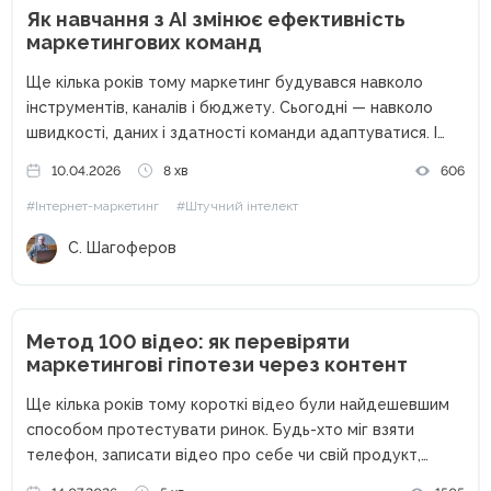
Як навчання з AI змінює ефективність
маркетингових команд
Ще кілька років тому маркетинг будувався навколо
інструментів, каналів і бюджету. Сьогодні — навколо
швидкості, даних і здатності команди адаптуватися. І
саме тут на перший план виходить штучний інтелект. AI
10.04.2026
8 хв
606
вже не виглядає як «експеримент» або «цікава
#Інтернет-маркетинг
#Штучний інтелект
новинка». У багатьох...
С. Шагоферов
Метод 100 відео: як перевіряти
маркетингові гіпотези через контент
Ще кілька років тому короткі відео були найдешевшим
способом протестувати ринок. Будь-хто міг взяти
телефон, записати відео про себе чи свій продукт,
опублікувати його без жодних вкладень і отримати