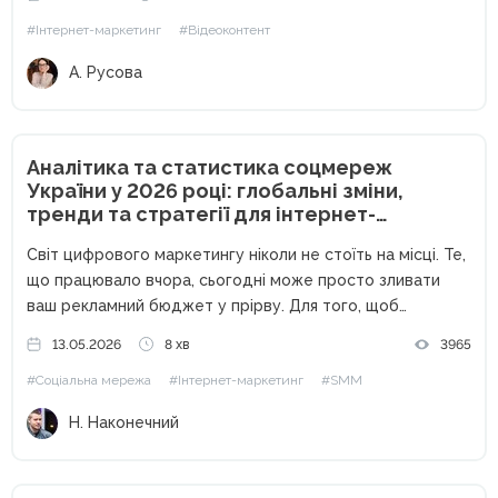
мудборду. А також — як підготувати команду, реквізит,
#Інтернет-маркетинг
#Відеоконтент
локацію, не витративши...
А. Русова
Аналітика та статистика соцмереж
України у 2026 році: глобальні зміни,
тренди та стратегії для інтернет-
маркетологів
Світ цифрового маркетингу ніколи не стоїть на місці. Те,
що працювало вчора, сьогодні може просто зливати
ваш рекламний бюджет у прірву. Для того, щоб
залишатися конкурентоспроможними, залучати якісні
13.05.2026
8 хв
3965
ліди та масштабувати бізнес, інтернет-маркетологу
#Соціальна мережа
#Інтернет-маркетинг
#SMM
критично важливо тримати руку на пульсі статистичних...
Н. Наконечний