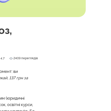
оз,
2409 переглядів
4.7
омент: ви
кай, 137 грн за
ним (юридичні
ок, освітні курси,