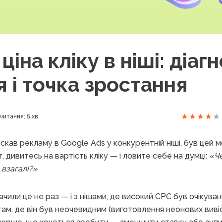
ціна кліку в ніші: діагн
 і точка зростання
читання: 5 хв
скав рекламу в Google Ads у конкурентній ніші, був цей м
, дивитесь на вартість кліку — і ловите себе на думці:
«Че
 взагалі?»
 бачили це не раз — і з нішами, де високий CPC був очікува
і там, де він був неочевидним (виготовлення неонових вивіс