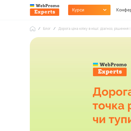
Курси
Конфер
Блог
Дорога ціна кліку в ніші: діагноз, рішення