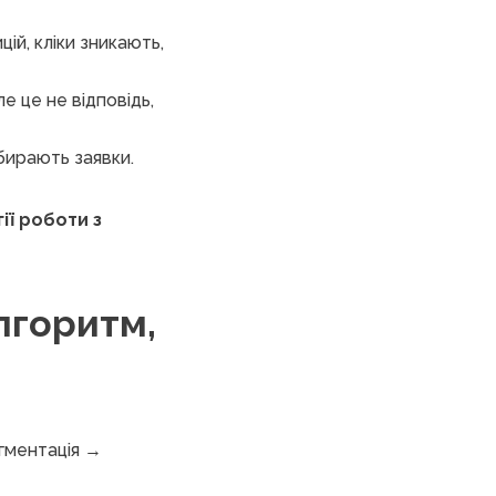
цій, кліки зникають,
е це не відповідь,
бирають заявки.
ії роботи з
лгоритм,
егментація →