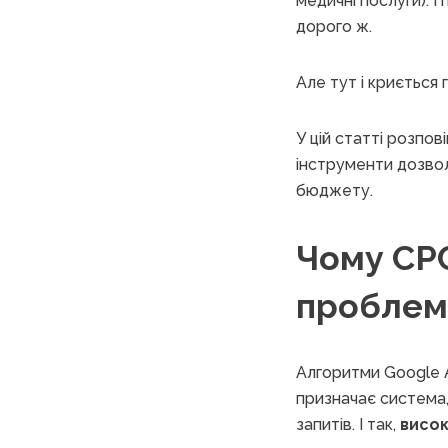
медичні послуги). 
дорого ж.
Але тут і криється
У цій статті розпов
інструменти дозвол
бюджету.
Чому CPC
проблем
Алгоритми Google A
призначає система, 
запитів. І так,
висок