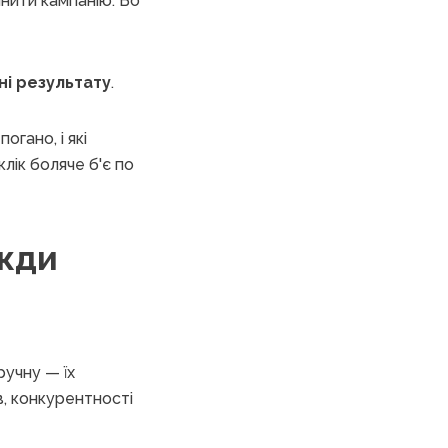
инити кампанію. Бо
іні результату
.
огано, і які
лік боляче б'є по
вжди
ручну — їх
в, конкурентності