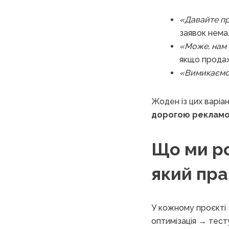
«Давайте п
заявок нема
«Може, нам 
якщо продаж
«Вимикаємо 
Жоден із цих варіа
дорогою реклам
Що ми ро
який пр
У кожному проєкті 
оптимізація → тес