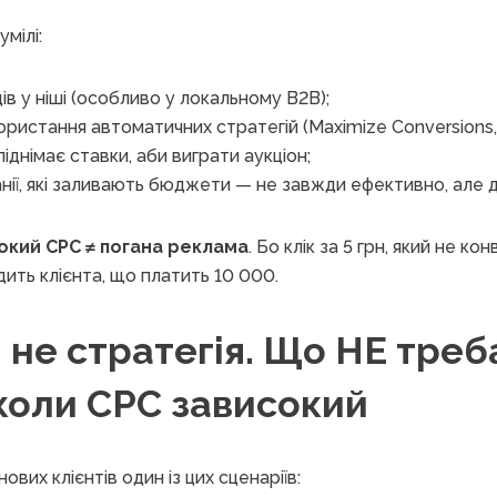
мілі:
ів у ніші (особливо у локальному B2B);
ористання автоматичних стратегій (Maximize Conversions,
іднімає ставки, аби виграти аукціон;
анії, які заливають бюджети — не завжди ефективно, але 
окий CPC ≠ погана реклама
. Бо клік за 5 грн, який не ко
дить клієнта, що платить 10 000.
 не стратегія. Що НЕ треб
коли CPC зависокий
ових клієнтів один із цих сценаріїв: