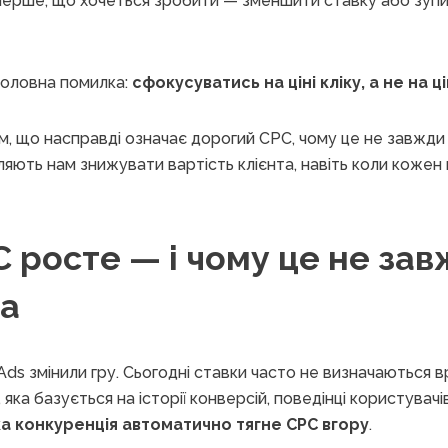
І перше, що хочеться зробити — зменшити ставку або зуп
 головна помилка:
сфокусуватись на ціні кліку, а не на ц
ім, що насправді означає дорогий CPC, чому це не завжди п
яють нам знижувати вартість клієнта, навіть коли кожен к
 росте — і чому це не за
а
ds змінили гру. Сьогодні ставки часто не визначаються в
яка базується на історії конверсій, поведінці користувачі
а конкуренція автоматично тягне CPC вгору
.