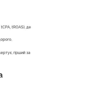
 tCPA, tROAS), де
дорого.
нвертує, гірший за
а