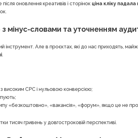
е після оновлення креативів і сторінок
ціна кліку падала
ок.
 з мінус-словами та уточненням ауди
ий інструмент. Але в проєктах, які до нас приходять, ма
і
.
 з високим CPC і нульовою конверсією;
упують;
ипу «безкоштовно», «вакансія», «форум», якщо це не про
ки тисяч гривень у довгостроковій перспективі.