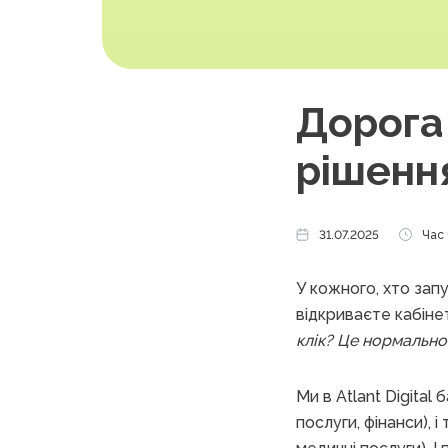
Дорога 
рішення
31.07.2025
Час 
У кожного, хто запу
відкриваєте кабінет
клік? Це нормально
Ми в Atlant Digital
послуги, фінанси), 