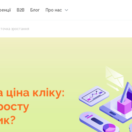
енції
B2B
Блог
Про нас
 і точка зростання