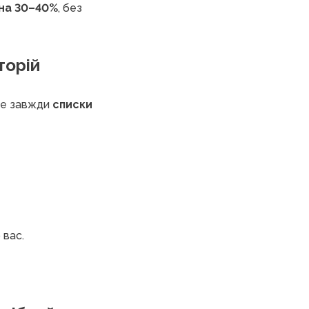
 на 30–40%
, без
торій
йже завжди
списки
 вас.