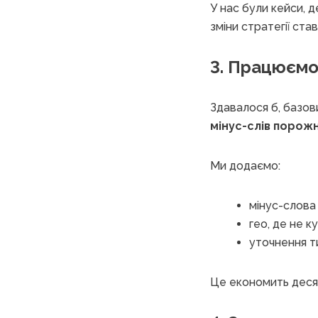
У нас були кейси, д
зміни стратегії став
3. Працюємо
Здавалося б, базов
мінус-слів порожн
Ми додаємо:
мінус-слова
гео, де не к
уточнення т
Це економить десят