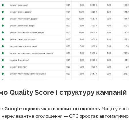
мо Quality Score і структуру кампаній
ле
Google оцінює якість ваших оголошень
. Якщо у вас
бо нерелевантне оголошення — CPC зростає автоматично