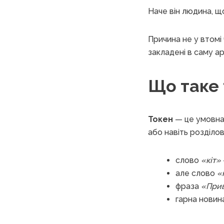
Наче він людина, щ
Причина не у втомі 
закладені в саму ар
Що таке 
Токен
— це умовна
або навіть розділов
слово
«кіт»
але слово
«
фраза
«Прив
гарна новин