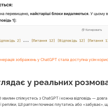
нерація зображень у ChatGPT стала доступна усім кори
глядає у реальних розмов
0 хвилин спілкуєтесь з ChatGPT і кожна відповідь — довга
ї репліки, ШІ раптом починає плутатись або «забуває», щ