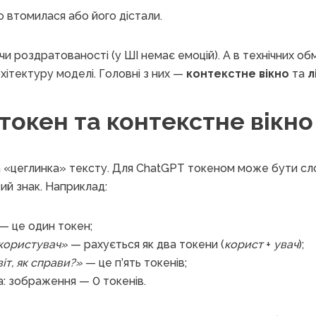
о втомилася або його дістали.
чи роздратованості (у ШІ немає емоцій). А в технічних об
хітектуру моделі. Головні з них —
контекстне вікно
та
л
токен та контекстне вікно
 «цеглинка» тексту. Для ChatGPT токеном може бути сло
ий знак. Наприклад:
— це один токен;
користувач»
— рахується як два токени (
корист
+
увач
);
іт, як справи?»
— це п’ять токенів;
а: зображення — 0 токенів.