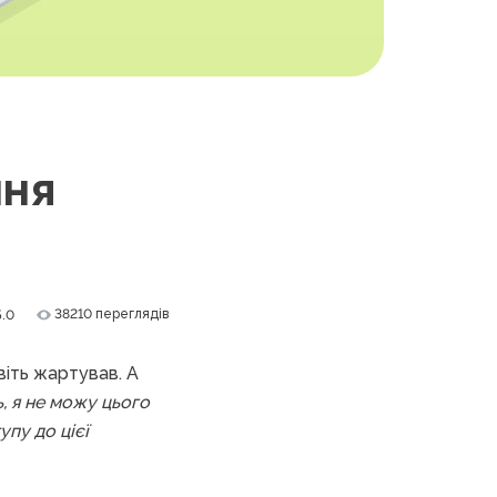
ння
38210 переглядів
5.0
віть жартував. А
, я не можу цього
упу до цієї