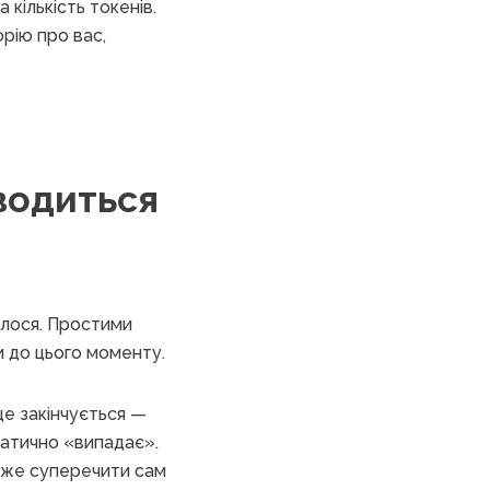
кількість токенів.
орію про вас,
водиться
илося. Простими
и до цього моменту.
це закінчується —
матично «випадає».
може суперечити сам