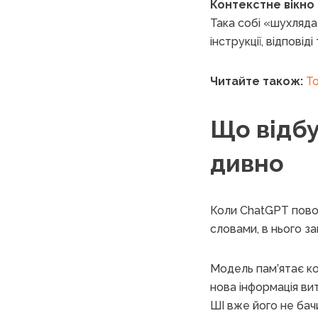
Контекстне вікно
Така собі «шухляда»
інструкції, відповід
Читайте також:
То
Що відбу
дивно
Коли ChatGPT повод
словами, в нього з
Модель пам’ятає кож
нова інформація ви
ШІ вже його не бач