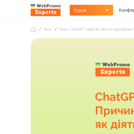
Курси
Конфер
Блог
Чому ChatGPT зависає або не відповідає