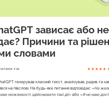
hatGPT зависає або не
дає? Причини та ріше
ми словами
читання: 4 хв
atGPT генерував класний текст, аналізував, радив та на
вся на півслові. На будь-яке питання відповідає:
«На жаль
маю можливості здійснювати такі дії»
або
«Я не маю дост