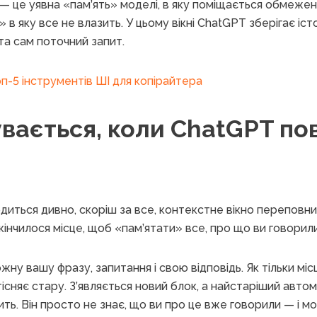
— це уявна «пам’ять» моделі, в яку поміщається обмежена 
 в яку все не влазить. У цьому вікні ChatGPT зберігає іст
і та сам поточний запит.
п-5 інструментів ШІ для копірайтера
вається, коли ChatGPT по
иться дивно, скоріш за все, контекстне вікно переповн
акінчилося місце, щоб «пам’ятати» все, про що ви говорил
ну вашу фразу, запитання і свою відповідь. Як тільки міс
тісняє стару. З’являється новий блок, а найстаріший авто
ить. Він просто не знає, що ви про це вже говорили — і 