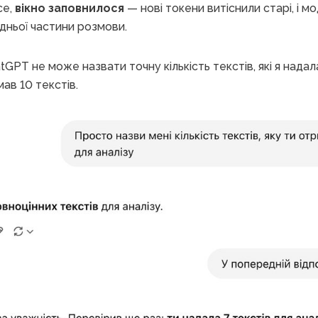
се,
вікно заповнилося
— нові токени витіснили старі, і м
дньої частини розмови.
tGPT не може назвати точну кількість текстів, які я надал
ав 10 текстів.