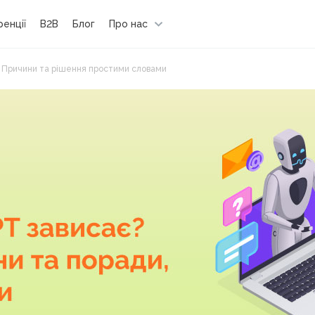
енції
B2B
Блог
Про нас
? Причини та рішення простими словами