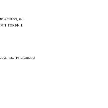
меженнях, які
іміт токенів
.
во, частина слова