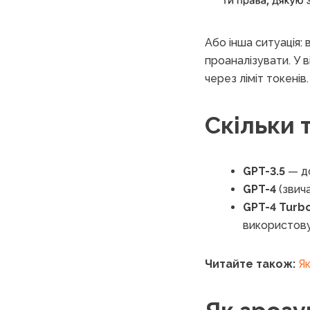
Або інша ситуація:
проаналізувати. У 
через ліміт токенів.
Скільки 
GPT-3.5
— д
GPT-4
(звич
GPT-4 Turb
використову
Читайте також:
Як