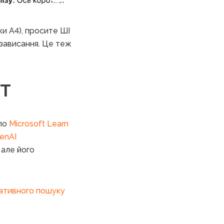
ки А4), просите ШІ
зависання. Це теж
PT
ело
Microsoft Learn
enAI
 але його
ративного пошуку