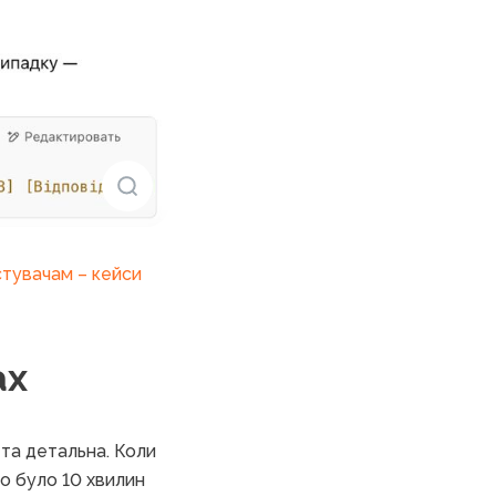
стувачам – кейси
ах
 та детальна. Коли
о було 10 хвилин