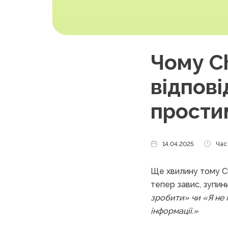
Чому C
відпові
прости
14.04.2025
Час 
Ще хвилину тому Ch
тепер завис, зупини
зробити» чи «Я не 
інформації.»