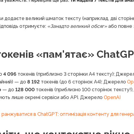
 ви додаєте великий шматок тексту (наприклад, дві сторін
відповідь отримуєте:
«Занадто великий обсяг»
або повне 
токенів «пам'ятає» ChatG
о
4 096
токенів (приблизно 3 сторінки A4 тексту); Джер
айний) — до
8 192
токенів (до 6 сторінок A4); Джерело
Op
o
— до
128 000
токенів (приблизно 100 сторінок тексту!),
ють лише окремі сервіси або API. Джерело
OpenAI
 ранжуватися в ChatGPT: оптимізація контенту для гене