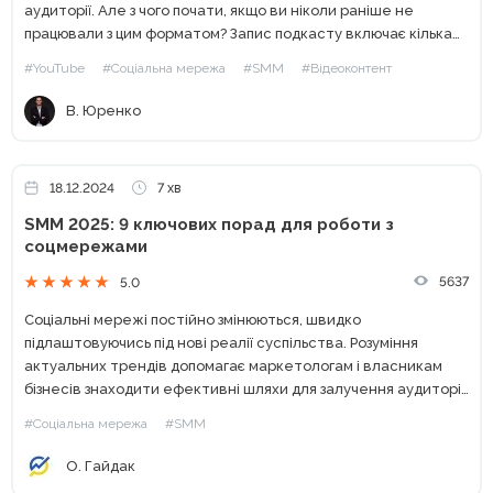
аудиторії. Але з чого почати, якщо ви ніколи раніше не
працювали з цим форматом? Запис подкасту включає кілька
етапів: від підготовки сценарію до вибору...
#YouTube
#Соціальна мережа
#SMM
#Відеоконтент
В. Юренко
18.12.2024
7 хв
SMM 2025: 9 ключових порад для роботи з
соцмережами
5637
5.0
Соціальні мережі постійно змінюються, швидко
підлаштовуючись під нові реалії суспільства. Розуміння
актуальних трендів допомагає маркетологам і власникам
бізнесів знаходити ефективні шляхи для залучення аудиторії
на цифрових платформах. Ми підготували огляд трендів SMM,
#Соціальна мережа
#SMM
які будуть визначальними у 2025 році та здатні...
О. Гайдак