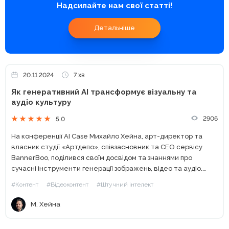
Надсилайте нам свої статті!
Детальніше
20.11.2024
7 хв
Як генеративний АІ трансформує візуальну та
аудіо культуру
2906
5.0
На конференції AI Case Михайло Хейна, арт-директор та
власник студії «Артдепо», співзасновник та CEO сервісу
BannerBoo, поділився своїм досвідом та знаннями про
сучасні інструменти генерації зображень, відео та аудіо.
Можливості генеративних зображень Ринок генеративного
#Контент
#Відеоконтент
#Штучний інтелект
контенту швидко розвивається, і з кожним...
М. Хейна