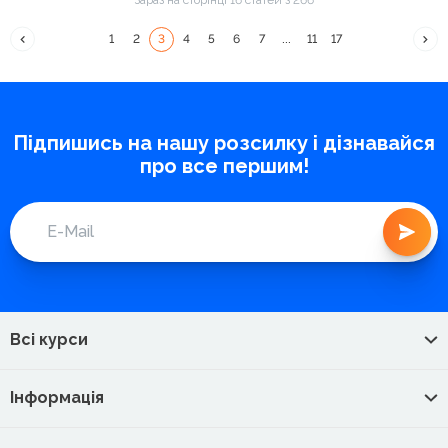
1
2
3
4
5
6
7
...
11
17
Підпишись на нашу розсилку і дізнавайся
про все першим!
Всі курси
Інформація