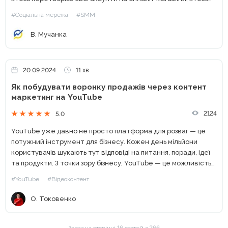
популяризує товари та послуги, а дехто зміцнює зв’язок із
#Соціальна мережа
#SMM
аудиторією через регулярні публікації....
В. Мучанка
20.09.2024
11 хв
Як побудувати воронку продажів через контент
маркетинг на YouTube
2124
5.0
YouTube уже давно не просто платформа для розваг — це
потужний інструмент для бізнесу. Кожен день мільйони
користувачів шукають тут відповіді на питання, поради, ідеї
та продукти. З точки зору бізнесу, YouTube — це можливість
стати тим брендом, до якого...
#YouTube
#Відеоконтент
О. Токовенко
Зараз на сторінці 16 статей з 266