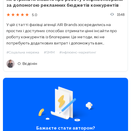
за допомогою рекламних бюджетів конкурентів
1548
5.0
У цій статті фахівці агенції AIR Brands зосередились на
простих і доступних способах отримати цінні інсайти про
роботу конкурентів із блогерами. Це методи, які не
потребують додаткових витрат і допоможуть вам
використати ці знання для вдосконалення власної
#Соціальна мережа
#SMM
#інфлюенс-маркетинг
маркетингової стратегії. Поки...
О. Вєдєнін
Бажаєте стати автором?