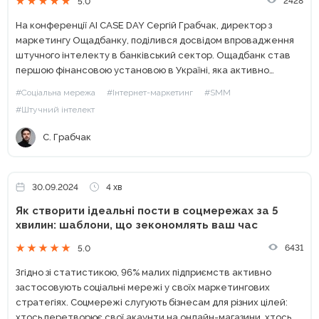
2428
5.0
На конференції AI CASE DAY Сергій Грабчак, директор з
маркетингу Ощадбанку, поділився досвідом впровадження
штучного інтелекту в банківський сектор. Ощадбанк став
першою фінансовою установою в Україні, яка активно
застосувала інноваційні технології у своїй маркетинговій
#Соціальна мережа
#Інтернет-маркетинг
#SMM
діяльності. Який тобі АІ? Іди у...
#Штучний інтелект
С. Грабчак
30.09.2024
4 хв
Як створити ідеальні пости в соцмережах за 5
хвилин: шаблони, що зекономлять ваш час
6431
5.0
Згідно зі статистикою, 96% малих підприємств активно
застосовують соціальні мережі у своїх маркетингових
стратегіях. Соцмережі слугують бізнесам для різних цілей:
хтось перетворює свої акаунти на онлайн-магазини, хтось