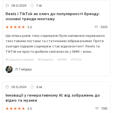
08.11.2024
7 хв
Reels і TikTok як ключ до популярності бренду:
основні тренди монтажу
3329
5.0
Ще кілька років тому соцмережі були наповнені переважно
текстовими постами та статичними зображеннями. Проте
сьогодні лідером соцмереж стає відеоконтент. Reels та
TikTok не просто зробили свій внесок у SMM – вони
кардинально змінили його правила. І тепер бренди, які
#Соціальна мережа
#Instagram
#SMM
#TikTok
хочуть...
Л. Гайдаш
06.11.2024
9 хв
Інновації у генеративному АІ: від зображень до
відео та музики
7381
5.0