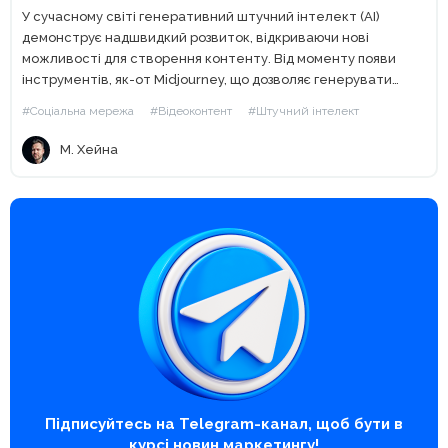
У сучасному світі генеративний штучний інтелект (АІ)
демонструє надшвидкий розвиток, відкриваючи нові
можливості для створення контенту. Від моменту появи
інструментів, як-от Midjourney, що дозволяє генерувати
зображення, ми стали свідками значного прогресу. Сьогодні
#Соціальна мережа
#Відеоконтент
#Штучний інтелект
за допомогою генеративного АІ створювати контент можна
у...
М. Хейна
Підписуйтесь на Telegram-канал, щоб бути в
курсі новин маркетингу!