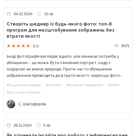
04.12.2024
10 хв
Створіть шедевр із будь-якого фото: топ-8
програм для масштабування зображень без
втрати якості
8071
5.0
Іноді фотографія виглядає вдало, але виникає потреба у
збільшенні – це може бути сімейний портрет, кадр з
подорожі чи знімок природи. Проте часто збільшення
зображення призводить до втрати якості, через що фото
стає менш чітким. Для SMM-спеціалістів це особливо
#Соціальна мережа
#Контент
#Інтернет-маркетинг
#SMM
важливо,...
#Штучний інтелект
С. Шагоферов
26.11.2024
5 хв
Як отримати інсайти про роботу з інфлюенсерами