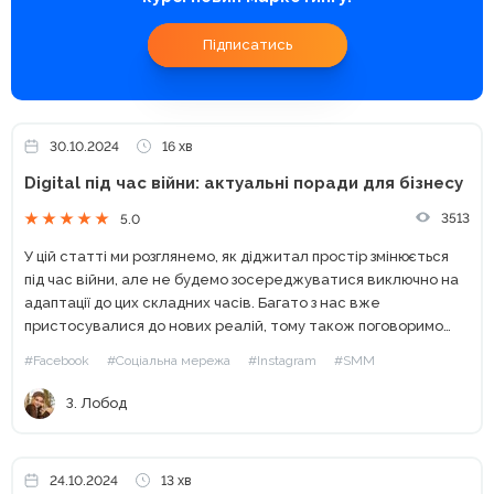
Підписатись
30.10.2024
16 хв
Digital під час війни: актуальні поради для бізнесу
3513
5.0
У цій статті ми розглянемо, як діджитал простір змінюється
під час війни, але не будемо зосереджуватися виключно на
адаптації до цих складних часів. Багато з нас вже
пристосувалися до нових реалій, тому також поговоримо
про майбутнє — які тренди вже...
#Facebook
#Соціальна мережа
#Instagram
#SMM
З. Лобод
24.10.2024
13 хв