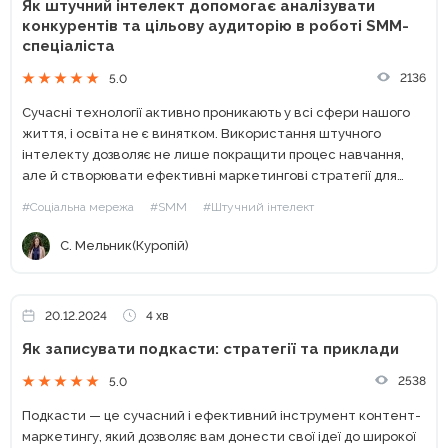
Як штучний інтелект допомогає аналізувати
конкурентів та цільову аудиторію в роботі SMM-
спеціаліста
2136
5.0
Сучасні технології активно проникають у всі сфери нашого
життя, і освіта не є винятком. Використання штучного
інтелекту дозволяє не лише покращити процес навчання,
але й створювати ефективні маркетингові стратегії для
бізнесів — великих і маленьких. У цій статті я розповім,...
#Соціальна мережа
#SMM
#Штучний інтелект
С. Мельник(Куропій)
20.12.2024
4 хв
Як записувати подкасти: стратегії та приклади
2538
5.0
Подкасти — це сучасний і ефективний інструмент контент-
маркетингу, який дозволяє вам донести свої ідеї до широкої