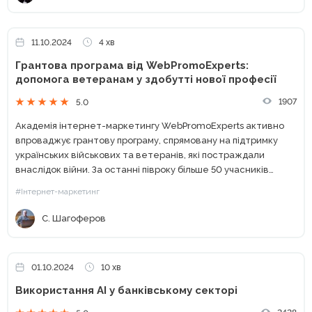
11.10.2024
4 хв
Грантова програма від WebPromoExperts:
допомога ветеранам у здобутті нової професії
1907
5.0
Академія інтернет-маркетингу WebPromoExperts активно
впроваджує грантову програму, спрямовану на підтримку
українських військових та ветеранів, які постраждали
внаслідок війни. За останні півроку більше 50 учасників
успішно завершили навчання, здобувши нові професійні
#Інтернет-маркетинг
навички у сфері digital і відкривши кар’єрні можливості у
цивільному...
С. Шагоферов
01.10.2024
10 хв
Використання АІ у банківському секторі