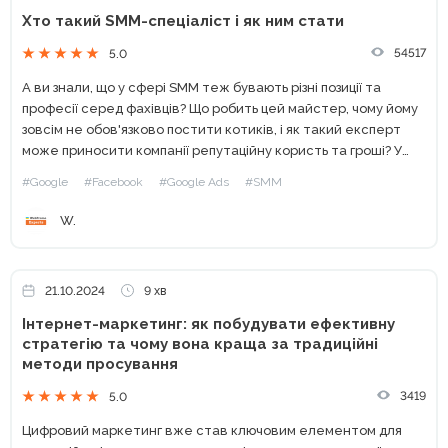
Хто такий SMM-спеціаліст і як ним стати
54517
5.0
А ви знали, що у сфері SMM теж бувають різні позиції та
професії серед фахівців? Що робить цей майстер, чому йому
зовсім не обов'язково постити котиків, і як такий експерт
може приносити компанії репутаційну користь та гроші? У
рамках наших...
#Google
#Facebook
#Google Ads
#SMM
W.
21.10.2024
9 хв
Інтернет-маркетинг: як побудувати ефективну
стратегію та чому вона краща за традиційні
методи просування
3419
5.0
Цифровий маркетинг вже став ключовим елементом для