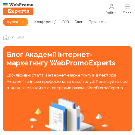
Меню
Увійти
Курси
Конференції
B2B
Блог
Про нас
Блог
Блог Академії інтернет-
маркетингу WebPromoExperts
Ексклюзивні статті з інтернет-маркетингу від лекторів
Академії та інших професіоналів своєї галузі. Поліпшуйте свої
знання та ставайте експертами разом з WebPromoExperts!