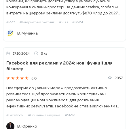
компаній, які прагнуть досягти успіху в умовах сучасної
конкуренції в онлайн-просторі. За даними Statista, глобальні
витрати на цифрову рекламу досягнуть $870 млрд до 2027
року, що підкреслює масштаб цього розвитку. У цій статті...
#PPC
#Інтернет-маркетинг
#SEO
#SMM
В. Мучанка
17.10.2024
3 хв
Facebook для реклами у 2024: нові функції для
бізнесу
2057
5.0
Платформи соціальних мереж продовжують активно
розвиватися, щоб пропонувати своїм користувачам і
рекламодавцям нові можливості для досягнення
ефективних результатів. Facebook не став виключенням і
підготував кілька нововведень для рекламодавців у 2024
#Facebook
#Соціальна мережа
#SMM
році, які допоможуть їм залучати більше клієнтів та
збільшувати конверсії....
В. Юренко