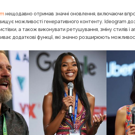
am
нещодавно отримав значні оновлення, включаючи впр
ідвищує можливості генеративного контенту. Ideogram д
листівки, а також виконувати ретушування, зміну стилів і
риває додаткові функції, які значно розширюють можливос