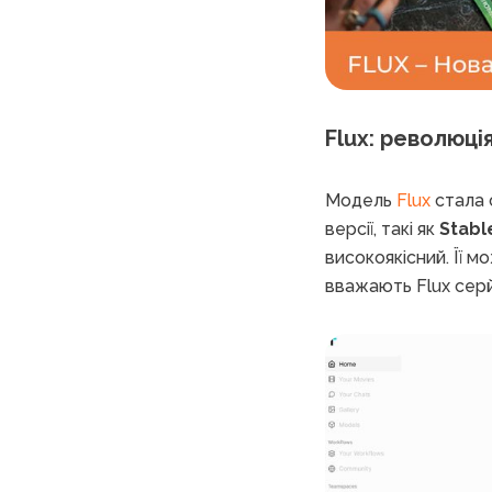
Flux: революці
Модель
Flux
стала 
версії, такі як
Stable
високоякісний. Її м
вважають Flux сер