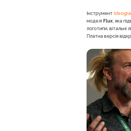
Інструмент
Ideogr
моделі
Flux
, яка п
логотипи, вітальні 
Платна версія відк