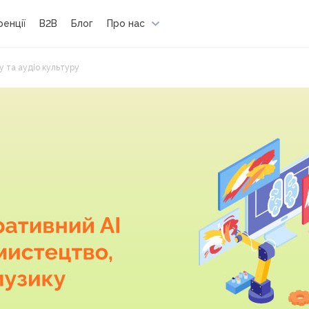
енції
B2B
Блог
Про нас
у та аудіо культуру