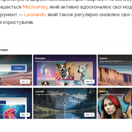
лишається
MidJourney
, який активно вдосконалює свої мод
струмент —
Leonardo
, який також регулярно оновлює свої 
я користувачів.