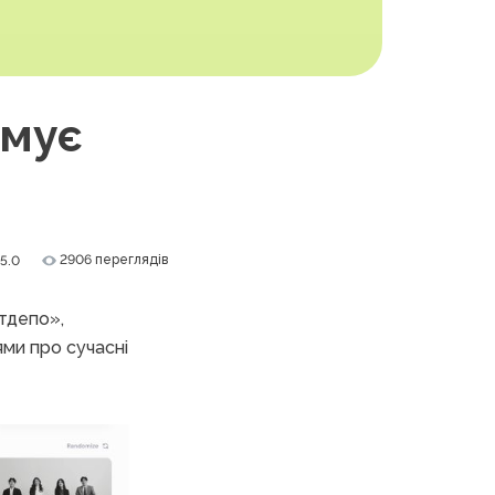
рмує
2906 переглядів
5.0
ртдепо»,
ями про сучасні