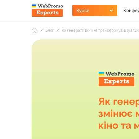
Курси
Конфер
Блог
Як генеративний АІ трансформує візуальн