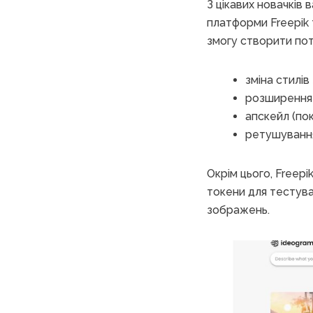
З цікавих новачків 
платформи Freepik
змогу створити пот
зміна стилі
розширення 
апскейл (по
ретушування
Окрім цього, Freep
токени для тестува
зображень.