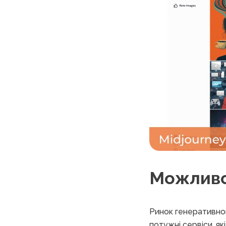
Можливо
Ринок генеративног
потужні сервіси, як