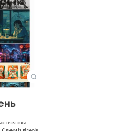
ень
яються нові
 Одним із лідерів