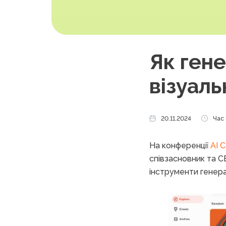
Як ген
візуаль
20.11.2024
Час 
На конференції
AI 
співзасновник та C
інструменти генерац