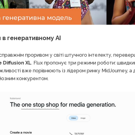
я в генеративному AI
справжнім проривом у світі штучного інтелекту, переве
 Diffusion XL
. Flux пропонує три режими роботи: швидкий
ожливості вже порівнюють із лідером ринку MidJourney, а 
йозним конкурентом.