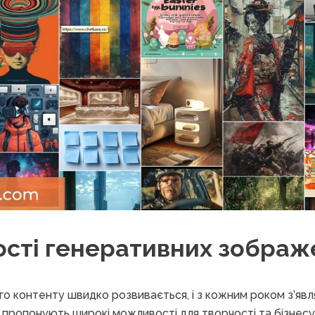
сті генеративних зображ
о контенту швидко розвивається, і з кожним роком з’явл
і пропонують широкі можливості для творчості та бізнесу.