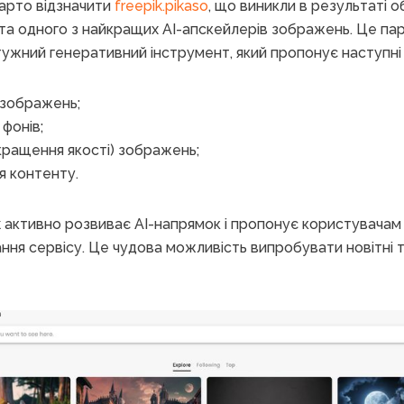
варто відзначити
freepik.pikaso
, що виникли в результаті о
 та одного з найкращих AI-апскейлерів зображень. Це п
ужний генеративний інструмент, який пропонує наступні ф
в зображень;
фонів;
кращення якості) зображень;
 контенту.
ik активно розвиває AI-напрямок і пропонує користувача
ння сервісу. Це чудова можливість випробувати новітні те