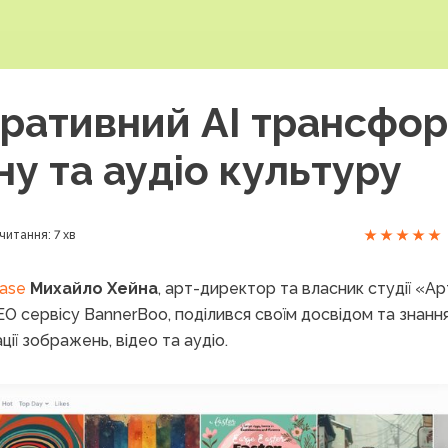
еративний АІ трансфо
ну та аудіо культуру
читання: 7 хв
Case
Михайло Хейна
, арт-директор та власник студії «А
EO сервісу BannerBoo, поділився своїм досвідом та знанн
ії зображень, відео та аудіо.