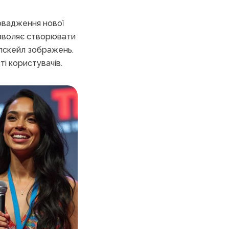
овадження нової
озволяє створювати
 апскейл зображень.
ті користувачів.