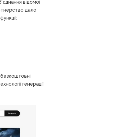
б'єднання відомої
артнерство дало
ункції:
м безкоштовні
хнології генерації