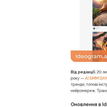
Від редакції.
20 ли
року —
AI SMM DA
тренди, топові інст
нейромереж. Транс
Оновлення в I