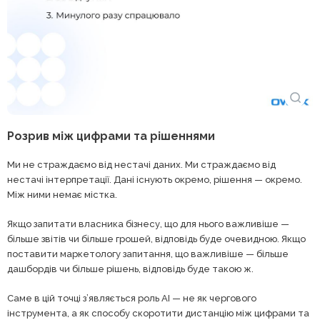
Розрив між цифрами та рішеннями
Ми не страждаємо від нестачі даних. Ми страждаємо від
нестачі інтерпретації. Дані існують окремо, рішення — окремо.
Між ними немає містка.
Якщо запитати власника бізнесу, що для нього важливіше —
більше звітів чи більше грошей, відповідь буде очевидною. Якщо
поставити маркетологу запитання, що важливіше — більше
дашбордів чи більше рішень, відповідь буде такою ж.
Саме в цій точці з’являється роль AI — не як чергового
інструмента, а як способу скоротити дистанцію між цифрами та