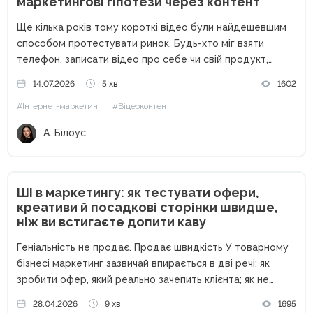
маркетингові гіпотези через контент
Ще кілька років тому короткі відео були найдешевшим
способом протестувати ринок. Будь-хто міг взяти
телефон, записати відео про себе чи свій продукт,
опублікувати його без жодних вкладень і отримати
14.07.2026
5 хв
1602
перших клієнтів. Сьогодні ситуація кардинально
#Інтернет-маркетинг
#Відеоконтент
змінилася. Кількість контенту зросла в рази,...
А. Білоус
ШІ в маркетингу: як тестувати офери,
креативи й посадкові сторінки швидше,
ніж ви встигаєте допити каву
Геніальність не продає. Продає швидкість У товарному
бізнесі маркетинг зазвичай впирається в дві речі: як
зробити офер, який реально зачепить клієнта; як не
витратити весь бюджет, поки ви перевіряєте, чи він
28.04.2026
9 хв
1695
взагалі працює. На практиці у багатьох малих і середніх...