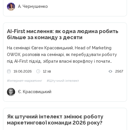
А. Чернушенко
AI-First мислення: як одна людина робить
більше за команду з десяти
На семінарі Євген Красовицький, Head of Marketing
OWOX, розповів на семінарі, як перебудувати роботу
під AI-First підхід, зібрати власні воркфлоу і почати
отримувати більше результату без збільшення обсягу
19.06.2026
12 хв
2567
задач. За останні два роки штучний інтелект перестав
#Інтернет-маркетинг
#Штучний інтелект
бути просто помічником. Для...
Є. Красовицький
Як штучний інтелект змінює роботу
маркетингової команди 2026 року?