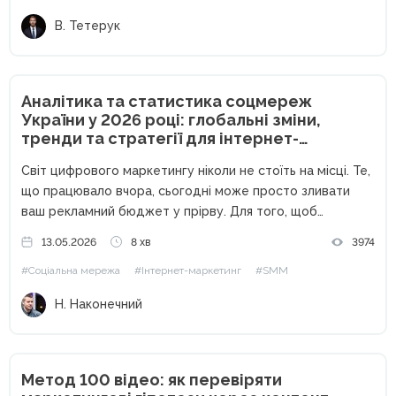
В. Тетерук
Аналітика та статистика соцмереж
України у 2026 році: глобальні зміни,
тренди та стратегії для інтернет-
маркетологів
Світ цифрового маркетингу ніколи не стоїть на місці. Те,
що працювало вчора, сьогодні може просто зливати
ваш рекламний бюджет у прірву. Для того, щоб
залишатися конкурентоспроможними, залучати якісні
13.05.2026
8 хв
3974
ліди та масштабувати бізнес, інтернет-маркетологу
#Соціальна мережа
#Інтернет-маркетинг
#SMM
критично важливо тримати руку на пульсі статистичних...
Н. Наконечний
Метод 100 відео: як перевіряти