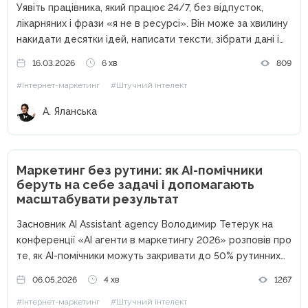
Уявіть працівника, який працює 24/7, без відпусток,
лікарняних і фрази «я не в ресурсі». Він може за хвилину
накидати десятки ідей, написати тексти, зібрати дані і
навіть допомогти з креативами. Звучить як ідеальний
16.03.2026
6 хв
809
співробітник, правда? Перша думка, ChatGPT. Але
#Інтернет-маркетинг
#Штучний інтелект
сьогодні...
А. Яланська
Маркетинг без рутини: як AI-помічники
беруть на себе задачі і допомагають
масштабувати результат
Засновник AI Assistant agency Володимир Тетерук на
конференції «AI агенти в маркетингу 2026» розповів про
те, як AI-помічники можуть закривати до 50% рутинних
процесів у маркетингу — від обробки пошти до
06.05.2026
4 хв
1267
створення контенту та автоматизації аналітики.
#Інтернет-маркетинг
#Штучний інтелект
Сьогодні штучний інтелект уже...