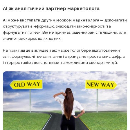
AI як аналітичний партнер маркетолога
AI може виступати другим мозком маркетолога
— допомагати
структурувати інформацію, знаходити закономірності та
формувати гіпотези. Він не приймає рішення замість людини, але
значно прискорює шлях до них.
На практиці це виглядає так: маркетолог бере підготовлений
звіт, формулює чітке запитання і отримує не просто опис цифр, а
інтерпретацію з поясненнями та можливими сценаріями дій.