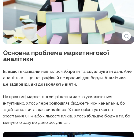
Основна проблема маркетингової
аналітики
Більшість компаній навчилися збирати та візуалізувати дані. Але
аналітика — це не графіки й не красиві дашборди.
Аналітика —
це відповіді, які дозволяють діяти.
На практиці маркетингові рішення часто ухвалюються
інтуїтивно. Хтось перерозподіляє бюджети між каналами, бо
«цей канал виглядає сильніше». Хтось орієнтується на
зростання CTR або кількості кліків. Хтось збільшує бюджети, бо
минулого разу це дало результат.