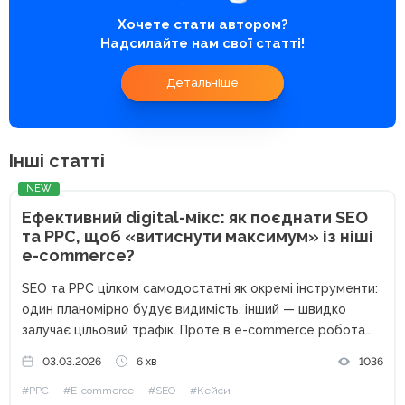
Хочете стати автором?
Надсилайте нам свої статті!
Детальніше
Інші статті
NEW
Ефективний digital-мікс: як поєднати SEO
та PPC, щоб «витиснути максимум» із ніші
e-commerce?
SEO та PPC цілком самодостатні як окремі інструменти:
один планомірно будує видимість, інший — швидко
залучає цільовий трафік. Проте в e-commerce робота
цих каналів як ізольованих одиниць часто обмежує
03.03.2026
6 хв
1036
загальний результат. На прикладі кейсу Webpromo та
#PPC
#E-commerce
#SEO
#Кейси
Samsung Experience Store розберемо,...