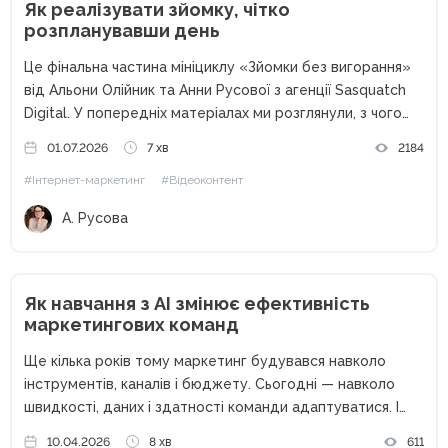
Як реалізувати зйомку, чітко
розпланувавши день
Це фінальна частина мініциклу «Зйомки без вигорання»
від Альони Олійник та Анни Русової з агенції Sasquatch
Digital. У попередніх матеріалах ми розглянули, з чого
розпочинається зйомка: з чекліста, домовленостей,
01.07.2026
7 хв
2184
мудборду. А також — як підготувати команду, реквізит,
#Інтернет-маркетинг
#Відеоконтент
локацію, не витративши...
А. Русова
Як навчання з AI змінює ефективність
маркетингових команд
Ще кілька років тому маркетинг будувався навколо
інструментів, каналів і бюджету. Сьогодні — навколо
швидкості, даних і здатності команди адаптуватися. І
саме тут на перший план виходить штучний інтелект. AI
10.04.2026
8 хв
611