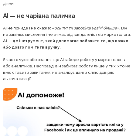
діями.
AI — не чарівна паличка
AI не прийде і не скаже:
«ось тут ти заробиш удвічі більше»
. Він
не замінює мислення і не знімає відповідальність із маркетолога.
AI — це інструмент, який допомагає побачити те, що важко
або довго помітити вручну.
Я часто чую побоювання, що AI забере роботу у маркетологів
або аналітиків. Насправді він забирає роботу лише у тих, хто не
вміє ставити запитання, не аналізує дані й сліпо довіряє
автоматизації.