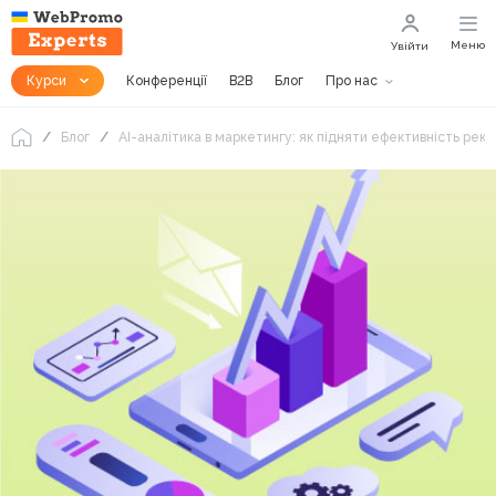
Меню
Увійти
Курси
Конференції
B2B
Блог
Про нас
Блог
AI-аналітика в маркетингу: як підняти ефективність рек