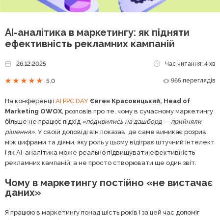
AI-аналітика в маркетингу: як підняти
ефективність рекламних кампаній
26.12.2025
Час читання: 4 хв
965 переглядів
5.0
На конференції
AI PPC DAY
Євген Красовицький, Head of
Marketing OWOX
, розповів про те, чому в сучасному маркетингу
більше не працює підхід
«подивились на дашборд — прийняли
рішення»
. У своїй доповіді він показав, де саме виникає розрив
між цифрами та діями, яку роль у цьому відіграє штучний інтелект
і як AI-аналітика може реально підвищувати ефективність
рекламних кампаній, а не просто створювати ще один звіт.
Чому в маркетингу постійно «не вистачає
даних»
Я працюю в маркетингу понад шість років і за цей час допоміг