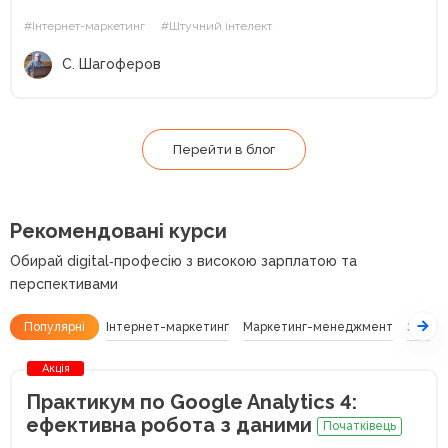
вже не виглядає як «експеримент» або «цікава
#Інтернет-маркетинг
#Штучний інтелект
новинка». У багатьох...
С. Шагоферов
Перейти в блог
Рекомендовані курси
Обирай digital‑професію з високою зарплатою та
перспективами
Популярні
Інтернет-маркетинг
Маркетинг-менеджмент
SEO
Акція
Практикум по Google Analytics 4:
ефективна робота з даними
Початківець