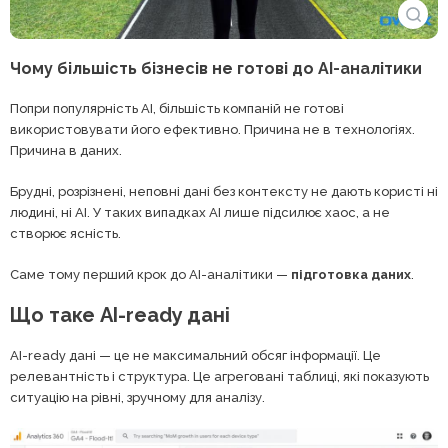
Чому більшість бізнесів не готові до AI-аналітики
Попри популярність AI, більшість компаній не готові
використовувати його ефективно. Причина не в технологіях.
Причина в даних.
Брудні, розрізнені, неповні дані без контексту не дають користі ні
людині, ні AI. У таких випадках AI лише підсилює хаос, а не
створює ясність.
Саме тому перший крок до AI-аналітики —
підготовка даних
.
Що таке AI-ready дані
AI-ready дані — це не максимальний обсяг інформації. Це
релевантність і структура. Це агреговані таблиці, які показують
ситуацію на рівні, зручному для аналізу.