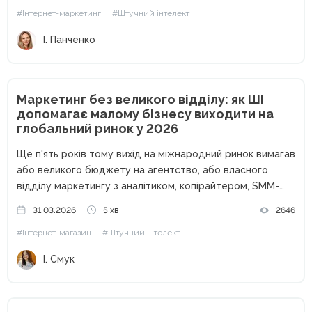
#Інтернет-маркетинг
#Штучний інтелект
І. Панченко
Маркетинг без великого відділу: як ШІ
допомагає малому бізнесу виходити на
глобальний ринок у 2026
Ще п'ять років тому вихід на міжнародний ринок вимагав
або великого бюджету на агентство, або власного
відділу маркетингу з аналітиком, копірайтером, SMM-
фахівцем і таргетологом. Малий бізнес дивився на
31.03.2026
5 хв
2646
глобальні ринки як на щось недосяжне: надто дорого і
#Інтернет-магазин
#Штучний інтелект
надто ризиковано. У...
І. Смук