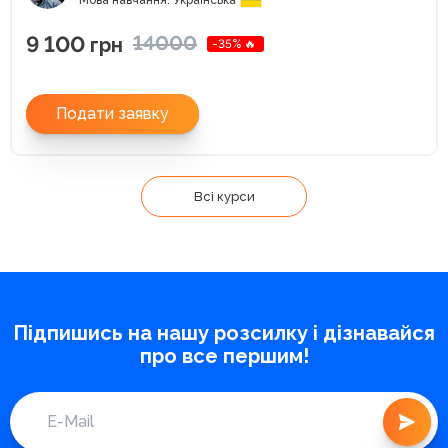
9 100
14000
грн
-35% 🔥
Подати заявку
Всі курси
Підпишись на нашу розсилку і дізнавайся
про все першим!