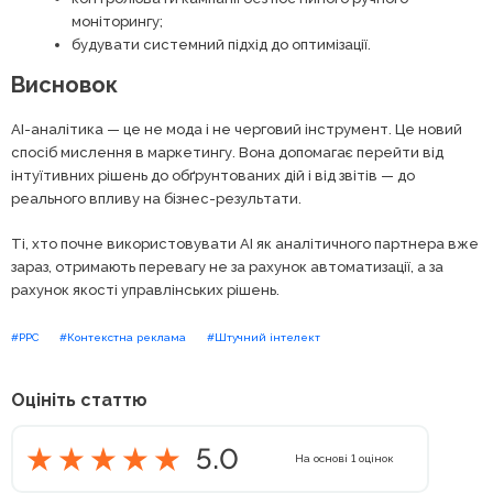
моніторингу;
будувати системний підхід до оптимізації.
Висновок
AI-аналітика — це не мода і не черговий інструмент. Це новий
спосіб мислення в маркетингу. Вона допомагає перейти від
інтуїтивних рішень до обґрунтованих дій і від звітів — до
реального впливу на бізнес-результати.
Ті, хто почне використовувати AI як аналітичного партнера вже
зараз, отримають перевагу не за рахунок автоматизації, а за
рахунок якості управлінських рішень.
#PPC
#Контекстна реклама
#Штучний інтелект
Оцініть статтю
5.0
На основі
1
оцінок