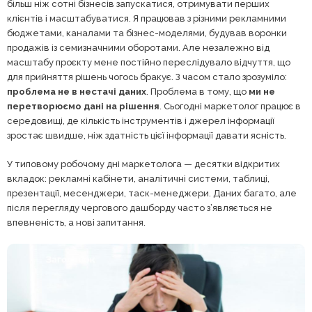
більш ніж сотні бізнесів запускатися, отримувати перших
клієнтів і масштабуватися. Я працював з різними рекламними
бюджетами, каналами та бізнес-моделями, будував воронки
продажів із семизначними оборотами. Але незалежно від
масштабу проєкту мене постійно переслідувало відчуття, що
для прийняття рішень чогось бракує. З часом стало зрозуміло:
проблема не в нестачі даних
. Проблема в тому, що
ми не
перетворюємо дані на рішення
. Сьогодні маркетолог працює в
середовищі, де кількість інструментів і джерел інформації
зростає швидше, ніж здатність цієї інформації давати ясність.
У типовому робочому дні маркетолога — десятки відкритих
вкладок: рекламні кабінети, аналітичні системи, таблиці,
презентації, месенджери, таск-менеджери. Даних багато, але
після перегляду чергового дашборду часто з’являється не
впевненість, а нові запитання.