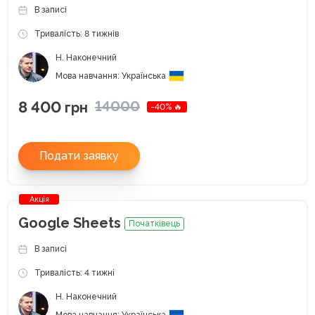
В записі
Тривалість: 8 тижнів
Н. Наконечний
Мова навчання: Українська
8 400
14000
грн
-40% 🔥
Подати заявку
Акція
Google Sheets
Початківець
В записі
Тривалість: 4 тижні
Н. Наконечний
Мова навчання: Українська