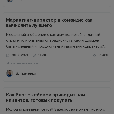
Маркетинг-директор в команде: как
вычислить лучшего
Идеальный в общении с каждым коллегой, отличный
стратег или опытный операционист? Каким должен
быть успешный и продуктивный маркетинг-директор?
Об этом в рамках онлайн-конференции Marketing
06.06.2024
11 мин.
25406
Directors Day рассказал Виталий Ткаченко. Виталий –
#Интернет-маркетинг
соучредитель Tkachenko & Myroniuk Marketing Agency,
имеет огромный опыт...
В. Ткаченко
Как блог с кейсами приводит нам
клиентов, готовых покупать
Молодая компания Keycall Salesbot на момент моего с