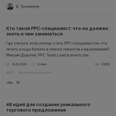
В. Трохимчук
Кто такой PPC-специалист: что он должен
знать и чем заниматься
Где учиться, если хочешь стать РРС-специалистом, что
читать и куда бежать в поиске клиентов и вдохновения?
Максим Дорогих, РРС Team Lead в агентстве
Webpromo, в рамках конференции Digital Start Day
15.11.2024
11 мин.
53918
рассказал о профессии специалиста по контекстной
#PPC
#Контекстная реклама
рекламе и дал ответы...
W.
48 идей для создания уникального
торгового предложения