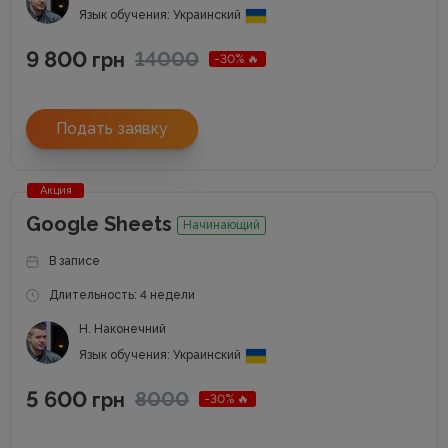
Язык обучения: Украинский
9 800
14000
грн
-30% 🔥
Подать заявку
Акция
Google Sheets
Начинающий
В записе
Длительность: 4 недели
Н. Наконечний
Язык обучения: Украинский
5 600
8000
грн
-30% 🔥