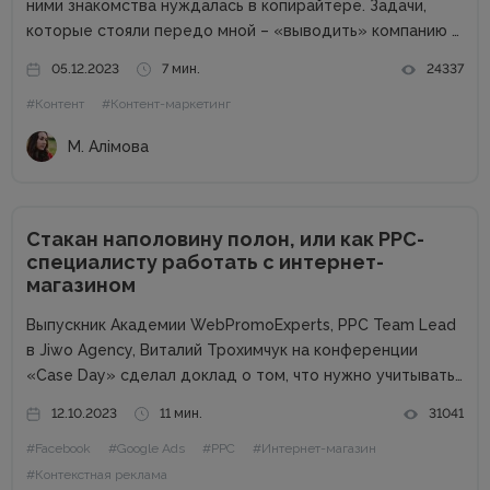
ними знакомства нуждалась в копирайтере. Задачи,
которые стояли передо мной – «выводить» компанию в
свет. Писать о компании и для компании. Задача
05.12.2023
7 мин.
24337
несколько размытая, но все же ясная – мне
#Контент
#Контент-маркетинг
предлагалась позиция...
М. Алімова
Стакан наполовину полон, или как PPC-
специалисту работать с интернет-
магазином
Выпускник Академии WebPromoExperts, PPC Team Lead
в Jiwo Agency, Виталий Трохимчук на конференции
«Case Day» сделал доклад о том, что нужно учитывать
PPC-специалисту при работе с интернет-магазином.
12.10.2023
11 мин.
31041
Статья будет полезна специалистам, которые
#Facebook
#Google Ads
#PPC
#Интернет-магазин
работают на фрилансе или в маленьких агентствах.
Почему...
#Контекстная реклама