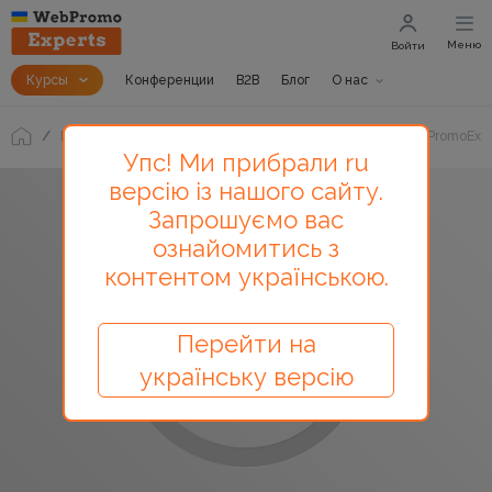
Меню
Войти
Курсы
Конференции
B2B
Блог
О нас
Блог
Запись бесплатной онлайн-конференции «WebPromoExpe
Упс! Ми прибрали ru
версію із нашого сайту.
Запрошуємо вас
ознайомитись з
контентом українською.
Перейти на
українську версію