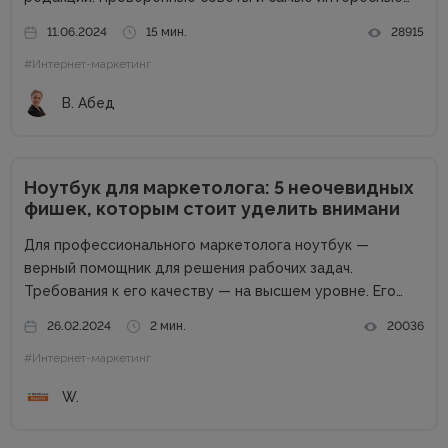
кейсы собрали для вас в одном месте! Подписывайтесь
11.06.2024
15 мин.
28915
на наш телеграм-канал и получайте каждую неделю
#Интернет-маркетинг
новую порцию...
В. Абед
Ноутбук для маркетолога: 5 неочевидных
фишек, которым стоит уделить внимани
Для профессионального маркетолога ноутбук —
верный помощник для решения рабочих задач.
Требования к его качеству — на высшем уровне. Его
возможности пропорциональны профессиональным
26.02.2024
2 мин.
20036
успехам. Добротный комплект «железа» — даже не
#Интернет-маркетинг
обсуждается. Без продвинутого процессора, топовой
графики и внушительного запаса постоянной...
W.