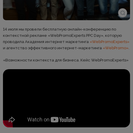
14 июля мы провели бесплатную онлайн-конференцию по
контекстной рекламе «WebPromoExperts PPC Day», которую
проводила Академия интернет маркетинга
«WebPromoExperts»
и агентство эффективного интернет-маркетинга
«WebPromo»
.
«Возможности контекста для бизнеса. Кейс WebPromoExperts»