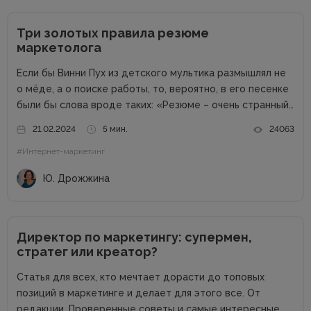
Три золотых правила резюме
маркетолога
Если бы Винни Пух из детского мультика размышлял не
о мёде, а о поиске работы, то, вероятно, в его песенке
были бы слова вроде таких: «Резюме – очень странный
предмет. Вот оно есть, а откликов нет». Дело в том,
21.02.2024
5 мин.
24063
что...
#Интернет-маркетинг
Ю. Дрожжина
Директор по маркетингу: супермен,
стратег или креатор?
Статья для всех, кто мечтает дорасти до топовых
позиций в маркетинге и делает для этого все. От
редакции. Проверенные советы и самые интересные