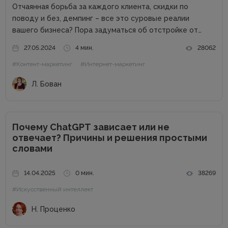
Отчаянная борьба за каждого клиента, скидки по
поводу и без, демпинг – все это суровые реалии
вашего бизнеса? Пора задуматься об отстройке от
конкурентов. Отстройка от конкурентов – это о том,
27.05.2024
4 мин.
28062
как выделиться среди аналогичных компаний, привлечь
#Контент-маркетинг
#Интернет-маркетинг
внимание к продуктам...
Л. Бован
Почему ChatGPT зависает или не
отвечает? Причины и решения простыми
словами
14.04.2025
0 мин.
38269
#Искусственный интеллект
Н. Проценко