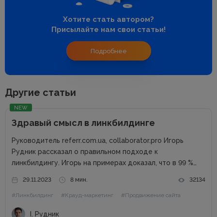
Хотите стать автором?
Присылайте нам свои статьи!
Подробнее
Другие статьи
NEW
Здравый смысл в линкбилдинге
Руководитель referr.com.ua, collaborator.pro Игорь
Рудник рассказал о правильном подходе к
линкбилдингу. Игорь на примерах доказал, что в 99 %
случаях PBN не нужны. Основные методы линкбилдинга
29.11.2023
8 мин.
32134
Сайты можно продвигать множеством способов, среди
#Линкбилдинг
#Крауд-маркетинг
#Продвижение сайта
которых есть и PBN. При этом PBN разделяются...
І. Рудник