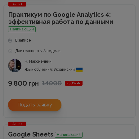
Акция
Практикум по Google Analytics 4:
эффективная работа по данными
Начинающий
В записе
Длительность: 8 недель
Н. Наконечний
Язык обучения: Украинский
9 800
14000
грн
-30% 🔥
Подать заявку
Акция
Google Sheets
Начинающий