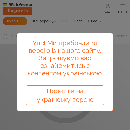
Меню
Войти
Курсы
Конференции
B2B
Блог
О нас
Блог
Кейс по КМС-рекламе. Сергей Шилингов в WebPromoExpe
Упс! Ми прибрали ru
версію із нашого сайту.
Запрошуємо вас
ознайомитись з
контентом українською.
Перейти на
українську версію