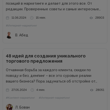
позиций в маркетинге и делает для этого все. От
редакции. Проверенные советы и самые интересные
кейсы собрали для вас в одном месте! Подписывайтесь
11.06.2024
15 мин.
28903
на наш телеграм-канал и получайте каждую неделю
#Интернет-маркетинг
новую порцию...
В. Абед
48 идей для создания уникального
торгового предложения
Отчаянная борьба за каждого клиента, скидки по
поводу и без, демпинг – все это суровые реалии
вашего бизнеса? Пора задуматься об отстройке от
конкурентов. Отстройка от конкурентов – это о том,
27.05.2024
4 мин.
28051
как выделиться среди аналогичных компаний, привлечь
#Контент-маркетинг
#Интернет-маркетинг
внимание к продуктам...
Л. Бован