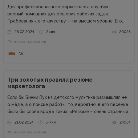
Для профессионального маркетолога ноутбук —
верный помощник для решения рабочих задач.
Требования к его качеству — на высшем уровне. Его
возможности пропорциональны профессиональным
26.02.2024
2 мин.
20028
успехам. Добротный комплект «железа» — даже не
#Интернет-маркетинг
обсуждается. Без продвинутого процессора, топовой
графики и внушительного запаса постоянной...
W.
Три золотых правила резюме
маркетолога
Если бы Винни Пух из детского мультика размышлял не
о мёде, а о поиске работы, то, вероятно, в его песенке
были бы слова вроде таких: «Резюме – очень странный
предмет. Вот оно есть, а откликов нет». Дело в том,
21.02.2024
5 мин.
24054
что...
#Интернет-маркетинг