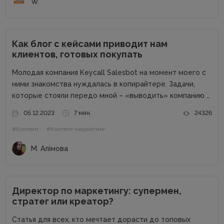
W.
Как блог с кейсами приводит нам
клиентов, готовых покупать
Молодая компания Keycall Salesbot на момент моего с
ними знакомства нуждалась в копирайтере. Задачи,
которые стояли передо мной – «выводить» компанию в
свет. Писать о компании и для компании. Задача
05.12.2023
7 мин.
24326
несколько размытая, но все же ясная – мне
#Контент
#Контент-маркетинг
предлагалась позиция...
М. Алімова
Директор по маркетингу: супермен,
стратег или креатор?
Статья для всех, кто мечтает дорасти до топовых