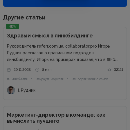
Другие статьи
NEW
Здравый смысл в линкбилдинге
Руководитель referr.com.ua, collaborator.pro Игорь
Рудник рассказал о правильном подходе к
линкбилдингу. Игорь на примерах доказал, что в 99 %
случаях PBN не нужны. Основные методы линкбилдинга
29.11.2023
8 мин.
32121
Сайты можно продвигать множеством способов, среди
#Линкбилдинг
#Крауд-маркетинг
#Продвижение сайта
которых есть и PBN. При этом PBN разделяются...
І. Рудник
Маркетинг-директор в команде: как
вычислить лучшего