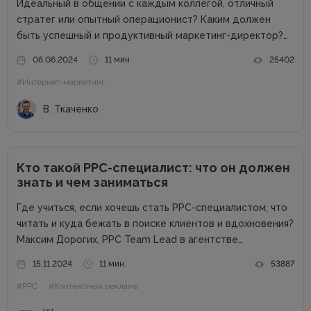
Идеальный в общении с каждым коллегой, отличный
стратег или опытный операционист? Каким должен
быть успешный и продуктивный маркетинг-директор?
Об этом в рамках онлайн-конференции Marketing
06.06.2024
11 мин.
25402
Directors Day рассказал Виталий Ткаченко. Виталий –
#Интернет-маркетинг
соучредитель Tkachenko & Myroniuk Marketing Agency,
имеет огромный опыт...
В. Ткаченко
Кто такой PPC-специалист: что он должен
знать и чем заниматься
Где учиться, если хочешь стать РРС-специалистом, что
читать и куда бежать в поиске клиентов и вдохновения?
Максим Дорогих, РРС Team Lead в агентстве
Webpromo, в рамках конференции Digital Start Day
15.11.2024
11 мин.
53887
рассказал о профессии специалиста по контекстной
#PPC
#Контекстная реклама
рекламе и дал ответы...