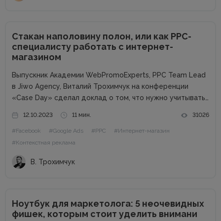
Стакан наполовину полон, или как PPC-
специалисту работать с интернет-
магазином
Выпускник Академии WebPromoExperts, PPC Team Lead
в Jiwo Agency, Виталий Трохимчук на конференции
«Case Day» сделал доклад о том, что нужно учитывать
PPC-специалисту при работе с интернет-магазином.
12.10.2023
11 мин.
31026
Статья будет полезна специалистам, которые
#Facebook
#Google Ads
#PPC
#Интернет-магазин
работают на фрилансе или в маленьких агентствах.
Почему...
#Контекстная реклама
В. Трохимчук
Ноутбук для маркетолога: 5 неочевидных
фишек, которым стоит уделить внимани