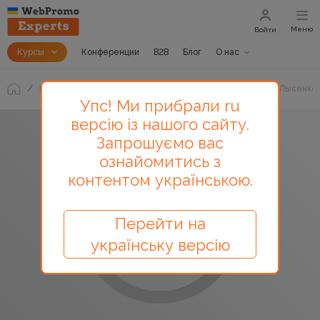
Меню
Войти
Курсы
Конференции
B2B
Блог
О нас
Блог
Как добавить разделы на канал YouTube. Ольга Лысенко
Упс! Ми прибрали ru
версію із нашого сайту.
Запрошуємо вас
ознайомитись з
контентом українською.
Перейти на
українську версію