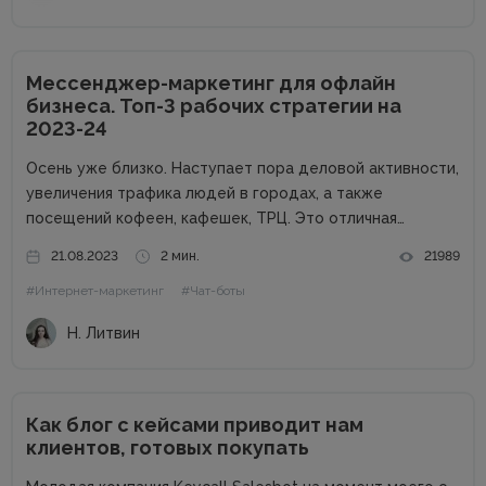
Мессенджер-маркетинг для офлайн
бизнеса. Топ-3 рабочих стратегии на
2023-24
Осень уже близко. Наступает пора деловой активности,
увеличения трафика людей в городах, а также
посещений кофеен, кафешек, ТРЦ. Это отличная
возможность для владельцев оффлайн заведений
21.08.2023
2 мин.
21989
увеличить прибыль. Но конкуренция на данном рынке
#Интернет-маркетинг
#Чат-боты
высока, поэтому расслабляться не стоит. Как привлечь
клиентов...
Н. Литвин
Как блог с кейсами приводит нам
клиентов, готовых покупать