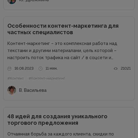
Особенности контент-маркетинга для
частных специалистов
Контент-маркетинг – это комплексная работа над
текстами и другими материалами, цель которой –
настроить поток трафика на сайт / в соцсети и
получить стабильные продажи. Материалов о контент-
16.08.2023
11 мин.
21021
маркетинге для компаний в сети много. А вот как быть
#Контент
#Контент-маркетинг
частным специалистам, которые...
В. Васильева
48 идей для создания уникального
торгового предложения
Отчаянная борьба за каждого клиента, скидки по