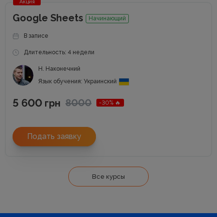
Акция
Google Sheets
Начинающий
В записе
Длительность: 4 недели
Н. Наконечний
Язык обучения: Украинский
5 600
8000
грн
-30% 🔥
Подать заявку
Все курсы