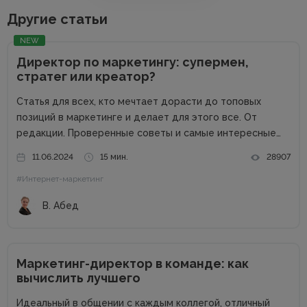
Другие статьи
NEW
Директор по маркетингу: супермен,
стратег или креатор?
Статья для всех, кто мечтает дорасти до топовых
позиций в маркетинге и делает для этого все. От
редакции. Проверенные советы и самые интересные
кейсы собрали для вас в одном месте! Подписывайтесь
11.06.2024
15 мин.
28907
на наш телеграм-канал и получайте каждую неделю
#Интернет-маркетинг
новую порцию...
В. Абед
Маркетинг-директор в команде: как
вычислить лучшего
Идеальный в общении с каждым коллегой, отличный