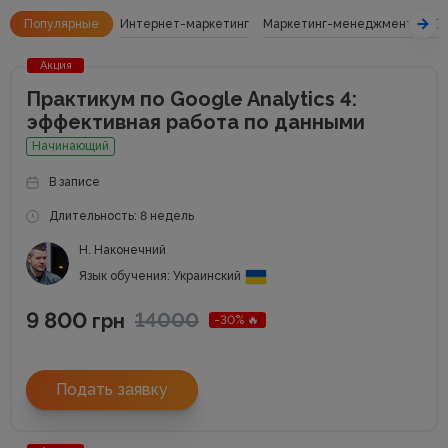
Популярные
Интернет-маркетинг
Маркетинг-менеджмент
SE
Акция
Практикум по Google Analytics 4:
эффективная работа по данными
Начинающий
В записе
Длительность: 8 недель
Н. Наконечний
Язык обучения: Украинский
9 800
14000
грн
-30% 🔥
Подать заявку