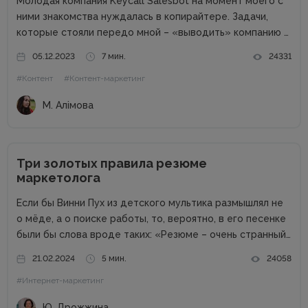
Молодая компания Keycall Salesbot на момент моего с
ними знакомства нуждалась в копирайтере. Задачи,
которые стояли передо мной – «выводить» компанию в
свет. Писать о компании и для компании. Задача
05.12.2023
7 мин.
24331
несколько размытая, но все же ясная – мне
#Контент
#Контент-маркетинг
предлагалась позиция...
М. Алімова
Три золотых правила резюме
маркетолога
Если бы Винни Пух из детского мультика размышлял не
о мёде, а о поиске работы, то, вероятно, в его песенке
были бы слова вроде таких: «Резюме – очень странный
предмет. Вот оно есть, а откликов нет». Дело в том,
21.02.2024
5 мин.
24058
что...
#Интернет-маркетинг
Ю. Дрожжина