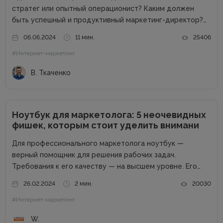
стратег или опытный операционист? Каким должен
быть успешный и продуктивный маркетинг-директор?
Об этом в рамках онлайн-конференции Marketing
06.06.2024
11 мин.
25406
Directors Day рассказал Виталий Ткаченко. Виталий –
#Интернет-маркетинг
соучредитель Tkachenko & Myroniuk Marketing Agency,
имеет огромный опыт...
В. Ткаченко
Ноутбук для маркетолога: 5 неочевидных
фишек, которым стоит уделить внимани
Для профессионального маркетолога ноутбук —
верный помощник для решения рабочих задач.
Требования к его качеству — на высшем уровне. Его
возможности пропорциональны профессиональным
26.02.2024
2 мин.
20030
успехам. Добротный комплект «железа» — даже не
#Интернет-маркетинг
обсуждается. Без продвинутого процессора, топовой
графики и внушительного запаса постоянной...
W.