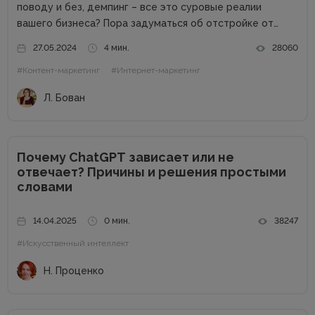
поводу и без, демпинг – все это суровые реалии
вашего бизнеса? Пора задуматься об отстройке от
конкурентов. Отстройка от конкурентов – это о том,
27.05.2024
4 мин.
28060
как выделиться среди аналогичных компаний, привлечь
#Контент-маркетинг
#Интернет-маркетинг
внимание к продуктам...
Л. Бован
Почему ChatGPT зависает или не
отвечает? Причины и решения простыми
словами
14.04.2025
0 мин.
38247
#Искусственный интеллект
Н. Проценко