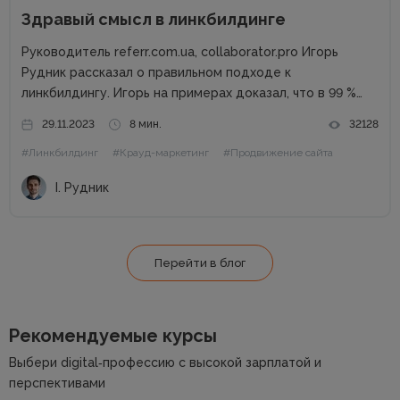
Здравый смысл в линкбилдинге
Руководитель referr.com.ua, collaborator.pro Игорь
Рудник рассказал о правильном подходе к
линкбилдингу. Игорь на примерах доказал, что в 99 %
случаях PBN не нужны. Основные методы линкбилдинга
29.11.2023
8 мин.
32128
Сайты можно продвигать множеством способов, среди
#Линкбилдинг
#Крауд-маркетинг
#Продвижение сайта
которых есть и PBN. При этом PBN разделяются...
І. Рудник
Перейти в блог
Рекомендуемые курсы
Выбери digital‑профессию с высокой зарплатой и
перспективами