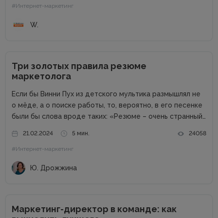
#Интернет-маркетинг
обсуждается. Без продвинутого процессора, топовой
графики и внушительного запаса постоянной...
W.
Три золотых правила резюме
маркетолога
Если бы Винни Пух из детского мультика размышлял не
о мёде, а о поиске работы, то, вероятно, в его песенке
были бы слова вроде таких: «Резюме – очень странный
предмет. Вот оно есть, а откликов нет». Дело в том,
21.02.2024
5 мин.
24058
что...
#Интернет-маркетинг
Ю. Дрожжина
Маркетинг-директор в команде: как