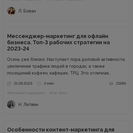
внимание к продуктам...
Л. Бован
Мессенджер-маркетинг для офлайн
бизнеса. Топ-3 рабочих стратегии на
2023-24
Осень уже близко. Наступает пора деловой активности,
увеличения трафика людей в городах, а также
посещений кофеен, кафешек, ТРЦ. Это отличная
возможность для владельцев оффлайн заведений
21.08.2023
2 мин.
21989
увеличить прибыль. Но конкуренция на данном рынке
#Интернет-маркетинг
#Чат-боты
высока, поэтому расслабляться не стоит. Как привлечь
клиентов...
Н. Литвин
Особенности контент-маркетинга для