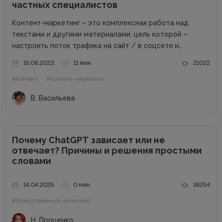
частных специалистов
Контент-маркетинг – это комплексная работа над
текстами и другими материалами, цель которой –
настроить поток трафика на сайт / в соцсети и
получить стабильные продажи. Материалов о контент-
16.08.2023
11 мин.
21022
маркетинге для компаний в сети много. А вот как быть
#Контент
#Контент-маркетинг
частным специалистам, которые...
В. Васильева
Почему ChatGPT зависает или не
отвечает? Причины и решения простыми
словами
14.04.2025
0 мин.
38254
#Искусственный интеллект
Н. Проценко