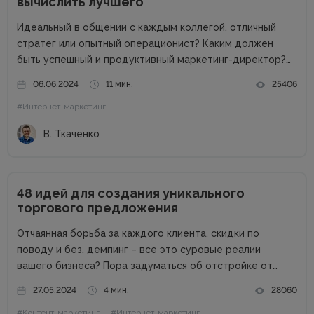
вычислить лучшего
Идеальный в общении с каждым коллегой, отличный
стратег или опытный операционист? Каким должен
быть успешный и продуктивный маркетинг-директор?
Об этом в рамках онлайн-конференции Marketing
06.06.2024
11 мин.
25406
Directors Day рассказал Виталий Ткаченко. Виталий –
#Интернет-маркетинг
соучредитель Tkachenko & Myroniuk Marketing Agency,
имеет огромный опыт...
В. Ткаченко
48 идей для создания уникального
торгового предложения
Отчаянная борьба за каждого клиента, скидки по
поводу и без, демпинг – все это суровые реалии
вашего бизнеса? Пора задуматься об отстройке от
конкурентов. Отстройка от конкурентов – это о том,
27.05.2024
4 мин.
28060
как выделиться среди аналогичных компаний, привлечь
#Контент-маркетинг
#Интернет-маркетинг