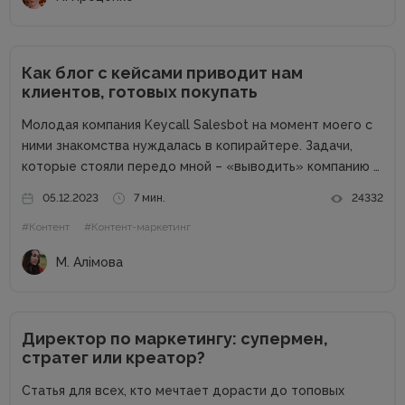
Как блог с кейсами приводит нам
клиентов, готовых покупать
Молодая компания Keycall Salesbot на момент моего с
ними знакомства нуждалась в копирайтере. Задачи,
которые стояли передо мной – «выводить» компанию в
свет. Писать о компании и для компании. Задача
05.12.2023
7 мин.
24332
несколько размытая, но все же ясная – мне
#Контент
#Контент-маркетинг
предлагалась позиция...
М. Алімова
Директор по маркетингу: супермен,
стратег или креатор?
Статья для всех, кто мечтает дорасти до топовых