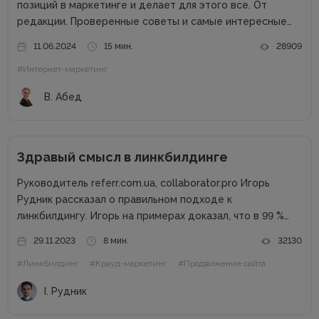
позиций в маркетинге и делает для этого все. От
редакции. Проверенные советы и самые интересные
кейсы собрали для вас в одном месте! Подписывайтесь
11.06.2024
15 мин.
28909
на наш телеграм-канал и получайте каждую неделю
#Интернет-маркетинг
новую порцию...
В. Абед
Здравый смысл в линкбилдинге
Руководитель referr.com.ua, collaborator.pro Игорь
Рудник рассказал о правильном подходе к
линкбилдингу. Игорь на примерах доказал, что в 99 %
случаях PBN не нужны. Основные методы линкбилдинга
29.11.2023
8 мин.
32130
Сайты можно продвигать множеством способов, среди
#Линкбилдинг
#Крауд-маркетинг
#Продвижение сайта
которых есть и PBN. При этом PBN разделяются...
І. Рудник