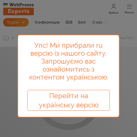
Меню
Войти
Курсы
Конференции
B2B
Блог
О нас
Блог
Как бороться с брошенными корзинами? Кристина Потоц
Упс! Ми прибрали ru
версію із нашого сайту.
Запрошуємо вас
ознайомитись з
контентом українською.
Перейти на
українську версію