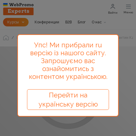
Меню
Войти
Курсы
Конференции
B2B
Блог
О нас
Блог
Кейс интернет-маркетинга в Moneyveo. Константин Кар
Упс! Ми прибрали ru
версію із нашого сайту.
Запрошуємо вас
ознайомитись з
контентом українською.
Перейти на
українську версію