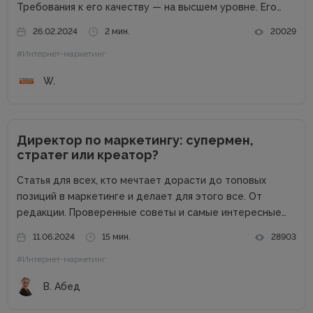
Требования к его качеству — на высшем уровне. Его
возможности пропорциональны профессиональным
26.02.2024
2 мин.
20029
успехам. Добротный комплект «железа» — даже не
#Интернет-маркетинг
обсуждается. Без продвинутого процессора, топовой
графики и внушительного запаса постоянной...
W.
Директор по маркетингу: супермен,
стратег или креатор?
Статья для всех, кто мечтает дорасти до топовых
позиций в маркетинге и делает для этого все. От
редакции. Проверенные советы и самые интересные
кейсы собрали для вас в одном месте! Подписывайтесь
11.06.2024
15 мин.
28903
на наш телеграм-канал и получайте каждую неделю
#Интернет-маркетинг
новую порцию...
В. Абед