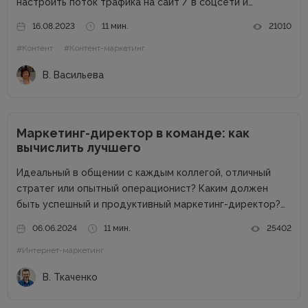
настроить поток трафика на сайт / в соцсети и
получить стабильные продажи. Материалов о контент-
16.08.2023
11 мин.
21010
маркетинге для компаний в сети много. А вот как быть
#Контент
#Контент-маркетинг
частным специалистам, которые...
В. Васильева
Маркетинг-директор в команде: как
вычислить лучшего
Идеальный в общении с каждым коллегой, отличный
стратег или опытный операционист? Каким должен
быть успешный и продуктивный маркетинг-директор?
Об этом в рамках онлайн-конференции Marketing
06.06.2024
11 мин.
25402
Directors Day рассказал Виталий Ткаченко. Виталий –
#Интернет-маркетинг
соучредитель Tkachenko & Myroniuk Marketing Agency,
имеет огромный опыт...
В. Ткаченко