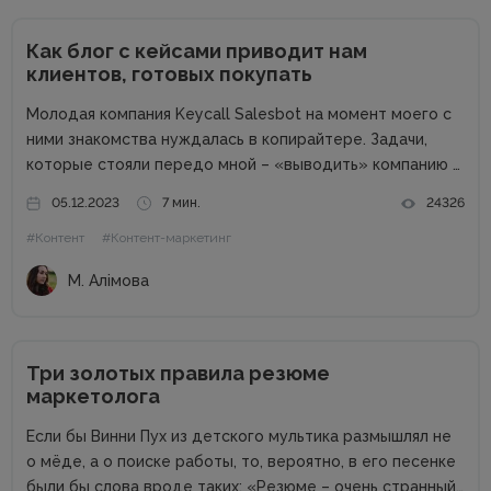
Как блог с кейсами приводит нам
клиентов, готовых покупать
Молодая компания Keycall Salesbot на момент моего с
ними знакомства нуждалась в копирайтере. Задачи,
которые стояли передо мной – «выводить» компанию в
свет. Писать о компании и для компании. Задача
05.12.2023
7 мин.
24326
несколько размытая, но все же ясная – мне
#Контент
#Контент-маркетинг
предлагалась позиция...
М. Алімова
Три золотых правила резюме
маркетолога
Если бы Винни Пух из детского мультика размышлял не
о мёде, а о поиске работы, то, вероятно, в его песенке
были бы слова вроде таких: «Резюме – очень странный