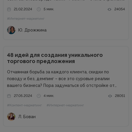
предмет. Вот оно есть, а откликов нет». Дело в том,
21.02.2024
5 мин.
24054
что...
#Интернет-маркетинг
Ю. Дрожжина
48 идей для создания уникального
торгового предложения
Отчаянная борьба за каждого клиента, скидки по
поводу и без, демпинг – все это суровые реалии
вашего бизнеса? Пора задуматься об отстройке от
конкурентов. Отстройка от конкурентов – это о том,
27.05.2024
4 мин.
28051
как выделиться среди аналогичных компаний, привлечь
#Контент-маркетинг
#Интернет-маркетинг
внимание к продуктам...
Л. Бован