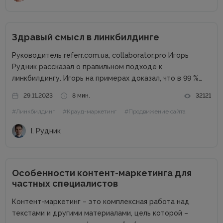
Здравый смысл в линкбилдинге
Руководитель referr.com.ua, collaborator.pro Игорь
Рудник рассказал о правильном подходе к
линкбилдингу. Игорь на примерах доказал, что в 99 %
случаях PBN не нужны. Основные методы линкбилдинга
29.11.2023
8 мин.
32121
Сайты можно продвигать множеством способов, среди
#Линкбилдинг
#Крауд-маркетинг
#Продвижение сайта
которых есть и PBN. При этом PBN разделяются...
І. Рудник
Особенности контент-маркетинга для
частных специалистов
Контент-маркетинг – это комплексная работа над
текстами и другими материалами, цель которой –