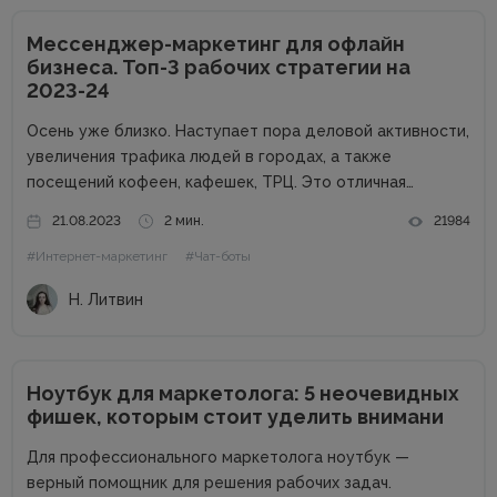
Мессенджер-маркетинг для офлайн
бизнеса. Топ-3 рабочих стратегии на
2023-24
Осень уже близко. Наступает пора деловой активности,
увеличения трафика людей в городах, а также
посещений кофеен, кафешек, ТРЦ. Это отличная
возможность для владельцев оффлайн заведений
21.08.2023
2 мин.
21984
увеличить прибыль. Но конкуренция на данном рынке
#Интернет-маркетинг
#Чат-боты
высока, поэтому расслабляться не стоит. Как привлечь
клиентов...
Н. Литвин
Ноутбук для маркетолога: 5 неочевидных
фишек, которым стоит уделить внимани
Для профессионального маркетолога ноутбук —
верный помощник для решения рабочих задач.