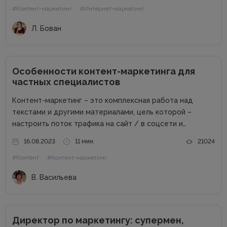
#Контент-маркетинг
#Интернет-маркетинг
внимание к продуктам...
Л. Бован
Особенности контент-маркетинга для
частных специалистов
Контент-маркетинг – это комплексная работа над
текстами и другими материалами, цель которой –
настроить поток трафика на сайт / в соцсети и
получить стабильные продажи. Материалов о контент-
16.08.2023
11 мин.
21024
маркетинге для компаний в сети много. А вот как быть
#Контент
#Контент-маркетинг
частным специалистам, которые...
В. Васильева
Директор по маркетингу: супермен,