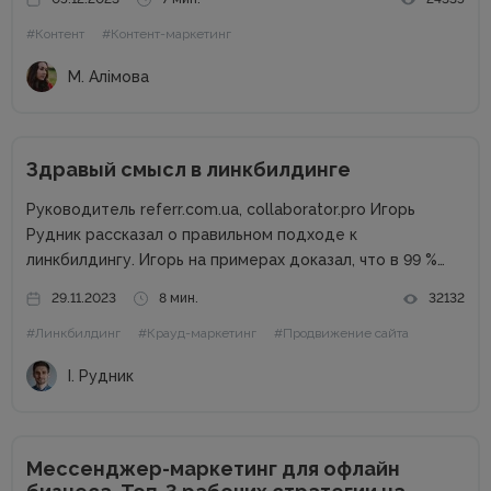
несколько размытая, но все же ясная – мне
#Контент
#Контент-маркетинг
предлагалась позиция...
М. Алімова
Здравый смысл в линкбилдинге
Руководитель referr.com.ua, collaborator.pro Игорь
Рудник рассказал о правильном подходе к
линкбилдингу. Игорь на примерах доказал, что в 99 %
случаях PBN не нужны. Основные методы линкбилдинга
29.11.2023
8 мин.
32132
Сайты можно продвигать множеством способов, среди
#Линкбилдинг
#Крауд-маркетинг
#Продвижение сайта
которых есть и PBN. При этом PBN разделяются...
І. Рудник
Мессенджер-маркетинг для офлайн