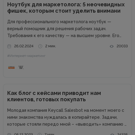
Ноутбук для маркетолога: 5 неочевидных
фишек, которым стоит уделить внимани
Для профессионального маркетолога ноутбук —
верный помощник для решения рабочих задач.
Требования к его качеству — на высшем уровне. Его
возможности пропорциональны профессиональным
26.02.2024
2 мин.
20033
успехам. Добротный комплект «железа» — даже не
#Интернет-маркетинг
обсуждается. Без продвинутого процессора, топовой
графики и внушительного запаса постоянной...
W.
Как блог с кейсами приводит нам
клиентов, готовых покупать
Молодая компания Keycall Salesbot на момент моего с
ними знакомства нуждалась в копирайтере. Задачи,
которые стояли передо мной – «выводить» компанию в
свет. Писать о компании и для компании. Задача
05.12.2023
7 мин.
24335