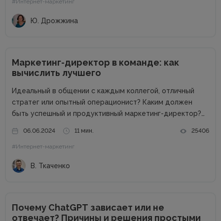
#Интернет-маркетинг
Ю. Дрожжина
Маркетинг-директор в команде: как
вычислить лучшего
Идеальный в общении с каждым коллегой, отличный
стратег или опытный операционист? Каким должен
быть успешный и продуктивный маркетинг-директор?
Об этом в рамках онлайн-конференции Marketing
06.06.2024
11 мин.
25406
Directors Day рассказал Виталий Ткаченко. Виталий –
#Интернет-маркетинг
соучредитель Tkachenko & Myroniuk Marketing Agency,
имеет огромный опыт...
В. Ткаченко
Почему ChatGPT зависает или не
отвечает? Причины и решения простыми