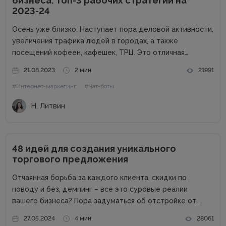
бизнеса. Топ-3 рабочих стратегии на
2023-24
Осень уже близко. Наступает пора деловой активности,
увеличения трафика людей в городах, а также
посещений кофеен, кафешек, ТРЦ. Это отличная
возможность для владельцев оффлайн заведений
21.08.2023
2 мин.
21991
увеличить прибыль. Но конкуренция на данном рынке
#Интернет-маркетинг
#Чат-боты
высока, поэтому расслабляться не стоит. Как привлечь
клиентов...
Н. Литвин
48 идей для создания уникального
торгового предложения
Отчаянная борьба за каждого клиента, скидки по
поводу и без, демпинг – все это суровые реалии
вашего бизнеса? Пора задуматься об отстройке от
конкурентов. Отстройка от конкурентов – это о том,
27.05.2024
4 мин.
28061
как выделиться среди аналогичных компаний, привлечь