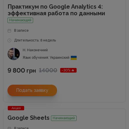
Практикум по Google Analytics 4:
эффективная работа по данными
Начинающий
В записе
Длительность: 8 недель
Н. Наконечний
Язык обучения: Украинский
9 800
14000
грн
-30% 🔥
Подать заявку
Акция
Google Sheets
Начинающий
В записе