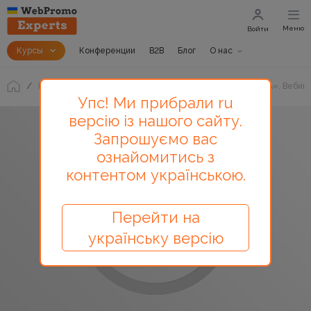
Меню
Войти
Курсы
Конференции
B2B
Блог
О нас
Блог
Виктор Фомин: «Сбор информации для своей ЦА». Вебин
Упс! Ми прибрали ru
версію із нашого сайту.
Запрошуємо вас
ознайомитись з
контентом українською.
Перейти на
українську версію