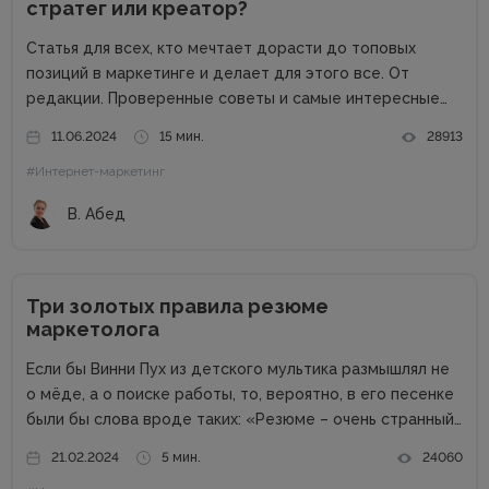
стратег или креатор?
Статья для всех, кто мечтает дорасти до топовых
позиций в маркетинге и делает для этого все. От
редакции. Проверенные советы и самые интересные
кейсы собрали для вас в одном месте! Подписывайтесь
11.06.2024
15 мин.
28913
на наш телеграм-канал и получайте каждую неделю
#Интернет-маркетинг
новую порцию...
В. Абед
Три золотых правила резюме
маркетолога
Если бы Винни Пух из детского мультика размышлял не
о мёде, а о поиске работы, то, вероятно, в его песенке
были бы слова вроде таких: «Резюме – очень странный
предмет. Вот оно есть, а откликов нет». Дело в том,
21.02.2024
5 мин.
24060
что...