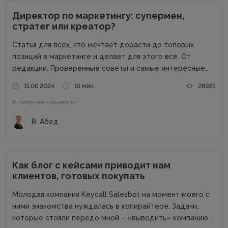
Директор по маркетингу: супермен,
стратег или креатор?
Статья для всех, кто мечтает дорасти до топовых
позиций в маркетинге и делает для этого все. От
редакции. Проверенные советы и самые интересные
кейсы собрали для вас в одном месте! Подписывайтесь
11.06.2024
15 мин.
28925
на наш телеграм-канал и получайте каждую неделю
#Интернет-маркетинг
новую порцию...
В. Абед
Как блог с кейсами приводит нам
клиентов, готовых покупать
Молодая компания Keycall Salesbot на момент моего с
ними знакомства нуждалась в копирайтере. Задачи,
которые стояли передо мной – «выводить» компанию в