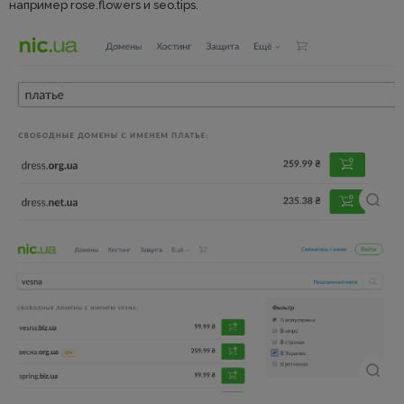
например rose.flowers и seo.tips.