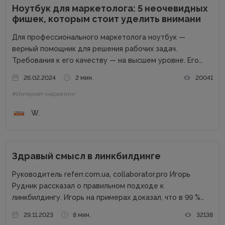
Ноутбук для маркетолога: 5 неочевидных
фишек, которым стоит уделить внимани
Для профессионального маркетолога ноутбук —
верный помощник для решения рабочих задач.
Требования к его качеству — на высшем уровне. Его
возможности пропорциональны профессиональным
26.02.2024
2 мин.
20041
успехам. Добротный комплект «железа» — даже не
#Интернет-маркетинг
обсуждается. Без продвинутого процессора, топовой
графики и внушительного запаса постоянной...
W.
Здравый смысл в линкбилдинге
Руководитель referr.com.ua, collaborator.pro Игорь
Рудник рассказал о правильном подходе к
линкбилдингу. Игорь на примерах доказал, что в 99 %
случаях PBN не нужны. Основные методы линкбилдинга
29.11.2023
8 мин.
32138
Сайты можно продвигать множеством способов, среди