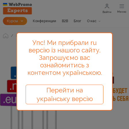
Меню
Войти
Курсы
Конференции
B2B
Блог
О нас
Блог
Ваш домен будет чувствовать себя как дома
Упс! Ми прибрали ru
версію із нашого сайту.
Запрошуємо вас
ознайомитись з
контентом українською.
Перейти на
українську версію