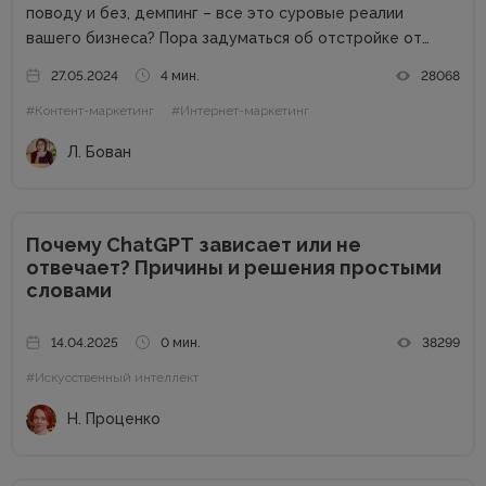
поводу и без, демпинг – все это суровые реалии
вашего бизнеса? Пора задуматься об отстройке от
конкурентов. Отстройка от конкурентов – это о том,
27.05.2024
4 мин.
28068
как выделиться среди аналогичных компаний, привлечь
#Контент-маркетинг
#Интернет-маркетинг
внимание к продуктам...
Л. Бован
Почему ChatGPT зависает или не
отвечает? Причины и решения простыми
словами
14.04.2025
0 мин.
38299
#Искусственный интеллект
Н. Проценко