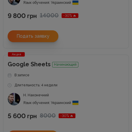
Язык обучения: Украинский
9 800
14000
грн
-30% 🔥
Подать заявку
Акция
Google Sheets
Начинающий
В записе
Длительность: 4 недели
Н. Наконечний
Язык обучения: Украинский
5 600
8000
грн
-30% 🔥