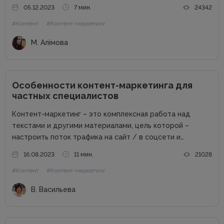
свет. Писать о компании и для компании. Задача
05.12.2023
7 мин.
24342
несколько размытая, но все же ясная – мне
#Контент
#Контент-маркетинг
предлагалась позиция...
М. Алімова
Особенности контент-маркетинга для
частных специалистов
Контент-маркетинг – это комплексная работа над
текстами и другими материалами, цель которой –
настроить поток трафика на сайт / в соцсети и
получить стабильные продажи. Материалов о контент-
16.08.2023
11 мин.
21028
маркетинге для компаний в сети много. А вот как быть
#Контент
#Контент-маркетинг
частным специалистам, которые...
В. Васильева