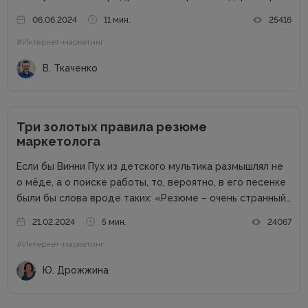
Об этом в рамках онлайн-конференции Marketing
06.06.2024
11 мин.
25416
Directors Day рассказал Виталий Ткаченко. Виталий –
#Интернет-маркетинг
соучредитель Tkachenko & Myroniuk Marketing Agency,
имеет огромный опыт...
В. Ткаченко
Три золотых правила резюме
маркетолога
Если бы Винни Пух из детского мультика размышлял не
о мёде, а о поиске работы, то, вероятно, в его песенке
были бы слова вроде таких: «Резюме – очень странный
предмет. Вот оно есть, а откликов нет». Дело в том,
21.02.2024
5 мин.
24067
что...
#Интернет-маркетинг
Ю. Дрожжина