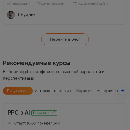
#Линкбилдинг
#Крауд-маркетинг
#Продвижение сайта
которых есть и PBN. При этом PBN разделяются...
І. Рудник
Перейти в блог
Рекомендуемые курсы
Выбери digital‑профессию с высокой зарплатой и
перспективами
Популярные
Интернет-маркетинг
Маркетинг-менеджмент
SE
РРС з АІ
Начинающий
Старт: 10.08, понедельник