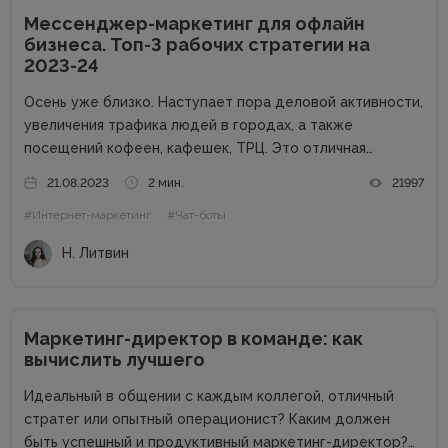
Мессенджер-маркетинг для офлайн
бизнеса. Топ-3 рабочих стратегии на
2023-24
Осень уже близко. Наступает пора деловой активности,
увеличения трафика людей в городах, а также
посещений кофеен, кафешек, ТРЦ. Это отличная
возможность для владельцев оффлайн заведений
21.08.2023
2 мин.
21997
увеличить прибыль. Но конкуренция на данном рынке
#Интернет-маркетинг
#Чат-боты
высока, поэтому расслабляться не стоит. Как привлечь
клиентов...
Н. Литвин
Маркетинг-директор в команде: как
вычислить лучшего
Идеальный в общении с каждым коллегой, отличный
стратег или опытный операционист? Каким должен
быть успешный и продуктивный маркетинг-директор?