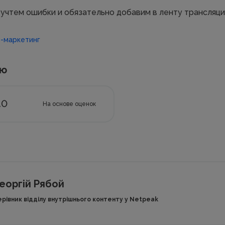
учтем ошибки и обязательно добавим в ленту трансляци
-маркетинг
ью
.0
На основе
оценок
еоргій Рябой
ерівник відділу внутрішнього контенту у Netpeak