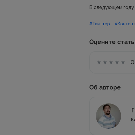
В следующем году 
#Твиттер
#Контент
Оцените стат
0
Об авторе
Г
К