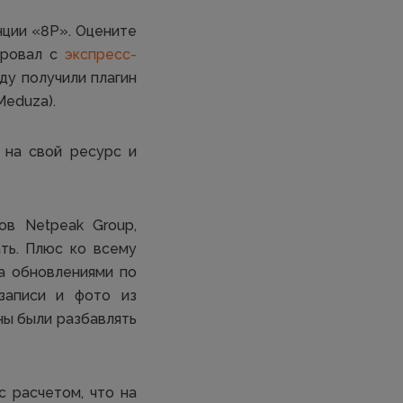
ции «8P». Оцените
ировал с
экспресс-
ду получили плагин
Meduza).
 на свой ресурс и
ов Netpeak Group,
ать. Плюс ко всему
а обновлениями по
записи и фото из
ны были разбавлять
с расчетом, что на