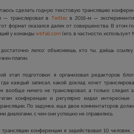
ытаюсь сделать годную текстовую трансляцию конферен
-м — транслировал в
Twitter
, в 2016-м — эксперимент
этот формат оказался далек от совершенства. В этом го
яций у команды
wtrfall.com
(его, в частности, использует 
 достаточно легко: объясняешь, кто ты, даёшь ссылку
ужен плагин.
й этап подготовки: я организовал редакторов блог
 где каждый записал, какой доклад хочет транслиров
ек вообще ничего не транслировал, а только следил з
тегам конференции и регулярно кидал интересные 
трансляции. По задумке, еще двое комментаторов долж
и диалогами, с чем они успешно не справились.
 трансляции конференции я задействовал 10 человек, 