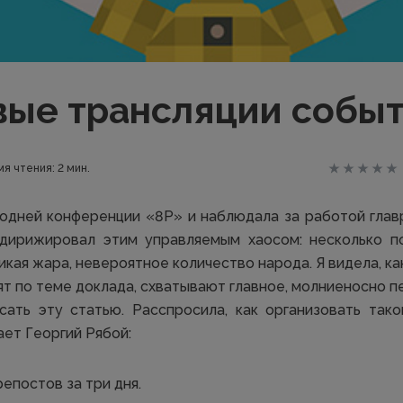
вые трансляции собы
я чтения: 2 мин.
одней конференции «8Р» и наблюдала за работой глав
 дирижировал этим управляемым хаосом: несколько п
икая жара, невероятное количество народа. Я видела, к
тят по теме доклада, схватывают главное, молниеносно п
сать эту статью. Расспросила, как организовать тако
ает Георгий Рябой:
репостов за три дня.