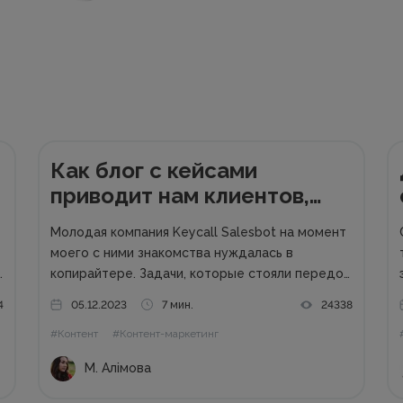
Как блог с кейсами
приводит нам клиентов,
готовых покупать
Молодая компания Keycall Salesbot на момент
моего с ними знакомства нуждалась в
копирайтере. Задачи, которые стояли передо
эт
т
мной – «выводить» компанию в свет. Писать о
4
05.12.2023
7 мин.
24338
компании и для компании. Задача несколько
#Контент
#Контент-маркетинг
размытая, но все же ясная – мне предлагалась
позиция...
М. Алімова