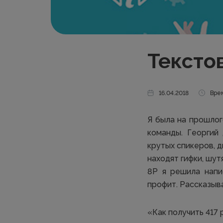
Тексто
16.04.2018
Врем
Я была на прошлог
команды. Георгий
крутых спикеров, д
находят гифки, шу
8Р я решила напи
профит. Рассказыв
«Как получить 417 