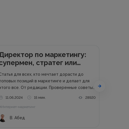
Директор по маркетингу:
супермен, стратег или
креатор?
Статья для всех, кто мечтает дорасти до
топовых позиций в маркетинге и делает для
ого все. От редакции. Проверенные советы
и самые интересные кейсы собрали для вас в
11.06.2024
15 мин.
28920
одном месте! Подписывайтесь на наш
#Интернет-маркетинг
телеграм-канал и получайте каждую неделю
новую порцию...
В. Абед