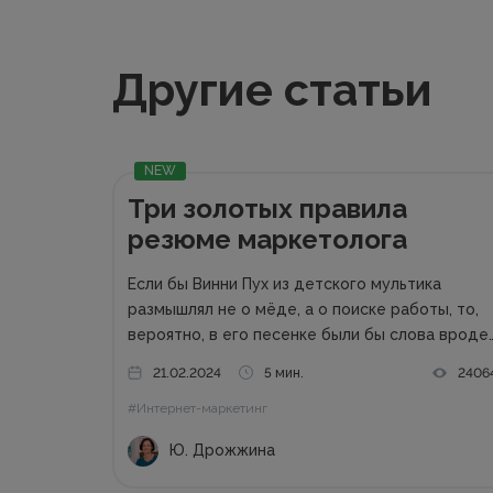
Другие статьи
NEW
Три золотых правила
резюме маркетолога
Если бы Винни Пух из детского мультика
размышлял не о мёде, а о поиске работы, то,
вероятно, в его песенке были бы слова вроде
таких: «Резюме – очень странный предмет. Во
21.02.2024
5 мин.
2406
оно есть, а откликов нет». Дело в том, что...
#Интернет-маркетинг
Ю. Дрожжина