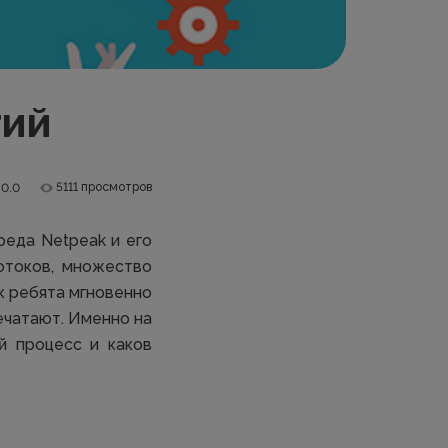
тий
5111 просмотров
0.0
реда Netpeak и его
отоков, множество
ак ребята мгновенно
ечатают. Именно на
й процесс и каков