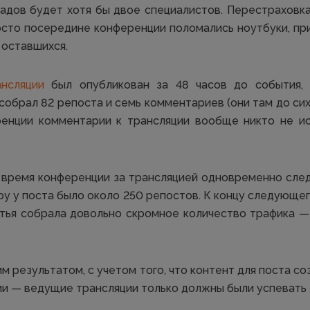
адов будет хотя бы двое специалистов. Перестраховк
осто посередине конференции поломались ноутбуки, пр
оставшихся.
нсляции
был опубликован за 48 часов до события, 
собрал 82 репоста и семь комментариев (они там до сих 
ренции комментарии к трансляции вообще никто не ис
 время конференции за трансляцией одновременно сле
еру у поста было около 250 репостов. К концу следующег
атья собрала довольно скромное количество трафика —
м результатом, с учетом того, что контент для поста со
ии — ведущие трансляции только должны были успевать 