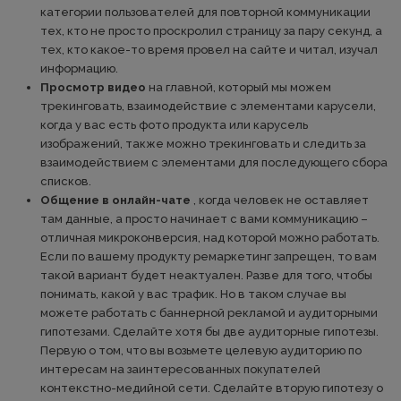
категории пользователей для повторной коммуникации
тех, кто не просто проскролил страницу за пару секунд, а
тех, кто какое-то время провел на сайте и читал, изучал
информацию.
Просмотр видео
на главной, который мы можем
трекинговать, взаимодействие с элементами карусели,
когда у вас есть фото продукта или карусель
изображений, также можно трекинговать и следить за
взаимодействием с элементами для последующего сбора
списков.
Общение в онлайн-чате
, когда человек не оставляет
там данные, а просто начинает с вами коммуникацию –
отличная микроконверсия, над которой можно работать.
Если по вашему продукту ремаркетинг запрещен, то вам
такой вариант будет неактуален. Разве для того, чтобы
понимать, какой у вас трафик. Но в таком случае вы
можете работать с баннерной рекламой и аудиторными
гипотезами. Сделайте хотя бы две аудиторные гипотезы.
Первую о том, что вы возьмете целевую аудиторию по
интересам на заинтересованных покупателей
контекстно-медийной сети. Сделайте вторую гипотезу о