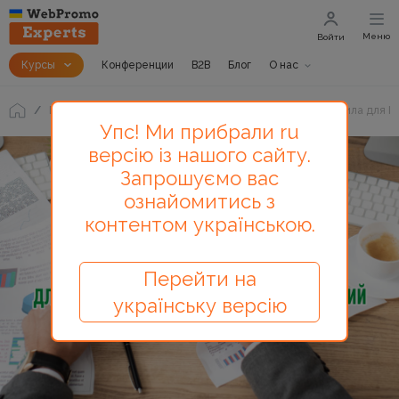
Меню
Войти
Курсы
Конференции
B2B
Блог
О нас
Блог
Поведенческая аналитика сайта: важные правила для P
Упс! Ми прибрали ru
версію із нашого сайту.
Запрошуємо вас
ознайомитись з
контентом українською.
Перейти на
українську версію