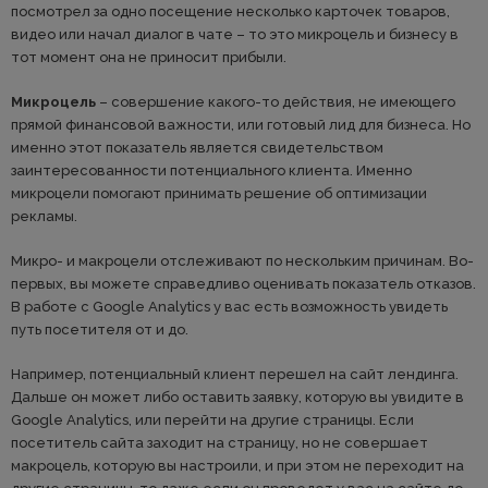
посмотрел за одно посещение несколько карточек товаров,
видео или начал диалог в чате – то это микроцель и бизнесу в
тот момент она не приносит прибыли.
Микроцель
– совершение какого-то действия, не имеющего
прямой финансовой важности, или готовый лид для бизнеса. Но
именно этот показатель является свидетельством
заинтересованности потенциального клиента. Именно
микроцели помогают принимать решение об оптимизации
рекламы.
Микро- и макроцели отслеживают по нескольким причинам. Во-
первых, вы можете справедливо оценивать показатель отказов.
В работе с Google Analytics у вас есть возможность увидеть
путь посетителя от и до.
Например, потенциальный клиент перешел на сайт лендинга.
Дальше он может либо оставить заявку, которую вы увидите в
Google Analytics, или перейти на другие страницы. Если
посетитель сайта заходит на страницу, но не совершает
макроцель, которую вы настроили, и при этом не переходит на