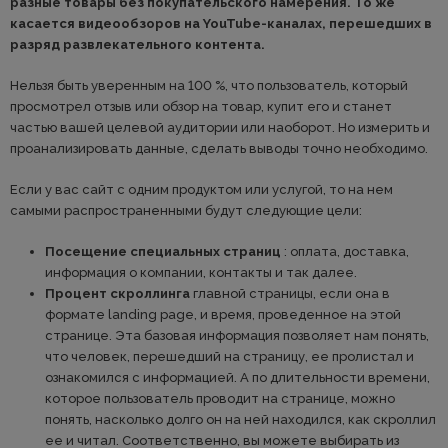
разные товары без покупательского намерения. То же
касается видеообзоров на YouTube-каналах, перешедших в
разряд развлекательного контента.
Нельзя быть уверенным на 100 %, что пользователь, который
просмотрел отзыв или обзор на товар, купит его и станет
частью вашей целевой аудитории или наоборот. Но измерить и
проанализировать данные, сделать выводы точно необходимо.
Если у вас сайт с одним продуктом или услугой, то на нем
самыми распространенными будут следующие цели:
Посещение специальных страниц
: оплата, доставка,
информация о компании, контакты и так далее.
Процент скроллинга
главной страницы, если она в
формате landing page, и время, проведенное на этой
странице. Эта базовая информация позволяет нам понять,
что человек, перешедший на страницу, ее пролистал и
ознакомился с информацией. А по длительности времени,
которое пользователь проводит на странице, можно
понять, насколько долго он на ней находился, как скроллил
ее и читал. Соответственно, вы можете выбирать из