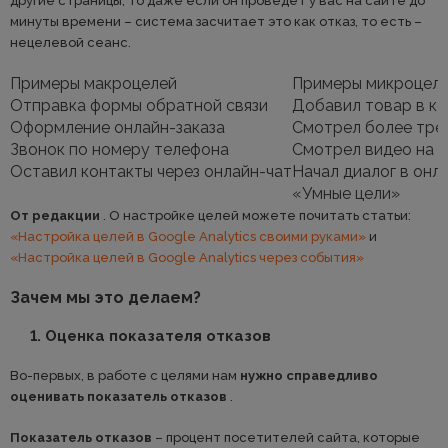
другие страницы, то даже если он проведет у вас на сайте до
минуты времени – система засчитает это как отказ, то есть –
нецелевой сеанс.
Примеры макроцелей
Примеры микроцел
Отправка формы обратной связи
Добавил товар в ко
Оформление онлайн-заказа
Смотрел более тре
Звонок по номеру телефона
Смотрел видео на г
Оставил контакты через онлайн-чат
Начал диалог в онл
«Умные цели»
От редакции
. О настройке целей можете почитать статьи:
«Настройка целей в Google Analytics своими руками»
и
«Настройка целей в Google Analytics через события»
Зачем мы это делаем?
1. Оценка показателя отказов
Во-первых, в работе с целями нам
нужно справедливо
оценивать показатель отказов
.
Показатель отказов
– процент посетителей сайта, которые