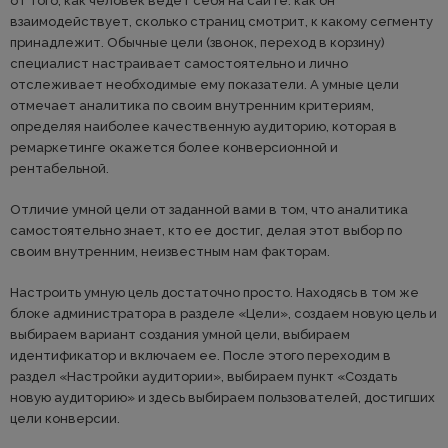
от того, как человек ведёт себя на сайте: как он
взаимодействует, сколько страниц смотрит, к какому сегменту
принадлежит. Обычные цели (звонок, переход в корзину)
специалист настраивает самостоятельно и лично
отслеживает необходимые ему показатели. А умные цели
отмечает аналитика по своим внутренним критериям,
определяя наиболее качественную аудиторию, которая в
ремаркетинге окажется более конверсионной и
рентабельной.
Отличие умной цели от заданной вами в том, что аналитика
самостоятельно знает, кто ее достиг, делая этот выбор по
своим внутренним, неизвестным нам факторам.
Настроить умную цель достаточно просто. Находясь в том же
блоке администратора в разделе «Цели», создаем новую цель и
выбираем вариант создания умной цели, выбираем
идентификатор и включаем ее. После этого переходим в
раздел «Настройки аудитории», выбираем пункт «Создать
новую аудиторию» и здесь выбираем пользователей, достигших
цели конверсии.