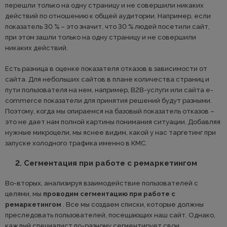
перешли только на одну страницу и не совершили никаких
действий по отношению к общей аудитории. Например, если
показатель 30 % – это значит, что 30 % людей посетили сайт,
при этом зашли только на одну страницу и не совершили
никаких действий.
Есть разница в оценке показателя отказов в зависимости от
сайта. Для небольших сайтов в плане количества страниц и
пути пользователя на нем, например, В2В-услуги или сайта e-
commerce показатели для принятия решений будут разными.
Поэтому, когда мы опираемся на базовый показатель отказов –
это не дает нам полной картины понимания ситуации. Добавляя
нужные микроцели, мы яснее видим, какой у нас таргетинг при
запуске холодного трафика именно в КМС.
2. Сегментация при работе с ремаркетингом
Во-вторых, анализируя взаимодействие пользователей с
целями, мы
проводим сегментацию при работе с
ремаркетингом
. Все мы создаем списки, которые должны
преследовать пользователей, посещающих наш сайт. Однако,
каждый специалист по-разному сегментирует свои