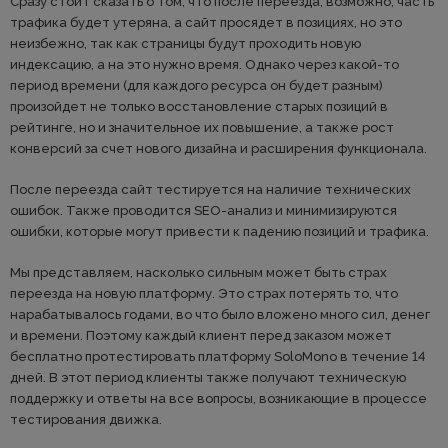
Сразу стоит сказать о том, что после переезда, возможно, часть
трафика будет утеряна, а сайт просядет в позициях, но это
неизбежно, так как страницы будут проходить новую
индексацию, а на это нужно время. Однако через какой-то
период времени (для каждого ресурса он будет разным)
произойдет не только восстановление старых позиций в
рейтинге, но и значительное их повышение, а также рост
конверсий за счет нового дизайна и расширения функционала.
После переезда сайт тестируется на наличие технических
ошибок. Также проводится SEO-анализ и минимизируются
ошибки, которые могут привести к падению позиций и трафика.
Мы представляем, насколько сильным может быть страх
переезда на новую платформу. Это страх потерять то, что
нарабатывалось годами, во что было вложено много сил, денег
и времени. Поэтому каждый клиент перед заказом может
бесплатно протестировать платформу SoloMono в течение 14
дней. В этот период клиенты также получают техническую
поддержку и ответы на все вопросы, возникающие в процессе
тестирования движка.