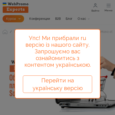
Меню
Войти
Курсы
Конференции
B2B
Блог
О нас
Блог
Обзор платформы для интернет-магазинов SoloMono oSc
Упс! Ми прибрали ru
версію із нашого сайту.
Запрошуємо вас
ознайомитись з
контентом українською.
Перейти на
українську версію