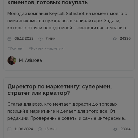
клиентов, готовых покупать
Молодая компания Keycall Salesbot на момент моего с
ними знакомства нуждалась в копирайтере. Задачи,
которые стояли передо мной – «выводить» компанию в
свет. Писать о компании и для компании. Задача
05.12.2023
7 мин.
24336
несколько размытая, но все же ясная – мне
#Контент
#Контент-маркетинг
предлагалась позиция...
М. Алімова
Директор по маркетингу: супермен,
стратег или креатор?
Статья для всех, кто мечтает дорасти до топовых
позиций в маркетинге и делает для этого все. От
редакции. Проверенные советы и самые интересные
кейсы собрали для вас в одном месте! Подписывайтесь
11.06.2024
15 мин.
28914
на наш телеграм-канал и получайте каждую неделю