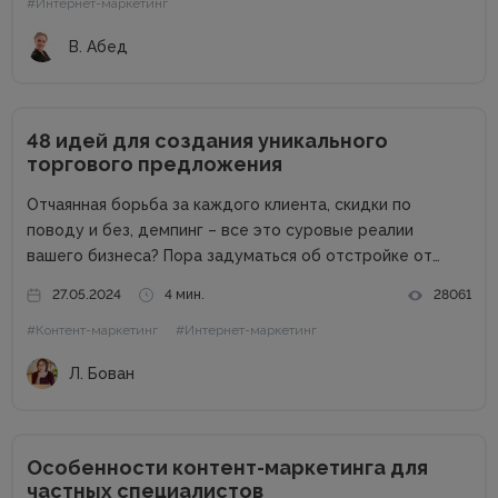
#Интернет-маркетинг
новую порцию...
В. Абед
48 идей для создания уникального
торгового предложения
Отчаянная борьба за каждого клиента, скидки по
поводу и без, демпинг – все это суровые реалии
вашего бизнеса? Пора задуматься об отстройке от
конкурентов. Отстройка от конкурентов – это о том,
27.05.2024
4 мин.
28061
как выделиться среди аналогичных компаний, привлечь
#Контент-маркетинг
#Интернет-маркетинг
внимание к продуктам...
Л. Бован
Особенности контент-маркетинга для
частных специалистов