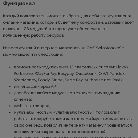
Функционал
Каждый пользователь может выбрать для себя тот функционал
онлайн-магазина, который будет ему комфортен. Базовый пакет
включает 28 модулей, которые уже обеспечивают
полноценную работу ресурса.
Из всех функций интернет-магазинов на CMS SoloMono oSc
можно выделить следующие:
возможность подключения 13 платежных систем: LiqPAY,
Portmone, WayForPay, Easypay, Ощадбанк, QIWI, Yandex,
WebMoney, Fondy, Stripe, Sage Pay, Authorize.net, PayU;
интеграция через API;
доработка любого модуля по техническому заданию
клиента;
wishlist в товарах;
мультиязычность и мультивалютность, что позволит
работать с зарубежными партнерами (мультиязычность, в
свою очередь, позволит интернет-магазину продвигаться
по ключевым запросам на нескольких языках);