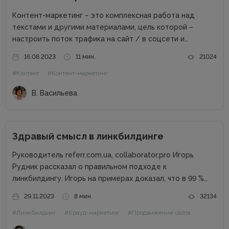
Контент-маркетинг – это комплексная работа над
текстами и другими материалами, цель которой –
настроить поток трафика на сайт / в соцсети и
получить стабильные продажи. Материалов о контент-
16.08.2023
11 мин.
21024
маркетинге для компаний в сети много. А вот как быть
#Контент
#Контент-маркетинг
частным специалистам, которые...
В. Васильева
Здравый смысл в линкбилдинге
Руководитель referr.com.ua, collaborator.pro Игорь
Рудник рассказал о правильном подходе к
линкбилдингу. Игорь на примерах доказал, что в 99 %
случаях PBN не нужны. Основные методы линкбилдинга
29.11.2023
8 мин.
32134
Сайты можно продвигать множеством способов, среди
#Линкбилдинг
#Крауд-маркетинг
#Продвижение сайта
которых есть и PBN. При этом PBN разделяются...