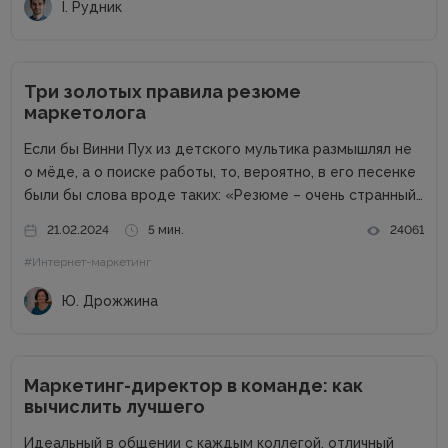
І. Рудник
Три золотых правила резюме
маркетолога
Если бы Винни Пух из детского мультика размышлял не
о мёде, а о поиске работы, то, вероятно, в его песенке
были бы слова вроде таких: «Резюме – очень странный
предмет. Вот оно есть, а откликов нет». Дело в том,
21.02.2024
5 мин.
24061
что...
#Интернет-маркетинг
Ю. Дрожжина
Маркетинг-директор в команде: как
вычислить лучшего
Идеальный в общении с каждым коллегой, отличный