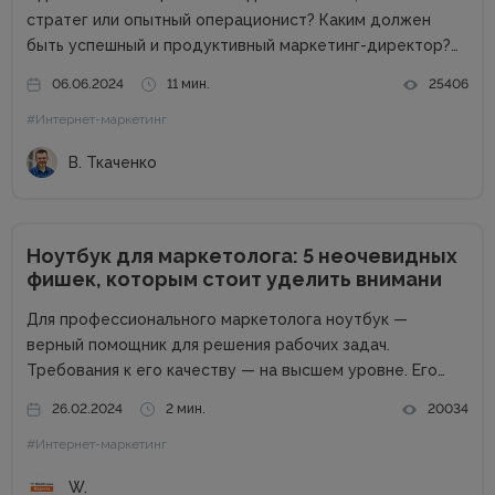
стратег или опытный операционист? Каким должен
быть успешный и продуктивный маркетинг-директор?
Об этом в рамках онлайн-конференции Marketing
06.06.2024
11 мин.
25406
Directors Day рассказал Виталий Ткаченко. Виталий –
#Интернет-маркетинг
соучредитель Tkachenko & Myroniuk Marketing Agency,
имеет огромный опыт...
В. Ткаченко
Ноутбук для маркетолога: 5 неочевидных
фишек, которым стоит уделить внимани
Для профессионального маркетолога ноутбук —
верный помощник для решения рабочих задач.
Требования к его качеству — на высшем уровне. Его
возможности пропорциональны профессиональным
26.02.2024
2 мин.
20034
успехам. Добротный комплект «железа» — даже не
#Интернет-маркетинг
обсуждается. Без продвинутого процессора, топовой
графики и внушительного запаса постоянной...
W.