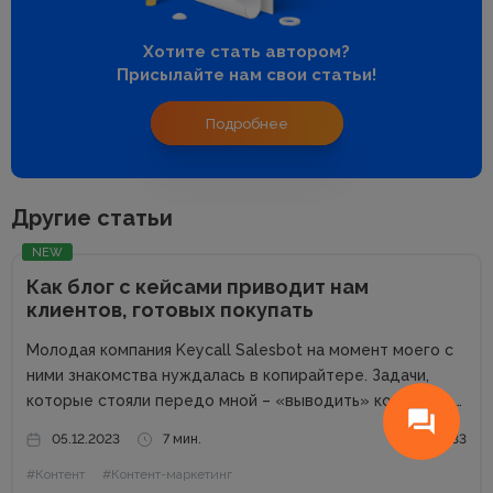
Хотите стать автором?
Присылайте нам свои статьи!
Подробнее
Другие статьи
NEW
Как блог с кейсами приводит нам
клиентов, готовых покупать
Молодая компания Keycall Salesbot на момент моего с
ними знакомства нуждалась в копирайтере. Задачи,
которые стояли передо мной – «выводить» компанию в
свет. Писать о компании и для компании. Задача
05.12.2023
7 мин.
24333
несколько размытая, но все же ясная – мне
#Контент
#Контент-маркетинг
предлагалась позиция...