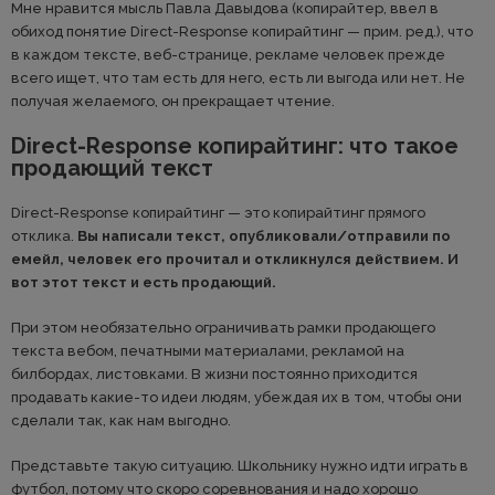
Мне нравится мысль Павла Давыдова (копирайтер, ввел в
обиход понятие Direct-Response копирайтинг — прим. ред.), что
в каждом тексте, веб-странице, рекламе человек прежде
всего ищет, что там есть для него, есть ли выгода или нет. Не
получая желаемого, он прекращает чтение.
Direct-Response копирайтинг: что такое
продающий текст
Direct-Response копирайтинг — это копирайтинг прямого
отклика.
Вы написали текст, опубликовали/отправили по
емейл, человек его прочитал и откликнулся действием. И
вот этот текст и есть продающий.
При этом необязательно ограничивать рамки продающего
текста вебом, печатными материалами, рекламой на
билбордах, листовками. В жизни постоянно приходится
продавать какие-то идеи людям, убеждая их в том, чтобы они
сделали так, как нам выгодно.
Представьте такую ситуацию. Школьнику нужно идти играть в
футбол, потому что скоро соревнования и надо хорошо