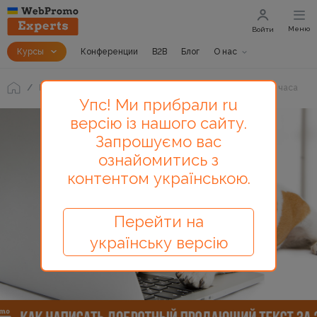
Меню
Войти
Курсы
Конференции
B2B
Блог
О нас
Блог
Как написать добротный продающий текст за 2 часа
Упс! Ми прибрали ru
версію із нашого сайту.
Запрошуємо вас
ознайомитись з
контентом українською.
Перейти на
українську версію