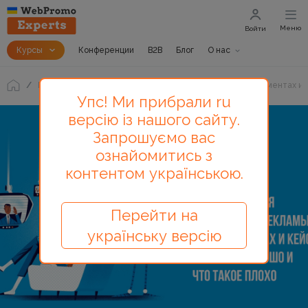
Меню
Войти
Курсы
Конференции
B2B
Блог
О нас
Блог
Автоматизация контекстной рекламы в инструментах и к
Упс! Ми прибрали ru
версію із нашого сайту.
Запрошуємо вас
ознайомитись з
контентом українською.
Перейти на
українську версію