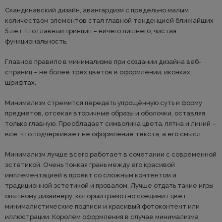
Скандинавский дизайн, авангардизм с предельно малым
количеством элементов стал главной тенденцией ближайших
5 лет. Его главный принцип – ничего лишнего, чистая
функциональность.
Главное правило в минимализме при создании дизайна веб-
страниц – не более трёх цветов в оформлении, иконках,
шрифтах.
Минимализм стремится передать упрощённую суть и форму
предметов, отсекая вторичные образы и оболочки, оставляя
только главную. Преобладает символика цвета, пятна и линий –
все, что подчеркивает не оформление текста, а его смысл.
Минимализм лучше всего работает в сочетании с современной
эстетикой. Очень тонкая грань между его красивой
имплементацией в проект со сложным контентом и
традиционной эстетикой и провалом. Лучше отдать такие игры
опытному дизайнеру, который грамотно соединит цвет,
минималистические подписи и красивый фотоконтент или
иллюстрации. Королем оформления в случае минимализма