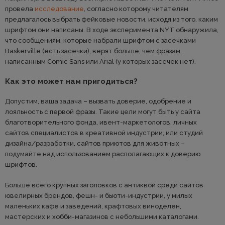
провела
исследование
, согласно которому читателям
предлагалось выбрать фейковые новости, исходя из того, каким
шрифтом они написаны. В ходе эксперимента NYT обнаружила,
что сообщениям, которые набрали шрифтом с засечками
Baskerville (есть засечки), верят больше, чем фразам,
написанным Comic Sans или Arial (у которых засечек нет).
Как это может нам пригодиться?
Допустим, ваша задача – вызвать доверие, одобрение и
лояльность с первой фразы. Такие цели могут быть у сайта
благотворительного фонда, ивент-маркетологов, личных
сайтов специалистов в креативной индустрии, или студий
дизайна/разработки, сайтов приютов для животных –
подумайте над использованием располагающих к доверию
шрифтов.
Больше всего крупных заголовков с антиквой среди сайтов
ювелирных брендов, фешн- и бьюти-индустрии, у милых
маленьких кафе и заведений, крафтовых виноделен,
мастерских и хобби-магазинов с небольшими каталогами.