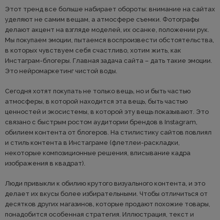
Этот тренд все больше набирает обороты: внимание на сайтах
уделяют не самим вещам, а атмосфере съемки. Фотографы
делают акцент на взгляде моделей, их осанке, положении рук.
Мы покупаем эмоции, пытаемся воспроизвести обстоятельства,
в которых чувствуем себя счастливо, хотим жить, как
Инстаграм-блогеры. Главная задача сайта – дать такие эмоции.
Это нейромаркетинг чистой воды.
Сегодня хотят покупать не только вещь, но и быть частью
атмосферы, в которой находится эта вещь, быть частью
ценностей и экосистемы, в которой эту вещь показывают. Это
связано с быстрым ростом аудитории брендов в Instagram,
обилием контента от блогеров. На стилистику сайтов повлиял
и стиль контента в Инстаграме (флетлеи-раскладки,
некоторые композиционные решения, вписывание кадра
изображения в квадрат).
Люди привыкли к обилию крутого визуального контента, и это
делает их вкусы более избирательными. Чтобы отличиться от
десятков других магазинов, которые продают похожие товары,
понадобится особенная стратегия. Иллюстрация, текст и