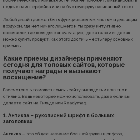
косметическим, и никакая эстетика не поможет ликвидировать
недочеты интерфейса или на быструю руку написанный текст.
Любой дизайн должен быть функциональным, чистым и дышащим
воздухом, где нет ничего лишнего и ты сразу интуитивно
понимаешь, где поля для консультации, где каталоги и где как
можно купить продукт. Как этого достичь – есть пару основных
приемов.
Какие приемы дизайнеры применяют
сегодня для топовых сайтов, которые
получают награды и вызывают
восхищение?
Рассмотрим, что может помочь сайту выглядеть и понятно и
стильно. Ведь некоторые можно использовать, даже если вы
делаете сайт на Тильде или Readymag.
1. Антиква – рукописный шрифт в больших
заголовках
Антиква
— это общее название большой группы шрифтов,