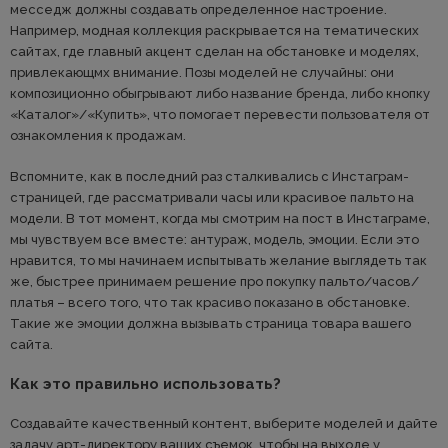
месседж должны создавать определенное настроение.
Например, модная коллекция раскрывается на тематических
сайтах, где главный акцент сделан на обстановке и моделях,
привлекающмх внимание. Позы моделей не случайны: они
композиционно обыгрывают либо название бренда, либо кнопку
«Каталог»/«Купить», что помогает перевести пользователя от
ознакомления к продажам.
Вспомните, как в последний раз сталкивались с Инстаграм-
страницей, где рассматривали часы или красивое пальто на
модели. В тот момент, когда мы смотрим на пост в Инстаграме,
мы чувствуем все вместе: антураж, модель, эмоции. Если это
нравится, то мы начинаем испытывать желание выглядеть так
же, быстрее принимаем решение про покупку пальто/часов/
платья – всего того, что так красиво показано в обстановке.
Такие же эмоции должна вызывать страница товара вашего
сайта.
Как это правильно использовать?
Создавайте качественный контент, выберите моделей и дайте
задачу арт-директору ваших съемок, чтобы на выходе у