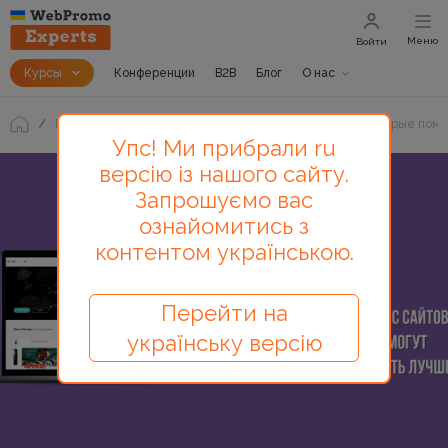
Меню
Войти
Курсы
Конференции
B2B
Блог
О нас
Блог
8 визуальных приемов с сайтов Awwwards, которые пом
Упс! Ми прибрали ru
версію із нашого сайту.
Запрошуємо вас
ознайомитись з
контентом українською.
Перейти на
українську версію